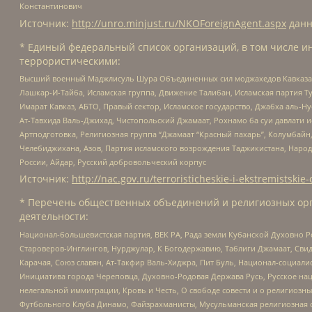
Константинович
Источник:
http://unro.minjust.ru/NKOForeignAgent.aspx
данн
* Единый федеральный список организаций, в том числе и
террористическими:
Высший военный Маджлисуль Шура Объединенных сил моджахедов Кавказа, Ко
Лашкар-И-Тайба, Исламская группа, Движение Талибан, Исламская партия Т
Имарат Кавказ, АБТО, Правый сектор, Исламское государство, Джабха аль-
Ат-Тавхида Валь-Джихад, Чистопольский Джамаат, Рохнамо ба суи давлати и
Артподготовка, Религиозная группа “Джамаат “Красный пахарь”, Колумбайн
Челебиджихана, Азов, Партия исламского возрождения Таджикистана, Народ
России, Айдар, Русский добровольческий корпус
Источник:
http://nac.gov.ru/terroristicheskie-i-ekstremistskie-
* Перечень общественных объединений и религиозных орг
деятельности:
Национал-большевистская партия, ВЕК РА, Рада земли Кубанской Духовно
Староверов-Инглингов, Нурджулар, К Богодержавию, Таблиги Джамаат, Сви
Карачая, Союз славян, Ат-Такфир Валь-Хиджра, Пит Буль, Национал-социал
Инициатива города Череповца, Духовно-Родовая Держава Русь, Русское н
нелегальной иммиграции, Кровь и Честь, О свободе совести и о религиоз
Футбольного Клуба Динамо, Файзрахманисты, Мусульманская религиозная о