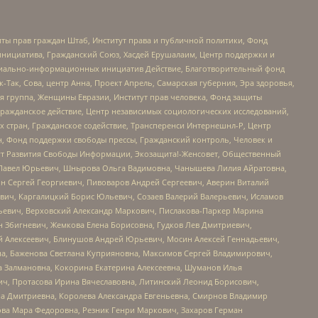
ты прав граждан Штаб, Институт права и публичной политики, Фонд
инициатива, Гражданский Союз, Хасдей Ерушалаим, Центр поддержки и
социально-информационных инициатив Действие, Благотворительный фонд
Так, Сова, центр Анна, Проект Апрель, Самарская губерния, Эра здоровья,
я группа, Женщины Евразии, Институт прав человека, Фонд защиты
Гражданское действие, Центр независимых социологических исследований,
стран, Гражданское содействие, Трансперенси Интернешнл-Р, Центр
н, Фонд поддержки свободы прессы, Гражданский контроль, Человек и
тут Развития Свободы Информации, Экозащита!-Женсовет, Общественный
й Павел Юрьевич, Шнырова Ольга Вадимовна, Чанышева Лилия Айратовна,
ин Сергей Георгиевич, Пивоваров Андрей Сергеевич, Аверин Виталий
вич, Каргалицкий Борис Юльевич, Созаев Валерий Валерьевич, Исламов
льевич, Верховский Александр Маркович, Пислакова-Паркер Марина
н Збигневич, Жемкова Елена Борисовна, Гудков Лев Дмитриевич,
й Алексеевич, Блинушов Андрей Юрьевич, Мосин Алексей Геннадьевич,
а, Баженова Светлана Куприяновна, Максимов Сергей Владимирович,
а Залмановна, Кокорина Екатерина Алексеевна, Шуманов Илья
ч, Протасова Ирина Вячеславовна, Литинский Леонид Борисович,
а Дмитриевна, Королева Александра Евгеньевна, Смирнов Владимир
ова Мара Федоровна, Резник Генри Маркович, Захаров Герман