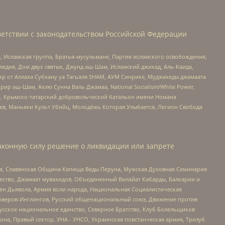
етствии с законодательством Российской Федерации
 Исламская группа, Братья-мусульмане, Партия исламского освобождения,
едия, Дом двух святых, Джунд аш-Шам, Исламский джихад, Аль-Каида,
жр от Аллаха Субхану уа Тагьаля SHAM, АУМ Синрике, Муджахеды джамаата
рир аш-Шам, Ахлю Сунна Валь Джамаа, National Socialism/White Power,
рг, Крымско-татарский добровольческий батальон имени Номана
оев, Маньяки Культ Убийц, Молодёжь Которая Улыбается, Легион Свобода
аконную силу решение о ликвидации или запрете
ья, Славянская Община Капища Веды Перуна, Мужская Духовная Семинария
щество, Джамаат мувахидов, Объединенный Вилайат Кабарды, Балкарии и
ден Дьявола, Армия воли народа, Национальная Социалистическая
роверов-Инглингов, Русский общенациональный союз, Движение против
усское национальное единство, Северное Братство, Клуб Болельщиков
а, Правый сектор, УНА - УНСО, Украинская повстанческая армия, Тризуб