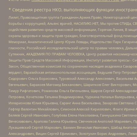
* Сведения реестра НКО, выполняющих функции иностранн
Лилит, Правозащитная группа Гражданин.Армия.Право, Нижегородский цент
борьбы с коррупцией, Альянс врачей, НАСИЛИЮ.НЕТ, Мы против СПИДа, СВЕ
содействия развитию средств массовой информации, Горячая Линия, В защ
охраны здоровья и защиты прав граждан, Благотворительный фонд помощи ос
Мемориал, Аналитический Центр Юрия Левады, Издательство Парк Гагарина
гласности, Российский исследовательский центр по правам человека, Даль
Сутяжник, АКАДЕМИЯ ПО ПРАВАМ ЧЕЛОВЕКА, Центр развития некоммерческих
Защиты Прав Средств Массовой Информации, Институт развития прессы - Си
Закон, Общественная комиссия по сохранению наследия академика Сахаров
вердикт, Евразийская антимонопольная ассоциация, Бедушев Петр Петрови
Сидорович Ольга Борисовна, Туровский Александр Алексеевич, Васильева А
Евгеньевич, Барахоев Магомед Бекханович, Шарипков Олег Викторович, М
Тимур Рифгатович, Романова Ольга Евгеньевна, Щаров Сергей Алексадрови
Петровна, Кочеткова Татьяна Владимировна, Чуркина Наталья Валерьевна, 
Илларионова Юлия Юрьевна, Саранг Анна Васильевна, Захарова Светлана 
Гефтер Валентин Михайлович, Симонов Алексей Кириллович, Флиге Ирина 
Беляев Сергей Иванович, Голубева Елена Николаевна, Ганнушкина Светлана
Вячеславович, Арапова Галина Юрьевна, Свечников Анатолий Мариевич, П
Лукашевский Сергей Маркович, Бахмин Вячеслав Иванович, Шабад Анатоли
Александрович, Вицин Сергей Ефимович, Золотухин Борис Андреевич, Леви