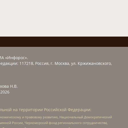
ИА «Инфорос».
едакции: 117218, Россия, г. Москва, ул. Кржижановского,
хова Н.В.
2026
льной на территории Российской Федерации:
кономическому и правовому развитию, Национальный Демократический
менной России, Черноморский фонд регионального сотрудничества,