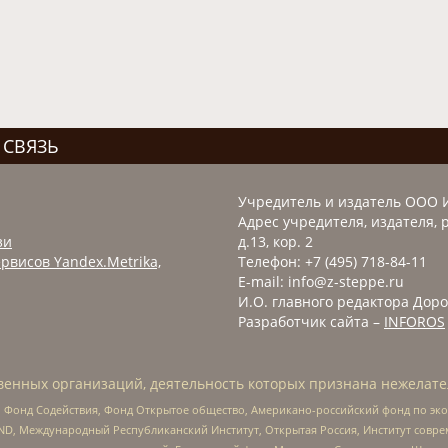
 СВЯЗЬ
Учредитель и издатель ООО 
Адрес учредителя, издателя, р
зи
д.13, кор. 2
рвисов Yandex.Metrika,
Телефон: +7 (495) 718-84-11
E-mail: info@z-steppe.ru
И.О. главного редактора Доро
Разработчик сайта –
INFOROS
енных организаций, деятельность которых признана нежелате
 Фонд Содействия, Фонд Открытое общество, Американо-российский фонд по э
 Международный Республиканский Институт, Открытая Россия, Институт совре