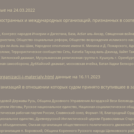
ые на
24.03.2022
ностранных и международных организаций, признанных в соотв
нгресс народов Ичкерии и Дагестана, База, Асбат аль-Ансар, Священная война,
уркестана, Общество социальных реформ, Общество возрождения исламского насл
Нусра ли-Ахль аш-Шам, Народное ополчение имени К. Минина и Д. Пожарского, Ад
сломи, Террористическое сообщество Сеть, Катиба Таухид валь-Джихад, Хайят Тах
, Хатлонский джамаат, Мусульманская религиозная группа п. Кушкуль г. Оренбу
ная самооборона, Дуббайский джамаат, московская ячейка, Батал-Хаджи Белхор
organizacii-i-materialy.html
данные на
16.11.2023
анизаций в отношении которых судом принято вступившее в з
 Родовой Державы Русь, Община Духовного Управления Асгардской Веси Беловод
детели Иеговы, Русское национальное единство, Национал-социалистическое об
истическая рабочая партия России, Славянский союз, Формат-18, Благородный Ор
ациональное единство, Древнерусской Инглистической церкви Православных Ста
ных объединениях, Омская организация общественного политического движения Р
рганизация п. Боровский, Община Коренного Русского народа Щелковского район