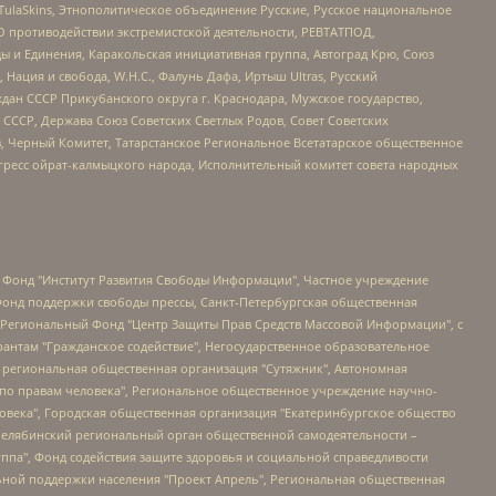
 TulaSkins, Этнополитическое объединение Русские, Русское национальное
О противодействии экстремистской деятельности, РЕВТАТПОД,
ы и Единения, Каракольская инициативная группа, Автоград Крю, Союз
 Нация и свобода, W.H.С., Фалунь Дафа, Иртыш Ultras, Русский
ан СССР Прикубанского округа г. Краснодара, Мужское государство,
СССР, Держава Союз Советских Светлых Родов, Совет Советских
в, Черный Комитет, Татарстанское Региональное Всетатарское общественное
гресс ойрат-калмыцкого народа, Исполнительный комитет совета народных
евосточное общественное движение "Маяк", Санкт-Петербургская ЛГБТ-инициативная группа "Выход", Инициативная группа ЛГБТ+ "Реверс", Алексеев Андрей Викторович, Бекбулатова Таисия Львовна, Беляев Иван Михайлович, Владыкина Елена Сергеевна, Гельман Марат Александрович, Никульшина Вероника Юрьевна, Толоконникова Надежда Андреевна, Шендерович Виктор Анатольевич, Общество с ограниченной ответственностью "Данное сообщение", Общество с ограниченной ответственностью Издательский дом "Новая глава", Айнбиндер Александра Александровна, Московский комьюнити-центр для ЛГБТ+инициатив, Благотворительный фонд развития филантропии, Deutsche Welle (Германия, Kurt-Schumacher-Strasse 3, 53113 Bonn), Борзунова Мария Михайловна, Воробьев Виктор Викторович, Голубева Анна Львовна, Константинова Алла Михайловна, Малкова Ирина Владимировна, Мурадов Мурад Абдулгалимович, Осетинская Елизавета Николаевна, Понасенков Евгений Николаевич, Ганапольский Матвей Юрьевич, Киселев Евгений Алексеевич, Борухович Ирина Григорьевна, Дремин Иван Тимофеевич, Дубровский Дмитрий Викторович, Красноярская региональная общественная организация поддержки и развития альтернативных образовательных технологий и межкультурных коммуникаций "ИНТЕРРА", Маяковская Екатерина Алексеевна, Фейгин Марк Захарович, Филимонов Андрей Викторович, Дзугкоева Регина Николаевна, Доброхотов Роман Александрович, Дудь Юрий Александрович, Елкин Сергей Владимирович, Кругликов Кирилл Игоревич, Сабунаева Мария Леонидовна, Семенов Алексей Владимирович, Шаинян Карен Багратович, Шульман Екатерина Михайловна, Асафьев Артур Валерьевич, Вахштайн Виктор Семенович, Венедиктов Алексей Алексеевич, Лушникова Екатерина Евгеньевна, Волков Леонид Михайлович, Невзоров Александр Глебович, Пархоменко Сергей Борисович, Сироткин Ярослав Николаевич, Кара-Мурза Владимир Владимирович, Баранова Наталья Владимировна, Гозман Леонид Яковлевич, Кагарлицкий Борис Юльевич, Климарев Михаил Валерьевич, Милов Владимир Станиславович, Автономная некоммерческая организация Краснодарский центр современного искусства "Типография", Моргенштерн Алишер Тагирович, Соболь Любовь Эдуардовна, Общество с ограниченной ответственностью "ЛИЗА НОРМ", Каспаров Гарри Кимович, Ходорковский Михаил Борисович, Общество с ограниченной ответственностью "Апрельские тезисы", Данилович Ирина Брониславовна, Кашин Олег Владимирович, Петров Николай Владимирович, Пивоваров Алексей Владимирович, Соколов Михаил Владимирович, Цветкова Юлия Владимировна, Чичваркин Евгений Александрович, Комитет против пыток/Команда против пыток, Общество с ограниченной ответственностью "Первый научный", Общество с ограниченной ответственностью "Вертолет и ко", Белоцерковская Вероника Борисовна, Кац Максим Евгеньевич, Лазарева Татьяна Юрьевна, Шаведдинов Руслан Табризович, Яшин Илья Валерьевич, Общество с ограниченной ответственностью "Иноагент ААВ", Алешковский Дмитрий Петрович, Альбац Евгения Марковна, Быков Дмитрий Львович, Галямина Юлия Евгеньевна, Лойко Сергей Леонидович, Мартынов Кирилл Константинович, Медведев Сергей Александрович, Крашенинников Федор Геннадиевич, Гордеева Катерина Вл