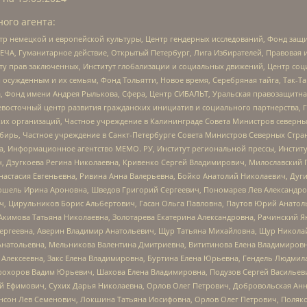
ого агента:
р немецкой и европейской культуры, Центр гендерных исследований, Фонд защи
ЧА, Гуманитарное действие, Открытый Петербург, Лига Избирателей, Правовая 
иту прав заключенных, Институт глобализации и социальных движений, Центр 
ужденным и их семьям, Фонд Тольятти, Новое время, Серебряная тайга, Так-Так-
, Фонд имени Андрея Рылькова, Сфера, Центр СИБАЛЬТ, Уральская правозащитна
невосточный центр развития гражданских инициатив и социального партнерства, 
 организаций, Частное учреждение в Калининграде Совета Министров северных 
бирь, Частное учреждение в Санкт-Петербурге Совета Министров Северных Стра
а, Информационное агентство МЕМО. РУ, Институт региональной прессы, Инсти
ч, Дзугкоева Регина Николаевна, Кривенко Сергей Владимирович, Милославски
настасия Евгеньевна, Ривина Анна Валерьевна, Бойко Анатолий Николаевич, Дуг
ошель Ирина Ароновна, Шведов Григорий Сергеевич, Пономарев Лев Александро
ч, Цирульников Борис Альбертович, Гасан Ольга Павловна, Паутов Юрий Анато
Акимова Татьяна Николаевна, Золотарева Екатерина Александровна, Рачинский Я
Сергеевна, Аверин Владимир Анатольевич, Щур Татьяна Михайловна, Щур Никола
Анатольевна, Мельникова Валентина Дмитриевна, Вититинова Елена Владимировн
 Алексеевна, Закс Елена Владимировна, Буртина Елена Юрьевна, Гендель Людмил
рохоров Вадим Юрьевич, Шахова Елена Владимировна, Подузов Сергей Васильеви
й Ефимович, Сухих Дарья Николаевна, Орлов Олег Петрович, Добровольская Анн
нсон Лев Семенович, Локшина Татьяна Иосифовна, Орлов Олег Петрович, Поляк