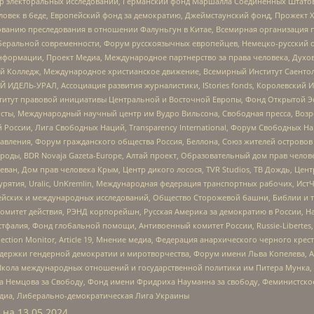
р электоральных исследований, Германский фонд Маршалла Соединенных Штатов
еловек в беде, Европейский фонд за демократию, Джеймстаунский фонд, Прожект
дованию преследования в отношении Фалуньгун в Китае, Всемирная организация 
беральной современности, Форум русскоязычных европейцев, Немецко-русский о
формации, Проект Медиа, Международное партнерство за права человека, Духов
 Колледж, Международное христианское движение, Всемирный Институт Саентол
 ИДЕЛЬ-УРАЛ, Ассоциация развития журналистики, IStories fonds, Королевск
r, Институт правовой инициативы Центральной и Восточной Европы, Фонд Открытой Э
ты, Международный научный центр им Вудро Вильсона, Свободная пресса, Возро
России, Лига Свободных Наций, Transparеncy International, Форум Свободных Н
правления, Форум гражданского общества Россия, Беллона, Союз жителей острово
роды, BDR Novaja Gazeta-Europe, Алтай проект, Образовательный дом прав челов
еван, Дом прав человека Крым, Центр дикого лосося, TVR Studios, ТВ Дождь, Це
урятия, Uralic, UnKremlin, Международная федерация транспортных рабочих, Ист
ейских и международных исследований, Общество Сторожевой башни, Библии и тр
омитет действия, РЭНД корпорейшн, Русская Америка за демократию в России, Н
фалия, Фонд глобальной помощи, Антивоенный комитет России, Russie-Libertes, L
lection Monitor, Article 19, Мнение медиа, Федерация анархического черного кр
и гендерной демократии и миротворчества, Форум имени Льва Копелева, American C
г, Школа международных отношений и государственной политики им Питера Мунка
 Немцова за Свободу, Фонд имени Фридриха Науманна за свободу, Феминистско
медиа, Либерально-демократическая Лига Украины
 на
13.05.2024