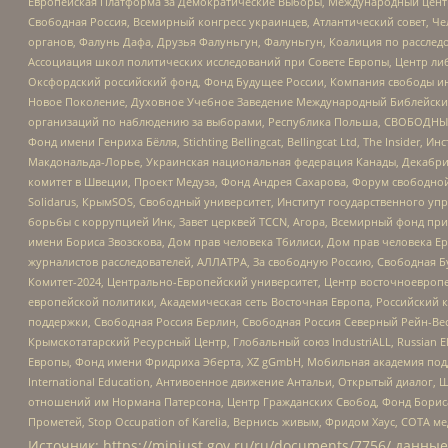
Европейская Платформа за Демократические Выборы, Международный цент
Свободная Россия, Всемирный конгресс украинцев, Атлантический совет, Ч
органов, Фалунь Дафа, Друзья Фалуньгун, Фалуньгун, Коалиция по рассле
Ассоциация школ политических исследований при Совете Европы, Центр ли
Оксфордский российский фонд, Фонд Будущее России, Компания свободы ин
Новое Поколение, Духовное Учебное Заведение Международный Библейский
организаций по наблюдению за выборами, Республика Польша, СВОБОДНЫЙ
Фонд имени Генриха Бёлля, Stichting Bellingcat, Bellingcat Ltd, The Inside
Макдональда-Лорье, Украинская национальная федерация Канады, Декабрис
комитет в Швеции, Проект Медуза, Фонд Андрея Сахарова, Форум свободной 
Solidarus, КрымSOS, Свободный университет, Институт государственного у
борьбы с коррупцией Инк, Завет церквей TCCN, Агора, Всемирный фонд при
имени Бориса Звозскова, Дом прав человека Тбилиси, Дом прав человека Ер
журналистов расследователей, АЛЛАТРА, За свободную Россию, Свободная Б
Комитет-2024, Центрально-Европейский университет, Центр восточноевроп
европейской политики, Академическая сеть Восточная Европа, Российский к
поддержки, Свободная Россия Берлин, Свободная Россия Северный Рейн-Вест
Крымскотатарский Ресурсный Центр, Глобальный союз IndustriALL, Russian E
Европы, Фонд имени Фридриха Эберта, XZ gGmbH, Мобильная академия поддержк
International Education, Антивоенное движение Антальи, Открытый диало
отношений им Нормана Патерсона, Центр Гражданских Свобод, Фонд Бориса
Прометей, Stop Occupation of Karelia, Вернись живым, Фридом Хаус, СОТА 
Источник:
https://minjust.gov.ru/ru/documents/7756/
данные