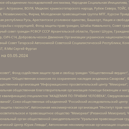
гиозное объединение последователей инглиизма, Народная Социальная Инициатива,
 г. Астрахани, ВОЛЯ, Меджлис крымскотатарского народа, Рубеж Севера, ТОЙС, 
6, Независимость, Фирма, Молодежная правозащитная группа МПГ, Курсом Правд
ая республика Русь, Арестантское уголовное единство, Башкорт, Нация и свобода,
орьбы с коррупцией, Фонд защиты прав граждан, Штабы Навального, Совет гражд
ный совет граждан РСФСР СССР Архангельской области, Проект Штурм, Граждане 
tsApp, СИЧ-С14, Добровольческое Движение Организации украинских националисто
ный Совет Татарской Автономной Советской Социалистической Республики, Кон
БТ, Я.МЫ Сергей Фургал
 на
03.05.2024
мная некоммерческая организация "Центр по работе с проблемой насилия "НАСИЛИЮ.НЕТ", Межрегиональный профессиональный союз работников здравоохранения "Альянс врачей", Юридическое лицо, зарегистрированное в Латвийской Республике, SIA "Medusa Project" (регистрационный номер 40103797863, дата регистрации 10.06.2014), Некоммерческая организация "Фонд по борьбе с коррупцией", Автономная некоммерческая организация "Институт права и публичной политики", Баданин Роман Сергеевич, Гликин Максим Александрович, Железнова Мария Михайловна, Лукьянова Юлия Сергеевна, Маетная Елизавета Витальевна, Маняхин Петр Борисович, Чуракова Ольга Владимировна, Ярош Юлия Петровна, Юридическое лицо "The Insider SIA", зарегистрированное в Риге, Латвийская Республика (дата регистрации 26.06.2015), являющееся администратором доменного имени интернет-издания "The Insider SIA", https://theins.ru, Постернак Алексей Евгеньевич, Рубин Михаил Аркадьевич, Анин Роман Александрович, Юридическое лицо Istories fonds, зарегистрированное в Латвийской Республике (регистрационный номер 50008295751, дата регистрации 24.02.2020), Великовский Дмитрий Александрович, Долинина Ирина Николаевна, Мароховская Алеся Алексеевна, Шлейнов Роман Юрьевич, Шмагун Олеся Валентиновна, Общество с ограниченной ответственностью "Альтаир 2021", Общество с ограниченной ответственностью "Вега 2021", Общество с ограниченной ответственностью "Главный редактор 2021", Общество с ограниченной ответственностью "Ромашки монолит", Важенков Артем Валерьевич, Ивановская областная общественная организация "Центр гендерных исследований", Гурман Юрий Альбертович, Медиапроект "ОВД-Инфо", Егоров Владимир Владимирович, Жилинский Владимир Александрович, Общество с ограниченной ответственностью "ЗП", Иванова София Юрьевна, Карезина Инна Павловна, Кильтау Екатерина Викторовна, Петров Алексей Викторович, Пискунов Сергей Евгеньевич, Смирнов Сергей Сергеевич, Тихонов Михаил Сергеевич, Общество с ограниченной ответственностью "ЖУРНАЛИСТ-ИНОСТРАННЫЙ АГЕНТ", Арапова Галина Юрьевна, Вольтская Татьяна Анатольевна, Американская компания "Mason G.E.S. Anonymous Foundation" (США), являющаяся владельцем интернет-издания https://mnews.world/, Компания "Stichting Bellingcat", зарегистрированная в Нидерландах (дата регистрации 11.07.2018), Захаров Андрей Вячеславович, Клепиковская Екатерина Дмитриевна, Общество с ограниченной ответственностью "МЕМО", Перл Роман Александрович, Симонов Евгений Алексеевич, Соловьева Елена Анатольевна, Сотников Даниил Владимирович, Сурначева Елизавета Дмитриевна, Автономная некоммерческая организация по защите прав человека и информированию населения "Якутия – Наше Мнение", Общество с ограниченной ответственностью "Москоу диджитал медиа", с 26.01.2023 Общество с ограниченной ответственностью "Чайка Белые сады", Ветошкина Валерия Валерьевна, Заговора Максим Александрович, Межрегиональное общественное движение "Российская ЛГБТ - сеть", Оленичев Максим Владимирович, Павлов Иван Юрьевич, Скворцова Елена Сергеевна, Общество с ограниченной ответственностью "Как бы инагент", Кочетков Игорь Викторович, Общество с ограниченной ответственностью "Честные выборы", Еланчик Олег Александрович, Общество с ограниченной ответственностью "Нобелевский призыв", Гималова Регина Эмилевна, Григорьев Андрей Валерьевич, Григорьева Алина Александровна, Ассоциация по содействию защите прав призывников, альтернативнослужащих и военнослужащих "Правозащитная группа "Гражданин.Армия.Право", Хисамова Регина Фаритовна, Автономная некоммерческая организация по реализации социально-правовых программ "Лилит", Дальн