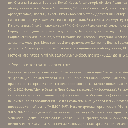
им. Степана Бандеры, Братство, Белый Крест, Misanthropic division, Рели
объединение Атака, Мечеть Мирмамеда, Община Коренного Русского народа
Артподготовка, Штольц, В честь иконы Божией Матери Державная, Сектор 1
Славянских Сил Руси, Алля-Аят, Благотворительный пансионат Ак Умут, Русск
Патриотический клуб-Новокузнецк/РПК, Сибирский державный союз, Фонд б
Народное объединение русского движения, Народное движение Адат, Народ
Социалистических Районов, Meta Platforms Inc, Facebook, Instagram, Wha
движение, Невоград, Молодежное Демократическое Движение Весна, Верхов
депутатов Красноярского края, Этническое национальное объединение, ЛГ
Источник:
https://minjust.gov.ru/ru/documents/7822/
данные
* Реестр иностранных агентов:
Калининградская региональная общественная организация "Экозащита!-Женсовет", Фонд содействия защите прав и свобод граждан "Общественный вердикт", Фонд "Институт Развития Свободы Информации", Частное учреждение "Информационное агентство МЕМО. РУ", Региональная общественная организация "Общественная комиссия по сохранению наследия академика Сахарова", Фонд поддержки свободы прессы, Санкт-Петербургская общественная правозащитная организация "Гражданский контроль", Межрегиональная общественная организация "Информационно-просветительский центр "Мемориал", Региональный Фонд "Центр Защиты Прав Средств Массовой Информации", с 05.12.2023 Фонд "Центр Защиты Прав Средств массовой информации", Региональная общественная благотворительная организация помощи беженцам и мигрантам "Гражданское содействие", Негосударственное образовательное учреждение дополнительного профессионального образования (повышение квалификации) специалистов "АКАДЕМИЯ ПО ПРАВАМ ЧЕЛОВЕКА", Свердловская региональная общественная организация "Сутяжник", Автономная некоммерческая организация "Центр независимых социологических исследований", Союз общественных объединений "Российский исследовательский центр по правам человека", Региональное общественное учреждение научно-информационный центр "МЕМОРИАЛ", Некоммерческая организация "Фонд защиты гласности", Автономная некоммерческая организация "Институт прав человека", Городская общественная организация "Екатеринбургское общество "МЕМОРИАЛ", Городская общественная организация "Рязанское историко-просветительское и правозащитное общество "Мемориал" (Рязанский Мемориал), Челябинский региональный орган общественной самодеятельности – женское общественное объединение "Женщины Евразии", Челябинский региональный орган общественной самодеятельности "Уральская правозащитная группа", Фонд содействия защите здоровья и социальной справедливости имени Андрея Рылькова, Автономная Некоммерческая Организация "Аналитический Центр Юрия Левады", Автономная некоммерческая организация социальной поддержки населения "Проект Апрель", Региональная общественная организация помощи женщинам и детям, находящимся в кризисной ситуации "Информационно-методический центр "Анна", Фонд содействия развитию массовых коммуникаций и правовому просвещению "Так-так-Так", Фонд содействия устойчивому развитию "Серебряная тайга", Свердловский региональный общественный фонд социальных проектов "Новое время", "Idel.Реалии", Кавказ.Реалии, Крым.Реалии, Телеканал Настоящее Время, Татаро-башкирская служба Радио Свобода (Azatliq Radiosi), Радио Свободная Европа/Радио Свобода (PCE/PC), "Сибирь.Реалии", "Фактограф", Благотворительный фонд помощи осужденным и их семьям, Автономная некоммерческая организация "Институт глобализации и социальных движений", Фонд "В защиту прав заключенных", Частное учреждение "Центр поддержки и содействия развитию средств массовой информации", Пензенский региональный общественный благотворительный фонд "Гражданский союз", "Север.Реалии", Некоммерческая организация Фонд "Правовая инициатива", Общество с ограниченной ответственностью "Радио Свободная Европа/Радио Свобода", Чешское информационное агентство "MEDIUM-ORIENT", Красноярская региональная общественная организация "Мы против СПИДа", Камалягин Денис Николаевич, Маркелов Сергей Евгеньевич, Пономарев Лев Александрович, Савицкая Людмила Алексеевна, Автоно