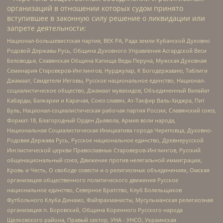
организаций в отношении которых судом принято
вступившее в законную силу решение о ликвидации или
запрете деятельности:
Национал-большевистская партия, ВЕК РА, Рада земли Кубанской Духовно
Родовой Державы Русь, Община Духовного Управления Асгардской Веси
Беловодья, Славянская Община Капища Веды Перуна, Мужская Духовная
Семинария Староверов-Инглингов, Нурджулар, К Богодержавию, Таблиги
Джамаат, Свидетели Иеговы, Русское национальное единство, Национал-
социалистическое общество, Джамаат мувахидов, Объединенный Вилайат
Кабарды, Балкарии и Карачая, Союз славян, Ат-Такфир Валь-Хиджра, Пит
Буль, Национал-социалистическая рабочая партия России, Славянский союз,
Формат-18, Благородный Орден Дьявола, Армия воли народа,
Национальная Социалистическая Инициатива города Череповца, Духовно-
Родовая Держава Русь, Русское национальное единство, Древнерусской
Инглистической церкви Православных Староверов-Инглингов, Русский
общенациональный союз, Движение против нелегальной иммиграции,
Кровь и Честь, О свободе совести и о религиозных объединениях, Омская
организация общественного политического движения Русское
национальное единство, Северное Братство, Клуб Болельщиков
Футбольного Клуба Динамо, Файзрахманисты, Мусульманская религиозная
организация п. Боровский, Община Коренного Русского народа
Щелковского района, Правый сектор, УНА - УНСО, Украинская