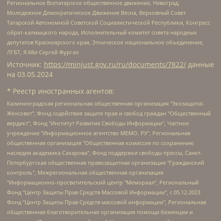
Региональное Всетатарское общественное движение, Невоград,
Молодежное Демократическое Движение Весна, Верховный Совет
Татарской Автономной Советской Социалистической Республики, Конгресс
ойрат-калмыцкого народа, Исполнительный комитет совета народных
депутатов Красноярского края, Этническое национальное объединение,
ЛГБТ, Я.МЫ Сергей Фургал
Источник:
https://minjust.gov.ru/ru/documents/7822/
данные
на
03.05.2024
* Реестр иностранных агентов:
Калининградская региональная общественная организация "Экозащита!-Женсовет", Фонд содействия защите прав и свобод граждан "Общественный вердикт", Фонд "Институт Развития Свободы Информации", Частное учреждение "Информационное агентство МЕМО. РУ", Региональная общественная организация "Общественная комиссия по сохранению наследия академика Сахарова", Фонд поддержки свободы прессы, Санкт-Петербургская общественная правозащитная организация "Гражданский контроль", Межрегиональная общественная организация "Информационно-просветительский центр "Мемориал", Региональный Фонд "Центр Защиты Прав Средств Массовой Информации", с 05.12.2023 Фонд "Центр Защиты Прав Средств массовой информации", Региональная общественная благотворительная организация помощи беженцам и мигрантам "Гражданское содействие", Негосударственное образовательное учреждение дополнительного профессионального образования (повышение квалификации) специалистов "АКАДЕМИЯ ПО ПРАВАМ ЧЕЛОВЕКА", Свердловская региональная общественная организация "Сутяжник", Автономная некоммерческая организация "Центр независимых социологических исследований", Союз общественных объединений "Российский исследовательский центр по правам человека", Региональное общественное учреждение научно-информационный центр "МЕМОРИАЛ", Некоммерческая организация "Фонд защиты гласности", Автономная некоммерческая организация "Институт прав человека", Городская общественная организация "Екатеринбургское общество "МЕМОРИАЛ", Городская общественная организация "Рязанское историко-просветительское и правозащитное общество "Мемориал" (Рязанский Мемориал), Челябинский региональный орган общественной самодеятельности – женское общественное объединение "Женщины Евразии", Челябинский региональный орган общественной самодеятельности "Уральская правозащитная группа", Фонд содействия защите здоровья и социальной справедливости имени Андрея Рылькова, Автономная Некоммерческая Организация "Аналитический Центр Юрия Левады", Автономная некоммерческая организация социальной поддержки населения "Проект Апрель", Региональная общественная организация помощи женщинам и детям, находящимся в кризисной ситуации "Информационно-методический центр "Анна", Фонд содействия развитию массовых коммуникаций и правовому просвещению "Так-так-Так", Фонд содействия устойчивому развитию "Серебряная тайга", Свердловский региональный общественный фонд социальных проектов "Новое время", "Idel.Реалии", Кавказ.Реалии, Крым.Реалии, Телеканал Настоящее Время, Татаро-башкирская служба Радио Свобода (Azatliq Radiosi), Радио Свободная Европа/Радио Свобода (PCE/PC), "Сибирь.Реалии", "Фактограф", Благотворительный фонд помощи осужденным и их семьям, Автономная некоммерческая организация "Институт глобализации и социальных движений", Фонд "В защиту прав заключенных", Частное учреждение "Центр поддержки и содействия развитию средств массовой информации", Пензенский региональный общественный благотворительный фонд "Гражданский союз", "Север.Реалии", Некоммерческая организация Фонд "Правовая инициатива", Общество с ограниченной ответственностью "Радио Свободная Европа/Радио Свобода", Чешское информационное агентство "MEDIUM-ORIENT", Красноярская региональная общественная организация "Мы против СПИДа", Камалягин Денис Николаевич, Маркелов Сергей Евгеньевич, Пономарев Лев Александрович, Савицкая Людмила Алексеевна, Автономная некоммерческая организация "Центр по работе с проблемой насилия "НАСИЛИЮ.НЕТ", Межрегиональный профессиональный союз работников здравоохранения "Альянс врачей", Юридическое лицо, зарегистрированное в Латвийской Республике, SIA "Medusa Project" (регистрационный номер 40103797863, дата регистрации 10.06.2014), Некоммерческая организация "Фонд по борьбе с коррупцией", Автономная некоммерческая организация "Институт права и публичной политики", Баданин Роман Сергеевич, Гликин Максим Александрович, Железнова Мария Михайловна, Лукьянова Юлия Сергеевна, Маетная Елизавета Витальевна, Маняхин Петр Борисович, Чуракова Ольга Владимировна, Ярош Юлия Петровна, Юридическое лицо "The Insider SIA", зарегистрированное в Риге, Латвийская Республика (дата регистрации 26.06.2015), являющееся администратором доменного имени интернет-издания "The Insider SIA", https://theins.ru, Постернак Алексей Евгеньевич, Рубин Михаил Аркадьевич, Анин Роман Александрович, Юридическое лицо Istories fonds, зарегистрированное в Латвийской Республике (регистрационный номер 50008295751, дата регистрации 24.02.2020), Великовский Дмитрий Александрович, Долинина Ирина Николаевна, Мароховская Алеся Алексеевна, Шлейнов Роман Юрьевич, Шмагун Олеся Валентиновна, Общество с ограниченной ответственностью "Альтаир 2021", Общество с ограниченной ответственностью "Вега 2021", Общество с ограниченной ответственностью "Главный редактор 2021", Общество с ограниченной ответственностью "Ромашки монолит", Важенков Артем Валерьевич, Ивановская областная общественная организация "Центр гендерных исследований", Гурман Юрий Альбертович, Медиапроект "ОВД-Инфо", Егоров Владимир Владимирович, Жилинский Владимир Александрович, Общество с ограниченной ответственностью "ЗП", Иванова София Юрьевна, Карезина Инна Павловна, Кильтау Екатерина Викторовна, Петров Алексей Викторович, Пискунов Сергей Евгеньевич, Смирнов Сергей Сергеевич, Тихонов Михаил Сергеевич, Общество с ограниченной ответственностью "ЖУРНАЛИСТ-ИНОСТРАННЫЙ АГЕНТ", Арапова Галина Юрьевна, Вольтская Татьяна Анатольевна, Американская компания "Mason G.E.S. Anonymous Foundation" (США), являющаяся владельцем интернет-издания https://mnews.world/, Компания "Stichting Bellingcat", зарегистрированная в Нидерландах (дата регистрации 11.07.2018), Захаров Андрей Вячеславович, Клепиковская Екатерина Дмитриевна, Общество с ограниченной ответственностью "МЕМО", Перл Роман Александрович, Симонов Евгений Алексеевич, Соловьева Елена Анатольевна, Сотников Даниил Владимирович, Сурначева Елизавета Дмитриевна, Автономная некоммерческая организация по защите прав человека и информированию населения "Якутия – Наше Мнение", Общество с ограниченной ответственностью "Москоу диджитал медиа", с 26.01.2023 Общество с ограниченной ответственностью "Чайка Белые сады", Ветошкина Валерия Валерьевна, Заговора Максим Александрович, Межрегиональное общественное движение "Российская ЛГБТ - сеть", Оленичев Максим Владимирович, Павлов Иван Юрьевич, Скворцова Елена Сергеевна, Общество с ограниченной ответственностью "Как бы инагент", Кочетков Игорь Викторович, Общество с ограниченной ответственностью "Честные выборы", Еланчик Олег Александрович, Общество с ограниченной ответственностью "Нобелевский призыв", Гималова Регина Эмилевна, Григорьев Андрей Валерьевич, Григорьева Алина Александровна, Ассоциация по содействию защите прав призывников, альтернативнослужащих и военнослужащих "Правозащитная группа "Гражданин.Армия.Право", Хисамова Регина Фаритовна, Автономная некоммерческая организация по реализации социально-правовых программ "Лилит", Дальневосточное общественное движение "Маяк", Санкт-Петербургская ЛГБТ-инициативная группа "Выход", Инициативная группа ЛГБТ+ "Реверс", Алексеев Андрей Викторович, Бекбулатова Таисия Львовна, Беляев Иван Михайлович, Владыкина Елена Сергеевна, Гельман Марат Александрович, Никульшина Вероника Юрьевна, Толоконникова Надежда Андреевна, Шендерович Виктор Анатольевич, Общество с ограниченной ответственностью "Данное сообщение", Общество с ограниченной ответственностью Издательский дом "Новая глава", Айнбиндер Александра Александровна, Московский комьюнити-центр для ЛГБТ+инициатив, Благотворительный фонд развития филантропии, Deutsche Welle (Германия, Kurt-Schumacher-Strasse 3, 53113 Bonn), Борзунова Мария Михайловна, Воробьев Виктор Викторович, Голубева Анна Львовна, Константинова Алла Михайловна, Малкова Ирина Владимировна, Мурадов Мурад Абдулгалимович, Осетинская Елизавета Николаевна, Понасенков Евгений Николаевич, Ганапольский Матвей Юрьевич, Киселев Евгений Алексеевич, Борухович Ирина Григорьевна, Дремин Иван Тимофеевич, Дубровский Дмитрий Викторович, Красноярская региональная общественная организация поддержки и развития альтернативных образовательных технологий и межкультурных коммуникаций "ИНТЕРРА", Маяковская Екатерина Алексеевна, Фейгин Марк Захарович, Филимонов Андрей Викторович, Дзугкоева Регина Николаевна, Доброхотов Роман Александрович, Дудь Юрий Александрович, Елкин Сергей Владимирович, Кругликов Кирилл Игоревич, Сабунаева Мария Леонидовна, Семенов Алексей Владимирович, Шаинян Карен Багратович, Шульман Екатерина Михайловна, Асафьев Артур Валерьевич, Вахштайн Виктор Семенович, Венедиктов Алексей Алексеевич, Лушникова Екатерина Евгеньевна, Волков Леонид Михайлович, Невзоров Александр Глебович, Пархоменко Сергей Борисович, Сироткин Ярослав Николаевич, Кара-Мурза Владимир Владимирович, Баранова Наталья Владимировна, Гозман Леонид Яковлевич, Кагарлицкий Борис Юльевич, Климарев Михаил Валерьевич, Милов Владимир Станиславович, Автономная некоммерческая организация Краснодарский центр современного искусства "Типография", Моргенштерн Алишер Тагирович, Соболь Любовь Эдуардовна, Общество с ограниченной ответственностью "ЛИЗА НОРМ", Каспаров Гарри Кимович, Ходорковский Михаил Борисович, Общество с ограниченной ответственностью "Апрельские тезисы", Данилович Ирина Брониславовна, Кашин Олег Владимирович, Петров Николай Владимирович, Пивоваров Алексей Владимирович, Соколов Михаил Владимирович, Цветкова Юлия Владимировна, Чичваркин Евгений Александрович, Комитет против пыток/Команда против пыток, Общество с ограниченной ответственностью "Первый научный", Общество с ограниченной ответственностью "Вертолет и ко", Белоцерковская Вероника Борисовна, Кац Максим Евгеньевич, Лазарева Татьяна Юрьевна, Шаведдинов Руслан Табризович, Яшин Илья Валерьевич, Общество с ограниченной ответственностью "Иноагент ААВ", Алешковский Дмитрий Петрович, Альбац Евгения Марковна, Быков Дмитрий Львович, Галямина Юлия Евгеньевна, Лойко Сергей Леонидович, Мартынов Кирилл Константинович, Медведев Сергей Александрович, Крашенинников Федор Геннадиевич, Гордеева Катерина Вл