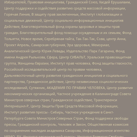
Избирателей, Правовая инициатива, Гражданский Союз, Хасдей Ерушалаим,
Центр поддержки и содействия развитию средств массовой информации,
Горячая Линия, В защиту прав заключенных, Институт глобализации и
социальных движений, Центр социально-информационных инициатив
Действие, Благотворительный фонд охраны здоровья и защиты прав
граждан, Благотворительный фонд помощи осужденным и их семьям, Фонд
Тольятти, Новое время, Серебряная тайга, Так-Так-Так, Сова, центр Анна,
Проект Апрель, Самарская губерния, Эра здоровья, Мемориал,
Аналитический Центр Юрия Левады, Издательство Парк Гагарина, Фонд
имени Андрея Рылькова, Сфера, Центр СИБАЛЬТ, Уральская правозащитная
группа, Женщины Евразии, Институт прав человека, Фонд защиты гласности,
Российский исследовательский центр по правам человека,
Дальневосточный центр развития гражданских инициатив и социального
партнерства, Гражданское действие, Центр независимых социологических
исследований, Сутяжник, АКАДЕМИЯ ПО ПРАВАМ ЧЕЛОВЕКА, Центр развития
некоммерческих организаций, Частное учреждение в Калининграде Совета
Министров северных стран, Гражданское содействие, Трансперенси
Интернешнл-Р, Центр Защиты Прав Средств Массовой Информации,
Институт развития прессы - Сибирь, Частное учреждение в Санкт-
Петербурге Совета Министров Северных Стран, Фонд поддержки свободы
прессы, Гражданский контроль, Человек и Закон, Общественная комиссия
по сохранению наследия академика Сахарова, Информационное агентство
МЕМО. РУ, Институт региональной прессы, Институт Развития Свободы