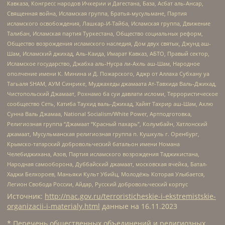
Кавказа, Конгресс народов Ичкерии и Дагестана, База, Асбат аль-Ансар,
Священная война, Исламская группа, Братья-мусульмане, Партия
исламского освобождения, Лашкар-И-Тайба, Исламская группа, Движение
Талибан, Исламская партия Туркестана, Общество социальных реформ,
Общество возрождения исламского наследия, Дом двух святых, Джунд аш-
Шам, Исламский джихад, Аль-Каида, Имарат Кавказ, АБТО, Правый сектор,
Исламское государство, Джабха аль-Нусра ли-Ахль аш-Шам, Народное
ополчение имени К. Минина и Д. Пожарского, Аджр от Аллаха Субхану уа
Тагьаля SHAM, АУМ Синрике, Муджахеды джамаата Ат-Тавхида Валь-Джихад,
Чистопольский Джамаат, Рохнамо ба суи давлати исломи, Террористическое
сообщество Сеть, Катиба Таухид валь-Джихад, Хайят Тахрир аш-Шам, Ахлю
Сунна Валь Джамаа, National Socialism/White Power, Артподготовка,
Религиозная группа “Джамаат “Красный пахарь”, Колумбайн, Хатлонский
джамаат, Мусульманская религиозная группа п. Кушкуль г. Оренбург,
Крымско-татарский добровольческий батальон имени Номана
Челебиджихана, Азов, Партия исламского возрождения Таджикистана,
Народная самооборона, Дуббайский джамаат, московская ячейка, Батал-
Хаджи Белхороев, Маньяки Культ Убийц, Молодёжь Которая Улыбается,
Легион Свобода России, Айдар, Русский добровольческий корпус
Источник:
http://nac.gov.ru/terroristicheskie-i-ekstremistskie-
organizacii-i-materialy.html
данные на
16.11.2023
* Перечень общественных объединений и религиозных