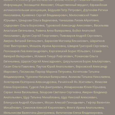
Информации, Экозащита!-Женсовет, Общественный вердикт, Евразийская
антимонопольная ассоциация, Бедушев Петр Петрович, Дзугкоева Регина
Николаевна, Кривенко Сергей Владимирович, Милославский Павел
Юрьевич, Шнырова Ольга Вадимовна, Чанышева Лилия Айратовна,
Сидорович Ольга Борисовна, Туровский Александр Алексеевич, Васильева
Анастасия Евгеньевна, Ривина Анна Валерьевна, Бойко Анатолий
Николаевич, Дугин Сергей Георгиевич, Пивоваров Андрей Сергеевич,
Аверин Виталий Евгеньевич, Барахоев Магомед Бекханович, Шарипков
Олег Викторович, Мошель Ирина Ароновна, Шведов Григорий Сергеевич,
Пономарев Лев Александрович, Каргалицкий Борис Юльевич, Созаев
Валерий Валерьевич, Исламов Тимур Рифгатович, Романова Ольга
Евгеньевна, Щаров Сергей Алексадрович, Цирульников Борис Альбертович,
Гасан Ольга Павловна, Паутов Юрий Анатольевич, Верховский Александр
Маркович, Пислакова-Паркер Марина Петровна, Кочеткова Татьяна
Владимировна, Чуркина Наталья Валерьевна, Акимова Татьяна Николаевна,
Золотарева Екатерина Александровна, Рачинский Ян Збигневич, Жемкова
Елена Борисовна, Гудков Лев Дмитриевич, Илларионова Юлия Юрьевна,
Саранг Анна Васильевна, Захарова Светлана Сергеевна, Аверин Владимир
Анатольевич, Щур Татьяна Михайловна, Щур Николай Алексеевич,
Блинушов Андрей Юрьевич, Мосин Алексей Геннадьевич, Гефтер Валентин
Михайлович, Симонов Алексей Кириллович, Флиге Ирина Анатольевна,
Мельникова Валентина Дмитриевна, Вититинова Елена Владимировна,