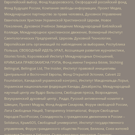
Европейский выбор, Фонд Ходорковского, Оксфордский российский фонд,
Фонд Будущее России, Компания свободы информации, Проект Медиа,
Международное партнерство за права человека, Духовное Управление
Евангельских Христиан Украинской Христианской Церкви, Новое
Поколение, Духовное Учебное Заведение Международный Библейский
Колледж, Международное христианское движение, Всемирный Институт
Саентологических Предприятий, Церковь Духовной Технологии,
Европейская сеть организаций по наблюдению за выборами, Республика
Польша, СВОБОДНЫЙ ИДЕЛЬ-УРАЛ, Ассоциация развития журналистики,
IStories fonds, Королевский Институт Международных Отношений,
КРИМСЬКА ПРАВОЗАХИСНА ГРУПА, Фонд имени Генриха Бёлля, Stichting
Bellingcat, Bellingcat Ltd, The Insider, Институт правовой инициативы
Центральной и Восточной Европы, Фонд Открытой Эстонии, Calvert 22
Foundation, Канадский украинский конгресс, Институт Макдональда-Лорье,
Украинская национальная федерация Канады, Декабристы, Международный
научный центр им Вудро Вильсона, Свободная пресса, Возрождение,
Всеукраинский духовный центр , Риддл, Русский антивоенный комитет в
Швеции, Проект Медуза, Фонд Андрея Сахарова, Форум свободной России,
Лига Свободных Наций, Transparеncy International, Форум Свободных
Народов ПостРоссии, Солидарность с гражданским движением в России –
Solidarus, КрымSOS, Свободный университет, Институт государственного
управления, Форум гражданского общества Россия, Беллона, Союз жителей
островов Тисима и Хабомаи, Съезд народных депутатов, Гринпис