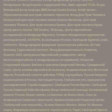
Интернешнл, Фонд борьбы с коррупцией Инк, Завет церквей TCCN, Агора,
Всемирный фонд природы, BDR Novaja Gazeta-Europe, Алтай проект,
Образовательный дом прав человека Чернигов, Фонд Дом Прав Человека,
Белорусский дом прав человека имени Бориса Звозскова, Дом прав
человека Тбилиси, Дом прав человека Ереван, Дом прав человека Крым,
Центр дикого лосося, TVR Studios, ТВ Дождь, Центр европейских
исследований им Вилфрида Мартенса, Сетевое объединение журналистов
расследователей, АЛЛАТРА, За свободную Россию, Свободная Бурятия, Uralic,
UnKremlin, Международная федерация транспортных рабочих, ИстЧам
Финланд, Гудзоновский институт, Фонд Демократического Развития,
Комитет-2024, Центрально-Европейский университет, Центр
восточноевропейских и международных исследований, Общество
Сторожевой башни, Библии и трактатов Свидетелей Иеговы, Гражданский
Совет, Центр анализа европейской политики, Академическая сеть Восточная
Европа, Российский комитет действия, РЭНД корпорейшн, Русская Америка
за демократию в России, Настоящая Россия, Глобальная сеть журналистов-
расследователей, Служба поддержки, Свободная Россия Берлин, Свободная
Россия Северный Рейн-Вестфалия, Фонд глобальной помощи, Антивоенный
комитет России, Russie-Libertes, La Asocicion de Rusos Libres, Союз за
возвращение Северных территорий, Крымскотатарский Ресурсный Центр,
Глобальный союз IndustriALL, Russian Election Monitor, Article 19, Мнение
медиа, Федерация анархического черного креста, Радио Свободная Европа,