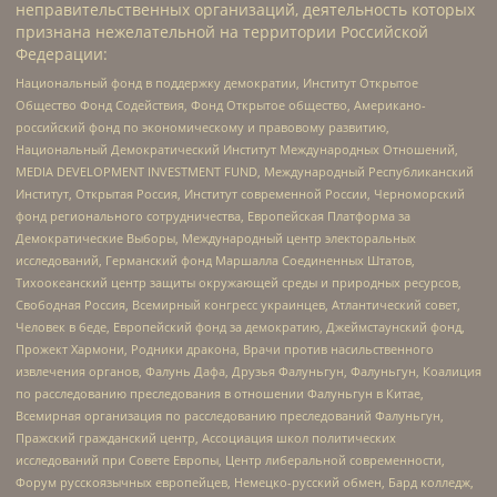
неправительственных организаций, деятельность которых
признана нежелательной на территории Российской
Федерации:
Национальный фонд в поддержку демократии, Институт Открытое
Общество Фонд Содействия, Фонд Открытое общество, Американо-
российский фонд по экономическому и правовому развитию,
Национальный Демократический Институт Международных Отношений,
MEDIA DEVELOPMENT INVESTMENT FUND, Международный Республиканский
Институт, Открытая Россия, Институт современной России, Черноморский
фонд регионального сотрудничества, Европейская Платформа за
Демократические Выборы, Международный центр электоральных
исследований, Германский фонд Маршалла Соединенных Штатов,
Тихоокеанский центр защиты окружающей среды и природных ресурсов,
Свободная Россия, Всемирный конгресс украинцев, Атлантический совет,
Человек в беде, Европейский фонд за демократию, Джеймстаунский фонд,
Прожект Хармони, Родники дракона, Врачи против насильственного
извлечения органов, Фалунь Дафа, Друзья Фалуньгун, Фалуньгун, Коалиция
по расследованию преследования в отношении Фалуньгун в Китае,
Всемирная организация по расследованию преследований Фалуньгун,
Пражский гражданский центр, Ассоциация школ политических
исследований при Совете Европы, Центр либеральной современности,
Форум русскоязычных европейцев, Немецко-русский обмен, Бард колледж,