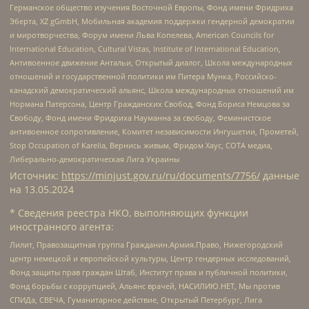
Германское общество изучения Восточной Европы, Фонд имени Фридриха
Эберта, XZ gGmbH, Мобильная академия поддержки гендерной демократии
и миротворчества, Форум имени Льва Копелева, American Councils for
International Education, Cultural Vistas, Institute of International Education,
Антивоенное движение Антальи, Открытый диалог, Школа международных
отношений и государственной политики им Питера Мунка, Российско-
канадский демократический альянс, Школа международных отношений им
Нормана Патерсона, Центр Гражданских Свобод, Фонд Бориса Немцова за
Свободу, Фонд имени Фридриха Науманна за свободу, Феминистское
антивоенное сопротивление, Комитет независимости Ингушетии, Прометей,
Stop Occupation of Karelia, Вернись живым, Фридом Хаус, СОТА медиа,
Либерально-демократическая Лига Украины
Источник:
https://minjust.gov.ru/ru/documents/7756/
данные
на
13.05.2024
* Сведения реестра НКО, выполняющих функции
иностранного агента:
Лилит, Правозащитная группа Гражданин.Армия.Право, Нижегородский
центр немецкой и европейской культуры, Центр гендерных исследований,
Фонд защиты прав граждан Штаб, Институт права и публичной политики,
Фонд борьбы с коррупцией, Альянс врачей, НАСИЛИЮ.НЕТ, Мы против
СПИДа, СВЕЧА, Гуманитарное действие, Открытый Петербург, Лига