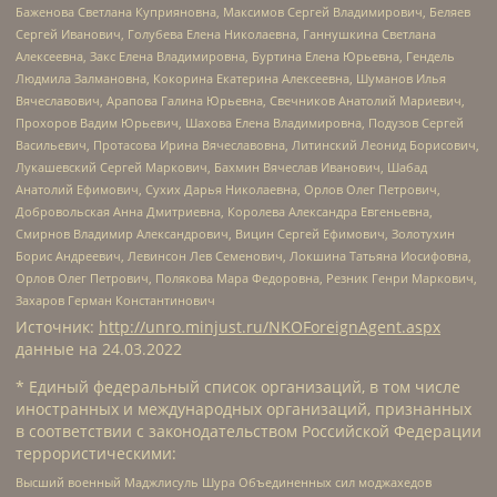
Баженова Светлана Куприяновна, Максимов Сергей Владимирович, Беляев
Сергей Иванович, Голубева Елена Николаевна, Ганнушкина Светлана
Алексеевна, Закс Елена Владимировна, Буртина Елена Юрьевна, Гендель
Людмила Залмановна, Кокорина Екатерина Алексеевна, Шуманов Илья
Вячеславович, Арапова Галина Юрьевна, Свечников Анатолий Мариевич,
Прохоров Вадим Юрьевич, Шахова Елена Владимировна, Подузов Сергей
Васильевич, Протасова Ирина Вячеславовна, Литинский Леонид Борисович,
Лукашевский Сергей Маркович, Бахмин Вячеслав Иванович, Шабад
Анатолий Ефимович, Сухих Дарья Николаевна, Орлов Олег Петрович,
Добровольская Анна Дмитриевна, Королева Александра Евгеньевна,
Смирнов Владимир Александрович, Вицин Сергей Ефимович, Золотухин
Борис Андреевич, Левинсон Лев Семенович, Локшина Татьяна Иосифовна,
Орлов Олег Петрович, Полякова Мара Федоровна, Резник Генри Маркович,
Захаров Герман Константинович
Источник:
http://unro.minjust.ru/NKOForeignAgent.aspx
данные на
24.03.2022
* Единый федеральный список организаций, в том числе
иностранных и международных организаций, признанных
в соответствии с законодательством Российской Федерации
террористическими:
Высший военный Маджлисуль Шура Объединенных сил моджахедов