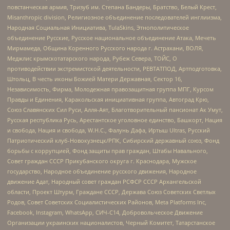
повстанческая армия, Тризуб им. Степана Бандеры, Братство, Белый Крест,
Misanthropic division, Религиозное объединение последователей инглиизма,
Народная Социальная Инициатива, TulaSkins, Этнополитическое
объединение Русские, Русское национальное объединение Атака, Мечеть
Мирмамеда, Община Коренного Русского народа г. Астрахани, ВОЛЯ,
Меджлис крымскотатарского народа, Рубеж Севера, ТОЙС, О
противодействии экстремистской деятельности, РЕВТАТПОД, Артподготовка,
Штольц, В честь иконы Божией Матери Державная, Сектор 16,
Независимость, Фирма, Молодежная правозащитная группа МПГ, Курсом
Правды и Единения, Каракольская инициативная группа, Автоград Крю,
Союз Славянских Сил Руси, Алля-Аят, Благотворительный пансионат Ак Умут,
Русская республика Русь, Арестантское уголовное единство, Башкорт, Нация
и свобода, Нация и свобода, W.H.С., Фалунь Дафа, Иртыш Ultras, Русский
Патриотический клуб-Новокузнецк/РПК, Сибирский державный союз, Фонд
борьбы с коррупцией, Фонд защиты прав граждан, Штабы Навального,
Совет граждан СССР Прикубанского округа г. Краснодара, Мужское
государство, Народное объединение русского движения, Народное
движение Адат, Народный совет граждан РСФСР СССР Архангельской
области, Проект Штурм, Граждане СССР, Держава Союз Советских Светлых
Родов, Совет Советских Социалистических Районов, Meta Platforms Inc,
Facebook, Instagram, WhatsApp, СИЧ-С14, Добровольческое Движение
Организации украинских националистов, Черный Комитет, Татарстанское