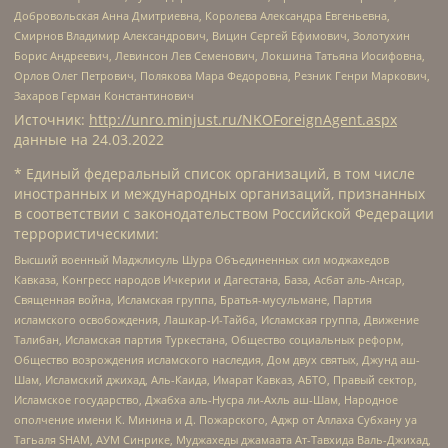
Добровольская Анна Дмитриевна, Королева Александра Евгеньевна,
Смирнов Владимир Александрович, Вицин Сергей Ефимович, Золотухин
Борис Андреевич, Левинсон Лев Семенович, Локшина Татьяна Иосифовна,
Орлов Олег Петрович, Полякова Мара Федоровна, Резник Генри Маркович,
Захаров Герман Константинович
Источник:
http://unro.minjust.ru/NKOForeignAgent.aspx
данные на
24.03.2022
* Единый федеральный список организаций, в том числе
иностранных и международных организаций, признанных
в соответствии с законодательством Российской Федерации
террористическими:
Высший военный Маджлисуль Шура Объединенных сил моджахедов
Кавказа, Конгресс народов Ичкерии и Дагестана, База, Асбат аль-Ансар,
Священная война, Исламская группа, Братья-мусульмане, Партия
исламского освобождения, Лашкар-И-Тайба, Исламская группа, Движение
Талибан, Исламская партия Туркестана, Общество социальных реформ,
Общество возрождения исламского наследия, Дом двух святых, Джунд аш-
Шам, Исламский джихад, Аль-Каида, Имарат Кавказ, АБТО, Правый сектор,
Исламское государство, Джабха аль-Нусра ли-Ахль аш-Шам, Народное
ополчение имени К. Минина и Д. Пожарского, Аджр от Аллаха Субхану уа
Тагьаля SHAM, АУМ Синрике, Муджахеды джамаата Ат-Тавхида Валь-Джихад,