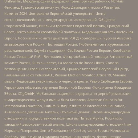
UnKremlin, Международная федерация транспортных рабочих, ИстЧам
Финланд, Гудзоновский институт, Фонд Демократического Развития,
Комитет-2024, Центрально-Европейский университет, Центр
восточноевропейских и международных исследований, Общество
Сторожевой башни, Библии и трактатов Свидетелей Иеговы, Гражданский
Совет, Центр анализа европейской политики, Академическая сеть Восточная
Европа, Российский комитет действия, РЭНД корпорейшн, Русская Америка
за демократию в России, Настоящая Россия, Глобальная сеть журналистов-
расследователей, Служба поддержки, Свободная Россия Берлин, Свободная
Россия Северный Рейн-Вестфалия, Фонд глобальной помощи, Антивоенный
комитет России, Russie-Libertes, La Asocicion de Rusos Libres, Союз за
возвращение Северных территорий, Крымскотатарский Ресурсный Центр,
Глобальный союз IndustriALL, Russian Election Monitor, Article 19, Мнение
медиа, Федерация анархического черного креста, Радио Свободная Европа,
Германское общество изучения Восточной Европы, Фонд имени Фридриха
Эберта, XZ gGmbH, Мобильная академия поддержки гендерной демократии
и миротворчества, Форум имени Льва Копелева, American Councils for
International Education, Cultural Vistas, Institute of International Education,
Антивоенное движение Антальи, Открытый диалог, Школа международных
отношений и государственной политики им Питера Мунка, Российско-
канадский демократический альянс, Школа международных отношений им
Нормана Патерсона, Центр Гражданских Свобод, Фонд Бориса Немцова за
Свободу, Фонд имени Фридриха Науманна за свободу, Феминистское