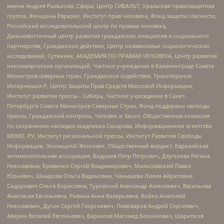
имени Андрея Рылькова, Сфера, Центр СИБАЛЬТ, Уральская правозащитная
группа, Женщины Евразии, Институт прав человека, Фонд защиты гласности,
Российский исследовательский центр по правам человека,
Дальневосточный центр развития гражданских инициатив и социального
партнерства, Гражданское действие, Центр независимых социологических
исследований, Сутяжник, АКАДЕМИЯ ПО ПРАВАМ ЧЕЛОВЕКА, Центр развития
некоммерческих организаций, Частное учреждение в Калининграде Совета
Министров северных стран, Гражданское содействие, Трансперенси
Интернешнл-Р, Центр Защиты Прав Средств Массовой Информации,
Институт развития прессы - Сибирь, Частное учреждение в Санкт-
Петербурге Совета Министров Северных Стран, Фонд поддержки свободы
прессы, Гражданский контроль, Человек и Закон, Общественная комиссия
по сохранению наследия академика Сахарова, Информационное агентство
МЕМО. РУ, Институт региональной прессы, Институт Развития Свободы
Информации, Экозащита!-Женсовет, Общественный вердикт, Евразийская
антимонопольная ассоциация, Бедушев Петр Петрович, Дзугкоева Регина
Николаевна, Кривенко Сергей Владимирович, Милославский Павел
Юрьевич, Шнырова Ольга Вадимовна, Чанышева Лилия Айратовна,
Сидорович Ольга Борисовна, Туровский Александр Алексеевич, Васильева
Анастасия Евгеньевна, Ривина Анна Валерьевна, Бойко Анатолий
Николаевич, Дугин Сергей Георгиевич, Пивоваров Андрей Сергеевич,
Аверин Виталий Евгеньевич, Барахоев Магомед Бекханович, Шарипков