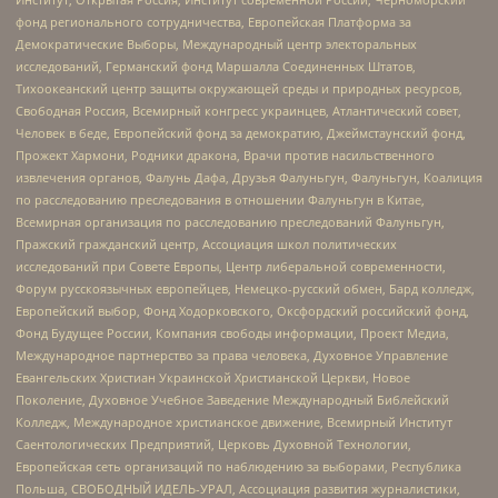
фонд регионального сотрудничества, Европейская Платформа за
Демократические Выборы, Международный центр электоральных
исследований, Германский фонд Маршалла Соединенных Штатов,
Тихоокеанский центр защиты окружающей среды и природных ресурсов,
Свободная Россия, Всемирный конгресс украинцев, Атлантический совет,
Человек в беде, Европейский фонд за демократию, Джеймстаунский фонд,
Прожект Хармони, Родники дракона, Врачи против насильственного
извлечения органов, Фалунь Дафа, Друзья Фалуньгун, Фалуньгун, Коалиция
по расследованию преследования в отношении Фалуньгун в Китае,
Всемирная организация по расследованию преследований Фалуньгун,
Пражский гражданский центр, Ассоциация школ политических
исследований при Совете Европы, Центр либеральной современности,
Форум русскоязычных европейцев, Немецко-русский обмен, Бард колледж,
Европейский выбор, Фонд Ходорковского, Оксфордский российский фонд,
Фонд Будущее России, Компания свободы информации, Проект Медиа,
Международное партнерство за права человека, Духовное Управление
Евангельских Христиан Украинской Христианской Церкви, Новое
Поколение, Духовное Учебное Заведение Международный Библейский
Колледж, Международное христианское движение, Всемирный Институт
Саентологических Предприятий, Церковь Духовной Технологии,
Европейская сеть организаций по наблюдению за выборами, Республика
Польша, СВОБОДНЫЙ ИДЕЛЬ-УРАЛ, Ассоциация развития журналистики,