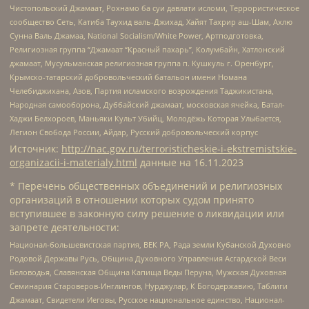
Чистопольский Джамаат, Рохнамо ба суи давлати исломи, Террористическое
сообщество Сеть, Катиба Таухид валь-Джихад, Хайят Тахрир аш-Шам, Ахлю
Сунна Валь Джамаа, National Socialism/White Power, Артподготовка,
Религиозная группа “Джамаат “Красный пахарь”, Колумбайн, Хатлонский
джамаат, Мусульманская религиозная группа п. Кушкуль г. Оренбург,
Крымско-татарский добровольческий батальон имени Номана
Челебиджихана, Азов, Партия исламского возрождения Таджикистана,
Народная самооборона, Дуббайский джамаат, московская ячейка, Батал-
Хаджи Белхороев, Маньяки Культ Убийц, Молодёжь Которая Улыбается,
Легион Свобода России, Айдар, Русский добровольческий корпус
Источник:
http://nac.gov.ru/terroristicheskie-i-ekstremistskie-
organizacii-i-materialy.html
данные на
16.11.2023
* Перечень общественных объединений и религиозных
организаций в отношении которых судом принято
вступившее в законную силу решение о ликвидации или
запрете деятельности:
Национал-большевистская партия, ВЕК РА, Рада земли Кубанской Духовно
Родовой Державы Русь, Община Духовного Управления Асгардской Веси
Беловодья, Славянская Община Капища Веды Перуна, Мужская Духовная
Семинария Староверов-Инглингов, Нурджулар, К Богодержавию, Таблиги
Джамаат, Свидетели Иеговы, Русское национальное единство, Национал-