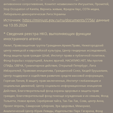
антивоенное сопротивление, Комитет независимости Ингушетии, Прометей,
Stop Occupation of Karelia, Вернись живым, Фридом Хаус, СОТА медиа,
Либерально-демократическая Лига Украины
Источник:
https://minjust.gov.ru/ru/documents/7756/
данные
на
13.05.2024
* Сведения реестра НКО, выполняющих функции
иностранного агента:
Лилит, Правозащитная группа Гражданин.Армия.Право, Нижегородский
центр немецкой и европейской культуры, Центр гендерных исследований,
Фонд защиты прав граждан Штаб, Институт права и публичной политики,
Фонд борьбы с коррупцией, Альянс врачей, НАСИЛИЮ.НЕТ, Мы против
СПИДа, СВЕЧА, Гуманитарное действие, Открытый Петербург, Лига
Избирателей, Правовая инициатива, Гражданский Союз, Хасдей Ерушалаим,
Центр поддержки и содействия развитию средств массовой информации,
Горячая Линия, В защиту прав заключенных, Институт глобализации и
социальных движений, Центр социально-информационных инициатив
Действие, Благотворительный фонд охраны здоровья и защиты прав
граждан, Благотворительный фонд помощи осужденным и их семьям, Фонд
Тольятти, Новое время, Серебряная тайга, Так-Так-Так, Сова, центр Анна,
Проект Апрель, Самарская губерния, Эра здоровья, Мемориал,
Аналитический Центр Юрия Левады, Издательство Парк Гагарина, Фонд