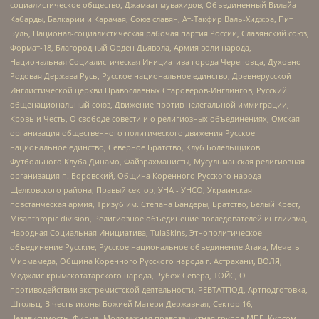
социалистическое общество, Джамаат мувахидов, Объединенный Вилайат
Кабарды, Балкарии и Карачая, Союз славян, Ат-Такфир Валь-Хиджра, Пит
Буль, Национал-социалистическая рабочая партия России, Славянский союз,
Формат-18, Благородный Орден Дьявола, Армия воли народа,
Национальная Социалистическая Инициатива города Череповца, Духовно-
Родовая Держава Русь, Русское национальное единство, Древнерусской
Инглистической церкви Православных Староверов-Инглингов, Русский
общенациональный союз, Движение против нелегальной иммиграции,
Кровь и Честь, О свободе совести и о религиозных объединениях, Омская
организация общественного политического движения Русское
национальное единство, Северное Братство, Клуб Болельщиков
Футбольного Клуба Динамо, Файзрахманисты, Мусульманская религиозная
организация п. Боровский, Община Коренного Русского народа
Щелковского района, Правый сектор, УНА - УНСО, Украинская
повстанческая армия, Тризуб им. Степана Бандеры, Братство, Белый Крест,
Misanthropic division, Религиозное объединение последователей инглиизма,
Народная Социальная Инициатива, TulaSkins, Этнополитическое
объединение Русские, Русское национальное объединение Атака, Мечеть
Мирмамеда, Община Коренного Русского народа г. Астрахани, ВОЛЯ,
Меджлис крымскотатарского народа, Рубеж Севера, ТОЙС, О
противодействии экстремистской деятельности, РЕВТАТПОД, Артподготовка,
Штольц, В честь иконы Божией Матери Державная, Сектор 16,
Независимость, Фирма, Молодежная правозащитная группа МПГ, Курсом