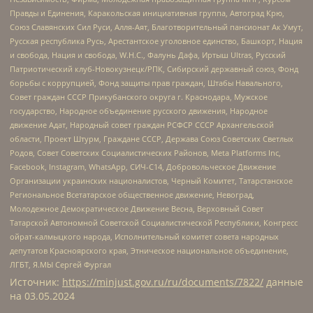
Правды и Единения, Каракольская инициативная группа, Автоград Крю,
Союз Славянских Сил Руси, Алля-Аят, Благотворительный пансионат Ак Умут,
Русская республика Русь, Арестантское уголовное единство, Башкорт, Нация
и свобода, Нация и свобода, W.H.С., Фалунь Дафа, Иртыш Ultras, Русский
Патриотический клуб-Новокузнецк/РПК, Сибирский державный союз, Фонд
борьбы с коррупцией, Фонд защиты прав граждан, Штабы Навального,
Совет граждан СССР Прикубанского округа г. Краснодара, Мужское
государство, Народное объединение русского движения, Народное
движение Адат, Народный совет граждан РСФСР СССР Архангельской
области, Проект Штурм, Граждане СССР, Держава Союз Советских Светлых
Родов, Совет Советских Социалистических Районов, Meta Platforms Inc,
Facebook, Instagram, WhatsApp, СИЧ-С14, Добровольческое Движение
Организации украинских националистов, Черный Комитет, Татарстанское
Региональное Всетатарское общественное движение, Невоград,
Молодежное Демократическое Движение Весна, Верховный Совет
Татарской Автономной Советской Социалистической Республики, Конгресс
ойрат-калмыцкого народа, Исполнительный комитет совета народных
депутатов Красноярского края, Этническое национальное объединение,
ЛГБТ, Я.МЫ Сергей Фургал
Источник:
https://minjust.gov.ru/ru/documents/7822/
данные
на
03.05.2024