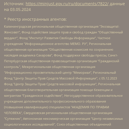
Источник:
https://minjust.gov.ru/ru/documents/7822/
данные
на
03.05.2024
* Реестр иностранных агентов:
Калининградская региональная общественная организация "Экозащита!-Женсовет", Фонд содействия защите прав и свобод граждан "Общественный вердикт", Фонд "Институт Развития Свободы Информации", Частное учреждение "Информационное агентство МЕМО. РУ", Региональная общественная организация "Общественная комиссия по сохранению наследия академика Сахарова", Фонд поддержки свободы прессы, Санкт-Петербургская общественная правозащитная организация "Гражданский контроль", Межрегиональная общественная организация "Информационно-просветительский центр "Мемориал", Региональный Фонд "Центр Защиты Прав Средств Массовой Информации", с 05.12.2023 Фонд "Центр Защиты Прав Средств массовой информации", Региональная общественная благотворительная организация помощи беженцам и мигрантам "Гражданское содействие", Негосударственное образовательное учреждение дополнительного профессионального образования (повышение квалификации) специалистов "АКАДЕМИЯ ПО ПРАВАМ ЧЕЛОВЕКА", Свердловская региональная общественная организация "Сутяжник", Автономная некоммерческая организация "Центр независимых социологических исследований", Союз общественных объединений "Российский исследовательский центр по правам человека", Региональное общественное учреждение научно-информационный центр "МЕМОРИАЛ", Некоммерческая организация "Фонд защиты гласности", Автономная некоммерческая организация "Институт прав человека", Городская общественная организация "Екатеринбургское общество "МЕМОРИАЛ", Городская общественная организация "Рязанское историко-просветительское и правозащитное общество "Мемориал" (Рязанский Мемориал), Челябинский региональный орган общественной самодеятельности – женское общественное объединение "Женщины Евразии", Челябинский региональный орган общественной самодеятельности "Уральская правозащитная группа", Фонд содействия защите здоровья и социальной справедливости имени Андрея Рылькова, Автономная Некоммерческая Организация "Аналитический Центр Юрия Левады", Автономная некоммерческая организация социальной поддержки населения "Проект Апрель", Региональная общественная организация помощи женщинам и детям, находящимся в кризисной ситуации "Информационно-методический центр "Анна", Фонд содействия развитию массовых коммуникаций и правовому просвещению "Так-так-Так", Фонд содействия устойчивому развитию "Серебряная тайга", Свердловский региональный общественный фонд социальных проектов "Новое время", "Idel.Реалии", Кавказ.Реалии, Крым.Реалии, Телеканал Настоящее Время, Татаро-башкирская служба Радио Свобода (Azatliq Radiosi), Радио Свободная Европа/Радио Свобода (PCE/PC), "Сибирь.Реалии", "Фактограф", Благотворительный фонд помощи осужденным и их семьям, Автономная некоммерческая организация "Институт глобализации и социальных движений", Фонд "В защиту прав заключенных", Частное учреждение "Центр поддержки и содействия развитию средств массовой информации", Пензенский региональный общественный благотворительный фонд "Гражданский союз", "Север.Реалии", Некоммерческая организация Фонд "Правовая инициатива", Общество с ограниченной ответственностью "Радио Свободная Европа/Радио Свобода", Чешское информационное агентство "MEDIUM-ORIENT", Красноярская региональная общественная организация "Мы против СПИДа", Камалягин Денис Николаевич, Маркелов Сергей Евгеньевич, Пономарев Лев Александрович, Савицкая Людмила Алексеевна, Автономная некоммерческая организация "Центр по работе с проблемой насилия "НАСИЛИЮ.НЕТ", Межрегиональный профессиональный союз работников здравоохранения "Альянс врачей", Юридическое лицо, зарегистрированное в Латвийской Республике, SIA "Medusa Project" (регистрационный номер 40103797863, дата регистрации 10.06.2014), Некоммерческая организация "Фонд по борьбе с коррупцией", Автономная некоммерческая организация "Институт права и публичной политики", Баданин Роман Сергеевич, Гликин Максим Александрович, Железнова Мария Михайловна, Лукьянова Юлия Сергеевна, Маетная Елизавета Витальевна, Маняхин Петр Борисович, Чуракова Ольга Владимировна, Ярош Юлия Петровна, Юридическое лицо "The Insider SIA", зарегистрированное в Риге, Латвийская Республика (дата регистрации 26.06.2015), являющееся администратором доменного имени интернет-издания "The Insider SIA", https://theins.ru, Постернак Алексей Евгеньевич, Рубин Михаил Аркадьевич, Анин Роман Александрович, Юридическое лицо Istories fonds, зарегистрированное в Латвийской Республике (регистрационный номер 50008295751, дата регистрации 24.02.2020), Великовский Дмитрий Александрович, Долинина Ирина Николаевна, Мароховская Алеся Алексеевна, Шлейнов Роман Юрьевич, Шмагун Олеся Валентиновна, Общество с ограниченной ответственностью "Альтаир 2021", Общество с ограниченной ответственностью "Вега 2021", Общество с ограниченной ответственностью "Главный редактор 2021", Общество с ограниченной ответственностью "Ромашки монолит", Важенков Артем Валерьевич, Ивановская областная общественная организация "Центр гендерных исследований", Гурман Юрий Альбертович, Медиапроект "ОВД-Инфо", Егоров Владимир Владимирович, Жилинский Владимир Александрович, Общество с ограниченной ответственностью "ЗП", Иванова София Юрьевна, Карезина Инна Павловна, Кильтау Екатерина Викторовна, Петров Алексей Викторович, Пискунов Сергей Евгеньевич, Смирнов Сергей Сергеевич, Тихонов Михаил Сергеевич, Общество с ограниченной ответственностью "ЖУРНАЛИСТ-ИНОСТРАННЫЙ АГЕНТ", Арапова Галина Юрьевна, Вольтская Татьяна Анатольевна, Американская компания "Mason G.E.S. Anonymous Foundation" (США), являющаяся владельцем интернет-издания https://mnews.world/, Компания "Stichting Bellingcat", зарегистрированная в Нидерландах (дата регистрации 11.07.2018), Захаров Андрей Вячеславович, Клепиковская Екатерина Дмитриевна, Общество с ограниченной ответственностью "МЕМО", Перл Роман Александрович, Симонов Евгений Алексеевич, Соловьева Елена Анатольевна, Сотников Даниил Владимирович, Сурначева Елизавета Дмитриевна, Автономная некоммерческая организация по защите прав человека и информированию населения "Якутия – Наше Мнение", Общество с ограниченной ответственностью "Москоу диджитал медиа", с 26.01.2023 Общество с ограниченной ответственностью "Чайка Белые сады", Ветошкина Валерия Валерьевна, Заговора Максим Александрович, Межрегиональное общественное движение "Российская ЛГБТ - сеть", Оленичев Максим Владимирович, Павлов Иван Юрьевич, Скворцова Елена Сергеевна, Общество с ограниченной ответственностью "Как бы инагент", Кочетков Игорь Викторович, Общество с ограниченной ответственностью "Честные выборы", Еланчик Олег Александрович, Общество с ограниченной ответственностью "Нобелевский призыв", Гималова Регина Эмилевна, Григорьев Андрей Валерьевич, Григорьева Алина Александровна, Ассоциация по содействию защите прав призывников, альтернативнослужащих и военнослужащих "Правозащитная группа "Гражданин.Армия.Право", Хисамова Регина Фаритовна, Автономная некоммерческая организация по реализации социально-правовых программ "Лилит", Дальневосточное общественное движение "Маяк", Санкт-Петербургская ЛГБТ-инициативная группа "Выход", Инициативная группа ЛГБТ+ "Реверс", Алексеев Андрей Викторович, Бекбулатова Таисия Львовна, Беляев Иван Михайлович, Владыкина Елена Сергеевна, Гельман Марат Александрович, Никульшина Вероника Юрьевна, Толоконникова Надежда Андреевна, Шендерович Виктор Анатольевич, Общество с ограниченной ответственностью "Данное сообщение", Общество с ограниченной ответственностью Издательский дом "Новая глава", Айнбиндер Александра Александровна, Московский комьюнити-центр для ЛГБТ+инициатив, Благотворительный фонд развития филантропии, Deutsche Welle (Германия, Kurt-Schumacher-Strasse 3, 53113 Bonn), Борзунова Мария Михайловна, Воробьев Виктор Викторович, Голубева Анна Львовна, Константинова Алла Михайловна, Малкова Ирина Владимировна, Мурадов Мурад Абдулгалимович, Осетинская Елизавета Николаевна, Понасенков Евгений Николаевич, Ганапольский Матвей Юрьевич, Киселев Евгений Алексеевич, Борухович Ирина Григорьевна, Дремин Иван Тимофеевич, Дубровский Дмитрий Викторович, Красноярская региональная общественная организация поддержки и развития альтернативных образовательных технологий и межкультурных коммуникаций "ИНТЕРРА", Маяковская Екатерина Алексеевна, Фейгин Марк Захарович, Филимонов Андрей Викторович, Дзугкоева Регина Николаевна, Доброхотов Роман Александрович, Дудь Юрий Александрович, Елкин Сергей Владимирович, Кругликов Кирилл Игоревич, Сабунаева Мария Леонидовна, Семенов Алексей Владимирович, Шаинян Карен Багратович, Шульман Екатерина Михайловна, Асафьев Артур Валерьевич, Вахштайн Виктор Семенович, Венедиктов Алексей Алексеевич, Лушникова Екатерина Евгеньевна, Волков Леонид Михайлович, Невзоров Александр Глебович, Пархоменко Сергей Борисович, Сироткин Ярослав Николаевич, Кара-Мурза Владимир Владимирович, Баранова Наталья Владимировна, Гозман Леонид Яковлевич, Кагарлицкий Борис Юльевич, Климарев Михаил Валерьевич, Милов Владимир Станиславович, Автономная некоммерческая организация Краснодарский центр современного искусства "Типография", Моргенштерн Алишер Тагирович, Соболь Любовь Эдуардовна, Общество с ограниченной ответственностью "ЛИЗА НОРМ", Каспаров Гарри Кимович, Ходорковский Михаил Борисович, Общество с ограниченной ответственностью "Апрельские тезисы", Данилович Ирина Брониславовна, Кашин Олег Владимирович, Петров Николай Владимирович, Пивоваров Алексей Владимирович, Соколов Михаил Владимирович, Цветкова Юлия Владимировна, Чичваркин Евгений Александрович, Комитет против пыток/Команда против пыток, Общество с ограниченной ответственностью "Первый научный", Общество с ограниченной ответственностью "Вертолет и ко", Белоцерковская Вероника Борисовна, Кац Максим Евгеньевич, Лазарева Татьяна Юрьевна, Шаведдинов Руслан Табризович, Яшин Илья Валерьевич, Общество с ограниченной ответственностью "Иноагент ААВ", Алешковский Дмитрий Петрович, Альбац Евгения Марковна, Быков Дмитрий Львович, Галямина Юлия Евгеньевна, Лойко Сергей Леонидович, Мартынов Кирилл Константинович, Медведев Сергей Александрович, Крашенинников Федор Геннадиевич, Гордеева Катерина Вл