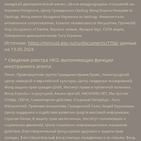
канадский демократический альянс, Школа международных отношений им
Нормана Патерсона, Центр Гражданских Свобод, Фонд Бориса Немцова за
Свободу, Фонд имени Фридриха Науманна за свободу, Феминистское
антивоенное сопротивление, Комитет независимости Ингушетии, Прометей,
Stop Occupation of Karelia, Вернись живым, Фридом Хаус, СОТА медиа,
Либерально-демократическая Лига Украины
Источник:
https://minjust.gov.ru/ru/documents/7756/
данные
на
13.05.2024
* Сведения реестра НКО, выполняющих функции
иностранного агента:
Лилит, Правозащитная группа Гражданин.Армия.Право, Нижегородский
центр немецкой и европейской культуры, Центр гендерных исследований,
Фонд защиты прав граждан Штаб, Институт права и публичной политики,
Фонд борьбы с коррупцией, Альянс врачей, НАСИЛИЮ.НЕТ, Мы против
СПИДа, СВЕЧА, Гуманитарное действие, Открытый Петербург, Лига
Избирателей, Правовая инициатива, Гражданский Союз, Хасдей Ерушалаим,
Центр поддержки и содействия развитию средств массовой информации,
Горячая Линия, В защиту прав заключенных, Институт глобализации и
социальных движений, Центр социально-информационных инициатив
Действие, Благотворительный фонд охраны здоровья и защиты прав
граждан, Благотворительный фонд помощи осужденным и их семьям, Фонд