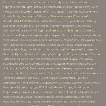
Саентологических Предприятий, Церковь Духовной Технологии,
Европейская сеть организаций по наблюдению за выборами, Республика
Польша, СВОБОДНЫЙ ИДЕЛЬ-УРАЛ, Ассоциация развития журналистики,
IStories fonds, Королевский Институт Международных Отношений,
КРИМСЬКА ПРАВОЗАХИСНА ГРУПА, Фонд имени Генриха Бёлля, Stichting
Bellingcat, Bellingcat Ltd, The Insider, Институт правовой инициативы
Центральной и Восточной Европы, Фонд Открытой Эстонии, Calvert 22
Foundation, Канадский украинский конгресс, Институт Макдональда-Лорье,
Украинская национальная федерация Канады, Декабристы, Международный
научный центр им Вудро Вильсона, Свободная пресса, Возрождение,
Всеукраинский духовный центр , Риддл, Русский антивоенный комитет в
Швеции, Проект Медуза, Фонд Андрея Сахарова, Форум свободной России,
Лига Свободных Наций, Transparеncy International, Форум Свободных
Народов ПостРоссии, Солидарность с гражданским движением в России –
Solidarus, КрымSOS, Свободный университет, Институт государственного
управления, Форум гражданского общества Россия, Беллона, Союз жителей
островов Тисима и Хабомаи, Съезд народных депутатов, Гринпис
Интернешнл, Фонд борьбы с коррупцией Инк, Завет церквей TCCN, Агора,
Всемирный фонд природы, BDR Novaja Gazeta-Europe, Алтай проект,
Образовательный дом прав человека Чернигов, Фонд Дом Прав Человека,
Белорусский дом прав человека имени Бориса Звозскова, Дом прав
человека Тбилиси, Дом прав человека Ереван, Дом прав человека Крым,