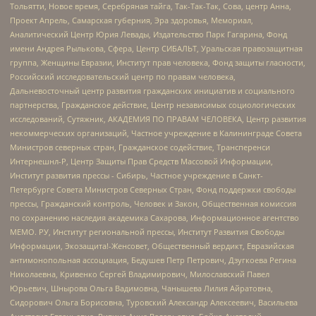
Тольятти, Новое время, Серебряная тайга, Так-Так-Так, Сова, центр Анна,
Проект Апрель, Самарская губерния, Эра здоровья, Мемориал,
Аналитический Центр Юрия Левады, Издательство Парк Гагарина, Фонд
имени Андрея Рылькова, Сфера, Центр СИБАЛЬТ, Уральская правозащитная
группа, Женщины Евразии, Институт прав человека, Фонд защиты гласности,
Российский исследовательский центр по правам человека,
Дальневосточный центр развития гражданских инициатив и социального
партнерства, Гражданское действие, Центр независимых социологических
исследований, Сутяжник, АКАДЕМИЯ ПО ПРАВАМ ЧЕЛОВЕКА, Центр развития
некоммерческих организаций, Частное учреждение в Калининграде Совета
Министров северных стран, Гражданское содействие, Трансперенси
Интернешнл-Р, Центр Защиты Прав Средств Массовой Информации,
Институт развития прессы - Сибирь, Частное учреждение в Санкт-
Петербурге Совета Министров Северных Стран, Фонд поддержки свободы
прессы, Гражданский контроль, Человек и Закон, Общественная комиссия
по сохранению наследия академика Сахарова, Информационное агентство
МЕМО. РУ, Институт региональной прессы, Институт Развития Свободы
Информации, Экозащита!-Женсовет, Общественный вердикт, Евразийская
антимонопольная ассоциация, Бедушев Петр Петрович, Дзугкоева Регина
Николаевна, Кривенко Сергей Владимирович, Милославский Павел
Юрьевич, Шнырова Ольга Вадимовна, Чанышева Лилия Айратовна,
Сидорович Ольга Борисовна, Туровский Александр Алексеевич, Васильева