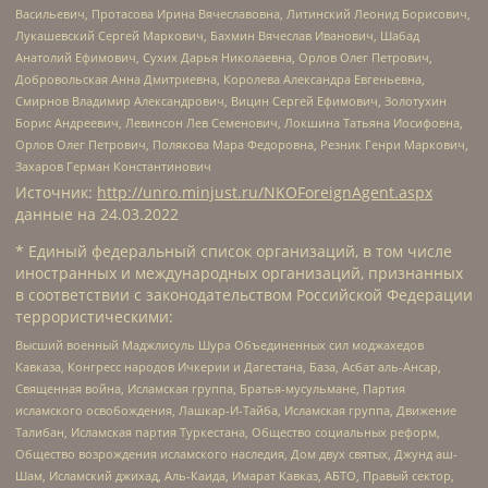
Васильевич, Протасова Ирина Вячеславовна, Литинский Леонид Борисович,
Лукашевский Сергей Маркович, Бахмин Вячеслав Иванович, Шабад
Анатолий Ефимович, Сухих Дарья Николаевна, Орлов Олег Петрович,
Добровольская Анна Дмитриевна, Королева Александра Евгеньевна,
Смирнов Владимир Александрович, Вицин Сергей Ефимович, Золотухин
Борис Андреевич, Левинсон Лев Семенович, Локшина Татьяна Иосифовна,
Орлов Олег Петрович, Полякова Мара Федоровна, Резник Генри Маркович,
Захаров Герман Константинович
Источник:
http://unro.minjust.ru/NKOForeignAgent.aspx
данные на
24.03.2022
* Единый федеральный список организаций, в том числе
иностранных и международных организаций, признанных
в соответствии с законодательством Российской Федерации
террористическими:
Высший военный Маджлисуль Шура Объединенных сил моджахедов
Кавказа, Конгресс народов Ичкерии и Дагестана, База, Асбат аль-Ансар,
Священная война, Исламская группа, Братья-мусульмане, Партия
исламского освобождения, Лашкар-И-Тайба, Исламская группа, Движение
Талибан, Исламская партия Туркестана, Общество социальных реформ,
Общество возрождения исламского наследия, Дом двух святых, Джунд аш-
Шам, Исламский джихад, Аль-Каида, Имарат Кавказ, АБТО, Правый сектор,