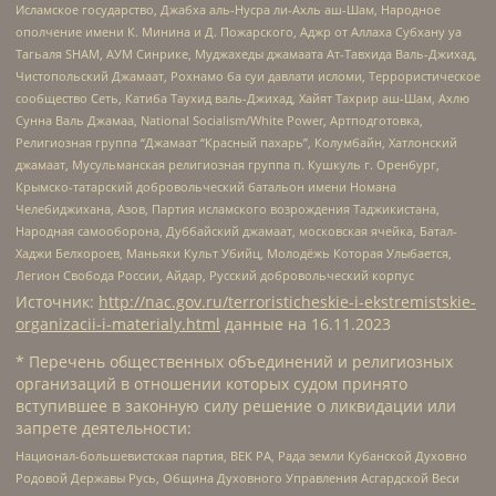
Исламское государство, Джабха аль-Нусра ли-Ахль аш-Шам, Народное
ополчение имени К. Минина и Д. Пожарского, Аджр от Аллаха Субхану уа
Тагьаля SHAM, АУМ Синрике, Муджахеды джамаата Ат-Тавхида Валь-Джихад,
Чистопольский Джамаат, Рохнамо ба суи давлати исломи, Террористическое
сообщество Сеть, Катиба Таухид валь-Джихад, Хайят Тахрир аш-Шам, Ахлю
Сунна Валь Джамаа, National Socialism/White Power, Артподготовка,
Религиозная группа “Джамаат “Красный пахарь”, Колумбайн, Хатлонский
джамаат, Мусульманская религиозная группа п. Кушкуль г. Оренбург,
Крымско-татарский добровольческий батальон имени Номана
Челебиджихана, Азов, Партия исламского возрождения Таджикистана,
Народная самооборона, Дуббайский джамаат, московская ячейка, Батал-
Хаджи Белхороев, Маньяки Культ Убийц, Молодёжь Которая Улыбается,
Легион Свобода России, Айдар, Русский добровольческий корпус
Источник:
http://nac.gov.ru/terroristicheskie-i-ekstremistskie-
organizacii-i-materialy.html
данные на
16.11.2023
* Перечень общественных объединений и религиозных
организаций в отношении которых судом принято
вступившее в законную силу решение о ликвидации или
запрете деятельности:
Национал-большевистская партия, ВЕК РА, Рада земли Кубанской Духовно
Родовой Державы Русь, Община Духовного Управления Асгардской Веси