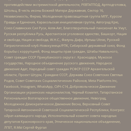
противодействии экстремистской деятельности, РЕВТАТПОД, Артподготовка,
Штольц, В честь иконы Божией Матери Державная, Сектор 16,
Независимость, Фирма, Молодежная правозащитная группа МПГ, Курсом
Правды и Единения, Каракольская инициативная группа, Автоград Крю,
Союз Славянских Сил Руси, Алля-Аят, Благотворительный пансионат Ак Умут,
Русская республика Русь, Арестантское уголовное единство, Башкорт, Нация
и свобода, Нация и свобода, W.H.С., Фалунь Дафа, Иртыш Ultras, Русский
Патриотический клуб-Новокузнецк/РПК, Сибирский державный союз, Фонд
борьбы с коррупцией, Фонд защиты прав граждан, Штабы Навального,
Совет граждан СССР Прикубанского округа г. Краснодара, Мужское
государство, Народное объединение русского движения, Народное
движение Адат, Народный совет граждан РСФСР СССР Архангельской
области, Проект Штурм, Граждане СССР, Держава Союз Советских Светлых
Родов, Совет Советских Социалистических Районов, Meta Platforms Inc,
Facebook, Instagram, WhatsApp, СИЧ-С14, Добровольческое Движение
Организации украинских националистов, Черный Комитет, Татарстанское
Региональное Всетатарское общественное движение, Невоград,
Молодежное Демократическое Движение Весна, Верховный Совет
Татарской Автономной Советской Социалистической Республики, Конгресс
ойрат-калмыцкого народа, Исполнительный комитет совета народных
депутатов Красноярского края, Этническое национальное объединение,
ЛГБТ, Я.МЫ Сергей Фургал