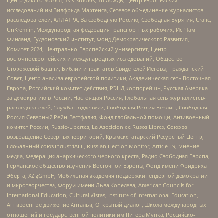
Центр дикого лосося, TVR Studios, ТВ Дождь, Центр европейских
исследований им Вилфрида Мартенса, Сетевое объединение журналистов
расследователей, АЛЛАТРА, За свободную Россию, Свободная Бурятия, Uralic,
UnKremlin, Международная федерация транспортных рабочих, ИстЧам
Финланд, Гудзоновский институт, Фонд Демократического Развития,
Комитет-2024, Центрально-Европейский университет, Центр
восточноевропейских и международных исследований, Общество
Сторожевой башни, Библии и трактатов Свидетелей Иеговы, Гражданский
Совет, Центр анализа европейской политики, Академическая сеть Восточная
Европа, Российский комитет действия, РЭНД корпорейшн, Русская Америка
за демократию в России, Настоящая Россия, Глобальная сеть журналистов-
расследователей, Служба поддержки, Свободная Россия Берлин, Свободная
Россия Северный Рейн-Вестфалия, Фонд глобальной помощи, Антивоенный
комитет России, Russie-Libertes, La Asocicion de Rusos Libres, Союз за
возвращение Северных территорий, Крымскотатарский Ресурсный Центр,
Глобальный союз IndustriALL, Russian Election Monitor, Article 19, Мнение
медиа, Федерация анархического черного креста, Радио Свободная Европа,
Германское общество изучения Восточной Европы, Фонд имени Фридриха
Эберта, XZ gGmbH, Мобильная академия поддержки гендерной демократии
и миротворчества, Форум имени Льва Копелева, American Councils for
International Education, Cultural Vistas, Institute of International Education,
Антивоенное движение Антальи, Открытый диалог, Школа международных
отношений и государственной политики им Питера Мунка, Российско-