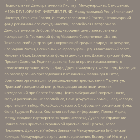
Национальный Демократический Институт Международных Отношений,
MEDIA DEVELOPMENT INVESTMENT FUND, Международный Республиканский
Институт, Открытая Россия, Институт современной России, Черноморский
фонд регионального сотрудничества, Европейская Платформа за
Демократические Выборы, Международный центр электоральных
исследований, Германский фонд Маршалла Соединенных Штатов,
Тихоокеанский центр защиты окружающей среды и природных ресурсов,
Свободная Россия, Всемирный конгресс украинцев, Атлантический совет,
Человек в беде, Европейский фонд за демократию, Джеймстаунский фонд,
Прожект Хармони, Родники дракона, Врачи против насильственного
извлечения органов, Фалунь Дафа, Друзья Фалуньгун, Фалуньгун, Коалиция
по расследованию преследования в отношении Фалуньгун в Китае,
Всемирная организация по расследованию преследований Фалуньгун,
Пражский гражданский центр, Ассоциация школ политических
исследований при Совете Европы, Центр либеральной современности,
Форум русскоязычных европейцев, Немецко-русский обмен, Бард колледж,
Европейский выбор, Фонд Ходорковского, Оксфордский российский фонд,
Фонд Будущее России, Компания свободы информации, Проект Медиа,
Международное партнерство за права человека, Духовное Управление
Евангельских Христиан Украинской Христианской Церкви, Новое
Поколение, Духовное Учебное Заведение Международный Библейский
Колледж, Международное христианское движение, Всемирный Институт