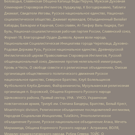
Беловодья, Славянская Община Капища Веды Перуна, Мужская Духовная
Семинария Староверов-Инглингов, Нурджулар, К Богодержавию, Таблиги
Джамаат, Свидетели Иеговы, Русское национальное единство, Национал-
социалистическое общество, Джамаат мувахидов, Объединенный Вилайат
Кабарды, Балкарии и Карачая, Союз славян, Ат-Такфир Валь-Хиджра, Пит
Буль, Национал-социалистическая рабочая партия России, Славянский союз,
Формат-18, Благородный Орден Дьявола, Армия воли народа,
Национальная Социалистическая Инициатива города Череповца, Духовно-
Родовая Держава Русь, Русское национальное единство, Древнерусской
Инглистической церкви Православных Староверов-Инглингов, Русский
общенациональный союз, Движение против нелегальной иммиграции,
Кровь и Честь, О свободе совести и о религиозных объединениях, Омская
организация общественного политического движения Русское
национальное единство, Северное Братство, Клуб Болельщиков
Футбольного Клуба Динамо, Файзрахманисты, Мусульманская религиозная
организация п. Боровский, Община Коренного Русского народа
Щелковского района, Правый сектор, УНА - УНСО, Украинская
повстанческая армия, Тризуб им. Степана Бандеры, Братство, Белый Крест,
Misanthropic division, Религиозное объединение последователей инглиизма,
Народная Социальная Инициатива, TulaSkins, Этнополитическое
объединение Русские, Русское национальное объединение Атака, Мечеть
Мирмамеда, Община Коренного Русского народа г. Астрахани, ВОЛЯ,
Меджлис крымскотатарского народа, Рубеж Севера, ТОЙС, О