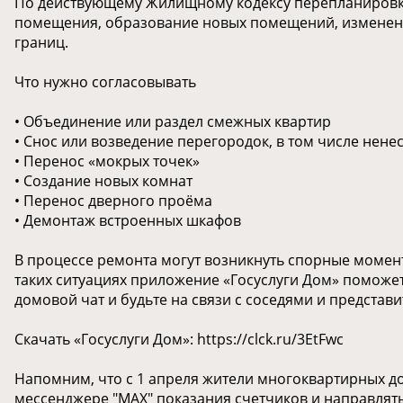
По действующему Жилищному кодексу перепланировк
помещения, образование новых помещений, изменени
границ.
Что нужно согласовывать
• Объединение или раздел смежных квартир
• Снос или возведение перегородок, в том числе нене
• Перенос «мокрых точек»
• Создание новых комнат
• Перенос дверного проёма
• Демонтаж встроенных шкафов
В процессе ремонта могут возникнуть спорные момен
таких ситуациях приложение «Госуслуги Дом» поможе
домовой чат и будьте на связи с соседями и представ
Скачать «Госуслуги Дом»: https://clck.ru/3EtFwc
Напомним, что с 1 апреля жители многоквартирных до
мессенджере "МАХ" показания счетчиков и направля