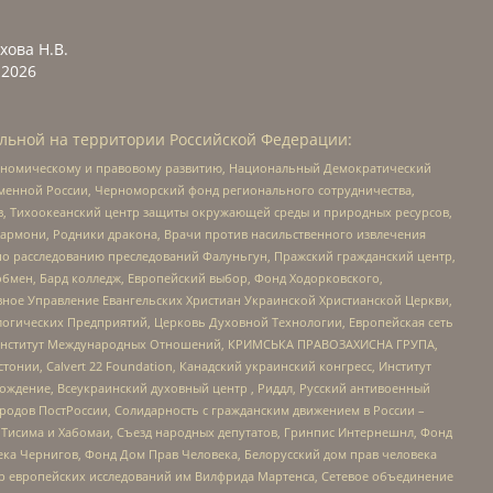
хова Н.В.
2026
льной на территории Российской Федерации:
кономическому и правовому развитию, Национальный Демократический
менной России, Черноморский фонд регионального сотрудничества,
, Тихоокеанский центр защиты окружающей среды и природных ресурсов,
 Хармони, Родники дракона, Врачи против насильственного извлечения
по расследованию преследований Фалуньгун, Пражский гражданский центр,
бмен, Бард колледж, Европейский выбор, Фонд Ходорковского,
ное Управление Евангельских Христиан Украинской Христианской Церкви,
огических Предприятий, Церковь Духовной Технологии, Европейская сеть
ий Институт Международных Отношений, КРИМСЬКА ПРАВОЗАХИСНА ГРУПА,
стонии, Calvert 22 Foundation, Канадский украинский конгресс, Институт
ждение, Всеукраинский духовный центр , Риддл, Русский антивоенный
ародов ПостРоссии, Солидарность с гражданским движением в России –
в Тисима и Хабомаи, Съезд народных депутатов, Гринпис Интернешнл, Фонд
ека Чернигов, Фонд Дом Прав Человека, Белорусский дом прав человека
нтр европейских исследований им Вилфрида Мартенса, Сетевое объединение