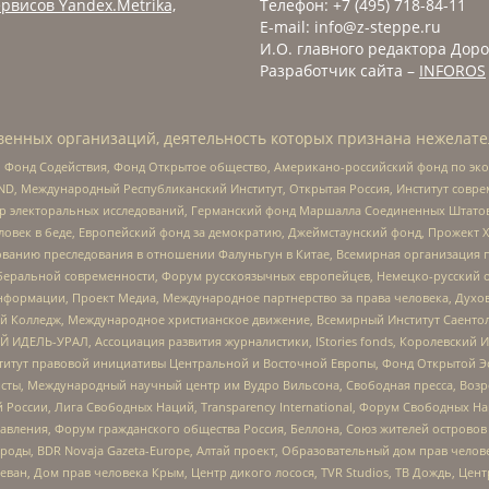
рвисов Yandex.Metrika,
Телефон: +7 (495) 718-84-11
E-mail: info@z-steppe.ru
И.О. главного редактора Доро
Разработчик сайта –
INFOROS
енных организаций, деятельность которых признана нежелате
 Фонд Содействия, Фонд Открытое общество, Американо-российский фонд по э
 Международный Республиканский Институт, Открытая Россия, Институт совре
р электоральных исследований, Германский фонд Маршалла Соединенных Штатов
еловек в беде, Европейский фонд за демократию, Джеймстаунский фонд, Прожект
дованию преследования в отношении Фалуньгун в Китае, Всемирная организация 
беральной современности, Форум русскоязычных европейцев, Немецко-русский о
формации, Проект Медиа, Международное партнерство за права человека, Духов
 Колледж, Международное христианское движение, Всемирный Институт Саентол
 ИДЕЛЬ-УРАЛ, Ассоциация развития журналистики, IStories fonds, Королевск
r, Институт правовой инициативы Центральной и Восточной Европы, Фонд Открытой Э
ты, Международный научный центр им Вудро Вильсона, Свободная пресса, Возро
России, Лига Свободных Наций, Transparеncy International, Форум Свободных Н
правления, Форум гражданского общества Россия, Беллона, Союз жителей острово
роды, BDR Novaja Gazeta-Europe, Алтай проект, Образовательный дом прав челов
еван, Дом прав человека Крым, Центр дикого лосося, TVR Studios, ТВ Дождь, Це