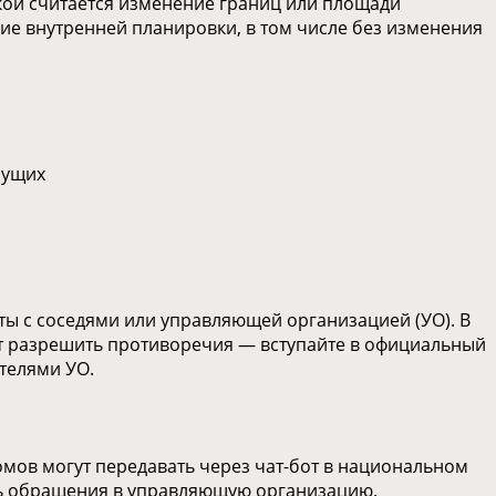
ой считается изменение границ или площади
е внутренней планировки, в том числе без изменения
сущих
ты с соседями или управляющей организацией (УО). В
т разрешить противоречия — вступайте в официальный
ителями УО.
мов могут передавать через чат-бот в национальном
ть обращения в управляющую организацию.