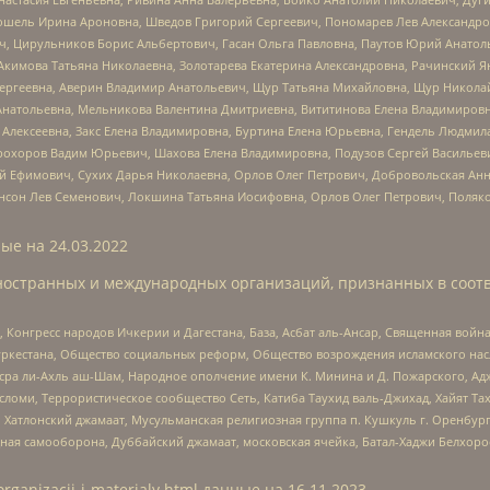
ошель Ирина Ароновна, Шведов Григорий Сергеевич, Пономарев Лев Александро
ч, Цирульников Борис Альбертович, Гасан Ольга Павловна, Паутов Юрий Анато
Акимова Татьяна Николаевна, Золотарева Екатерина Александровна, Рачинский Я
Сергеевна, Аверин Владимир Анатольевич, Щур Татьяна Михайловна, Щур Никола
Анатольевна, Мельникова Валентина Дмитриевна, Вититинова Елена Владимировн
 Алексеевна, Закс Елена Владимировна, Буртина Елена Юрьевна, Гендель Людмил
рохоров Вадим Юрьевич, Шахова Елена Владимировна, Подузов Сергей Васильеви
й Ефимович, Сухих Дарья Николаевна, Орлов Олег Петрович, Добровольская Анн
нсон Лев Семенович, Локшина Татьяна Иосифовна, Орлов Олег Петрович, Поляк
ые на
24.03.2022
ностранных и международных организаций, признанных в соотв
нгресс народов Ичкерии и Дагестана, База, Асбат аль-Ансар, Священная война,
уркестана, Общество социальных реформ, Общество возрождения исламского насл
Нусра ли-Ахль аш-Шам, Народное ополчение имени К. Минина и Д. Пожарского, Ад
сломи, Террористическое сообщество Сеть, Катиба Таухид валь-Джихад, Хайят Тах
, Хатлонский джамаат, Мусульманская религиозная группа п. Кушкуль г. Оренбу
ная самооборона, Дуббайский джамаат, московская ячейка, Батал-Хаджи Белхор
organizacii-i-materialy.html
данные на
16.11.2023