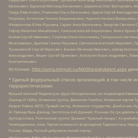
Евгеньевич, Барахоев Магомед Бекханович, Шарипков Олег Викторович, М
Тимур Рифгатович, Романова Ольга Евгеньевна, Щаров Сергей Алексадрови
Петровна, Кочеткова Татьяна Владимировна, Чуркина Наталья Валерьевна, 
Илларионова Юлия Юрьевна, Саранг Анна Васильевна, Захарова Светлана 
Гефтер Валентин Михайлович, Симонов Алексей Кириллович, Флиге Ирина 
Беляев Сергей Иванович, Голубева Елена Николаевна, Ганнушкина Светлана
Вячеславович, Арапова Галина Юрьевна, Свечников Анатолий Мариевич, П
Лукашевский Сергей Маркович, Бахмин Вячеслав Иванович, Шабад Анатоли
Александрович, Вицин Сергей Ефимович, Золотухин Борис Андреевич, Леви
Константинович
Источник:
http://unro.minjust.ru/NKOForeignAgent.aspx
данн
* Единый федеральный список организаций, в том числе и
террористическими:
Высший военный Маджлисуль Шура Объединенных сил моджахедов Кавказа, Ко
Лашкар-И-Тайба, Исламская группа, Движение Талибан, Исламская партия Т
Имарат Кавказ, АБТО, Правый сектор, Исламское государство, Джабха аль-
Ат-Тавхида Валь-Джихад, Чистопольский Джамаат, Рохнамо ба суи давлати и
Артподготовка, Религиозная группа “Джамаат “Красный пахарь”, Колумбайн
Челебиджихана, Азов, Партия исламского возрождения Таджикистана, Народ
России, Айдар, Русский добровольческий корпус
Источник:
http://nac.gov.ru/terroristicheskie-i-ekstremistskie-