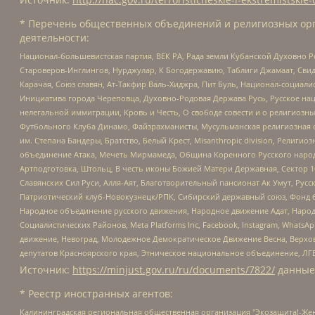
* Перечень общественных объединений и религиозных орг
деятельности:
Национал-большевистская партия, ВЕК РА, Рада земли Кубанской Духовно
Староверов-Инглингов, Нурджулар, К Богодержавию, Таблиги Джамаат, Сви
Карачая, Союз славян, Ат-Такфир Валь-Хиджра, Пит Буль, Национал-социал
Инициатива города Череповца, Духовно-Родовая Держава Русь, Русское н
нелегальной иммиграции, Кровь и Честь, О свободе совести и о религиоз
Футбольного Клуба Динамо, Файзрахманисты, Мусульманская религиозная о
им. Степана Бандеры, Братство, Белый Крест, Misanthropic division, Рели
объединение Атака, Мечеть Мирмамеда, Община Коренного Русского народа
Артподготовка, Штольц, В честь иконы Божией Матери Державная, Сектор 1
Славянских Сил Руси, Алля-Аят, Благотворительный пансионат Ак Умут, Русск
Патриотический клуб-Новокузнецк/РПК, Сибирский державный союз, Фонд б
Народное объединение русского движения, Народное движение Адат, Народ
Социалистических Районов, Meta Platforms Inc, Facebook, Instagram, Wha
движение, Невоград, Молодежное Демократическое Движение Весна, Верхов
депутатов Красноярского края, Этническое национальное объединение, ЛГ
Источник:
https://minjust.gov.ru/ru/documents/7822/
данные
* Реестр иностранных агентов:
Калининградская региональная общественная организация "Экозащита!-Женсовет", Фонд содействия защите прав и свобод граждан "Общественный вердикт", Фонд "Институт Развития Свободы Информации", Частное учреждение "Информационное агентство МЕМО. РУ", Региональная общественная организация "Общественная комиссия по сохранению наследия академика Сахарова", Фонд поддержки свободы прессы, Санкт-Петербургская общественная правозащитная организация "Гражданский контроль", Межрегиональная общественная организация "Информационно-просветительский центр "Мемориал", Региональный Фонд "Центр Защиты Прав Средств Массовой Информации", с 05.12.2023 Фонд "Центр Защиты Прав Средств массовой информации", Региональная общественная благотворительная организация помощи беженцам и мигрантам "Гражданское содействие", Негосударственное образовательное учреждение дополнительного профессионального образования (повышение квалификации) специалистов "АКАДЕМИЯ ПО ПРАВАМ ЧЕЛОВЕКА", Свердловская региональная общественная организация "Сутяжник", Автономная некоммерческая организация "Центр независимых социологических исследований", Союз общественных объединений "Российский исследовательский центр по правам человека", Региональное общественное учреждение научно-информационный центр "МЕМОРИАЛ", Некоммерческая организация "Фонд защиты гласности", Автономная некоммерческая организация "Институт прав человека", Городская общественная организация "Екатеринбургское общество "МЕМОРИАЛ", Городская общественная организация "Рязанское историко-просветительское и правозащитное общество "Мемориал" (Рязанский Мемориал), Челябинский региональный орган общественной самодеятельности – женское общественное объединение "Женщины Евразии", Челябинский региональный орган общественной самодеятельности "Уральская правозащитная группа", Фонд содействия защите здоровья и социальной справедливости имени Андрея Рылькова, Автономная Некоммерческая Организация "Аналитический Центр Юрия Левады", Автономная некоммерческая организация социальной поддержки населения "Проект Апрель", Региональная общественная организация помощи женщинам и детям, находящимся в кризисной ситуации "Информационно-методический центр "Анна", Фонд содействия развитию массовых коммуникаций и правовому просвещению "Так-так-Так", Фонд содействия устойчивому развитию "Серебряная тайга", Свердловский региональный общественный фонд социальных проектов "Новое время", "Idel.Реалии", Кавказ.Реалии, Крым.Реалии, Телеканал Настоящее Время, Татаро-башкирская служба Радио Свобода (Azatliq Radiosi), Радио Свободная Европа/Радио Свобода (PCE/PC), "Сибирь.Реалии", "Фактограф", Благотворительный фонд помощи осужденным и их семьям, Автономная некоммерческая организация "Институт глобализации и социальных движений", Фонд "В защиту прав заключенных", Частное учреждение "Центр поддержки и содействия развитию средств массовой информации", Пензенский региональный общественный благотворительный фонд "Гражданский союз", "Север.Реалии", Некоммерческая организация Фонд "Правовая инициатива", Общество с ограниченной ответственностью "Радио Свободная Европа/Радио Свобода", Чешское информационное агентство "MEDIUM-ORIENT", Красноярская региональная общественная организация "Мы против СПИДа", Камалягин Денис Николаевич, Маркелов Сергей Евгеньевич, Пономарев Лев Александрович, Савицкая Людмила Алексеевна, Автоно