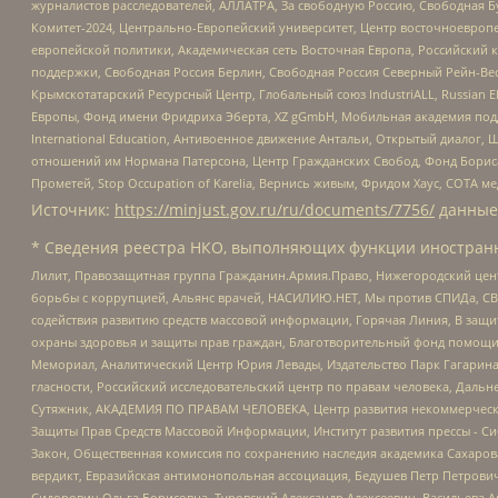
журналистов расследователей, АЛЛАТРА, За свободную Россию, Свободная Б
Комитет-2024, Центрально-Европейский университет, Центр восточноевроп
европейской политики, Академическая сеть Восточная Европа, Российский к
поддержки, Свободная Россия Берлин, Свободная Россия Северный Рейн-Вест
Крымскотатарский Ресурсный Центр, Глобальный союз IndustriALL, Russian E
Европы, Фонд имени Фридриха Эберта, XZ gGmbH, Мобильная академия поддержк
International Education, Антивоенное движение Антальи, Открытый диало
отношений им Нормана Патерсона, Центр Гражданских Свобод, Фонд Бориса
Прометей, Stop Occupation of Karelia, Вернись живым, Фридом Хаус, СОТА 
Источник:
https://minjust.gov.ru/ru/documents/7756/
данные
* Сведения реестра НКО, выполняющих функции иностранн
Лилит, Правозащитная группа Гражданин.Армия.Право, Нижегородский цент
борьбы с коррупцией, Альянс врачей, НАСИЛИЮ.НЕТ, Мы против СПИДа, СВЕ
содействия развитию средств массовой информации, Горячая Линия, В защ
охраны здоровья и защиты прав граждан, Благотворительный фонд помощи ос
Мемориал, Аналитический Центр Юрия Левады, Издательство Парк Гагарина
гласности, Российский исследовательский центр по правам человека, Даль
Сутяжник, АКАДЕМИЯ ПО ПРАВАМ ЧЕЛОВЕКА, Центр развития некоммерческих
Защиты Прав Средств Массовой Информации, Институт развития прессы - Си
Закон, Общественная комиссия по сохранению наследия академика Сахаров
вердикт, Евразийская антимонопольная ассоциация, Бедушев Петр Петрови
Сидорович Ольга Борисовна, Туровский Александр Алексеевич, Васильева А