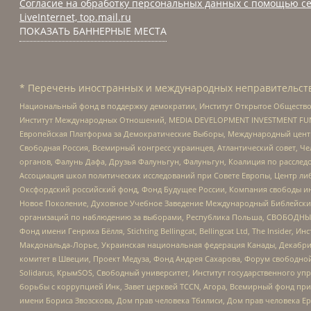
Согласие на обработку персональных данных с помощью се
LiveInternet, top.mail.ru
ПОКАЗАТЬ БАННЕРНЫЕ МЕСТА
* Перечень иностранных и международных неправительств
Национальный фонд в поддержку демократии, Институт Открытое Общество
Институт Международных Отношений, MEDIA DEVELOPMENT INVESTMENT FUND,
Европейская Платформа за Демократические Выборы, Международный цент
Свободная Россия, Всемирный конгресс украинцев, Атлантический совет, Ч
органов, Фалунь Дафа, Друзья Фалуньгун, Фалуньгун, Коалиция по рассле
Ассоциация школ политических исследований при Совете Европы, Центр ли
Оксфордский российский фонд, Фонд Будущее России, Компания свободы ин
Новое Поколение, Духовное Учебное Заведение Международный Библейский
организаций по наблюдению за выборами, Республика Польша, СВОБОДНЫЙ
Фонд имени Генриха Бёлля, Stichting Bellingcat, Bellingcat Ltd, The Inside
Макдональда-Лорье, Украинская национальная федерация Канады, Декабрис
комитет в Швеции, Проект Медуза, Фонд Андрея Сахарова, Форум свободной 
Solidarus, КрымSOS, Свободный университет, Институт государственного у
борьбы с коррупцией Инк, Завет церквей TCCN, Агора, Всемирный фонд при
имени Бориса Звозскова, Дом прав человека Тбилиси, Дом прав человека Ер