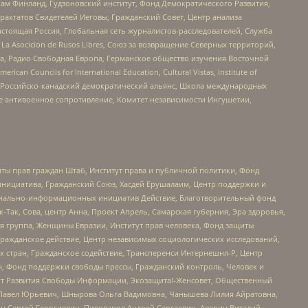
Чам Финланд, Гудзоновский институт, Фонд Демократического Развития,
актатов Свидетелей Иеговы, Гражданский Совет, Центр анализа
астоящая Россия, Глобальная сеть журналистов-расследователей, Служба
a Asocicion de Rusos Libres, Союз за возвращение Северных территорий,
еста, Радио Свободная Европа, Германское общество изучения Восточной
ouncils for International Education, Cultural Vistas, Institute of
, Российско-канадский демократический альянс, Школа международных
е антивоенное сопротивление, Комитет независимости Ингушетии,
ты прав граждан Штаб, Институт права и публичной политики, Фонд
инициатива, Гражданский Союз, Хасдей Ерушалаим, Центр поддержки и
социально-информационных инициатив Действие, Благотворительный фонд
Так, Сова, центр Анна, Проект Апрель, Самарская губерния, Эра здоровья,
я группа, Женщины Евразии, Институт прав человека, Фонд защиты
Гражданское действие, Центр независимых социологических исследований,
стран, Гражданское содействие, Трансперенси Интернешнл-Р, Центр
н, Фонд поддержки свободы прессы, Гражданский контроль, Человек и
тут Развития Свободы Информации, Экозащита!-Женсовет, Общественный
й Павел Юрьевич, Шнырова Ольга Вадимовна, Чанышева Лилия Айратовна,
ин Сергей Георгиевич, Пивоваров Андрей Сергеевич, Аверин Виталий