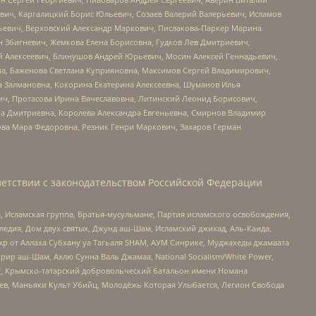
вич, Каргалицкий Борис Юльевич, Созаев Валерий Валерьевич, Исламов
льевич, Верховский Александр Маркович, Пислакова-Паркер Марина
н Збигневич, Жемкова Елена Борисовна, Гудков Лев Дмитриевич,
й Алексеевич, Блинушов Андрей Юрьевич, Мосин Алексей Геннадьевич,
а, Баженова Светлана Куприяновна, Максимов Сергей Владимирович,
а Залмановна, Кокорина Екатерина Алексеевна, Шуманов Илья
ч, Протасова Ирина Вячеславовна, Литинский Леонид Борисович,
а Дмитриевна, Королева Александра Евгеньевна, Смирнов Владимир
ова Мара Федоровна, Резник Генри Маркович, Захаров Герман
етствии с законодательством Российской Федерации
 Исламская группа, Братья-мусульмане, Партия исламского освобождения,
едия, Дом двух святых, Джунд аш-Шам, Исламский джихад, Аль-Каида,
жр от Аллаха Субхану уа Тагьаля SHAM, АУМ Синрике, Муджахеды джамаата
рир аш-Шам, Ахлю Сунна Валь Джамаа, National Socialism/White Power,
рг, Крымско-татарский добровольческий батальон имени Номана
оев, Маньяки Культ Убийц, Молодёжь Которая Улыбается, Легион Свобода