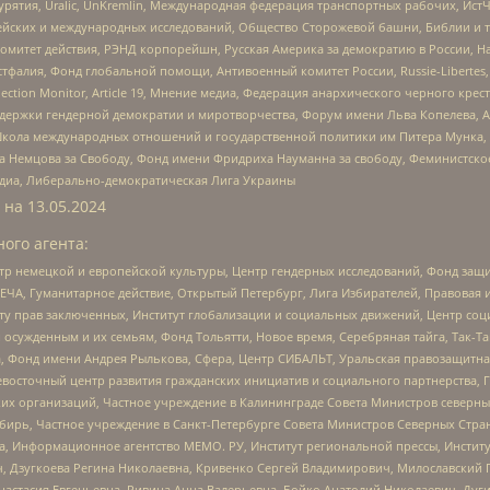
урятия, Uralic, UnKremlin, Международная федерация транспортных рабочих, Ист
ейских и международных исследований, Общество Сторожевой башни, Библии и тр
омитет действия, РЭНД корпорейшн, Русская Америка за демократию в России, Н
фалия, Фонд глобальной помощи, Антивоенный комитет России, Russie-Libertes, L
lection Monitor, Article 19, Мнение медиа, Федерация анархического черного кр
и гендерной демократии и миротворчества, Форум имени Льва Копелева, American C
г, Школа международных отношений и государственной политики им Питера Мунка
 Немцова за Свободу, Фонд имени Фридриха Науманна за свободу, Феминистско
медиа, Либерально-демократическая Лига Украины
 на
13.05.2024
ого агента:
р немецкой и европейской культуры, Центр гендерных исследований, Фонд защи
ЧА, Гуманитарное действие, Открытый Петербург, Лига Избирателей, Правовая 
иту прав заключенных, Институт глобализации и социальных движений, Центр 
ужденным и их семьям, Фонд Тольятти, Новое время, Серебряная тайга, Так-Так-
, Фонд имени Андрея Рылькова, Сфера, Центр СИБАЛЬТ, Уральская правозащитна
невосточный центр развития гражданских инициатив и социального партнерства, 
 организаций, Частное учреждение в Калининграде Совета Министров северных 
бирь, Частное учреждение в Санкт-Петербурге Совета Министров Северных Стра
а, Информационное агентство МЕМО. РУ, Институт региональной прессы, Инсти
ч, Дзугкоева Регина Николаевна, Кривенко Сергей Владимирович, Милославски
настасия Евгеньевна, Ривина Анна Валерьевна, Бойко Анатолий Николаевич, Дуг