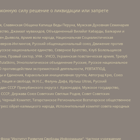
аконную силу решение о ликвидации или запрете
ья, Славянская Община Капища Веды Перуна, Мужская Духовная Семинария
щество, Джамаат мувахидов, Объединенный Вилайат Кабарды, Балкарии и
ден Дьявола, Армия воли народа, Национальная Социалистическая
роверов-Инглингов, Русский общенациональный союз, Движение против
усское национальное единство, Северное Братство, Клуб Болельщиков
а, Правый сектор, УНА - УНСО, Украинская повстанческая армия, Тризуб
 TulaSkins, Этнополитическое объединение Русские, Русское национальное
О противодействии экстремистской деятельности, РЕВТАТПОД,
ы и Единения, Каракольская инициативная группа, Автоград Крю, Союз
 Нация и свобода, W.H.С., Фалунь Дафа, Иртыш Ultras, Русский
ан СССР Прикубанского округа г. Краснодара, Мужское государство,
СССР, Держава Союз Советских Светлых Родов, Совет Советских
в, Черный Комитет, Татарстанское Региональное Всетатарское общественное
гресс ойрат-калмыцкого народа, Исполнительный комитет совета народных
евосточное общественное движение "Маяк", Санкт-Петербургская ЛГБТ-инициативная группа "Выход", Инициативная группа ЛГБТ+ "Реверс", Алексеев Андрей Викторович, Бекбулатова Таисия Львовна, Беляев Иван Михайлович, Владыкина Елена Сергеевна, Гельман Марат Александрович, Никульшина Вероника Юрьевна, Толоконникова Надежда Андреевна, Шендерович Виктор Анатольевич, Общество с ограниченной ответственностью "Данное сообщение", Общество с ограниченной ответственностью Издательский дом "Новая глава", Айнбиндер Александра Александровна, Московский комьюнити-центр для ЛГБТ+инициатив, Благотворительный фонд развития филантропии, Deutsche Welle (Германия, Kurt-Schumacher-Strasse 3, 53113 Bonn), Борзунова Мария Михайловна, Воробьев Виктор Викторович, Голубева Анна Львовна, Константинова Алла Михайловна, Малкова Ирина Владимировна, Мурадов Мурад Абдулгалимович, Осетинская Елизавета Николаевна, Понасенков Евгений Николаевич, Ганапольский Матвей Юрьевич, Киселев Евгений Алексеевич, Борухович Ирина Григорьевна, Дремин Иван Тимофеевич, Дубровский Дмитрий Викторович, Красноярская региональная общественная организация поддержки и развития альтернативных образовательных технологий и межкультурных коммуникаций "ИНТЕРРА", Маяковская Екатерина Алексеевна, Фейгин Марк Захарович, Филимонов Андрей Викторович, Дзугкоева Регина Николаевна, Доброхотов Роман Александрович, Дудь Юрий Александрович, Елкин Сергей Владимирович, Кругликов Кирилл Игоревич, Сабунаева Мария Леонидовна, Семенов Алексей Владимирович, Шаинян Карен Багратович, Шульман Екатерина Михайловна, Асафьев Артур Валерьевич, Вахштайн Виктор Семенович, Венедиктов Алексей Алексеевич, Лушникова Екатерина Евгеньевна, Волков Леонид Михайлович, Невзоров Александр Глебович, Пархоменко Сергей Борисович, Сироткин Ярослав Николаевич, Кара-Мурза Владимир Владимирович, Баранова Наталья Владимировна, Гозман Леонид Яковлевич, Кагарлицкий Борис Юльевич, Климарев Михаил Валерьевич, Милов Владимир Станиславович, Автономная некоммерческая организация Краснодарский центр современного искусства "Типография", Моргенштерн Алишер Тагирович, Соболь Любовь Эдуардовна, Общество с ограниченной ответственностью "ЛИЗА НОРМ", Каспаров Гарри Кимович, Ходорковский Михаил Борисович, Общество с ограниченной ответственностью "Апрельские тезисы", Данилович Ирина Брониславовна, Кашин Олег Владимирович, Петров Николай Владимирович, Пивоваров Алексей Владимирович, Соколов Михаил Владимирович, Цветкова Юлия Владимировна, Чичваркин Евгений Александрович, Комитет против пыток/Команда против пыток, Общество с ограниченной ответственностью "Первый научный", Общество с ограниченной ответственностью "Вертолет и ко", Белоцерковская Вероника Борисовна, Кац Максим Евгеньевич, Лазарева Татьяна Юрьевна, Шаведдинов Руслан Табризович, Яшин Илья Валерьевич, Общество с ограниченной ответственностью "Иноагент ААВ", Алешковский Дмитрий Петрович, Альбац Евгения Марковна, Быков Дмитрий Львович, Галямина Юлия Евгеньевна, Лойко Сергей Леонидович, Мартынов Кирилл Константинович, Медведев Сергей Александрович, Крашенинников Федор Геннадиевич, Гордеева Катерина Вл