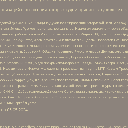
анизаций в отношении которых судом принято вступившее в з
 Родовой Державы Русь, Община Духовного Управления Асгардской Веси Беловод
детели Иеговы, Русское национальное единство, Национал-социалистическое об
истическая рабочая партия России, Славянский союз, Формат-18, Благородный Ор
ациональное единство, Древнерусской Инглистической церкви Православных Ста
ных объединениях, Омская организация общественного политического движения Р
рганизация п. Боровский, Община Коренного Русского народа Щелковского район
гиозное объединение последователей инглиизма, Народная Социальная Инициатива,
 г. Астрахани, ВОЛЯ, Меджлис крымскотатарского народа, Рубеж Севера, ТОЙС, 
6, Независимость, Фирма, Молодежная правозащитная группа МПГ, Курсом Правд
ая республика Русь, Арестантское уголовное единство, Башкорт, Нация и свобода,
орьбы с коррупцией, Фонд защиты прав граждан, Штабы Навального, Совет гражд
ный совет граждан РСФСР СССР Архангельской области, Проект Штурм, Граждане 
tsApp, СИЧ-С14, Добровольческое Движение Организации украинских националисто
ный Совет Татарской Автономной Советской Социалистической Республики, Кон
БТ, Я.МЫ Сергей Фургал
 на
03.05.2024
мная некоммерческая организация "Центр по работе с проблемой насилия "НАСИЛИЮ.НЕТ", Межрегиональный профессиональный союз работников здравоохранения "Альянс врачей", Юридическое лицо, зарегистрированное в Латвийской Республике, SIA "Medusa Project" (регистрационный номер 40103797863, дата регистрации 10.06.2014), Некоммерческая организация "Фонд по борьбе с коррупцией", Автономная некоммерческая организация "Институт права и публичной политики", Баданин Роман Сергеевич, Гликин Максим Александрович, Железнова Мария Михайловна, Лукьянова Юлия Сергеевна, Маетная Елизавета Витальевна, Маняхин Петр Борисович, Чуракова Ольга Владимировна, Ярош Юлия Петровна, Юридическое лицо "The Insider SIA", зарегистрированное в Риге, Латвийская Республика (дата регистрации 26.06.2015), являющееся администратором доменного имени интернет-издания "The Insider SIA", https://theins.ru, Постернак Алексей Евгеньевич, Рубин Михаил Аркадьевич, Анин Роман Александрович, Юридическое лицо Istories fonds, зарегистрированное в Латвийской Республике (регистрационный номер 50008295751, дата регистрации 24.02.2020), Великовский Дмитрий Александрович, Долинина Ирина Николаевна, Мароховская Алеся Алексеевна, Шлейнов Роман Юрьевич, Шмагун Олеся Валентиновна, Общество с ограниченной ответственностью "Альтаир 2021", Общество с ограниченной ответственностью "Вега 2021", Общество с ограниченной ответственностью "Главный редактор 2021", Общество с ограниченной ответственностью "Ромашки монолит", Важенков Артем Валерьевич, Ивановская областная общественная организация "Центр гендерных исследований", Гурман Юрий Альбертович, Медиапроект "ОВД-Инфо", Егоров Владимир Владимирович, Жилинский Владимир Александрович, Общество с ограниченной ответственностью "ЗП", Иванова София Юрьевна, Карезина Инна Павловна, Кильтау Екатерина Викторовна, Петров Алексей Викторович, Пискунов Сергей Евгеньевич, Смирнов Сергей Сергеевич, Тихонов Михаил Сергеевич, Общество с ограниченной ответственностью "ЖУРНАЛИСТ-ИНОСТРАННЫЙ АГЕНТ", Арапова Галина Юрьевна, Вольтская Татьяна Анатольевна, Американская компания "Mason G.E.S. Anonymous Foundation" (США), являющаяся владельцем интернет-издания https://mnews.world/, Компания "Stichting Bellingcat", зарегистрированная в Нидерландах (дата регистрации 11.07.2018), Захаров Андрей Вячеславович, Клепиковская Екатерина Дмитриевна, Общество с ограниченной ответственностью "МЕМО", Перл Роман Александрович, Симонов Евгений Алексеевич, Соловьева Елена Анатольевна, Сотников Даниил Владимирович, Сурначева Елизавета Дмитриевна, Автономная некоммерческая организация по защите прав человека и информированию населения "Якутия – Наше Мнение", Общество с ограниченной ответственностью "Москоу диджитал медиа", с 26.01.2023 Общество с ограниченной ответственностью "Чайка Белые сады", Ветошкина Валерия Валерьевна, Заговора Максим Александрович, Межрегиональное общественное движение "Российская ЛГБТ - сеть", Оленичев Максим Владимирович, Павлов Иван Юрьевич, Скворцова Елена Сергеевна, Общество с ограниченной ответственностью "Как бы инагент", Кочетков Игорь Викторович, Общество с ограниченной ответственностью "Честные выборы", Еланчик Олег Александрович, Общество с ограниченной ответственностью "Нобелевский призыв", Гималова Регина Эмилевна, Григорьев Андрей Валерьевич, Григорьева Алина Александровна, Ассоциация по содействию защите прав призывников, альтернативнослужащих и военнослужащих "Правозащитная группа "Гражданин.Армия.Право", Хисамова Регина Фаритовна, Автономная некоммерческая организация по реализации социально-правовых программ "Лилит", Дальн