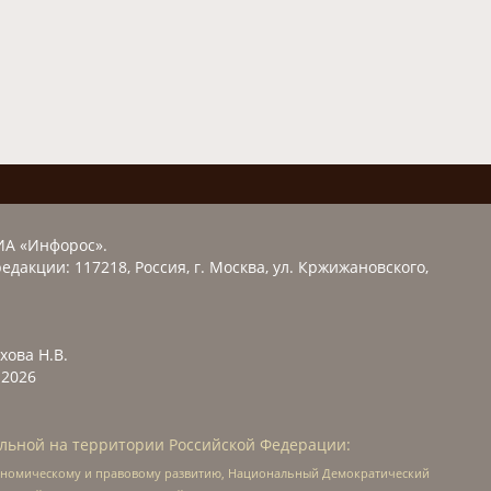
ИА «Инфорос».
едакции: 117218, Россия, г. Москва, ул. Кржижановского,
хова Н.В.
2026
льной на территории Российской Федерации:
кономическому и правовому развитию, Национальный Демократический