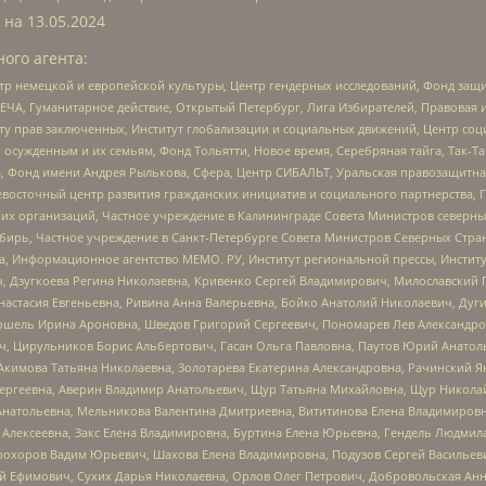
 на
13.05.2024
ого агента:
р немецкой и европейской культуры, Центр гендерных исследований, Фонд защи
ЧА, Гуманитарное действие, Открытый Петербург, Лига Избирателей, Правовая 
иту прав заключенных, Институт глобализации и социальных движений, Центр 
ужденным и их семьям, Фонд Тольятти, Новое время, Серебряная тайга, Так-Так-
, Фонд имени Андрея Рылькова, Сфера, Центр СИБАЛЬТ, Уральская правозащитна
невосточный центр развития гражданских инициатив и социального партнерства, 
 организаций, Частное учреждение в Калининграде Совета Министров северных 
бирь, Частное учреждение в Санкт-Петербурге Совета Министров Северных Стра
а, Информационное агентство МЕМО. РУ, Институт региональной прессы, Инсти
ч, Дзугкоева Регина Николаевна, Кривенко Сергей Владимирович, Милославски
настасия Евгеньевна, Ривина Анна Валерьевна, Бойко Анатолий Николаевич, Дуг
ошель Ирина Ароновна, Шведов Григорий Сергеевич, Пономарев Лев Александро
ч, Цирульников Борис Альбертович, Гасан Ольга Павловна, Паутов Юрий Анато
Акимова Татьяна Николаевна, Золотарева Екатерина Александровна, Рачинский Я
Сергеевна, Аверин Владимир Анатольевич, Щур Татьяна Михайловна, Щур Никола
Анатольевна, Мельникова Валентина Дмитриевна, Вититинова Елена Владимировн
 Алексеевна, Закс Елена Владимировна, Буртина Елена Юрьевна, Гендель Людмил
рохоров Вадим Юрьевич, Шахова Елена Владимировна, Подузов Сергей Васильеви
й Ефимович, Сухих Дарья Николаевна, Орлов Олег Петрович, Добровольская Анн