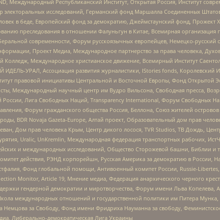
 Международный Республиканский Институт, Открытая Россия, Институт совре
р электоральных исследований, Германский фонд Маршалла Соединенных Штатов
еловек в беде, Европейский фонд за демократию, Джеймстаунский фонд, Прожект
дованию преследования в отношении Фалуньгун в Китае, Всемирная организация 
беральной современности, Форум русскоязычных европейцев, Немецко-русский о
формации, Проект Медиа, Международное партнерство за права человека, Духов
 Колледж, Международное христианское движение, Всемирный Институт Саентол
 ИДЕЛЬ-УРАЛ, Ассоциация развития журналистики, IStories fonds, Королевск
r, Институт правовой инициативы Центральной и Восточной Европы, Фонд Открытой Э
ты, Международный научный центр им Вудро Вильсона, Свободная пресса, Возро
России, Лига Свободных Наций, Transparеncy International, Форум Свободных Н
правления, Форум гражданского общества Россия, Беллона, Союз жителей острово
роды, BDR Novaja Gazeta-Europe, Алтай проект, Образовательный дом прав челов
еван, Дом прав человека Крым, Центр дикого лосося, TVR Studios, ТВ Дождь, Це
урятия, Uralic, UnKremlin, Международная федерация транспортных рабочих, Ист
ейских и международных исследований, Общество Сторожевой башни, Библии и тр
омитет действия, РЭНД корпорейшн, Русская Америка за демократию в России, Н
фалия, Фонд глобальной помощи, Антивоенный комитет России, Russie-Libertes, L
lection Monitor, Article 19, Мнение медиа, Федерация анархического черного кр
и гендерной демократии и миротворчества, Форум имени Льва Копелева, American C
г, Школа международных отношений и государственной политики им Питера Мунка
 Немцова за Свободу, Фонд имени Фридриха Науманна за свободу, Феминистско
медиа, Либерально-демократическая Лига Украины