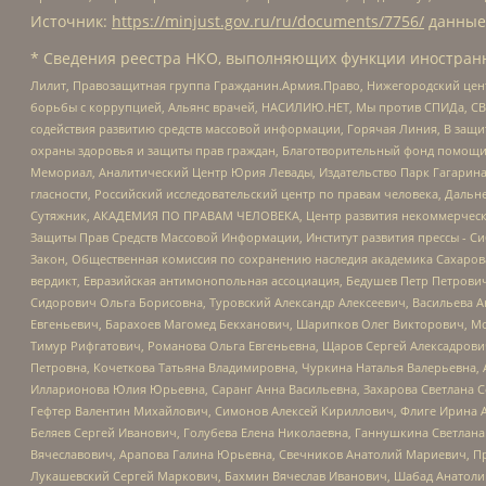
Источник:
https://minjust.gov.ru/ru/documents/7756/
данные
* Сведения реестра НКО, выполняющих функции иностранн
Лилит, Правозащитная группа Гражданин.Армия.Право, Нижегородский цент
борьбы с коррупцией, Альянс врачей, НАСИЛИЮ.НЕТ, Мы против СПИДа, СВЕ
содействия развитию средств массовой информации, Горячая Линия, В защ
охраны здоровья и защиты прав граждан, Благотворительный фонд помощи ос
Мемориал, Аналитический Центр Юрия Левады, Издательство Парк Гагарина
гласности, Российский исследовательский центр по правам человека, Даль
Сутяжник, АКАДЕМИЯ ПО ПРАВАМ ЧЕЛОВЕКА, Центр развития некоммерческих
Защиты Прав Средств Массовой Информации, Институт развития прессы - Си
Закон, Общественная комиссия по сохранению наследия академика Сахаров
вердикт, Евразийская антимонопольная ассоциация, Бедушев Петр Петрови
Сидорович Ольга Борисовна, Туровский Александр Алексеевич, Васильева А
Евгеньевич, Барахоев Магомед Бекханович, Шарипков Олег Викторович, М
Тимур Рифгатович, Романова Ольга Евгеньевна, Щаров Сергей Алексадрови
Петровна, Кочеткова Татьяна Владимировна, Чуркина Наталья Валерьевна, 
Илларионова Юлия Юрьевна, Саранг Анна Васильевна, Захарова Светлана 
Гефтер Валентин Михайлович, Симонов Алексей Кириллович, Флиге Ирина 
Беляев Сергей Иванович, Голубева Елена Николаевна, Ганнушкина Светлана
Вячеславович, Арапова Галина Юрьевна, Свечников Анатолий Мариевич, П
Лукашевский Сергей Маркович, Бахмин Вячеслав Иванович, Шабад Анатоли