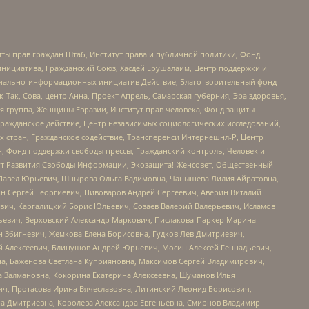
ты прав граждан Штаб, Институт права и публичной политики, Фонд
инициатива, Гражданский Союз, Хасдей Ерушалаим, Центр поддержки и
социально-информационных инициатив Действие, Благотворительный фонд
Так, Сова, центр Анна, Проект Апрель, Самарская губерния, Эра здоровья,
я группа, Женщины Евразии, Институт прав человека, Фонд защиты
Гражданское действие, Центр независимых социологических исследований,
стран, Гражданское содействие, Трансперенси Интернешнл-Р, Центр
н, Фонд поддержки свободы прессы, Гражданский контроль, Человек и
тут Развития Свободы Информации, Экозащита!-Женсовет, Общественный
й Павел Юрьевич, Шнырова Ольга Вадимовна, Чанышева Лилия Айратовна,
ин Сергей Георгиевич, Пивоваров Андрей Сергеевич, Аверин Виталий
вич, Каргалицкий Борис Юльевич, Созаев Валерий Валерьевич, Исламов
льевич, Верховский Александр Маркович, Пислакова-Паркер Марина
н Збигневич, Жемкова Елена Борисовна, Гудков Лев Дмитриевич,
й Алексеевич, Блинушов Андрей Юрьевич, Мосин Алексей Геннадьевич,
а, Баженова Светлана Куприяновна, Максимов Сергей Владимирович,
а Залмановна, Кокорина Екатерина Алексеевна, Шуманов Илья
ч, Протасова Ирина Вячеславовна, Литинский Леонид Борисович,
а Дмитриевна, Королева Александра Евгеньевна, Смирнов Владимир