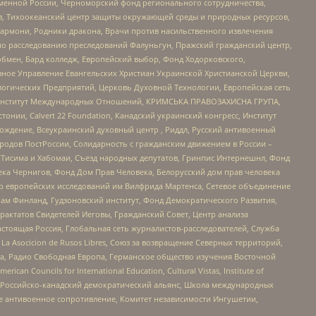
менной России, Черноморский фонд регионального сотрудничества,
, Тихоокеанский центр защиты окружающей среды и природных ресурсов,
 Хармони, Родники дракона, Врачи против насильственного извлечения
по расследованию преследований Фалуньгун, Пражский гражданский центр,
бмен, Бард колледж, Европейский выбор, Фонд Ходорковского,
ное Управление Евангельских Христиан Украинской Христианской Церкви,
огических Предприятий, Церковь Духовной Технологии, Европейская сеть
ий Институт Международных Отношений, КРИМСЬКА ПРАВОЗАХИСНА ГРУПА,
стонии, Calvert 22 Foundation, Канадский украинский конгресс, Институт
ждение, Всеукраинский духовный центр , Риддл, Русский антивоенный
ародов ПостРоссии, Солидарность с гражданским движением в России –
в Тисима и Хабомаи, Съезд народных депутатов, Гринпис Интернешнл, Фонд
ека Чернигов, Фонд Дом Прав Человека, Белорусский дом прав человека
нтр европейских исследований им Вилфрида Мартенса, Сетевое объединение
Чам Финланд, Гудзоновский институт, Фонд Демократического Развития,
актатов Свидетелей Иеговы, Гражданский Совет, Центр анализа
астоящая Россия, Глобальная сеть журналистов-расследователей, Служба
a Asocicion de Rusos Libres, Союз за возвращение Северных территорий,
еста, Радио Свободная Европа, Германское общество изучения Восточной
ouncils for International Education, Cultural Vistas, Institute of
, Российско-канадский демократический альянс, Школа международных
е антивоенное сопротивление, Комитет независимости Ингушетии,