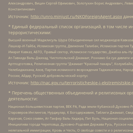
Александрович, Вицин Сергей Ефимович, Золотухин Борис Андреевич, Леви
Константинович
Источник:
http://unro.minjust.ru/NKOForeignAgent.aspx
данн
* Единый федеральный список организаций, в том числе и
террористическими:
Высший военный Маджлисуль Шура Объединенных сил моджахедов Кавказа, Ко
Лашкар-И-Тайба, Исламская группа, Движение Талибан, Исламская партия Т
Имарат Кавказ, АБТО, Правый сектор, Исламское государство, Джабха аль-
Ат-Тавхида Валь-Джихад, Чистопольский Джамаат, Рохнамо ба суи давлати и
Артподготовка, Религиозная группа “Джамаат “Красный пахарь”, Колумбайн
Челебиджихана, Азов, Партия исламского возрождения Таджикистана, Народ
России, Айдар, Русский добровольческий корпус
Источник:
http://nac.gov.ru/terroristicheskie-i-ekstremistskie-
* Перечень общественных объединений и религиозных орг
деятельности:
Национал-большевистская партия, ВЕК РА, Рада земли Кубанской Духовно
Староверов-Инглингов, Нурджулар, К Богодержавию, Таблиги Джамаат, Сви
Карачая, Союз славян, Ат-Такфир Валь-Хиджра, Пит Буль, Национал-социал
Инициатива города Череповца, Духовно-Родовая Держава Русь, Русское н
нелегальной иммиграции, Кровь и Честь, О свободе совести и о религиоз