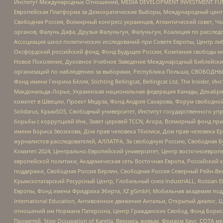
Институт Международных Отношений, MEDIA DEVELOPMENT INVESTMENT FUND,
Европейская Платформа за Демократические Выборы, Международный цент
Свободная Россия, Всемирный конгресс украинцев, Атлантический совет, Ч
органов, Фалунь Дафа, Друзья Фалуньгун, Фалуньгун, Коалиция по рассле
Ассоциация школ политических исследований при Совете Европы, Центр ли
Оксфордский российский фонд, Фонд Будущее России, Компания свободы ин
Новое Поколение, Духовное Учебное Заведение Международный Библейский
организаций по наблюдению за выборами, Республика Польша, СВОБОДНЫЙ
Фонд имени Генриха Бёлля, Stichting Bellingcat, Bellingcat Ltd, The Inside
Макдональда-Лорье, Украинская национальная федерация Канады, Декабрис
комитет в Швеции, Проект Медуза, Фонд Андрея Сахарова, Форум свободной 
Solidarus, КрымSOS, Свободный университет, Институт государственного у
борьбы с коррупцией Инк, Завет церквей TCCN, Агора, Всемирный фонд при
имени Бориса Звозскова, Дом прав человека Тбилиси, Дом прав человека Ер
журналистов расследователей, АЛЛАТРА, За свободную Россию, Свободная Б
Комитет-2024, Центрально-Европейский университет, Центр восточноевроп
европейской политики, Академическая сеть Восточная Европа, Российский к
поддержки, Свободная Россия Берлин, Свободная Россия Северный Рейн-Вест
Крымскотатарский Ресурсный Центр, Глобальный союз IndustriALL, Russian E
Европы, Фонд имени Фридриха Эберта, XZ gGmbH, Мобильная академия поддержк
International Education, Антивоенное движение Антальи, Открытый диало
отношений им Нормана Патерсона, Центр Гражданских Свобод, Фонд Бориса
Прометей, Stop Occupation of Karelia, Вернись живым, Фридом Хаус, СОТА 