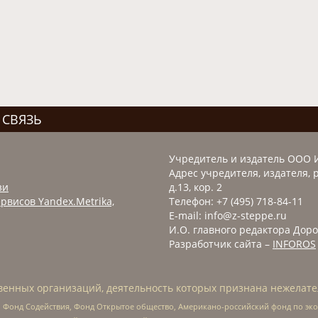
 СВЯЗЬ
Учредитель и издатель ООО 
Адрес учредителя, издателя, р
зи
д.13, кор. 2
рвисов Yandex.Metrika,
Телефон: +7 (495) 718-84-11
E-mail: info@z-steppe.ru
И.О. главного редактора Доро
Разработчик сайта –
INFOROS
енных организаций, деятельность которых признана нежелате
 Фонд Содействия, Фонд Открытое общество, Американо-российский фонд по э