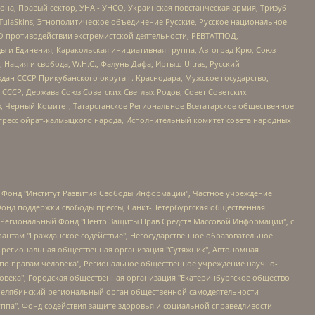
а, Правый сектор, УНА - УНСО, Украинская повстанческая армия, Тризуб
 TulaSkins, Этнополитическое объединение Русские, Русское национальное
О противодействии экстремистской деятельности, РЕВТАТПОД,
ы и Единения, Каракольская инициативная группа, Автоград Крю, Союз
 Нация и свобода, W.H.С., Фалунь Дафа, Иртыш Ultras, Русский
ан СССР Прикубанского округа г. Краснодара, Мужское государство,
СССР, Держава Союз Советских Светлых Родов, Совет Советских
в, Черный Комитет, Татарстанское Региональное Всетатарское общественное
гресс ойрат-калмыцкого народа, Исполнительный комитет совета народных
евосточное общественное движение "Маяк", Санкт-Петербургская ЛГБТ-инициативная группа "Выход", Инициативная группа ЛГБТ+ "Реверс", Алексеев Андрей Викторович, Бекбулатова Таисия Львовна, Беляев Иван Михайлович, Владыкина Елена Сергеевна, Гельман Марат Александрович, Никульшина Вероника Юрьевна, Толоконникова Надежда Андреевна, Шендерович Виктор Анатольевич, Общество с ограниченной ответственностью "Данное сообщение", Общество с ограниченной ответственностью Издательский дом "Новая глава", Айнбиндер Александра Александровна, Московский комьюнити-центр для ЛГБТ+инициатив, Благотворительный фонд развития филантропии, Deutsche Welle (Германия, Kurt-Schumacher-Strasse 3, 53113 Bonn), Борзунова Мария Михайловна, Воробьев Виктор Викторович, Голубева Анна Львовна, Константинова Алла Михайловна, Малкова Ирина Владимировна, Мурадов Мурад Абдулгалимович, Осетинская Елизавета Николаевна, Понасенков Евгений Николаевич, Ганапольский Матвей Юрьевич, Киселев Евгений Алексеевич, Борухович Ирина Григорьевна, Дремин Иван Тимофеевич, Дубровский Дмитрий Викторович, Красноярская региональная общественная организация поддержки и развития альтернативных образовательных технологий и межкультурных коммуникаций "ИНТЕРРА", Маяковская Екатерина Алексеевна, Фейгин Марк Захарович, Филимонов Андрей Викторович, Дзугкоева Регина Николаевна, Доброхотов Роман Александрович, Дудь Юрий Александрович, Елкин Сергей Владимирович, Кругликов Кирилл Игоревич, Сабунаева Мария Леонидовна, Семенов Алексей Владимирович, Шаинян Карен Багратович, Шульман Екатерина Михайловна, Асафьев Артур Валерьевич, Вахштайн Виктор Семенович, Венедиктов Алексей Алексеевич, Лушникова Екатерина Евгеньевна, Волков Леонид Михайлович, Невзоров Александр Глебович, Пархоменко Сергей Борисович, Сироткин Ярослав Николаевич, Кара-Мурза Владимир Владимирович, Баранова Наталья Владимировна, Гозман Леонид Яковлевич, Кагарлицкий Борис Юльевич, Климарев Михаил Валерьевич, Милов Владимир Станиславович, Автономная некоммерческая организация Краснодарский центр современного искусства "Типография", Моргенштерн Алишер Тагирович, Соболь Любовь Эдуардовна, Общество с ограниченной ответственностью "ЛИЗА НОРМ", Каспаров Гарри Кимович, Ходорковский Михаил Борисович, Общество с ограниченной ответственностью "Апрельские тезисы", Данилович Ирина Брониславовна, Кашин Олег Владимирович, Петров Николай Владимирович, Пивоваров Алексей Владимирович, Соколов Михаил Владимирович, Цветкова Юлия Владимировна, Чичваркин Евгений Александрович, Комитет против пыток/Команда против пыток, Общество с ограниченной ответственностью "Первый научный", Общество с ограниченной ответственностью "Вертолет и ко", Белоцерковская Вероника Борисовна, Кац Максим Евгеньевич, Лазарева Татьяна Юрьевна, Шаведдинов Руслан Табризович, Яшин Илья Валерьевич, Общество с ограниченной ответственностью "Иноагент ААВ", Алешковский Дмитрий Петрович, Альбац Евгения Марковна, Быков Дмитрий Львович, Галямина Юлия Евгеньевна, Лойко Сергей Леонидович, Мартынов Кирилл Константинович, Медведев Сергей Александрович, Крашенинников Федор Геннадиевич, Гордеева Катерина Вл