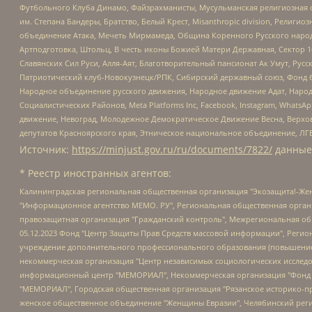
Футбольного Клуба Динамо, Файзрахманисты, Мусульманская религиозная о
им. Степана Бандеры, Братство, Белый Крест, Misanthropic division, Рели
объединение Атака, Мечеть Мирмамеда, Община Коренного Русского народа
Артподготовка, Штольц, В честь иконы Божией Матери Державная, Сектор 1
Славянских Сил Руси, Алля-Аят, Благотворительный пансионат Ак Умут, Русск
Патриотический клуб-Новокузнецк/РПК, Сибирский державный союз, Фонд б
Народное объединение русского движения, Народное движение Адат, Народ
Социалистических Районов, Meta Platforms Inc, Facebook, Instagram, Wha
движение, Невоград, Молодежное Демократическое Движение Весна, Верхов
депутатов Красноярского края, Этническое национальное объединение, ЛГ
Источник:
https://minjust.gov.ru/ru/documents/7822/
данные
* Реестр иностранных агентов:
Калининградская региональная общественная организация "Экозащита!-Женсовет", Фонд содействия защите прав и свобод граждан "Общественный вердикт", Фонд "Институт Развития Свободы Информации", Частное учреждение "Информационное агентство МЕМО. РУ", Региональная общественная организация "Общественная комиссия по сохранению наследия академика Сахарова", Фонд поддержки свободы прессы, Санкт-Петербургская общественная правозащитная организация "Гражданский контроль", Межрегиональная общественная организация "Информационно-просветительский центр "Мемориал", Региональный Фонд "Центр Защиты Прав Средств Массовой Информации", с 05.12.2023 Фонд "Центр Защиты Прав Средств массовой информации", Региональная общественная благотворительная организация помощи беженцам и мигрантам "Гражданское содействие", Негосударственное образовательное учреждение дополнительного профессионального образования (повышение квалификации) специалистов "АКАДЕМИЯ ПО ПРАВАМ ЧЕЛОВЕКА", Свердловская региональная общественная организация "Сутяжник", Автономная некоммерческая организация "Центр независимых социологических исследований", Союз общественных объединений "Российский исследовательский центр по правам человека", Региональное общественное учреждение научно-информационный центр "МЕМОРИАЛ", Некоммерческая организация "Фонд защиты гласности", Автономная некоммерческая организация "Институт прав человека", Городская общественная организация "Екатеринбургское общество "МЕМОРИАЛ", Городская общественная организация "Рязанское историко-просветительское и правозащитное общество "Мемориал" (Рязанский Мемориал), Челябинский региональный орган общественной самодеятельности – женское общественное объединение "Женщины Евразии", Челябинский региональный орган общественной самодеятельности "Уральская правозащитная группа", Фонд содействия защите здоровья и социальной справедливости имени Андрея Рылькова, Автономная Некоммерческая Организация "Аналитический Центр Юрия Левады", Автономная некоммерческая организация социальной поддержки населения "Проект Апрель", Региональная общественная организация помощи женщинам и детям, находящимся в кризисной ситуации "Информационно-методический центр "Анна", Фонд содействия развитию массовых коммуникаций и правовому просвещению "Так-так-Так", Фонд содействия устойчивому развитию "Серебряная тайга", Свердловский региональный общественный фонд социальных проектов "Новое время", "Idel.Реалии", Кавказ.Реалии, Крым.Реалии, Телеканал Настоящее Время, Татаро-башкирская служба Радио Свобода (Azatliq Radiosi), Радио Свободная Европа/Радио Свобода (PCE/PC), "Сибирь.Реалии", "Фактограф", Благотворительный фонд помощи осужденным и их семьям, Автономная некоммерческая организация "Институт глобализации и социальных движений", Фонд "В защиту прав заключенных", Частное учреждение "Центр поддержки и содействия развитию средств массовой информации", Пензенский региональный общественный благотворительный фонд "Гражданский союз", "Север.Реалии", Некоммерческая организация Фонд "Правовая инициатива", Общество с ограниченной ответственностью "Радио Свободная Европа/Радио Свобода", Чешское информационное агентство "MEDIUM-ORIENT", Красноярская региональная общественная организация "Мы против СПИДа", Камалягин Денис Николаевич, Маркелов Сергей Евгеньевич, Пономарев Лев Александрович, Савицкая Людмила Алексеевна, Автоно