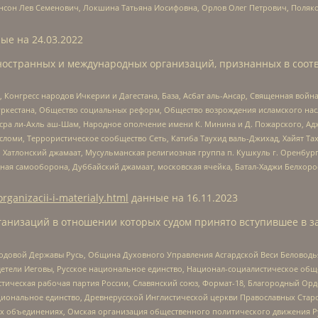
нсон Лев Семенович, Локшина Татьяна Иосифовна, Орлов Олег Петрович, Поляк
ые на
24.03.2022
ностранных и международных организаций, признанных в соотв
нгресс народов Ичкерии и Дагестана, База, Асбат аль-Ансар, Священная война,
уркестана, Общество социальных реформ, Общество возрождения исламского насл
Нусра ли-Ахль аш-Шам, Народное ополчение имени К. Минина и Д. Пожарского, Ад
сломи, Террористическое сообщество Сеть, Катиба Таухид валь-Джихад, Хайят Тах
, Хатлонский джамаат, Мусульманская религиозная группа п. Кушкуль г. Оренбу
ная самооборона, Дуббайский джамаат, московская ячейка, Батал-Хаджи Белхор
organizacii-i-materialy.html
данные на
16.11.2023
анизаций в отношении которых судом принято вступившее в з
 Родовой Державы Русь, Община Духовного Управления Асгардской Веси Беловод
детели Иеговы, Русское национальное единство, Национал-социалистическое об
истическая рабочая партия России, Славянский союз, Формат-18, Благородный Ор
ациональное единство, Древнерусской Инглистической церкви Православных Ста
ных объединениях, Омская организация общественного политического движения Р