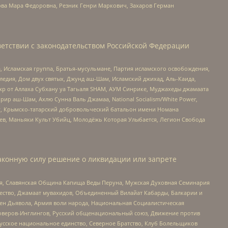
ова Мара Федоровна, Резник Генри Маркович, Захаров Герман
етствии с законодательством Российской Федерации
 Исламская группа, Братья-мусульмане, Партия исламского освобождения,
едия, Дом двух святых, Джунд аш-Шам, Исламский джихад, Аль-Каида,
жр от Аллаха Субхану уа Тагьаля SHAM, АУМ Синрике, Муджахеды джамаата
рир аш-Шам, Ахлю Сунна Валь Джамаа, National Socialism/White Power,
рг, Крымско-татарский добровольческий батальон имени Номана
оев, Маньяки Культ Убийц, Молодёжь Которая Улыбается, Легион Свобода
аконную силу решение о ликвидации или запрете
ья, Славянская Община Капища Веды Перуна, Мужская Духовная Семинария
щество, Джамаат мувахидов, Объединенный Вилайат Кабарды, Балкарии и
ден Дьявола, Армия воли народа, Национальная Социалистическая
роверов-Инглингов, Русский общенациональный союз, Движение против
усское национальное единство, Северное Братство, Клуб Болельщиков