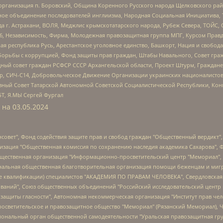
рганизация п. Боровский, Община Коренного Русского народа Щелковского район
гиозное объединение последователей инглиизма, Народная Социальная Инициатива,
 г. Астрахани, ВОЛЯ, Меджлис крымскотатарского народа, Рубеж Севера, ТОЙС, 
6, Независимость, Фирма, Молодежная правозащитная группа МПГ, Курсом Правд
ая республика Русь, Арестантское уголовное единство, Башкорт, Нация и свобода,
орьбы с коррупцией, Фонд защиты прав граждан, Штабы Навального, Совет гражд
ный совет граждан РСФСР СССР Архангельской области, Проект Штурм, Граждане 
tsApp, СИЧ-С14, Добровольческое Движение Организации украинских националисто
ный Совет Татарской Автономной Советской Социалистической Республики, Кон
БТ, Я.МЫ Сергей Фургал
 на
03.05.2024
мная некоммерческая организация "Центр по работе с проблемой насилия "НАСИЛИЮ.НЕТ", Межрегиональный профессиональный союз работников здравоохранения "Альянс врачей", Юридическое лицо, зарегистрированное в Латвийской Республике, SIA "Medusa Project" (регистрационный номер 40103797863, дата регистрации 10.06.2014), Некоммерческая организация "Фонд по борьбе с коррупцией", Автономная некоммерческая организация "Институт права и публичной политики", Баданин Роман Сергеевич, Гликин Максим Александрович, Железнова Мария Михайловна, Лукьянова Юлия Сергеевна, Маетная Елизавета Витальевна, Маняхин Петр Борисович, Чуракова Ольга Владимировна, Ярош Юлия Петровна, Юридическое лицо "The Insider SIA", зарегистрированное в Риге, Латвийская Республика (дата регистрации 26.06.2015), являющееся администратором доменного имени интернет-издания "The Insider SIA", https://theins.ru, Постернак Алексей Евгеньевич, Рубин Михаил Аркадьевич, Анин Роман Александрович, Юридическое лицо Istories fonds, зарегистрированное в Латвийской Республике (регистрационный номер 50008295751, дата регистрации 24.02.2020), Великовский Дмитрий Александрович, Долинина Ирина Николаевна, Мароховская Алеся Алексеевна, Шлейнов Роман Юрьевич, Шмагун Олеся Валентиновна, Общество с ограниченной ответственностью "Альтаир 2021", Общество с ограниченной ответственностью "Вега 2021", Общество с ограниченной ответственностью "Главный редактор 2021", Общество с ограниченной ответственностью "Ромашки монолит", Важенков Артем Валерьевич, Ивановская областная общественная организация "Центр гендерных исследований", Гурман Юрий Альбертович, Медиапроект "ОВД-Инфо", Егоров Владимир Владимирович, Жилинский Владимир Александрович, Общество с ограниченной ответственностью "ЗП", Иванова София Юрьевна, Карезина Инна Павловна, Кильтау Екатерина Викторовна, Петров Алексей Викторович, Пискунов Сергей Евгеньевич, Смирнов Сергей Сергеевич, Тихонов Михаил Сергеевич, Общество с ограниченной ответственностью "ЖУРНАЛИСТ-ИНОСТРАННЫЙ АГЕНТ", Арапова Галина Юрьевна, Вольтская Татьяна Анатольевна, Американская компания "Mason G.E.S. Anonymous Foundation" (США), являющаяся владельцем интернет-издания https://mnews.world/, Компания "Stichting Bellingcat", зарегистрированная в Нидерландах (дата регистрации 11.07.2018), Захаров Андрей Вячеславович, Клепиковская Екатерина Дмитриевна, Общество с ограниченной ответственностью "МЕМО", Перл Роман Александрович, Симонов Евгений Алексеевич, Соловьева Елена Анатольевна, Сотников Даниил Владимирович, Сурначева Елизавета Дмитриевна, Автономная некоммерческая организация по защите прав человека и информированию населения "Якутия – Наше Мнение", Общество с ограниченной ответственностью "Москоу диджитал медиа", с 26.01.2023 Общество с ограниченной ответственностью "Чайка Белые сады", Ветошкина Валерия Валерьевна, Заговора Максим Александрович, Межрегиональное общественное движение "Российская ЛГБТ - сеть", Оленичев Максим Владимирович, Павлов Иван Юрьевич, Скворцова Елена Сергеевна, Общество с ограниченной ответственностью "Как бы инагент", Кочетков Игорь Викторович, Общество с ограниченной ответственностью "Честные выборы", Еланчик Олег Александрович, Общество с ограниченной ответственностью "Нобелевский призыв", Гималова Регина Эмилевна, Григорьев Андрей Валерьевич, Григорьева Алина Александровна, Ассоциация по содействию защите прав призывников, альтернативнослужащих и военнослужащих "Правозащитная группа "Гражданин.Армия.Право", Хисамова Регина Фаритовна, Автономная некоммерческая организация по реализации социально-правовых программ "Лилит", Дальн