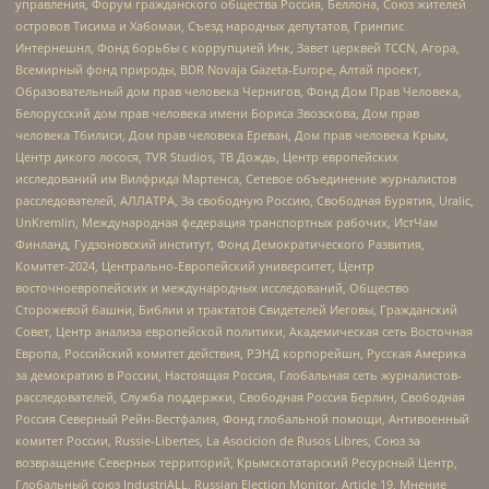
управления, Форум гражданского общества Россия, Беллона, Союз жителей
островов Тисима и Хабомаи, Съезд народных депутатов, Гринпис
Интернешнл, Фонд борьбы с коррупцией Инк, Завет церквей TCCN, Агора,
Всемирный фонд природы, BDR Novaja Gazeta-Europe, Алтай проект,
Образовательный дом прав человека Чернигов, Фонд Дом Прав Человека,
Белорусский дом прав человека имени Бориса Звозскова, Дом прав
человека Тбилиси, Дом прав человека Ереван, Дом прав человека Крым,
Центр дикого лосося, TVR Studios, ТВ Дождь, Центр европейских
исследований им Вилфрида Мартенса, Сетевое объединение журналистов
расследователей, АЛЛАТРА, За свободную Россию, Свободная Бурятия, Uralic,
UnKremlin, Международная федерация транспортных рабочих, ИстЧам
Финланд, Гудзоновский институт, Фонд Демократического Развития,
Комитет-2024, Центрально-Европейский университет, Центр
восточноевропейских и международных исследований, Общество
Сторожевой башни, Библии и трактатов Свидетелей Иеговы, Гражданский
Совет, Центр анализа европейской политики, Академическая сеть Восточная
Европа, Российский комитет действия, РЭНД корпорейшн, Русская Америка
за демократию в России, Настоящая Россия, Глобальная сеть журналистов-
расследователей, Служба поддержки, Свободная Россия Берлин, Свободная
Россия Северный Рейн-Вестфалия, Фонд глобальной помощи, Антивоенный
комитет России, Russie-Libertes, La Asocicion de Rusos Libres, Союз за
возвращение Северных территорий, Крымскотатарский Ресурсный Центр,
Глобальный союз IndustriALL, Russian Election Monitor, Article 19, Мнение