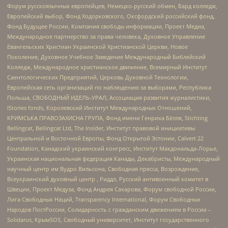
Форум русскоязычных европейцев, Немецко-русский обмен, Бард колледж,
Европейский выбор, Фонд Ходорковского, Оксфордский российский фонд,
Фонд Будущее России, Компания свободы информации, Проект Медиа,
Международное партнерство за права человека, Духовное Управление
Евангельских Христиан Украинской Христианской Церкви, Новое
Поколение, Духовное Учебное Заведение Международный Библейский
Колледж, Международное христианское движение, Всемирный Институт
Саентологических Предприятий, Церковь Духовной Технологии,
Европейская сеть организаций по наблюдению за выборами, Республика
Польша, СВОБОДНЫЙ ИДЕЛЬ-УРАЛ, Ассоциация развития журналистики,
IStories fonds, Королевский Институт Международных Отношений,
КРИМСЬКА ПРАВОЗАХИСНА ГРУПА, Фонд имени Генриха Бёлля, Stichting
Bellingcat, Bellingcat Ltd, The Insider, Институт правовой инициативы
Центральной и Восточной Европы, Фонд Открытой Эстонии, Calvert 22
Foundation, Канадский украинский конгресс, Институт Макдональда-Лорье,
Украинская национальная федерация Канады, Декабристы, Международный
научный центр им Вудро Вильсона, Свободная пресса, Возрождение,
Всеукраинский духовный центр , Риддл, Русский антивоенный комитет в
Швеции, Проект Медуза, Фонд Андрея Сахарова, Форум свободной России,
Лига Свободных Наций, Transparеncy International, Форум Свободных
Народов ПостРоссии, Солидарность с гражданским движением в России –
Solidarus, КрымSOS, Свободный университет, Институт государственного