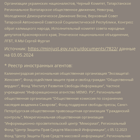
Организации украинских националистов, Черный Комитет, Татарстанское
Региональное Всетатарское общественное движение, Невоград,
Молодежное Демократическое Движение Весна, Верховный Совет
Татарской Автономной Советской Социалистической Республики, Конгресс
ойрат-калмыцкого народа, Исполнительный комитет совета народных
депутатов Красноярского края, Этническое национальное объединение,
ЛГБТ, Я.МЫ Сергей Фургал
Источник:
https://minjust.gov.ru/ru/documents/7822/
данные
на
03.05.2024
* Реестр иностранных агентов:
Калининградская региональная общественная организация "Экозащита!-Женсовет", Фонд содействия защите прав и свобод граждан "Общественный вердикт", Фонд "Институт Развития Свободы Информации", Частное учреждение "Информационное агентство МЕМО. РУ", Региональная общественная организация "Общественная комиссия по сохранению наследия академика Сахарова", Фонд поддержки свободы прессы, Санкт-Петербургская общественная правозащитная организация "Гражданский контроль", Межрегиональная общественная организация "Информационно-просветительский центр "Мемориал", Региональный Фонд "Центр Защиты Прав Средств Массовой Информации", с 05.12.2023 Фонд "Центр Защиты Прав Средств массовой информации", Региональная общественная благотворительная организация помощи беженцам и мигрантам "Гражданское содействие", Негосударственное образовательное учреждение дополнительного профессионального образования (повышение квалификации) специалистов "АКАДЕМИЯ ПО ПРАВАМ ЧЕЛОВЕКА", Свердловская региональная общественная организация "Сутяжник", Автономная некоммерческая организация "Центр независимых социологических исследований", Союз общественных объединений "Российский исследовательский центр по правам человека", Региональное общественное учреждение научно-информационный центр "МЕМОРИАЛ", Некоммерческая организация "Фонд защиты гласности", Автономная некоммерческая организация "Институт прав человека", Городская общественная организация "Екатеринбургское общество "МЕМОРИАЛ", Городская общественная организация "Рязанское историко-просветительское и правозащитное общество "Мемориал" (Рязанский Мемориал), Челябинский региональный орган общественной самодеятельности – женское общественное объединение "Женщины Евразии", Челябинский региональный орган общественной самодеятельности "Уральская правозащитная группа", Фонд содействия защите здоровья и социальной справедливости имени Андрея Рылькова, Автономная Некоммерческая Организация "Аналитический Центр Юрия Левады", Автономная некоммерческая организация социальной поддержки населения "Проект Апрель", Региональная общественная организация помощи женщинам и детям, находящимся в кризисной ситуации "Информационно-методический центр "Анна", Фонд содействия развитию массовых коммуникаций и правовому просвещению "Так-так-Так", Фонд содействия устойчивому развитию "Серебряная тайга", Свердловский региональный общественный фонд социальных проектов "Новое время", "Idel.Реалии", Кавказ.Реалии, Крым.Реалии, Телеканал Настоящее Время, Татаро-башкирская служба Радио Свобода (Azatliq Radiosi), Радио Свободная Европа/Радио Свобода (PCE/PC), "Сибирь.Реалии", "Фактограф", Благотворительный фонд помощи осужденным и их семьям, Автономная некоммерческая организация "Институт глобализации и социальных движений", Фонд "В защиту прав заключенных", Частное учреждение "Центр поддержки и содействия развитию средств массовой информации", Пензенский региональный общественный благотворительный фонд "Гражданский союз", "Север.Реалии", Некоммерческая организация Фонд "Правовая инициатива", Общество с ограниченной ответственностью "Радио Свободная Европа/Радио Свобода", Чешское информационное агентство "MEDIUM-ORIENT", Красноярская региональная общественная организация "Мы против СПИДа", Камалягин Денис Николаевич, Маркелов Сергей Евгеньевич, Пономарев Лев Александрович, Савицкая Людмила Алексеевна, Автономная некоммерческая организация "Центр по работе с проблемой насилия "НАСИЛИЮ.НЕТ", Межрегиональный профессиональный союз работников здравоохранения "Альянс врачей", Юридическое лицо, зарегистрированное в Латвийской Республике, SIA "Medusa Project" (регистрационный номер 40103797863, дата регистрации 10.06.2014), Некоммерческая организация "Фонд по борьбе с коррупцией", Автономная некоммерческая организация "Институт права и публичной политики", Баданин Роман Сергеевич, Гликин Максим Александрович, Железнова Мария Михайловна, Лукьянова Юлия Сергеевна, Маетная Елизавета Витальевна, Маняхин Петр Борисович, Чуракова Ольга Владимировна, Ярош Юлия Петровна, Юридическое лицо "The Insider SIA", зарегистрированное в Риге, Латвийская Республика (дата регистрации 26.06.2015), являющееся администратором доменного имени интернет-издания "The Insider SIA", https://theins.ru, Постернак Алексей Евгеньевич, Рубин Михаил Аркадьевич, Анин Роман Александрович, Юридическое лицо Istories fonds, зарегистрированное в Латвийской Республике (регистрационный номер 50008295751, дата регистрации 24.02.2020), Великовский Дмитрий Александрович, Долинина Ирина Николаевна, Мароховская Алеся Алексеевна, Шлейнов Роман Юрьевич, Шмагун Олеся Валентиновна, Общество с ограниченной ответственностью "Альтаир 2021", Общество с ограниченной ответственностью "Вега 2021", Общество с ограниченной ответственностью "Главный редактор 2021", Общество с ограниченной ответственностью "Ромашки монолит", Важенков Артем Валерьевич, Ивановская областная общественная организация "Центр гендерных исследований", Гурман Юрий Альбертович, Медиапроект "ОВД-Инфо", Егоров Владимир Владимирович, Жилинский Владимир Александрович, Общество с ограниченной ответственностью "ЗП", Иванова София Юрьевна, Карезина Инна Павловна, Кильтау Екатерина Викторовна, Петров Алексей Викторович, Пискунов Сергей Евгеньевич, Смирнов Сергей Сергеевич, Тихонов Михаил Сергеевич, Общество с ограниченной ответственностью "ЖУРНАЛИСТ-ИНОСТРАННЫЙ АГЕНТ", Арапова Галина Юрьевна, Вольтская Татьяна Анатольевна, Американская компания "Mason G.E.S. Anonymous Foundation" (США), являющаяся владельцем интернет-издания https://mnews.world/, Компания "Stichting Bellingcat", зарегистрированная в Нидерландах (дата регистрации 11.07.2018), Захаров Андрей Вячеславович, Клепиковская Екатерина Дмитриевна, Общество с ограниченной ответственностью "МЕМО", Перл Роман Александрович, Симонов Евгений Алексеевич, Соловьева Елена Анатольевна, Сотников Даниил Владимирович, Сурначева Елизавета Дмитриевна, Автономная некоммерческая организация по защите прав человека и информированию населения "Якутия – Наше Мнение", Общество с ограниченной ответственностью "Москоу диджитал медиа", с 26.01.2023 Общество с ограниченной ответственностью "Чайка Белые сады", Ветошкина Валерия Валерьевна, Заговора Максим Александрович, Межрегиональное общественное движение "Российская ЛГБТ - сеть", Оленичев Максим Владимирович, Павлов Иван Юрьевич, Скворцова Елена Сергеевна, Общество с ограниченной ответственностью "Как бы инагент", Кочетков Игорь Викторович, Общество с ограниченной ответственностью "Честные выборы", Еланчик Олег Александрович, Общество с ограниченной ответственностью "Нобелевский призыв", Гималова Регина Эмилевна, Григорьев Андрей Валерьевич, Григорьева Алина Александровна, Ассоциация по содействию защите прав призывников, альтернативнослужащих и военнослужащих "Правозащитная группа "Гражданин.Армия.Право", Хисамова Регина Фаритовна, Автономная некоммерческая организация по реализации социально-правовых программ "Лилит", Дальневосточное общественное движение "Маяк", Санкт-Петербургская ЛГБТ-инициативная группа "Выход", Инициативная группа ЛГБТ+ "Реверс", Алексеев Андрей Викторович, Бекбулатова Таисия Львовна, Беляев Иван Михайлович, Владыкина Елена Сергеевна, Гельман Марат Александрович, Никульшина Вероника Юрьевна, Толоконникова Надежда Андреевна, Шендерович Виктор Анатольевич, Общество с ограниченной ответственностью "Данное сообщение", Общество с ограниченной ответственностью Издательский дом "Новая глава", Айнбиндер Александра Александровна, Московский комьюнити-центр для ЛГБТ+инициатив, Благотворительный фонд развития филантропии, Deutsche Welle (Германия, Kurt-Schumacher-Strasse 3, 53113 Bonn), Борзунова Мария Михайловна, Воробьев Виктор Викторович, Голубева Анна Львовна, Константинова Алла Михайловна, Малкова Ирина Владимировна, Мурадов Мурад Абдулгалимович, Осетинская Елизавета Николаевна, Понасенков Евгений Николаевич, Ганапольский Матвей Юрьевич, Киселев Евгений Алексеевич, Борухович Ирина Григорьевна, Дремин Иван Тимофеевич, Дубровский Дмитрий Викторович, Красноярская региональная общественная организация поддержки и развития альтернативных образовательных технологий и межкультурных коммуникаций "ИНТЕРРА", Маяковская Екатерина Алексеевна, Фейгин Марк Захарович, Филимонов Андрей Викторович, Дзугкоева Регина Николаевна, Доброхотов Роман Александрович, Дудь Юрий Александрович, Елкин Сергей Владимирович, Кругликов Кирилл Игоревич, Сабунаева Мария Леонидовна, Семенов Алексей Владимирович, Шаинян Карен Багратович, Шульман Екатерина Михайловна, Асафьев Артур Валерьевич, Вахштайн Виктор Семенович, Венедиктов Алексей Алексеевич, Лушникова Екатерина Евгеньевна, Волков Леонид Михайлович, Невзоров Александр Глебович, Пархоменко Сергей Борисович, Сироткин Ярослав Николаевич, Кара-Мурза Владимир Владимирович, Баранова Наталья Владимировна, Гозман Леонид Яковлевич, Кагарлицкий Борис Юльевич, Климарев Михаил Валерьевич, Милов Владимир Станиславович, Автономная некоммерческая организация Краснодарский центр современного искусства "Типография", Моргенштерн Алишер Тагирович, Соболь Любовь Эдуардовна, Общество с ограниченной ответственностью "ЛИЗА НОРМ", Каспаров Гарри Кимович, Ходорковский Михаил Борисович, Общество с ограниченной ответственностью "Апрельские тезисы", Данилович Ирина Брониславовна, Кашин Олег Владимирович, Петров Николай Владимирович, Пивоваров Алексей Владимирович, Соколов Михаил Владимирович, Цветкова Юлия Владимировна, Чичваркин Евгений Александрович, Комитет против пыток/Команда против пыток, Общество с ограниченной ответственностью "Первый научный", Общество с ограниченной ответственностью "Вертолет и ко", Белоцерковская Вероника Борисовна, Кац Максим Евгеньевич, Лазарева Татьяна Юрьевна, Шаведдинов Руслан Табризович, Яшин Илья Валерьевич, Общество с ограниченной ответственностью "Иноагент ААВ", Алешковский Дмитрий Петрович, Альбац Евгения Марковна, Быков Дмитрий Львович, Галямина Юлия Евгеньевна, Лойко Сергей Леонидович, Мартынов Кирилл Константинович, Медведев Сергей Александрович, Крашенинников Федор Геннадиевич, Гордеева Катерина Вл