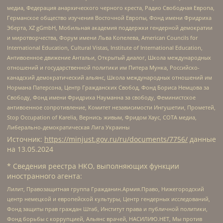
медиа, Федерация анархического черного креста, Радио Свободная Европа,
Германское общество изучения Восточной Европы, Фонд имени Фридриха
Эберта, XZ gGmbH, Мобильная академия поддержки гендерной демократии
и миротворчества, Форум имени Льва Копелева, American Councils for
International Education, Cultural Vistas, Institute of International Education,
Антивоенное движение Антальи, Открытый диалог, Школа международных
отношений и государственной политики им Питера Мунка, Российско-
канадский демократический альянс, Школа международных отношений им
Нормана Патерсона, Центр Гражданских Свобод, Фонд Бориса Немцова за
Свободу, Фонд имени Фридриха Науманна за свободу, Феминистское
антивоенное сопротивление, Комитет независимости Ингушетии, Прометей,
Stop Occupation of Karelia, Вернись живым, Фридом Хаус, СОТА медиа,
Либерально-демократическая Лига Украины
Источник:
https://minjust.gov.ru/ru/documents/7756/
данные
на
13.05.2024
* Сведения реестра НКО, выполняющих функции
иностранного агента:
Лилит, Правозащитная группа Гражданин.Армия.Право, Нижегородский
центр немецкой и европейской культуры, Центр гендерных исследований,
Фонд защиты прав граждан Штаб, Институт права и публичной политики,
Фонд борьбы с коррупцией, Альянс врачей, НАСИЛИЮ.НЕТ, Мы против