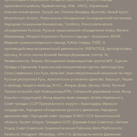
Щелковского района, Правый сектор, УНА - УНСО, Украинская
повстанческая армия, Тризуб им. Степана Бандеры, Братство, Белый Крест,
Misanthropic division, Религиозное объединение последователей инглиизма,
Народная Социальная Инициатива, TulaSkins, Этнополитическое
объединение Русские, Русское национальное объединение Атака, Мечеть
Мирмамеда, Община Коренного Русского народа г. Астрахани, ВОЛЯ,
Меджлис крымскотатарского народа, Рубеж Севера, ТОЙС, О
противодействии экстремистской деятельности, РЕВТАТПОД, Артподготовка,
Штольц, В честь иконы Божией Матери Державная, Сектор 16,
Независимость, Фирма, Молодежная правозащитная группа МПГ, Курсом
Правды и Единения, Каракольская инициативная группа, Автоград Крю,
Союз Славянских Сил Руси, Алля-Аят, Благотворительный пансионат Ак Умут,
Русская республика Русь, Арестантское уголовное единство, Башкорт, Нация
и свобода, Нация и свобода, W.H.С., Фалунь Дафа, Иртыш Ultras, Русский
Патриотический клуб-Новокузнецк/РПК, Сибирский державный союз, Фонд
борьбы с коррупцией, Фонд защиты прав граждан, Штабы Навального,
Совет граждан СССР Прикубанского округа г. Краснодара, Мужское
государство, Народное объединение русского движения, Народное
движение Адат, Народный совет граждан РСФСР СССР Архангельской
области, Проект Штурм, Граждане СССР, Держава Союз Советских Светлых
Родов, Совет Советских Социалистических Районов, Meta Platforms Inc,
Facebook, Instagram, WhatsApp, СИЧ-С14, Добровольческое Движение