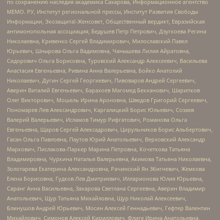
по сохранению наследия академика Сахарова, Информационное агентство
МЕМО. РУ, Институт региональной прессы, Институт Развития Свободы
Информации, Экозащита!-Женсовет, Общественный вердикт, Евразийская
антимонопольная ассоциация, Бедушев Петр Петрович, Дзугкоева Регина
Николаевна, Кривенко Сергей Владимирович, Милославский Павел
Юрьевич, Шнырова Ольга Вадимовна, Чанышева Лилия Айратовна,
Сидорович Ольга Борисовна, Туровский Александр Алексеевич, Васильева
Анастасия Евгеньевна, Ривина Анна Валерьевна, Бойко Анатолий
Николаевич, Дугин Сергей Георгиевич, Пивоваров Андрей Сергеевич,
Аверин Виталий Евгеньевич, Барахоев Магомед Бекханович, Шарипков
Олег Викторович, Мошель Ирина Ароновна, Шведов Григорий Сергеевич,
Пономарев Лев Александрович, Каргалицкий Борис Юльевич, Созаев
Валерий Валерьевич, Исламов Тимур Рифгатович, Романова Ольга
Евгеньевна, Щаров Сергей Алексадрович, Цирульников Борис Альбертович,
Гасан Ольга Павловна, Паутов Юрий Анатольевич, Верховский Александр
Маркович, Пислакова-Паркер Марина Петровна, Кочеткова Татьяна
Владимировна, Чуркина Наталья Валерьевна, Акимова Татьяна Николаевна,
Золотарева Екатерина Александровна, Рачинский Ян Збигневич, Жемкова
Елена Борисовна, Гудков Лев Дмитриевич, Илларионова Юлия Юрьевна,
Саранг Анна Васильевна, Захарова Светлана Сергеевна, Аверин Владимир
Анатольевич, Щур Татьяна Михайловна, Щур Николай Алексеевич,
Блинушов Андрей Юрьевич, Мосин Алексей Геннадьевич, Гефтер Валентин
Михайлович, Симонов Алексей Кириллович, Флиге Ирина Анатольевна,