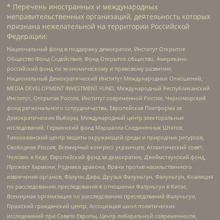
* Перечень иностранных и международных
неправительственных организаций, деятельность которых
признана нежелательной на территории Российской
Федерации:
Национальный фонд в поддержку демократии, Институт Открытое
Общество Фонд Содействия, Фонд Открытое общество, Американо-
российский фонд по экономическому и правовому развитию,
Национальный Демократический Институт Международных Отношений,
MEDIA DEVELOPMENT INVESTMENT FUND, Международный Республиканский
Институт, Открытая Россия, Институт современной России, Черноморский
фонд регионального сотрудничества, Европейская Платформа за
Демократические Выборы, Международный центр электоральных
исследований, Германский фонд Маршалла Соединенных Штатов,
Тихоокеанский центр защиты окружающей среды и природных ресурсов,
Свободная Россия, Всемирный конгресс украинцев, Атлантический совет,
Человек в беде, Европейский фонд за демократию, Джеймстаунский фонд,
Прожект Хармони, Родники дракона, Врачи против насильственного
извлечения органов, Фалунь Дафа, Друзья Фалуньгун, Фалуньгун, Коалиция
по расследованию преследования в отношении Фалуньгун в Китае,
Всемирная организация по расследованию преследований Фалуньгун,
Пражский гражданский центр, Ассоциация школ политических
исследований при Совете Европы, Центр либеральной современности,