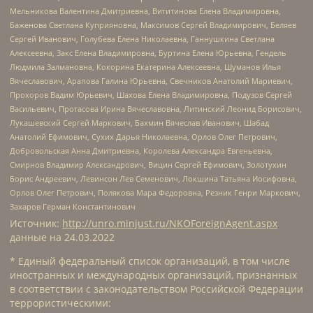
Мельникова Валентина Дмитриевна, Вититинова Елена Владимировна,
Баженова Светлана Куприяновна, Максимов Сергей Владимирович, Беляев
Сергей Иванович, Голубева Елена Николаевна, Ганнушкина Светлана
Алексеевна, Закс Елена Владимировна, Буртина Елена Юрьевна, Гендель
Людмила Залмановна, Кокорина Екатерина Алексеевна, Шуманов Илья
Вячеславович, Арапова Галина Юрьевна, Свечников Анатолий Мариевич,
Прохоров Вадим Юрьевич, Шахова Елена Владимировна, Подузов Сергей
Васильевич, Протасова Ирина Вячеславовна, Литинский Леонид Борисович,
Лукашевский Сергей Маркович, Бахмин Вячеслав Иванович, Шабад
Анатолий Ефимович, Сухих Дарья Николаевна, Орлов Олег Петрович,
Добровольская Анна Дмитриевна, Королева Александра Евгеньевна,
Смирнов Владимир Александрович, Вицин Сергей Ефимович, Золотухин
Борис Андреевич, Левинсон Лев Семенович, Локшина Татьяна Иосифовна,
Орлов Олег Петрович, Полякова Мара Федоровна, Резник Генри Маркович,
Захаров Герман Константинович
Источник:
http://unro.minjust.ru/NKOForeignAgent.aspx
данные на
24.03.2022
* Единый федеральный список организаций, в том числе
иностранных и международных организаций, признанных
в соответствии с законодательством Российской Федерации
террористическими: