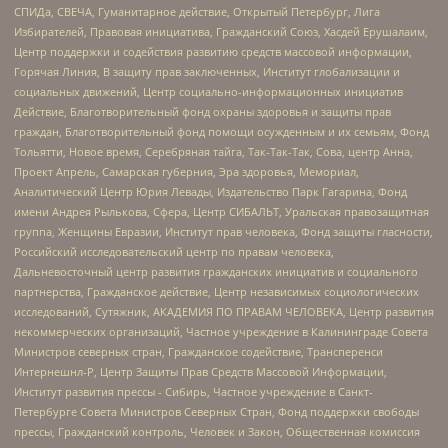
СПИДа, СВЕЧА, Гуманитарное действие, Открытый Петербург, Лига
Избирателей, Правовая инициатива, Гражданский Союз, Хасдей Ерушалаим,
Центр поддержки и содействия развитию средств массовой информации,
Горячая Линия, В защиту прав заключенных, Институт глобализации и
социальных движений, Центр социально-информационных инициатив
Действие, Благотворительный фонд охраны здоровья и защиты прав
граждан, Благотворительный фонд помощи осужденным и их семьям, Фонд
Тольятти, Новое время, Серебряная тайга, Так-Так-Так, Сова, центр Анна,
Проект Апрель, Самарская губерния, Эра здоровья, Мемориал,
Аналитический Центр Юрия Левады, Издательство Парк Гагарина, Фонд
имени Андрея Рылькова, Сфера, Центр СИБАЛЬТ, Уральская правозащитная
группа, Женщины Евразии, Институт прав человека, Фонд защиты гласности,
Российский исследовательский центр по правам человека,
Дальневосточный центр развития гражданских инициатив и социального
партнерства, Гражданское действие, Центр независимых социологических
исследований, Сутяжник, АКАДЕМИЯ ПО ПРАВАМ ЧЕЛОВЕКА, Центр развития
некоммерческих организаций, Частное учреждение в Калининграде Совета
Министров северных стран, Гражданское содействие, Трансперенси
Интернешнл-Р, Центр Защиты Прав Средств Массовой Информации,
Институт развития прессы - Сибирь, Частное учреждение в Санкт-
Петербурге Совета Министров Северных Стран, Фонд поддержки свободы
прессы, Гражданский контроль, Человек и Закон, Общественная комиссия