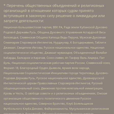
* Перечень общественных объединений и религиозных
организаций в отношении которых судом принято
вступившее в законную силу решение о ликвидации или
запрете деятельности:
Национал-большевистская партия, ВЕК РА, Рада земли Кубанской Духовно
Родовой Державы Русь, Община Духовного Управления Асгардской Веси
Беловодья, Славянская Община Капища Веды Перуна, Мужская Духовная
Семинария Староверов-Инглингов, Нурджулар, К Богодержавию, Таблиги
Джамаат, Свидетели Иеговы, Русское национальное единство, Национал-
социалистическое общество, Джамаат мувахидов, Объединенный Вилайат
Кабарды, Балкарии и Карачая, Союз славян, Ат-Такфир Валь-Хиджра, Пит
Буль, Национал-социалистическая рабочая партия России, Славянский союз,
Формат-18, Благородный Орден Дьявола, Армия воли народа,
Национальная Социалистическая Инициатива города Череповца, Духовно-
Родовая Держава Русь, Русское национальное единство, Древнерусской
Инглистической церкви Православных Староверов-Инглингов, Русский
общенациональный союз, Движение против нелегальной иммиграции,
Кровь и Честь, О свободе совести и о религиозных объединениях, Омская
организация общественного политического движения Русское
национальное единство, Северное Братство, Клуб Болельщиков
Футбольного Клуба Динамо, Файзрахманисты, Мусульманская религиозная
организация п. Боровский, Община Коренного Русского народа