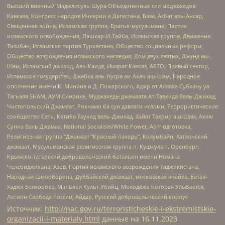
Высший военный Маджлисуль Шура Объединенных сил моджахедов
Кавказа, Конгресс народов Ичкерии и Дагестана, База, Асбат аль-Ансар,
Священная война, Исламская группа, Братья-мусульмане, Партия
исламского освобождения, Лашкар-И-Тайба, Исламская группа, Движение
Талибан, Исламская партия Туркестана, Общество социальных реформ,
Общество возрождения исламского наследия, Дом двух святых, Джунд аш-
Шам, Исламский джихад, Аль-Каида, Имарат Кавказ, АБТО, Правый сектор,
Исламское государство, Джабха аль-Нусра ли-Ахль аш-Шам, Народное
ополчение имени К. Минина и Д. Пожарского, Аджр от Аллаха Субхану уа
Тагьаля SHAM, АУМ Синрике, Муджахеды джамаата Ат-Тавхида Валь-Джихад,
Чистопольский Джамаат, Рохнамо ба суи давлати исломи, Террористическое
сообщество Сеть, Катиба Таухид валь-Джихад, Хайят Тахрир аш-Шам, Ахлю
Сунна Валь Джамаа, National Socialism/White Power, Артподготовка,
Религиозная группа “Джамаат “Красный пахарь”, Колумбайн, Хатлонский
джамаат, Мусульманская религиозная группа п. Кушкуль г. Оренбург,
Крымско-татарский добровольческий батальон имени Номана
Челебиджихана, Азов, Партия исламского возрождения Таджикистана,
Народная самооборона, Дуббайский джамаат, московская ячейка, Батал-
Хаджи Белхороев, Маньяки Культ Убийц, Молодёжь Которая Улыбается,
Легион Свобода России, Айдар, Русский добровольческий корпус
Источник:
http://nac.gov.ru/terroristicheskie-i-ekstremistskie-
organizacii-i-materialy.html
данные на
16.11.2023