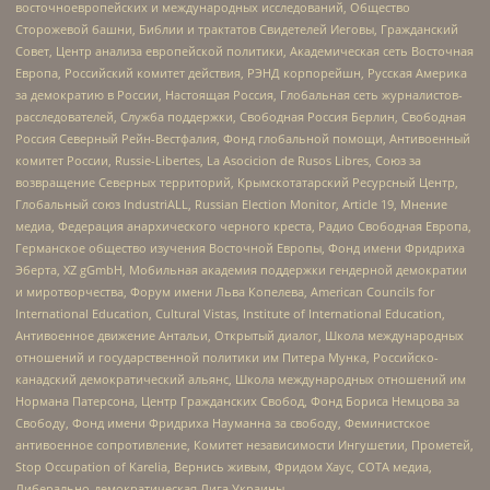
восточноевропейских и международных исследований, Общество
Сторожевой башни, Библии и трактатов Свидетелей Иеговы, Гражданский
Совет, Центр анализа европейской политики, Академическая сеть Восточная
Европа, Российский комитет действия, РЭНД корпорейшн, Русская Америка
за демократию в России, Настоящая Россия, Глобальная сеть журналистов-
расследователей, Служба поддержки, Свободная Россия Берлин, Свободная
Россия Северный Рейн-Вестфалия, Фонд глобальной помощи, Антивоенный
комитет России, Russie-Libertes, La Asocicion de Rusos Libres, Союз за
возвращение Северных территорий, Крымскотатарский Ресурсный Центр,
Глобальный союз IndustriALL, Russian Election Monitor, Article 19, Мнение
медиа, Федерация анархического черного креста, Радио Свободная Европа,
Германское общество изучения Восточной Европы, Фонд имени Фридриха
Эберта, XZ gGmbH, Мобильная академия поддержки гендерной демократии
и миротворчества, Форум имени Льва Копелева, American Councils for
International Education, Cultural Vistas, Institute of International Education,
Антивоенное движение Антальи, Открытый диалог, Школа международных
отношений и государственной политики им Питера Мунка, Российско-
канадский демократический альянс, Школа международных отношений им
Нормана Патерсона, Центр Гражданских Свобод, Фонд Бориса Немцова за
Свободу, Фонд имени Фридриха Науманна за свободу, Феминистское
антивоенное сопротивление, Комитет независимости Ингушетии, Прометей,
Stop Occupation of Karelia, Вернись живым, Фридом Хаус, СОТА медиа,
Либерально-демократическая Лига Украины