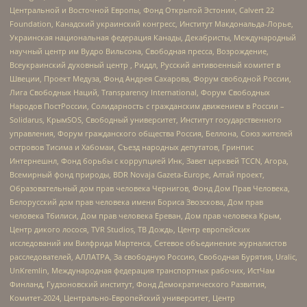
Центральной и Восточной Европы, Фонд Открытой Эстонии, Calvert 22
Foundation, Канадский украинский конгресс, Институт Макдональда-Лорье,
Украинская национальная федерация Канады, Декабристы, Международный
научный центр им Вудро Вильсона, Свободная пресса, Возрождение,
Всеукраинский духовный центр , Риддл, Русский антивоенный комитет в
Швеции, Проект Медуза, Фонд Андрея Сахарова, Форум свободной России,
Лига Свободных Наций, Transparеncy International, Форум Свободных
Народов ПостРоссии, Солидарность с гражданским движением в России –
Solidarus, КрымSOS, Свободный университет, Институт государственного
управления, Форум гражданского общества Россия, Беллона, Союз жителей
островов Тисима и Хабомаи, Съезд народных депутатов, Гринпис
Интернешнл, Фонд борьбы с коррупцией Инк, Завет церквей TCCN, Агора,
Всемирный фонд природы, BDR Novaja Gazeta-Europe, Алтай проект,
Образовательный дом прав человека Чернигов, Фонд Дом Прав Человека,
Белорусский дом прав человека имени Бориса Звозскова, Дом прав
человека Тбилиси, Дом прав человека Ереван, Дом прав человека Крым,
Центр дикого лосося, TVR Studios, ТВ Дождь, Центр европейских
исследований им Вилфрида Мартенса, Сетевое объединение журналистов
расследователей, АЛЛАТРА, За свободную Россию, Свободная Бурятия, Uralic,
UnKremlin, Международная федерация транспортных рабочих, ИстЧам
Финланд, Гудзоновский институт, Фонд Демократического Развития,
Комитет-2024, Центрально-Европейский университет, Центр