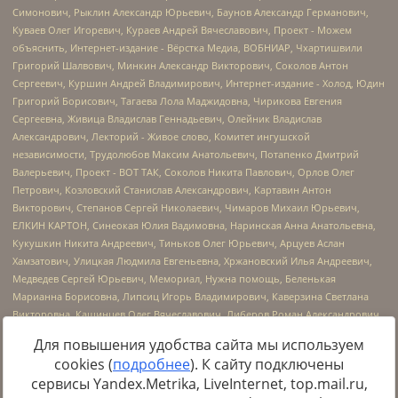
Для повышения удобства сайта мы используем
cookies (
подробнее
). К сайту подключены
сервисы Yandex.Metrika, LiveInternet, top.mail.ru,
Источник:
https://minjust.gov.ru/uploaded/files/reestr-