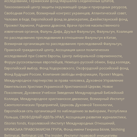
исследований, Германский фонд Маршалла Соединенных Штатов,
Тихоокеанский центр защиты окружающей среды и природных ресурсов,
Свободная Россия, Всемирный конгресс украинцев, Атлантический совет,
Человек в беде, Европейский фонд за демократию, Джеймстаунский фонд,
Прожект Хармони, Родники дракона, Врачи против насильственного
извлечения органов, Фалунь Дафа, Друзья Фалуньгун, Фалуньгун, Коалиция
по расследованию преследования в отношении Фалуньгун в Китае,
Всемирная организация по расследованию преследований Фалуньгун,
Пражский гражданский центр, Ассоциация школ политических
исследований при Совете Европы, Центр либеральной современности,
Форум русскоязычных европейцев, Немецко-русский обмен, Бард колледж,
Европейский выбор, Фонд Ходорковского, Оксфордский российский фонд,
Фонд Будущее России, Компания свободы информации, Проект Медиа,
Международное партнерство за права человека, Духовное Управление
Евангельских Христиан Украинской Христианской Церкви, Новое
Поколение, Духовное Учебное Заведение Международный Библейский
Колледж, Международное христианское движение, Всемирный Институт
Саентологических Предприятий, Церковь Духовной Технологии,
Европейская сеть организаций по наблюдению за выборами, Республика
Польша, СВОБОДНЫЙ ИДЕЛЬ-УРАЛ, Ассоциация развития журналистики,
IStories fonds, Королевский Институт Международных Отношений,
КРИМСЬКА ПРАВОЗАХИСНА ГРУПА, Фонд имени Генриха Бёлля, Stichting
Bellingcat, Bellingcat Ltd, The Insider, Институт правовой инициативы