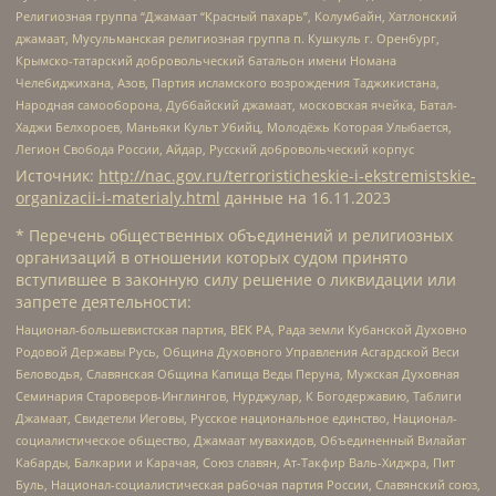
Религиозная группа “Джамаат “Красный пахарь”, Колумбайн, Хатлонский
джамаат, Мусульманская религиозная группа п. Кушкуль г. Оренбург,
Крымско-татарский добровольческий батальон имени Номана
Челебиджихана, Азов, Партия исламского возрождения Таджикистана,
Народная самооборона, Дуббайский джамаат, московская ячейка, Батал-
Хаджи Белхороев, Маньяки Культ Убийц, Молодёжь Которая Улыбается,
Легион Свобода России, Айдар, Русский добровольческий корпус
Источник:
http://nac.gov.ru/terroristicheskie-i-ekstremistskie-
organizacii-i-materialy.html
данные на
16.11.2023
* Перечень общественных объединений и религиозных
организаций в отношении которых судом принято
вступившее в законную силу решение о ликвидации или
запрете деятельности:
Национал-большевистская партия, ВЕК РА, Рада земли Кубанской Духовно
Родовой Державы Русь, Община Духовного Управления Асгардской Веси
Беловодья, Славянская Община Капища Веды Перуна, Мужская Духовная
Семинария Староверов-Инглингов, Нурджулар, К Богодержавию, Таблиги
Джамаат, Свидетели Иеговы, Русское национальное единство, Национал-
социалистическое общество, Джамаат мувахидов, Объединенный Вилайат
Кабарды, Балкарии и Карачая, Союз славян, Ат-Такфир Валь-Хиджра, Пит
Буль, Национал-социалистическая рабочая партия России, Славянский союз,