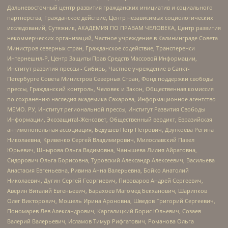
Дальневосточный центр развития гражданских инициатив и социального
партнерства, Гражданское действие, Центр независимых социологических
исследований, Сутяжник, АКАДЕМИЯ ПО ПРАВАМ ЧЕЛОВЕКА, Центр развития
некоммерческих организаций, Частное учреждение в Калининграде Совета
Министров северных стран, Гражданское содействие, Трансперенси
Интернешнл-Р, Центр Защиты Прав Средств Массовой Информации,
Институт развития прессы - Сибирь, Частное учреждение в Санкт-
Петербурге Совета Министров Северных Стран, Фонд поддержки свободы
прессы, Гражданский контроль, Человек и Закон, Общественная комиссия
по сохранению наследия академика Сахарова, Информационное агентство
МЕМО. РУ, Институт региональной прессы, Институт Развития Свободы
Информации, Экозащита!-Женсовет, Общественный вердикт, Евразийская
антимонопольная ассоциация, Бедушев Петр Петрович, Дзугкоева Регина
Николаевна, Кривенко Сергей Владимирович, Милославский Павел
Юрьевич, Шнырова Ольга Вадимовна, Чанышева Лилия Айратовна,
Сидорович Ольга Борисовна, Туровский Александр Алексеевич, Васильева
Анастасия Евгеньевна, Ривина Анна Валерьевна, Бойко Анатолий
Николаевич, Дугин Сергей Георгиевич, Пивоваров Андрей Сергеевич,
Аверин Виталий Евгеньевич, Барахоев Магомед Бекханович, Шарипков
Олег Викторович, Мошель Ирина Ароновна, Шведов Григорий Сергеевич,
Пономарев Лев Александрович, Каргалицкий Борис Юльевич, Созаев
Валерий Валерьевич, Исламов Тимур Рифгатович, Романова Ольга