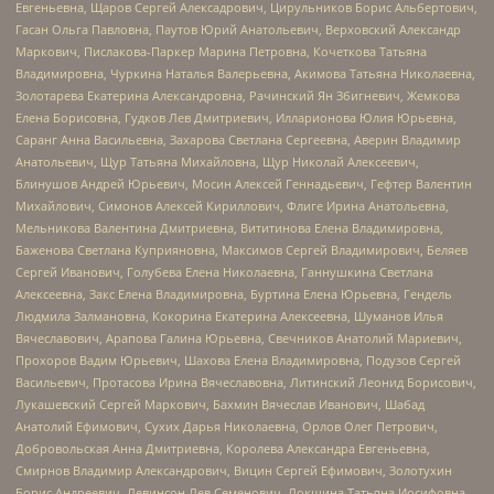
Евгеньевна, Щаров Сергей Алексадрович, Цирульников Борис Альбертович,
Гасан Ольга Павловна, Паутов Юрий Анатольевич, Верховский Александр
Маркович, Пислакова-Паркер Марина Петровна, Кочеткова Татьяна
Владимировна, Чуркина Наталья Валерьевна, Акимова Татьяна Николаевна,
Золотарева Екатерина Александровна, Рачинский Ян Збигневич, Жемкова
Елена Борисовна, Гудков Лев Дмитриевич, Илларионова Юлия Юрьевна,
Саранг Анна Васильевна, Захарова Светлана Сергеевна, Аверин Владимир
Анатольевич, Щур Татьяна Михайловна, Щур Николай Алексеевич,
Блинушов Андрей Юрьевич, Мосин Алексей Геннадьевич, Гефтер Валентин
Михайлович, Симонов Алексей Кириллович, Флиге Ирина Анатольевна,
Мельникова Валентина Дмитриевна, Вититинова Елена Владимировна,
Баженова Светлана Куприяновна, Максимов Сергей Владимирович, Беляев
Сергей Иванович, Голубева Елена Николаевна, Ганнушкина Светлана
Алексеевна, Закс Елена Владимировна, Буртина Елена Юрьевна, Гендель
Людмила Залмановна, Кокорина Екатерина Алексеевна, Шуманов Илья
Вячеславович, Арапова Галина Юрьевна, Свечников Анатолий Мариевич,
Прохоров Вадим Юрьевич, Шахова Елена Владимировна, Подузов Сергей
Васильевич, Протасова Ирина Вячеславовна, Литинский Леонид Борисович,
Лукашевский Сергей Маркович, Бахмин Вячеслав Иванович, Шабад
Анатолий Ефимович, Сухих Дарья Николаевна, Орлов Олег Петрович,
Добровольская Анна Дмитриевна, Королева Александра Евгеньевна,
Смирнов Владимир Александрович, Вицин Сергей Ефимович, Золотухин
Борис Андреевич, Левинсон Лев Семенович, Локшина Татьяна Иосифовна,