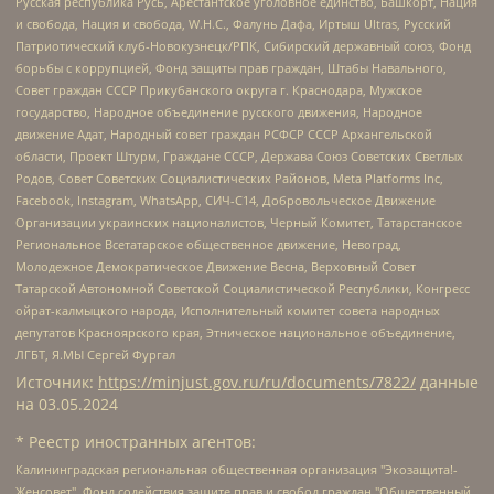
Русская республика Русь, Арестантское уголовное единство, Башкорт, Нация
и свобода, Нация и свобода, W.H.С., Фалунь Дафа, Иртыш Ultras, Русский
Патриотический клуб-Новокузнецк/РПК, Сибирский державный союз, Фонд
борьбы с коррупцией, Фонд защиты прав граждан, Штабы Навального,
Совет граждан СССР Прикубанского округа г. Краснодара, Мужское
государство, Народное объединение русского движения, Народное
движение Адат, Народный совет граждан РСФСР СССР Архангельской
области, Проект Штурм, Граждане СССР, Держава Союз Советских Светлых
Родов, Совет Советских Социалистических Районов, Meta Platforms Inc,
Facebook, Instagram, WhatsApp, СИЧ-С14, Добровольческое Движение
Организации украинских националистов, Черный Комитет, Татарстанское
Региональное Всетатарское общественное движение, Невоград,
Молодежное Демократическое Движение Весна, Верховный Совет
Татарской Автономной Советской Социалистической Республики, Конгресс
ойрат-калмыцкого народа, Исполнительный комитет совета народных
депутатов Красноярского края, Этническое национальное объединение,
ЛГБТ, Я.МЫ Сергей Фургал
Источник:
https://minjust.gov.ru/ru/documents/7822/
данные
на
03.05.2024
* Реестр иностранных агентов:
Калининградская региональная общественная организация "Экозащита!-Женсовет", Фонд содействия защите прав и свобод граждан "Общественный вердикт", Фонд "Институт Развития Свободы Информации", Частное учреждение "Информационное агентство МЕМО. РУ", Региональная общественная организация "Общественная комиссия по сохранению наследия академика Сахарова", Фонд поддержки свободы прессы, Санкт-Петербургская общественная правозащитная организация "Гражданский контроль", Межрегиональная общественная организация "Информационно-просветительский центр "Мемориал", Региональный Фонд "Центр Защиты Прав Средств Массовой Информации", с 05.12.2023 Фонд "Центр Защиты Прав Средств массовой информации", Региональная общественная благотворительная организация помощи беженцам и мигрантам "Гражданское содействие", Негосударственное образовательное учреждение дополнительного профессионального образования (повышение квалификации) специалистов "АКАДЕМИЯ ПО ПРАВАМ ЧЕЛОВЕКА", Свердловская региональная общественная организация "Сутяжник", Автономная некоммерческая организация "Центр независимых социологических исследований", Союз общественных объединений "Российский исследовательский центр по правам человека", Региональное общественное учреждение научно-информационный центр "МЕМОРИАЛ", Некоммерческая организация "Фонд защиты гласности", Автономная некоммерческая организация "Институт прав человека", Городская общественная организация "Екатеринбургское общество "МЕМОРИАЛ", Городская общественная организация "Рязанское историко-просветительское и правозащитное общество "Мемориал" (Рязанский Мемориал), Челябинский региональный орган общественной самодеятельности – женское общественное объединение "Женщины Евразии", Челябинский региональный орган общественной самодеятельности "Уральская правозащитная группа", Фонд содействия защите здоровья и социальной справедливости имени Андрея Рылькова, Автономная Некоммерческая Организация "Аналитический Центр Юрия Левады", Автономная некоммерческая организация социальной поддержки населения "Проект Апрель", Региональная общественная организация помощи женщинам и детям, находящимся в кризисной ситуации "Информационно-методический центр "Анна", Фонд содействия развитию массовых коммуникаций и правовому просвещению "Так-так-Так", Фонд содействия устойчивому развитию "Серебряная тайга", Свердловский региональный общественный фонд социальных проектов "Новое время", "Idel.Реалии", Кавказ.Реалии, Крым.Реалии, Телеканал Настоящее Время, Татаро-башкирская служба Радио Свобода (Azatliq Radiosi), Радио Свободная Европа/Радио Свобода (PCE/PC), "Сибирь.Реалии", "Фактограф", Благотворительный фонд помощи осужденным и их семьям, Автономная некоммерческая организация "Институт глобализации и социальных движений", Фонд "В защиту прав заключенных", Частное учреждение "Центр поддержки и содействия развитию средств массовой информации", Пензенский региональный общественный благотворительный фонд "Гражданский союз", "Север.Реалии", Некоммерческая организация Фонд "Правовая инициатива", Общество с ограниченной ответственностью "Радио Свободная Европа/Радио Свобода", Чешское информационное агентство "MEDIUM-ORIENT", Красноярская региональная общественная организация "Мы против СПИДа", Камалягин Денис Николаевич, Маркелов Сергей Евгеньевич, Пономарев Лев Александрович, Савицкая Людмила Алексеевна, Автономная некоммерческая организация "Центр по работе с проблемой насилия "НАСИЛИЮ.НЕТ", Межрегиональный профессиональный союз работников здравоохранения "Альянс врачей", Юридическое лицо, зарегистрированное в Латвийской Республике, SIA "Medusa Project" (регистрационный номер 40103797863, дата регистрации 10.06.2014), Некоммерческая организация "Фонд по борьбе с коррупцией", Автономная некоммерческая организация "Институт права и публичной политики", Баданин Роман Сергеевич, Гликин Максим Александрович, Железнова Мария Михайловна, Лукьянова Юлия Сергеевна, Маетная Елизавета Витальевна, Маняхин Петр Борисович, Чуракова Ольга Владимировна, Ярош Юлия Петровна, Юридическое лицо "The Insider SIA", зарегистрированное в Риге, Латвийская Республика (дата регистрации 26.06.2015), являющееся администратором доменного имени интернет-издания "The Insider SIA", https://theins.ru, Постернак Алексей Евгеньевич, Рубин Михаил Аркадьевич, Анин Роман Александрович, Юридическое лицо Istories fonds, зарегистрированное в Латвийской Республике (регистрационный номер 50008295751, дата регистрации 24.02.2020), Великовский Дмитрий Александрович, Долинина Ирина Николаевна, Мароховская Алеся Алексеевна, Шлейнов Роман Юрьевич, Шмагун Олеся Валентиновна, Общество с ограниченной ответственностью "Альтаир 2021", Общество с ограниченной ответственностью "Вега 2021", Общество с ограниченной ответственностью "Главный редактор 2021", Общество с ограниченной ответственностью "Ромашки монолит", Важенков Артем Валерьевич, Ивановская областная общественная организация "Центр гендерных исследований", Гурман Юрий Альбертович, Медиапроект "ОВД-Инфо", Егоров Владимир Владимирович, Жилинский Владимир Александрович, Общество с ограниченной ответственностью "ЗП", Иванова София Юрьевна, Карезина Инна Павловна, Кильтау Екатерина Викторовна, Петров Алексей Викторович, Пискунов Сергей Евгеньевич, Смирнов Сергей Сергеевич, Тихонов Михаил Сергеевич, Общество с ограниченной ответственностью "ЖУРНАЛИСТ-ИНОСТРАННЫЙ АГЕНТ", Арапова Галина Юрьевна, Вольтская Татьяна Анатольевна, Американская компания "Mason G.E.S. Anonymous Foundation" (США), являющаяся владельцем интернет-издания https://mnews.world/, Компания "Stichting Bellingcat", зарегистрированная в Нидерландах (дата регистрации 11.07.2018), Захаров Андрей Вячеславович, Клепиковская Екатерина Дмитриевна, Общество с ограниченной ответственностью "МЕМО", Перл Роман Александрович, Симонов Евгений Алексеевич, Соловьева Елена Анатольевна, Сотников Даниил Владимирович, Сурначева Елизавета Дмитриевна, Автономная некоммерческая организация по защите прав человека и информированию населения "Якутия – Наше Мнение", Общество с ограниченной ответственностью "Москоу диджитал медиа", с 26.01.2023 Общество с ограниченной ответственностью "Чайка Белые сады", Ветошкина Валерия Валерьевна, Заговора Максим Александрович, Межрегиональное общественное движение "Российская ЛГБТ - сеть", Оленичев Максим Владимирович, Павлов Иван Юрьевич, Скворцова Елена Сергеевна, Общество с ограниченной ответственностью "Как бы инагент", Кочетков Игорь Викторович, Общество с ограниченной ответственностью "Честные выборы", Еланчик Олег Александрович, Общество с ограниченной ответственностью "Нобелевский призыв", Гималова Регина Эмилевна, Григорьев Андрей Валерьевич, Григорьева Алина Александровна, Ассоциация по содействию защите прав призывников, альтернативнослужащих и военнослужащих "Правозащитная группа "Гражданин.Армия.Право", Хисамова Регина Фаритовна, Автономная некоммерческая организация по реализации социально-правовых программ "Лилит", Дальневосточное общественное движение "Маяк", Санкт-Петербургская ЛГБТ-инициативная группа "Выход", Инициативная группа ЛГБТ+ "Реверс", Алексеев Андрей Викторович, Бекбулатова Таисия Львовна, Беляев Иван Михайлович, Владыкина Елена Сергеевна, Гельман Марат Александрович, Никульшина Вероника Юрьевна, Толоконникова Надежда Андреевна, Шендерович Виктор Анатольевич, Общество с ограниченной ответственностью "Данное сообщение", Общество с ограниченной ответственностью Издательский дом "Новая глава", Айнбиндер Александра Александровна, Московский комьюнити-центр для ЛГБТ+инициатив, Благотворительный фонд развития филантропии, Deutsche Welle (Германия, Kurt-Schumacher-Strasse 3, 53113 Bonn), Борзунова Мария Михайловна, Воробьев Виктор Викторович, Голубева Анна Львовна, Константинова Алла Михайловна, Малкова Ирина Владимировна, Мурадов Мурад Абдулгалимович, Осетинская Елизавета Николаевна, Понасенков Евгений Николаевич, Ганапольский Матвей Юрьевич, Киселев Евгений Алексеевич, Борухович Ирина Григорьевна, Дремин Иван Тимофеевич, Дубровский Дмитрий Викторович, Красноярская региональная общественная организация поддержки и развития альтернативных образовательных технологий и межкультурных коммуникаций "ИНТЕРРА", Маяковская Екатерина Алексеевна, Фейгин Марк Захарович, Филимонов Андрей Викторович, Дзугкоева Регина Николаевна, Доброхотов Роман Александрович, Дудь Юрий Александрович, Елкин Сергей Владимирович, Кругликов Кирилл Игоревич, Сабунаева Мария Леонидовна, Семенов Алексей Владимирович, Шаинян Карен Багратович, Шульман Екатерина Михайловна, Асафьев Артур Валерьевич, Вахштайн Виктор Семенович, Венедиктов Алексей Алексеевич, Лушникова Екатерина Евгеньевна, Волков Леонид Михайлович, Невзоров Александр Глебович, Пархоменко Сергей Борисович, Сироткин Ярослав Николаевич, Кара-Мурза Владимир Владимирович, Баранова Наталья Владимировна, Гозман Леонид Яковлевич, Кагарлицкий Борис Юльевич, Климарев Михаил Валерьевич, Милов Владимир Станиславович, Автономная некоммерческая организация Краснодарский центр современного искусства "Типография", Моргенштерн Алишер Тагирович, Соболь Любовь Эдуардовна, Общество с ограниченной ответственностью "ЛИЗА НОРМ", Каспаров Гарри Кимович, Ходорковский Михаил Борисович, Общество с ограниченной ответственностью "Апрельские тезисы", Данилович Ирина Брониславовна, Кашин Олег Владимирович, Петров Николай Владимирович, Пивоваров Алексей Владимирович, Соколов Михаил Владимирович, Цветкова Юлия Владимировна, Чичваркин Евгений Александрович, Комитет против пыток/Команда против пыток, Общество с ограниченной ответственностью "Первый научный", Общество с ограниченной ответственностью "Вертолет и ко", Белоцерковская Вероника Борисовна, Кац Максим Евгеньевич, Лазарева Татьяна Юрьевна, Шаведдинов Руслан Табризович, Яшин Илья Валерьевич, Общество с ограниченной ответственностью "Иноагент ААВ", Алешковский Дмитрий Петрович, Альбац Евгения Марковна, Быков Дмитрий Львович, Галямина Юлия Евгеньевна, Лойко Сергей Леонидович, Мартынов Кирилл Константинович, Медведев Сергей Александрович, Крашенинников Федор Геннадиевич, Гордеева Катерина Вл