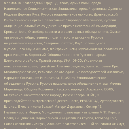
Формат-18, Благородный Орден Дьявола, Армия воли народа,
Национальная Социалистическая Инициатива города Череповца, Духовно-
Родовая Держава Русь, Русское национальное единство, Древнерусской
Инглистической церкви Православных Староверов-Инглингов, Русский
общенациональный союз, Движение против нелегальной иммиграции,
Кровь и Честь, О свободе совести и о религиозных объединениях, Омская
организация общественного политического движения Русское
национальное единство, Северное Братство, Клуб Болельщиков
Футбольного Клуба Динамо, Файзрахманисты, Мусульманская религиозная
организация п. Боровский, Община Коренного Русского народа
Щелковского района, Правый сектор, УНА - УНСО, Украинская
повстанческая армия, Тризуб им. Степана Бандеры, Братство, Белый Крест,
Misanthropic division, Религиозное объединение последователей инглиизма,
Народная Социальная Инициатива, TulaSkins, Этнополитическое
объединение Русские, Русское национальное объединение Атака, Мечеть
Мирмамеда, Община Коренного Русского народа г. Астрахани, ВОЛЯ,
Меджлис крымскотатарского народа, Рубеж Севера, ТОЙС, О
противодействии экстремистской деятельности, РЕВТАТПОД, Артподготовка,
Штольц, В честь иконы Божией Матери Державная, Сектор 16,
Независимость, Фирма, Молодежная правозащитная группа МПГ, Курсом
Правды и Единения, Каракольская инициативная группа, Автоград Крю,
Союз Славянских Сил Руси, Алля-Аят, Благотворительный пансионат Ак Умут,