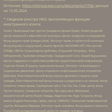
Источник:
https://minjust.gov.ru/ru/documents/7756/
данные
на
13.05.2024
* Сведения реестра НКО, выполняющих функции
иностранного агента:
Лилит, Правозащитная группа Гражданин.Армия.Право, Нижегородский
центр немецкой и европейской культуры, Центр гендерных исследований,
Фонд защиты прав граждан Штаб, Институт права и публичной политики,
Фонд борьбы с коррупцией, Альянс врачей, НАСИЛИЮ.НЕТ, Мы против
СПИДа, СВЕЧА, Гуманитарное действие, Открытый Петербург, Лига
Избирателей, Правовая инициатива, Гражданский Союз, Хасдей Ерушалаим,
Центр поддержки и содействия развитию средств массовой информации,
Горячая Линия, В защиту прав заключенных, Институт глобализации и
социальных движений, Центр социально-информационных инициатив
Действие, Благотворительный фонд охраны здоровья и защиты прав
граждан, Благотворительный фонд помощи осужденным и их семьям, Фонд
Тольятти, Новое время, Серебряная тайга, Так-Так-Так, Сова, центр Анна,
Проект Апрель, Самарская губерния, Эра здоровья, Мемориал,
Аналитический Центр Юрия Левады, Издательство Парк Гагарина, Фонд
имени Андрея Рылькова, Сфера, Центр СИБАЛЬТ, Уральская правозащитная
группа, Женщины Евразии, Институт прав человека, Фонд защиты гласности,
Российский исследовательский центр по правам человека,