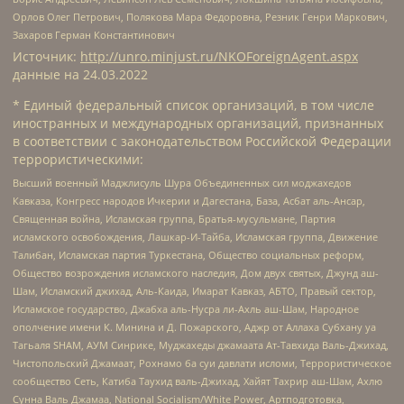
Орлов Олег Петрович, Полякова Мара Федоровна, Резник Генри Маркович,
Захаров Герман Константинович
Источник:
http://unro.minjust.ru/NKOForeignAgent.aspx
данные на
24.03.2022
* Единый федеральный список организаций, в том числе
иностранных и международных организаций, признанных
в соответствии с законодательством Российской Федерации
террористическими:
Высший военный Маджлисуль Шура Объединенных сил моджахедов
Кавказа, Конгресс народов Ичкерии и Дагестана, База, Асбат аль-Ансар,
Священная война, Исламская группа, Братья-мусульмане, Партия
исламского освобождения, Лашкар-И-Тайба, Исламская группа, Движение
Талибан, Исламская партия Туркестана, Общество социальных реформ,
Общество возрождения исламского наследия, Дом двух святых, Джунд аш-
Шам, Исламский джихад, Аль-Каида, Имарат Кавказ, АБТО, Правый сектор,
Исламское государство, Джабха аль-Нусра ли-Ахль аш-Шам, Народное
ополчение имени К. Минина и Д. Пожарского, Аджр от Аллаха Субхану уа
Тагьаля SHAM, АУМ Синрике, Муджахеды джамаата Ат-Тавхида Валь-Джихад,
Чистопольский Джамаат, Рохнамо ба суи давлати исломи, Террористическое
сообщество Сеть, Катиба Таухид валь-Джихад, Хайят Тахрир аш-Шам, Ахлю
Сунна Валь Джамаа, National Socialism/White Power, Артподготовка,