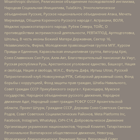
Misanthropic division, Религиозное объединение последователей инглиизма,
Народная Социальная Инициатива, TulaSkins, Этнополитическое
объединение Русские, Русское национальное объединение Атака, Мечеть
Мирмамеда, Община Коренного Русского народа г. Астрахани, ВОЛЯ,
Меджлис крымскотатарского народа, Рубеж Севера, ТОЙС, О
противодействии экстремистской деятельности, РЕВТАТПОД, Артподготовка,
Штольц, В честь иконы Божией Матери Державная, Сектор 16,
Независимость, Фирма, Молодежная правозащитная группа МПГ, Курсом
Правды и Единения, Каракольская инициативная группа, Автоград Крю,
Союз Славянских Сил Руси, Алля-Аят, Благотворительный пансионат Ак Умут,
Русская республика Русь, Арестантское уголовное единство, Башкорт, Нация
и свобода, Нация и свобода, W.H.С., Фалунь Дафа, Иртыш Ultras, Русский
Патриотический клуб-Новокузнецк/РПК, Сибирский державный союз, Фонд
борьбы с коррупцией, Фонд защиты прав граждан, Штабы Навального,
Совет граждан СССР Прикубанского округа г. Краснодара, Мужское
государство, Народное объединение русского движения, Народное
движение Адат, Народный совет граждан РСФСР СССР Архангельской
области, Проект Штурм, Граждане СССР, Держава Союз Советских Светлых
Родов, Совет Советских Социалистических Районов, Meta Platforms Inc,
Facebook, Instagram, WhatsApp, СИЧ-С14, Добровольческое Движение
Организации украинских националистов, Черный Комитет, Татарстанское
Региональное Всетатарское общественное движение, Невоград,
Молодежное Демократическое Движение Весна, Верховный Совет