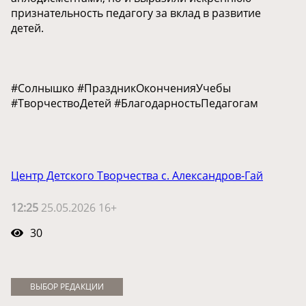
признательность педагогу за вклад в развитие
детей.
#Солнышко #ПраздникОконченияУчебы
#ТворчествоДетей #БлагодарностьПедагогам
Центр Детского Творчества с. Александров-Гай
12:25
25.05.2026 16+
30
ВЫБОР РЕДАКЦИИ