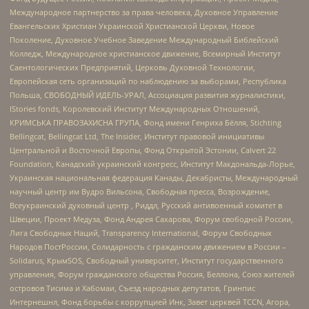
Международное партнерство за права человека, Духовное Управление
Евангельских Христиан Украинской Христианской Церкви, Новое
Поколение, Духовное Учебное Заведение Международный Библейский
Колледж, Международное христианское движение, Всемирный Институт
Саентологических Предприятий, Церковь Духовной Технологии,
Европейская сеть организаций по наблюдению за выборами, Республика
Польша, СВОБОДНЫЙ ИДЕЛЬ-УРАЛ, Ассоциация развития журналистики,
IStories fonds, Королевский Институт Международных Отношений,
КРИМСЬКА ПРАВОЗАХИСНА ГРУПА, Фонд имени Генриха Бёлля, Stichting
Bellingcat, Bellingcat Ltd, The Insider, Институт правовой инициативы
Центральной и Восточной Европы, Фонд Открытой Эстонии, Calvert 22
Foundation, Канадский украинский конгресс, Институт Макдональда-Лорье,
Украинская национальная федерация Канады, Декабристы, Международный
научный центр им Вудро Вильсона, Свободная пресса, Возрождение,
Всеукраинский духовный центр , Риддл, Русский антивоенный комитет в
Швеции, Проект Медуза, Фонд Андрея Сахарова, Форум свободной России,
Лига Свободных Наций, Transparеncy International, Форум Свободных
Народов ПостРоссии, Солидарность с гражданским движением в России –
Solidarus, КрымSOS, Свободный университет, Институт государственного
управления, Форум гражданского общества Россия, Беллона, Союз жителей
островов Тисима и Хабомаи, Съезд народных депутатов, Гринпис
Интернешнл, Фонд борьбы с коррупцией Инк, Завет церквей TCCN, Агора,