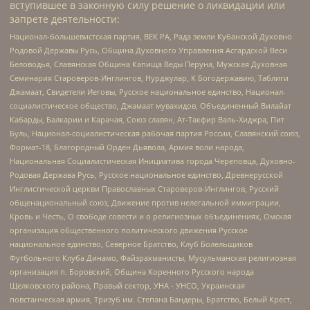
вступившее в законную силу решение о ликвидации или
запрете деятельности:
Национал-большевистская партия, ВЕК РА, Рада земли Кубанской Духовно
Родовой Державы Русь, Община Духовного Управления Асгардской Веси
Беловодья, Славянская Община Капища Веды Перуна, Мужская Духовная
Семинария Староверов-Инглингов, Нурджулар, К Богодержавию, Таблиги
Джамаат, Свидетели Иеговы, Русское национальное единство, Национал-
социалистическое общество, Джамаат мувахидов, Объединенный Вилайат
Кабарды, Балкарии и Карачая, Союз славян, Ат-Такфир Валь-Хиджра, Пит
Буль, Национал-социалистическая рабочая партия России, Славянский союз,
Формат-18, Благородный Орден Дьявола, Армия воли народа,
Национальная Социалистическая Инициатива города Череповца, Духовно-
Родовая Держава Русь, Русское национальное единство, Древнерусской
Инглистической церкви Православных Староверов-Инглингов, Русский
общенациональный союз, Движение против нелегальной иммиграции,
Кровь и Честь, О свободе совести и о религиозных объединениях, Омская
организация общественного политического движения Русское
национальное единство, Северное Братство, Клуб Болельщиков
Футбольного Клуба Динамо, Файзрахманисты, Мусульманская религиозная
организация п. Боровский, Община Коренного Русского народа
Щелковского района, Правый сектор, УНА - УНСО, Украинская
повстанческая армия, Тризуб им. Степана Бандеры, Братство, Белый Крест,