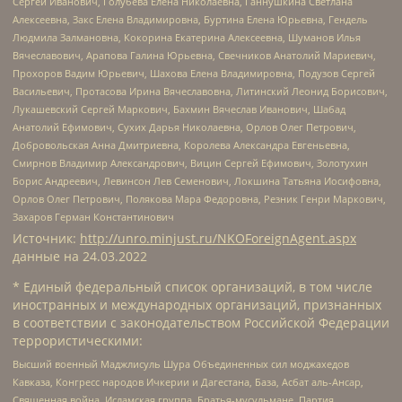
Сергей Иванович, Голубева Елена Николаевна, Ганнушкина Светлана
Алексеевна, Закс Елена Владимировна, Буртина Елена Юрьевна, Гендель
Людмила Залмановна, Кокорина Екатерина Алексеевна, Шуманов Илья
Вячеславович, Арапова Галина Юрьевна, Свечников Анатолий Мариевич,
Прохоров Вадим Юрьевич, Шахова Елена Владимировна, Подузов Сергей
Васильевич, Протасова Ирина Вячеславовна, Литинский Леонид Борисович,
Лукашевский Сергей Маркович, Бахмин Вячеслав Иванович, Шабад
Анатолий Ефимович, Сухих Дарья Николаевна, Орлов Олег Петрович,
Добровольская Анна Дмитриевна, Королева Александра Евгеньевна,
Смирнов Владимир Александрович, Вицин Сергей Ефимович, Золотухин
Борис Андреевич, Левинсон Лев Семенович, Локшина Татьяна Иосифовна,
Орлов Олег Петрович, Полякова Мара Федоровна, Резник Генри Маркович,
Захаров Герман Константинович
Источник:
http://unro.minjust.ru/NKOForeignAgent.aspx
данные на
24.03.2022
* Единый федеральный список организаций, в том числе
иностранных и международных организаций, признанных
в соответствии с законодательством Российской Федерации
террористическими:
Высший военный Маджлисуль Шура Объединенных сил моджахедов
Кавказа, Конгресс народов Ичкерии и Дагестана, База, Асбат аль-Ансар,
Священная война, Исламская группа, Братья-мусульмане, Партия