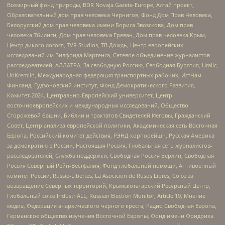
Всемирный фонд природы, BDR Novaja Gazeta-Europe, Алтай проект,
Образовательный дом прав человека Чернигов, Фонд Дом Прав Человека,
Белорусский дом прав человека имени Бориса Звозскова, Дом прав
человека Тбилиси, Дом прав человека Ереван, Дом прав человека Крым,
Центр дикого лосося, TVR Studios, ТВ Дождь, Центр европейских
исследований им Вилфрида Мартенса, Сетевое объединение журналистов
расследователей, АЛЛАТРА, За свободную Россию, Свободная Бурятия, Uralic,
UnKremlin, Международная федерация транспортных рабочих, ИстЧам
Финланд, Гудзоновский институт, Фонд Демократического Развития,
Комитет-2024, Центрально-Европейский университет, Центр
восточноевропейских и международных исследований, Общество
Сторожевой башни, Библии и трактатов Свидетелей Иеговы, Гражданский
Совет, Центр анализа европейской политики, Академическая сеть Восточная
Европа, Российский комитет действия, РЭНД корпорейшн, Русская Америка
за демократию в России, Настоящая Россия, Глобальная сеть журналистов-
расследователей, Служба поддержки, Свободная Россия Берлин, Свободная
Россия Северный Рейн-Вестфалия, Фонд глобальной помощи, Антивоенный
комитет России, Russie-Libertes, La Asocicion de Rusos Libres, Союз за
возвращение Северных территорий, Крымскотатарский Ресурсный Центр,
Глобальный союз IndustriALL, Russian Election Monitor, Article 19, Мнение
медиа, Федерация анархического черного креста, Радио Свободная Европа,
Германское общество изучения Восточной Европы, Фонд имени Фридриха