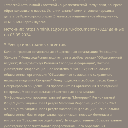
Татарской Автономной Советской Социалистической Республики, Конгресс
ойрат-калмыцкого народа, Исполнительный комитет совета народных
депутатов Красноярского края, Этническое национальное объединение,
ЛГБТ, Я.МЫ Сергей Фургал
Источник:
https://minjust.gov.ru/ru/documents/7822/
данные
на
03.05.2024
* Реестр иностранных агентов:
Калининградская региональная общественная организация "Экозащита!-Женсовет", Фонд содействия защите прав и свобод граждан "Общественный вердикт", Фонд "Институт Развития Свободы Информации", Частное учреждение "Информационное агентство МЕМО. РУ", Региональная общественная организация "Общественная комиссия по сохранению наследия академика Сахарова", Фонд поддержки свободы прессы, Санкт-Петербургская общественная правозащитная организация "Гражданский контроль", Межрегиональная общественная организация "Информационно-просветительский центр "Мемориал", Региональный Фонд "Центр Защиты Прав Средств Массовой Информации", с 05.12.2023 Фонд "Центр Защиты Прав Средств массовой информации", Региональная общественная благотворительная организация помощи беженцам и мигрантам "Гражданское содействие", Негосударственное образовательное учреждение дополнительного профессионального образования (повышение квалификации) специалистов "АКАДЕМИЯ ПО ПРАВАМ ЧЕЛОВЕКА", Свердловская региональная общественная организация "Сутяжник", Автономная некоммерческая организация "Центр независимых социологических исследований", Союз общественных объединений "Российский исследовательский центр по правам человека", Региональное общественное учреждение научно-информационный центр "МЕМОРИАЛ", Некоммерческая организация "Фонд защиты гласности", Автономная некоммерческая организация "Институт прав человека", Городская общественная организация "Екатеринбургское общество "МЕМОРИАЛ", Городская общественная организация "Рязанское историко-просветительское и правозащитное общество "Мемориал" (Рязанский Мемориал), Челябинский региональный орган общественной самодеятельности – женское общественное объединение "Женщины Евразии", Челябинский региональный орган общественной самодеятельности "Уральская правозащитная группа", Фонд содействия защите здоровья и социальной справедливости имени Андрея Рылькова, Автономная Некоммерческая Организация "Аналитический Центр Юрия Левады", Автономная некоммерческая организация социальной поддержки населения "Проект Апрель", Региональная общественная организация помощи женщинам и детям, находящимся в кризисной ситуации "Информационно-методический центр "Анна", Фонд содействия развитию массовых коммуникаций и правовому просвещению "Так-так-Так", Фонд содействия устойчивому развитию "Серебряная тайга", Свердловский региональный общественный фонд социальных проектов "Новое время", "Idel.Реалии", Кавказ.Реалии, Крым.Реалии, Телеканал Настоящее Время, Татаро-башкирская служба Радио Свобода (Azatliq Radiosi), Радио Свободная Европа/Радио Свобода (PCE/PC), "Сибирь.Реалии", "Фактограф", Благотворительный фонд помощи осужденным и их семьям, Автономная некоммерческая организация "Институт глобализации и социальных движений", Фонд "В защиту прав заключенных", Частное учреждение "Центр поддержки и содействия развитию средств массовой информации", Пензенский региональный общественный благотворительный фонд "Гражданский союз", "Север.Реалии", Некоммерческая организация Фонд "Правовая инициатива", Общество с ограниченной ответственностью "Радио Свободная Европа/Радио Свобода", Чешское информационное агентство "MEDIUM-ORIENT", Красноярская региональная общественная организация "Мы против СПИДа", Камалягин Денис Николаевич, Маркелов Сергей Евгеньевич, Пономарев Лев Александрович, Савицкая Людмила Алексеевна, Автономная некоммерческая организация "Центр по работе с проблемой насилия "НАСИЛИЮ.НЕТ", Межрегиональный профессиональный союз работников здравоохранения "Альянс врачей", Юридическое лицо, зарегистрированное в Латвийской Республике, SIA "Medusa Project" (регистрационный номер 40103797863, дата регистрации 10.06.2014), Некоммерческая организация "Фонд по борьбе с коррупцией", Автономная некоммерческая организация "Институт права и публичной политики", Баданин Роман Сергеевич, Гликин Максим Александрович, Железнова Мария Михайловна, Лукьянова Юлия Сергеевна, Маетная Елизавета Витальевна, Маняхин Петр Борисович, Чуракова Ольга Владимировна, Ярош Юлия Петровна, Юридическое лицо "The Insider SIA", зарегистрированное в Риге, Латвийская Республика (дата регистрации 26.06.2015), являющееся администратором доменного имени интернет-издания "The Insider SIA", https://theins.ru, Постернак Алексей Евгеньевич, Рубин Михаил Аркадьевич, Анин Роман Александрович, Юридическое лицо Istories fonds, зарегистрированное в Латвийской Республике (регистрационный номер 50008295751, дата регистрации 24.02.2020), Великовский Дмитрий Александрович, Долинина Ирина Николаевна, Мароховская Алеся Алексеевна, Шлейнов Роман Юрьевич, Шмагун Олеся Валентиновна, Общество с ограниченной ответственностью "Альтаир 2021", Общество с ограниченной ответственностью "Вега 2021", Общество с ограниченной ответственностью "Главный редактор 2021", Общество с ограниченной ответственностью "Ромашки монолит", Важенков Артем Валерьевич, Ивановская областная общественная организация "Центр гендерных исследований", Гурман Юрий Альбертович, Медиапроект "ОВД-Инфо", Егоров Владимир Владимирович, Жилинский Владимир Александрович, Общество с ограниченной ответственностью "ЗП", Иванова София Юрьевна, Карезина Инна Павловна, Кильтау Екатерина Викторовна, Петров Алексей Викторович, Пискунов Сергей Евгеньевич, Смирнов Сергей Сергеевич, Тихонов Михаил Сергеевич, Общество с ограниченной ответственностью "ЖУРНАЛИСТ-ИНОСТРАННЫЙ АГЕНТ", Арапова Галина Юрьевна, Вольтская Татьяна Анатольевна, Американская компания "Mason G.E.S. Anonymous Foundation" (США), являющаяся владельцем интернет-издания https://mnews.world/, Компания "Stichting Bellingcat", зарегистрированная в Нидерландах (дата регистрации 11.07.2018), Захаров Андрей Вячеславович, Клепиковская Екатерина Дмитриевна, Общество с ограниченной ответственностью "МЕМО", Перл Роман Александрович, Симонов Евгений Алексеевич, Соловьева Елена Анатольевна, Сотников Даниил Владимирович, Сурначева Елизавета Дмитриевна, Автономная некоммерческая организация по защите прав человека и информированию населения "Якутия – Наше Мнение", Общество с ограниченной ответственностью "Москоу диджитал медиа", с 26.01.2023 Общество с ограниченной ответственностью "Чайка Белые сады", Ветошкина Валерия Валерьевна, Заговора Максим Александрович, Межрегиональное общественное движение "Российская ЛГБТ - сеть", Оленичев Максим Владимирович, Павлов Иван Юрьевич, Скворцова Елена Сергеевна, Общество с ограниченной ответственностью "Как бы инагент", Кочетков Игорь Викторович, Общество с ограниченной ответственностью "Честные выборы", Еланчик Олег Александрович, Общество с ограниченной ответственностью "Нобелевский призыв", Гималова Регина Эмилевна, Григорьев Андрей Валерьевич, Григорьева Алина Александровна, Ассоциация по содействию защите прав призывников, альтернативнослужащих и военнослужащих "Правозащитная группа "Гражданин.Армия.Право", Хисамова Регина Фаритовна, Автономная некоммерческая организация по реализации социально-правовых программ "Лилит", Дальневосточное общественное движение "Маяк", Санкт-Петербургская ЛГБТ-инициативная группа "Выход", Инициативная группа ЛГБТ+ "Реверс", Алексеев Андрей Викторович, Бекбулатова Таисия Львовна, Беляев Иван Михайлович, Владыкина Елена Сергеевна, Гельман Марат Александрович, Никульшина Вероника Юрьевна, Толоконникова Надежда Андреевна, Шендерович Виктор Анатольевич, Общество с ограниченной ответственностью "Данное сообщение", Общество с ограниченной ответственностью Издательский дом "Новая глава", Айнбиндер Александра Александровна, Московский комьюнити-центр для ЛГБТ+инициатив, Благотворительный фонд развития филантропии, Deutsche Welle (Германия, Kurt-Schumacher-Strasse 3, 53113 Bonn), Борзунова Мария Михайловна, Воробьев Виктор Викторович, Голубева Анна Львовна, Константинова Алла Михайловна, Малкова Ирина Владимировна, Мурадов Мурад Абдулгалимович, Осетинская Елизавета Николаевна, Понасенков Евгений Николаевич, Ганапольский Матвей Юрьевич, Киселев Евгений Алексеевич, Борухович Ирина Григорьевна, Дремин Иван Тимофеевич, Дубровский Дмитрий Викторович, Красноярская региональная общественная организация поддержки и развития альтернативных образовательных технологий и межкультурных коммуникаций "ИНТЕРРА", Маяковская Екатерина Алексеевна, Фейгин Марк Захарович, Филимонов Андрей Викторович, Дзугкоева Регина Николаевна, Доброхотов Роман Александрович, Дудь Юрий Александрович, Елкин Сергей Владимирович, Кругликов Кирилл Игоревич, Сабунаева Мария Леонидовна, Семенов Алексей Владимирович, Шаинян Карен Багратович, Шульман Екатерина Михайловна, Асафьев Артур Валерьевич, Вахштайн Виктор Семенович, Венедиктов Алексей Алексеевич, Лушникова Екатерина Евгеньевна, Волков Леонид Михайлович, Невзоров Александр Глебович, Пархоменко Сергей Борисович, Сироткин Ярослав Николаевич, Кара-Мурза Владимир Владимирович, Баранова Наталья Владимировна, Гозман Леонид Яковлевич, Кагарлицкий Борис Юльевич, Климарев Михаил Валерьевич, Милов Владимир Станиславович, Автономная некоммерческая организация Краснодарский центр современного искусства "Типография", Моргенштерн Алишер Тагирович, Соболь Любовь Эдуардовна, Общество с ограниченной ответственностью "ЛИЗА НОРМ", Каспаров Гарри Кимович, Ходорковский Михаил Борисович, Общество с ограниченной ответственностью "Апрельские тезисы", Данилович Ирина Брониславовна, Кашин Олег Владимирович, Петров Николай Владимирович, Пивоваров Алексей Владимирович, Соколов Михаил Владимирович, Цветкова Юлия Владимировна, Чичваркин Евгений Александрович, Комитет против пыток/Команда против пыток, Общество с ограниченной ответственностью "Первый научный", Общество с ограниченной ответственностью "Вертолет и ко", Белоцерковская Вероника Борисовна, Кац Максим Евгеньевич, Лазарева Татьяна Юрьевна, Шаведдинов Руслан Табризович, Яшин Илья Валерьевич, Общество с ограниченной ответственностью "Иноагент ААВ", Алешковский Дмитрий Петрович, Альбац Евгения Марковна, Быков Дмитрий Львович, Галямина Юлия Евгеньевна, Лойко Сергей Леонидович, Мартынов Кирилл Константинович, Медведев Сергей Александрович, Крашенинников Федор Геннадиевич, Гордеева Катерина Вл