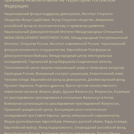
Федерации:
Национальный фонд в поддержку демократии, Институт Открытое
Общество Фонд Содействия, Фонд Открытое общество, Американо-
российский фонд по экономическому и правовому развитию,
Национальный Демократический Институт Международных Отношений,
MEDIA DEVELOPMENT INVESTMENT FUND, Международный Республиканский
Институт, Открытая Россия, Институт современной России, Черноморский
фонд регионального сотрудничества, Европейская Платформа за
Демократические Выборы, Международный центр электоральных
исследований, Германский фонд Маршалла Соединенных Штатов,
Тихоокеанский центр защиты окружающей среды и природных ресурсов,
Свободная Россия, Всемирный конгресс украинцев, Атлантический совет,
Человек в беде, Европейский фонд за демократию, Джеймстаунский фонд,
Прожект Хармони, Родники дракона, Врачи против насильственного
извлечения органов, Фалунь Дафа, Друзья Фалуньгун, Фалуньгун, Коалиция
по расследованию преследования в отношении Фалуньгун в Китае,
Всемирная организация по расследованию преследований Фалуньгун,
Пражский гражданский центр, Ассоциация школ политических
исследований при Совете Европы, Центр либеральной современности,
Форум русскоязычных европейцев, Немецко-русский обмен, Бард колледж,
Европейский выбор, Фонд Ходорковского, Оксфордский российский фонд,
Фонд Будущее России, Компания свободы информации, Проект Медиа,