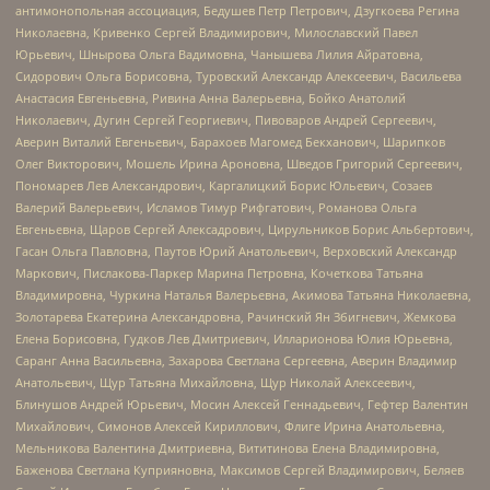
антимонопольная ассоциация, Бедушев Петр Петрович, Дзугкоева Регина
Николаевна, Кривенко Сергей Владимирович, Милославский Павел
Юрьевич, Шнырова Ольга Вадимовна, Чанышева Лилия Айратовна,
Сидорович Ольга Борисовна, Туровский Александр Алексеевич, Васильева
Анастасия Евгеньевна, Ривина Анна Валерьевна, Бойко Анатолий
Николаевич, Дугин Сергей Георгиевич, Пивоваров Андрей Сергеевич,
Аверин Виталий Евгеньевич, Барахоев Магомед Бекханович, Шарипков
Олег Викторович, Мошель Ирина Ароновна, Шведов Григорий Сергеевич,
Пономарев Лев Александрович, Каргалицкий Борис Юльевич, Созаев
Валерий Валерьевич, Исламов Тимур Рифгатович, Романова Ольга
Евгеньевна, Щаров Сергей Алексадрович, Цирульников Борис Альбертович,
Гасан Ольга Павловна, Паутов Юрий Анатольевич, Верховский Александр
Маркович, Пислакова-Паркер Марина Петровна, Кочеткова Татьяна
Владимировна, Чуркина Наталья Валерьевна, Акимова Татьяна Николаевна,
Золотарева Екатерина Александровна, Рачинский Ян Збигневич, Жемкова
Елена Борисовна, Гудков Лев Дмитриевич, Илларионова Юлия Юрьевна,
Саранг Анна Васильевна, Захарова Светлана Сергеевна, Аверин Владимир
Анатольевич, Щур Татьяна Михайловна, Щур Николай Алексеевич,
Блинушов Андрей Юрьевич, Мосин Алексей Геннадьевич, Гефтер Валентин
Михайлович, Симонов Алексей Кириллович, Флиге Ирина Анатольевна,
Мельникова Валентина Дмитриевна, Вититинова Елена Владимировна,
Баженова Светлана Куприяновна, Максимов Сергей Владимирович, Беляев