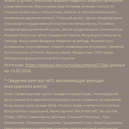
Эберта, XZ gGmbH, Мобильная академия поддержки гендерной демократии
и миротворчества, Форум имени Льва Копелева, American Councils for
International Education, Cultural Vistas, Institute of International Education,
Антивоенное движение Антальи, Открытый диалог, Школа международных
отношений и государственной политики им Питера Мунка, Российско-
канадский демократический альянс, Школа международных отношений им
Нормана Патерсона, Центр Гражданских Свобод, Фонд Бориса Немцова за
Свободу, Фонд имени Фридриха Науманна за свободу, Феминистское
антивоенное сопротивление, Комитет независимости Ингушетии, Прометей,
Stop Occupation of Karelia, Вернись живым, Фридом Хаус, СОТА медиа,
Либерально-демократическая Лига Украины
Источник:
https://minjust.gov.ru/ru/documents/7756/
данные
на
13.05.2024
* Сведения реестра НКО, выполняющих функции
иностранного агента:
Лилит, Правозащитная группа Гражданин.Армия.Право, Нижегородский
центр немецкой и европейской культуры, Центр гендерных исследований,
Фонд защиты прав граждан Штаб, Институт права и публичной политики,
Фонд борьбы с коррупцией, Альянс врачей, НАСИЛИЮ.НЕТ, Мы против
СПИДа, СВЕЧА, Гуманитарное действие, Открытый Петербург, Лига
Избирателей, Правовая инициатива, Гражданский Союз, Хасдей Ерушалаим,
Центр поддержки и содействия развитию средств массовой информации,