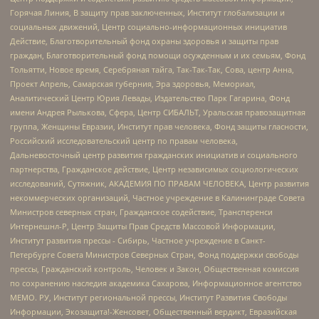
Горячая Линия, В защиту прав заключенных, Институт глобализации и
социальных движений, Центр социально-информационных инициатив
Действие, Благотворительный фонд охраны здоровья и защиты прав
граждан, Благотворительный фонд помощи осужденным и их семьям, Фонд
Тольятти, Новое время, Серебряная тайга, Так-Так-Так, Сова, центр Анна,
Проект Апрель, Самарская губерния, Эра здоровья, Мемориал,
Аналитический Центр Юрия Левады, Издательство Парк Гагарина, Фонд
имени Андрея Рылькова, Сфера, Центр СИБАЛЬТ, Уральская правозащитная
группа, Женщины Евразии, Институт прав человека, Фонд защиты гласности,
Российский исследовательский центр по правам человека,
Дальневосточный центр развития гражданских инициатив и социального
партнерства, Гражданское действие, Центр независимых социологических
исследований, Сутяжник, АКАДЕМИЯ ПО ПРАВАМ ЧЕЛОВЕКА, Центр развития
некоммерческих организаций, Частное учреждение в Калининграде Совета
Министров северных стран, Гражданское содействие, Трансперенси
Интернешнл-Р, Центр Защиты Прав Средств Массовой Информации,
Институт развития прессы - Сибирь, Частное учреждение в Санкт-
Петербурге Совета Министров Северных Стран, Фонд поддержки свободы
прессы, Гражданский контроль, Человек и Закон, Общественная комиссия
по сохранению наследия академика Сахарова, Информационное агентство
МЕМО. РУ, Институт региональной прессы, Институт Развития Свободы
Информации, Экозащита!-Женсовет, Общественный вердикт, Евразийская