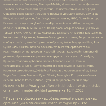
исламского освобождения, Лашкар-И-Тайба, Исламская группа, Движение
Талибан, Исламская партия Туркестана, Общество социальных реформ,
Общество возрождения исламского наследия, Дом двух святых, Джунд аш-
Шам, Исламский джихад, Аль-Каида, Имарат Кавказ, АБТО, Правый сектор,
Исламское государство, Джабха аль-Нусра ли-Ахль аш-Шам, Народное
ополчение имени К. Минина и Д. Пожарского, Аджр от Аллаха Субхану уа
Тагьаля SHAM, АУМ Синрике, Муджахеды джамаата Ат-Тавхида Валь-Джихад,
Чистопольский Джамаат, Рохнамо ба суи давлати исломи, Террористическое
сообщество Сеть, Катиба Таухид валь-Джихад, Хайят Тахрир аш-Шам, Ахлю
Сунна Валь Джамаа, National Socialism/White Power, Артподготовка,
Религиозная группа “Джамаат “Красный пахарь”, Колумбайн, Хатлонский
джамаат, Мусульманская религиозная группа п. Кушкуль г. Оренбург,
Крымско-татарский добровольческий батальон имени Номана
Челебиджихана, Азов, Партия исламского возрождения Таджикистана,
Народная самооборона, Дуббайский джамаат, московская ячейка, Батал-
Хаджи Белхороев, Маньяки Культ Убийц, Молодёжь Которая Улыбается,
Легион Свобода России, Айдар, Русский добровольческий корпус
Источник:
http://nac.gov.ru/terroristicheskie-i-ekstremistskie-
organizacii-i-materialy.html
данные на
16.11.2023
* Перечень общественных объединений и религиозных
организаций в отношении которых судом принято