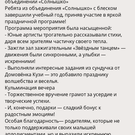
объединении «Солнышко»
Ребята из объединения «Солнышко» с блеском
завершили учебный год, приняв участие в яркой
праздничной программе!
Программа мероприятия была насыщенной:
- Юные артисты трогательно рассказывали стихи,
даря всем зрителям частичку своего тепла.
- Зажгли зал зажигательным «Звёздным танцем» —
движения были синхронными, а улыбки —
искренними!
- Выполняли интересные задания из сундучка от
Домовёнка Кузи — это добавило празднику
волшебства и веселья.
Кульминация вечера
- Торжественное вручение грамот за усердие и
творческие успехи.
- И, конечно, подарки — сладкий бонус к
радостным эмоциям!
Особая благодарность— родителям, которые не
только поддерживали своих малышей
аплодисментами, но и выразили искреннюю