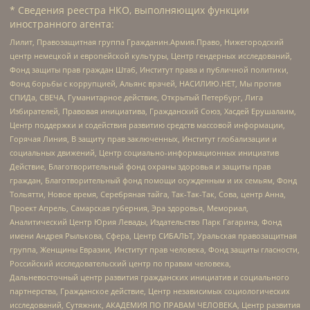
* Сведения реестра НКО, выполняющих функции
иностранного агента:
Лилит, Правозащитная группа Гражданин.Армия.Право, Нижегородский
центр немецкой и европейской культуры, Центр гендерных исследований,
Фонд защиты прав граждан Штаб, Институт права и публичной политики,
Фонд борьбы с коррупцией, Альянс врачей, НАСИЛИЮ.НЕТ, Мы против
СПИДа, СВЕЧА, Гуманитарное действие, Открытый Петербург, Лига
Избирателей, Правовая инициатива, Гражданский Союз, Хасдей Ерушалаим,
Центр поддержки и содействия развитию средств массовой информации,
Горячая Линия, В защиту прав заключенных, Институт глобализации и
социальных движений, Центр социально-информационных инициатив
Действие, Благотворительный фонд охраны здоровья и защиты прав
граждан, Благотворительный фонд помощи осужденным и их семьям, Фонд
Тольятти, Новое время, Серебряная тайга, Так-Так-Так, Сова, центр Анна,
Проект Апрель, Самарская губерния, Эра здоровья, Мемориал,
Аналитический Центр Юрия Левады, Издательство Парк Гагарина, Фонд
имени Андрея Рылькова, Сфера, Центр СИБАЛЬТ, Уральская правозащитная
группа, Женщины Евразии, Институт прав человека, Фонд защиты гласности,
Российский исследовательский центр по правам человека,
Дальневосточный центр развития гражданских инициатив и социального
партнерства, Гражданское действие, Центр независимых социологических
исследований, Сутяжник, АКАДЕМИЯ ПО ПРАВАМ ЧЕЛОВЕКА, Центр развития