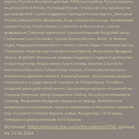
Европа, Российский комитет действия, РЭНД корпорейшн, Русская Америка
за демократию в России, Настоящая Россия, Глобальная сеть журналистов-
расследователей, Служба поддержки, Свободная Россия Берлин, Свободная
Россия Северный Рейн-Вестфалия, Фонд глобальной помощи, Антивоенный
комитет России, Russie-Libertes, La Asocicion de Rusos Libres, Союз за
возвращение Северных территорий, Крымскотатарский Ресурсный Центр,
Глобальный союз IndustriALL, Russian Election Monitor, Article 19, Мнение
медиа, Федерация анархического черного креста, Радио Свободная Европа,
Германское общество изучения Восточной Европы, Фонд имени Фридриха
Эберта, XZ gGmbH, Мобильная академия поддержки гендерной демократии
и миротворчества, Форум имени Льва Копелева, American Councils for
International Education, Cultural Vistas, Institute of International Education,
Антивоенное движение Антальи, Открытый диалог, Школа международных
отношений и государственной политики им Питера Мунка, Российско-
канадский демократический альянс, Школа международных отношений им
Нормана Патерсона, Центр Гражданских Свобод, Фонд Бориса Немцова за
Свободу, Фонд имени Фридриха Науманна за свободу, Феминистское
антивоенное сопротивление, Комитет независимости Ингушетии, Прометей,
Stop Occupation of Karelia, Вернись живым, Фридом Хаус, СОТА медиа,
Либерально-демократическая Лига Украины
Источник:
https://minjust.gov.ru/ru/documents/7756/
данные
на
13.05.2024