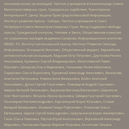
некоммерческих организаций, Частное учреждение в Калининграде Совета
Министров северных стран, Гражданское содействие, Трансперенси
Интернешнл-Р, Центр Защиты Прав Средств Массовой Информации,
Институт развития прессы - Сибирь, Частное учреждение в Санкт-
Петербурге Совета Министров Северных Стран, Фонд поддержки свободы
прессы, Гражданский контроль, Человек и Закон, Общественная комиссия
по сохранению наследия академика Сахарова, Информационное агентство
МЕМО. РУ, Институт региональной прессы, Институт Развития Свободы
Информации, Экозащита!-Женсовет, Общественный вердикт, Евразийская
антимонопольная ассоциация, Бедушев Петр Петрович, Дзугкоева Регина
Николаевна, Кривенко Сергей Владимирович, Милославский Павел
Юрьевич, Шнырова Ольга Вадимовна, Чанышева Лилия Айратовна,
Сидорович Ольга Борисовна, Туровский Александр Алексеевич, Васильева
Анастасия Евгеньевна, Ривина Анна Валерьевна, Бойко Анатолий
Николаевич, Дугин Сергей Георгиевич, Пивоваров Андрей Сергеевич,
Аверин Виталий Евгеньевич, Барахоев Магомед Бекханович, Шарипков
Олег Викторович, Мошель Ирина Ароновна, Шведов Григорий Сергеевич,
Пономарев Лев Александрович, Каргалицкий Борис Юльевич, Созаев
Валерий Валерьевич, Исламов Тимур Рифгатович, Романова Ольга
Евгеньевна, Щаров Сергей Алексадрович, Цирульников Борис Альбертович,
Гасан Ольга Павловна, Паутов Юрий Анатольевич, Верховский Александр
Маркович, Пислакова-Паркер Марина Петровна, Кочеткова Татьяна