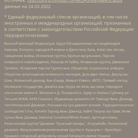
Источник:
http://unro.minjust.ru/NKOForeignAgent.aspx
данные на
24.03.2022
* Единый федеральный список организаций, в том числе
иностранных и международных организаций, признанных
в соответствии с законодательством Российской Федерации
террористическими:
Высший военный Маджлисуль Шура Объединенных сил моджахедов
Кавказа, Конгресс народов Ичкерии и Дагестана, База, Асбат аль-Ансар,
Священная война, Исламская группа, Братья-мусульмане, Партия
исламского освобождения, Лашкар-И-Тайба, Исламская группа, Движение
Талибан, Исламская партия Туркестана, Общество социальных реформ,
Общество возрождения исламского наследия, Дом двух святых, Джунд аш-
Шам, Исламский джихад, Аль-Каида, Имарат Кавказ, АБТО, Правый сектор,
Исламское государство, Джабха аль-Нусра ли-Ахль аш-Шам, Народное
ополчение имени К. Минина и Д. Пожарского, Аджр от Аллаха Субхану уа
Тагьаля SHAM, АУМ Синрике, Муджахеды джамаата Ат-Тавхида Валь-Джихад,
Чистопольский Джамаат, Рохнамо ба суи давлати исломи, Террористическое
сообщество Сеть, Катиба Таухид валь-Джихад, Хайят Тахрир аш-Шам, Ахлю
Сунна Валь Джамаа, National Socialism/White Power, Артподготовка,
Религиозная группа “Джамаат “Красный пахарь”, Колумбайн, Хатлонский
джамаат, Мусульманская религиозная группа п. Кушкуль г. Оренбург,
Крымско-татарский добровольческий батальон имени Номана