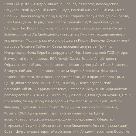
научный центр им Вудро Вильсона, Свободная пресса, Возрождение,
Всеукраинский духовный центр , Риддл, Русский антивоенный комитет в
Швеции, Проект Медуза, Фонд Андрея Сахарова, Форум свободной России,
Лига Свободных Наций, Transparеncy International, Форум Свободных
Народов ПостРоссии, Солидарность с гражданским движением в России –
Solidarus, КрымSOS, Свободный университет, Институт государственного
управления, Форум гражданского общества Россия, Беллона, Союз жителей
островов Тисима и Хабомаи, Съезд народных депутатов, Гринпис
Интернешнл, Фонд борьбы с коррупцией Инк, Завет церквей TCCN, Агора,
Всемирный фонд природы, BDR Novaja Gazeta-Europe, Алтай проект,
Образовательный дом прав человека Чернигов, Фонд Дом Прав Человека,
Белорусский дом прав человека имени Бориса Звозскова, Дом прав
человека Тбилиси, Дом прав человека Ереван, Дом прав человека Крым,
Центр дикого лосося, TVR Studios, ТВ Дождь, Центр европейских
исследований им Вилфрида Мартенса, Сетевое объединение журналистов
расследователей, АЛЛАТРА, За свободную Россию, Свободная Бурятия, Uralic,
UnKremlin, Международная федерация транспортных рабочих, ИстЧам
Финланд, Гудзоновский институт, Фонд Демократического Развития,
Комитет-2024, Центрально-Европейский университет, Центр
восточноевропейских и международных исследований, Общество
Сторожевой башни, Библии и трактатов Свидетелей Иеговы, Гражданский
Совет, Центр анализа европейской политики, Академическая сеть Восточная