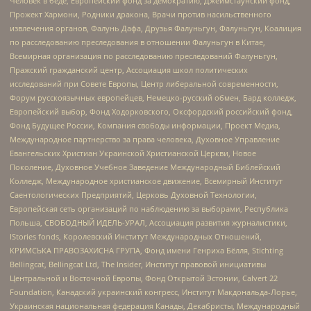
Человек в беде, Европейский фонд за демократию, Джеймстаунский фонд,
Прожект Хармони, Родники дракона, Врачи против насильственного
извлечения органов, Фалунь Дафа, Друзья Фалуньгун, Фалуньгун, Коалиция
по расследованию преследования в отношении Фалуньгун в Китае,
Всемирная организация по расследованию преследований Фалуньгун,
Пражский гражданский центр, Ассоциация школ политических
исследований при Совете Европы, Центр либеральной современности,
Форум русскоязычных европейцев, Немецко-русский обмен, Бард колледж,
Европейский выбор, Фонд Ходорковского, Оксфордский российский фонд,
Фонд Будущее России, Компания свободы информации, Проект Медиа,
Международное партнерство за права человека, Духовное Управление
Евангельских Христиан Украинской Христианской Церкви, Новое
Поколение, Духовное Учебное Заведение Международный Библейский
Колледж, Международное христианское движение, Всемирный Институт
Саентологических Предприятий, Церковь Духовной Технологии,
Европейская сеть организаций по наблюдению за выборами, Республика
Польша, СВОБОДНЫЙ ИДЕЛЬ-УРАЛ, Ассоциация развития журналистики,
IStories fonds, Королевский Институт Международных Отношений,
КРИМСЬКА ПРАВОЗАХИСНА ГРУПА, Фонд имени Генриха Бёлля, Stichting
Bellingcat, Bellingcat Ltd, The Insider, Институт правовой инициативы
Центральной и Восточной Европы, Фонд Открытой Эстонии, Calvert 22
Foundation, Канадский украинский конгресс, Институт Макдональда-Лорье,
Украинская национальная федерация Канады, Декабристы, Международный