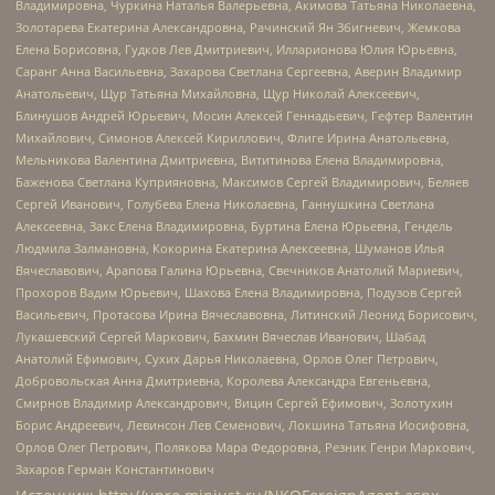
Владимировна, Чуркина Наталья Валерьевна, Акимова Татьяна Николаевна,
Золотарева Екатерина Александровна, Рачинский Ян Збигневич, Жемкова
Елена Борисовна, Гудков Лев Дмитриевич, Илларионова Юлия Юрьевна,
Саранг Анна Васильевна, Захарова Светлана Сергеевна, Аверин Владимир
Анатольевич, Щур Татьяна Михайловна, Щур Николай Алексеевич,
Блинушов Андрей Юрьевич, Мосин Алексей Геннадьевич, Гефтер Валентин
Михайлович, Симонов Алексей Кириллович, Флиге Ирина Анатольевна,
Мельникова Валентина Дмитриевна, Вититинова Елена Владимировна,
Баженова Светлана Куприяновна, Максимов Сергей Владимирович, Беляев
Сергей Иванович, Голубева Елена Николаевна, Ганнушкина Светлана
Алексеевна, Закс Елена Владимировна, Буртина Елена Юрьевна, Гендель
Людмила Залмановна, Кокорина Екатерина Алексеевна, Шуманов Илья
Вячеславович, Арапова Галина Юрьевна, Свечников Анатолий Мариевич,
Прохоров Вадим Юрьевич, Шахова Елена Владимировна, Подузов Сергей
Васильевич, Протасова Ирина Вячеславовна, Литинский Леонид Борисович,
Лукашевский Сергей Маркович, Бахмин Вячеслав Иванович, Шабад
Анатолий Ефимович, Сухих Дарья Николаевна, Орлов Олег Петрович,
Добровольская Анна Дмитриевна, Королева Александра Евгеньевна,
Смирнов Владимир Александрович, Вицин Сергей Ефимович, Золотухин
Борис Андреевич, Левинсон Лев Семенович, Локшина Татьяна Иосифовна,
Орлов Олег Петрович, Полякова Мара Федоровна, Резник Генри Маркович,
Захаров Герман Константинович