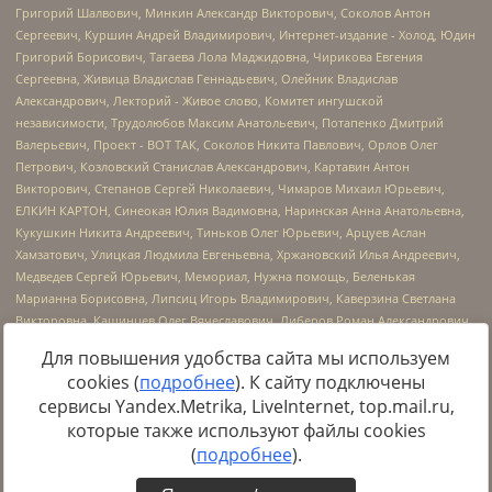
Для повышения удобства сайта мы используем
cookies (
подробнее
). К сайту подключены
сервисы Yandex.Metrika, LiveInternet, top.mail.ru,
Источник:
https://minjust.gov.ru/uploaded/files/reestr-
которые также используют файлы cookies
inostrannyih-agentov-22-03-2024.pdf
данные на
22.03.2024
(
подробнее
).