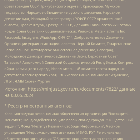
Совет граждан СССР Прикубанского округа г. Краснодара, Мужское
государство, Народное объединение русского движения, Народное
движение Адат, Народный совет граждан РСФСР СССР Архангельской
области, Проект Штурм, Граждане СССР, Держава Союз Советских Светлых
Родов, Совет Советских Социалистических Районов, Meta Platforms Inc,
Facebook, Instagram, WhatsApp, СИЧ-С14, Добровольческое Движение
Организации украинских националистов, Черный Комитет, Татарстанское
Региональное Всетатарское общественное движение, Невоград,
Молодежное Демократическое Движение Весна, Верховный Совет
Татарской Автономной Советской Социалистической Республики, Конгресс
ойрат-калмыцкого народа, Исполнительный комитет совета народных
депутатов Красноярского края, Этническое национальное объединение,
ЛГБТ, Я.МЫ Сергей Фургал
Источник:
https://minjust.gov.ru/ru/documents/7822/
данные
на
03.05.2024
* Реестр иностранных агентов:
Калининградская региональная общественная организация "Экозащита!-Женсовет", Фонд содействия защите прав и свобод граждан "Общественный вердикт", Фонд "Институт Развития Свободы Информации", Частное учреждение "Информационное агентство МЕМО. РУ", Региональная общественная организация "Общественная комиссия по сохранению наследия академика Сахарова", Фонд поддержки свободы прессы, Санкт-Петербургская общественная правозащитная организация "Гражданский контроль", Межрегиональная общественная организация "Информационно-просветительский центр "Мемориал", Региональный Фонд "Центр Защиты Прав Средств Массовой Информации", с 05.12.2023 Фонд "Центр Защиты Прав Средств массовой информации", Региональная общественная благотворительная организация помощи беженцам и мигрантам "Гражданское содействие", Негосударственное образовательное учреждение дополнительного профессионального образования (повышение квалификации) специалистов "АКАДЕМИЯ ПО ПРАВАМ ЧЕЛОВЕКА", Свердловская региональная общественная организация "Сутяжник", Автономная некоммерческая организация "Центр независимых социологических исследований", Союз общественных объединений "Российский исследовательский центр по правам человека", Региональное общественное учреждение научно-информационный центр "МЕМОРИАЛ", Некоммерческая организация "Фонд защиты гласности", Автономная некоммерческая организация "Институт прав человека", Городская общественная организация "Екатеринбургское общество "МЕМОРИАЛ", Городская общественная организация "Рязанское историко-просветительское и правозащитное общество "Мемориал" (Рязанский Мемориал), Челябинский региональный орган общественной самодеятельности – женское общественное объединение "Женщины Евразии", Челябинский региональный орган общественной самодеятельности "Уральская правозащитная группа", Фонд содействия защите здоровья и социальной справедливости имени Андрея Рылькова, Автономная Некоммерческая Организация "Аналитический Центр Юрия Левады", Автономная некоммерческая организация социальной поддержки населения "Проект Апрель", Региональная общественная организация помощи женщинам и детям, находящимся в кризисной ситуации "Информационно-методический центр "Анна", Фонд содействия развитию массовых коммуникаций и правовому просвещению "Так-так-Так", Фонд содействия устойчивому развитию "Серебряная тайга", Свердловский региональный общественный фонд социальных проектов "Новое время", "Idel.Реалии", Кавказ.Реалии, Крым.Реалии, Телеканал Настоящее Время, Татаро-башкирская служба Радио Свобода (Azatliq Radiosi), Радио Свободная Европа/Радио Свобода (PCE/PC), "Сибирь.Реалии", "Фактограф", Благотворительный фонд помощи осужденным и их семьям, Автономная некоммерческая организация "Институт глобализации и социальных движений", Фонд "В защиту прав заключенных", Частное учреждение "Центр поддержки и содействия развитию средств массовой информации", Пензенский региональный общественный благотворительный фонд "Гражданский союз", "Север.Реалии", Некоммерческая организация Фонд "Правовая инициатива", Общество с ограниченной ответственностью "Радио Свободная Европа/Радио Свобода", Чешское информационное агентство "MEDIUM-ORIENT", Красноярская региональная общественная организация "Мы против СПИДа", Камалягин Денис Николаевич, Маркелов Сергей Евгеньевич, Пономарев Лев Александрович, Савицкая Людмила Алексеевна, Автономная некоммерческая организация "Центр по работе с проблемой насилия "НАСИЛИЮ.НЕТ", Межрегиональный профессиональный союз работников здравоохранения "Альянс врачей", Юридическое лицо, зарегистрированное в Латвийской Республике, SIA "Medusa Project" (регистрационный номер 40103797863, дата регистрации 10.06.2014), Некоммерческая организация "Фонд по борьбе с коррупцией", Автономная некоммерческая организация "Институт права и публичной политики", Баданин Роман Сергеевич, Гликин Максим Александрович, Железнова Мария Михайловна, Лукьянова Юлия Сергеевна, Маетная Елизавета Витальевна, Маняхин Петр Борисович, Чуракова Ольга Владимировна, Ярош Юлия Петровна, Юридическое лицо "The Insider SIA", зарегистрированное в Риге, Латвийская Республика (дата регистрации 26.06.2015), являющееся администратором доменного имени интернет-издания "The Insider SIA", https://theins.ru, Постернак Алексей Евгеньевич, Рубин Михаил Аркадьевич, Анин Роман Александрович, Юридическое лицо Istories fonds, зарегистрированное в Латвийской Республике (регистрационный номер 50008295751, дата регистрации 24.02.2020), Великовский Дмитрий Александрович, Долинина Ирина Николаевна, Мароховская Алеся Алексеевна, Шлейнов Роман Юрьевич, Шмагун Олеся Валентиновна, Общество с ограниченной ответственностью "Альтаир 2021", Общество с ограниченной ответственностью "Вега 2021", Общество с ограниченной ответственностью "Главный редактор 2021", Общество с ограниченной ответственностью "Ромашки монолит", Важенков Артем Валерьевич, Ивановская областная общественная организация "Центр гендерных исследований", Гурман Юрий Альбертович, Медиапроект "ОВД-Инфо", Егоров Владимир Владимирович, Жилинский Владимир Александрович, Общество с ограниченной ответственностью "ЗП", Иванова София Юрьевна, Карезина Инна Павловна, Кильтау Екатерина Викторовна, Петров Алексей Викторович, Пискунов Сергей Евгеньевич, Смирнов Сергей Сергеевич, Тихонов Михаил Сергеевич, Общество с ограниченной ответственностью "ЖУРНАЛИСТ-ИНОСТРАННЫЙ АГЕНТ", Арапова Галина Юрьевна, Вольтская Татьяна Анатольевна, Американская компания "Mason G.E.S. Anonymous Foundation" (США), являющаяся владельцем интернет-издания https://mnews.world/, Компания "Stichting Bellingcat", зарегистрированная в Нидерландах (дата регистрации 11.07.2018), Захаров Андрей Вячеславович, Клепиковская Екатерина Дмитриевна, Общество с ограниченной ответственностью "МЕМО", Перл Роман Александрович, Симонов Евгений Алексеевич, Соловьева Елена Анатольевна, Сотников Даниил Владимирович, Сурначева Елизавета Дмитриевна, Автономная некоммерческая организация по защите прав человека и информированию населения "Якутия – Наше Мнение", Общество с ограниченной ответственностью "Москоу диджитал медиа", с 26.01.2023 Общество с ограниченной ответственностью "Чайка Белые сады", Ветошкина Валерия Валерьевна, Заговора Максим Александрович, Межрегиональное общественное движение "Российская ЛГБТ - сеть", Оленичев Максим Владимирович, Павлов Иван Юрьевич, Скворцова Елена Сергеевна, Общество с ограниченной ответственностью "Как бы инагент", Кочетков Игорь Викторович, Общество с ограниченной ответственностью "Честные выборы", Еланчик Олег Александрович, Общество с ограниченной ответственностью "Нобелевский призыв", Гималова Регина Эмилевна, Григорьев Андрей Валерьевич, Григорьева Алина Александровна, Ассоциация по содействию защите прав призывников, альтернативнослужащих и военнослужащих "Правозащитная группа "Гражданин.Армия.Право", Хисамова Регина Фаритовна, Автономная некоммерческая организация по реализации социально-правовых программ "Лилит", Дальневосточное общественное движение "Маяк", Санкт-Петербургская ЛГБТ-инициативная группа "Выход", Инициативная группа ЛГБТ+ "Реверс", Алексеев Андрей Викторович, Бекбулатова Таисия Львовна, Беляев Иван Михайлович, Владыкина Елена Сергеевна, Гельман Марат Александрович, Никульшина Вероника Юрьевна, Толоконникова Надежда Андреевна, Шендерович Виктор Анатольевич, Общество с ограниченной ответственностью "Данное сообщение", Общество с ограниченной ответственностью Издательский дом "Новая глава", Айнбиндер Александра Александровна, Московский комьюнити-центр для ЛГБТ+инициатив, Благотворительный фонд развития филантропии, Deutsche Welle (Германия, Kurt-Schumacher-Strasse 3, 53113 Bonn), Борзунова Мария Михайловна, Воробьев Виктор Викторович, Голубева Анна Львовна, Константинова Алла Михайловна, Малкова Ирина Владимировна, Мурадов Мурад Абдулгалимович, Осетинская Елизавета Николаевна, Понасенков Евгений Николаевич, Ганапольский Матвей Юрьевич, Киселев Евгений Алексеевич, Борухович Ирина Григорьевна, Дремин Иван Тимофеевич, Дубровский Дмитрий Викторович, Красноярская региональная общественная организация поддержки и развития альтернативных образовательных технологий и межкультурных коммуникаций "ИНТЕРРА", Маяковская Екатерина Алексеевна, Фейгин Марк Захарович, Филимонов Андрей Викторович, Дзугкоева Регина Николаевна, Доброхотов Роман Александрович, Дудь Юрий Александрович, Елкин Сергей Владимирович, Кругликов Кирилл Игоревич, Сабунаева Мария Леонидовна, Семенов Алексей Владимирович, Шаинян Карен Багратович, Шульман Екатерина Михайловна, Асафьев Артур Валерьевич, Вахштайн Виктор Семенович, Венедиктов Алексей Алексеевич, Лушникова Екатерина Евгеньевна, Волков Леонид Михайлович, Невзоров Александр Глебович, Пархоменко Сергей Борисович, Сироткин Ярослав Николаевич, Кара-Мурза Владимир Владимирович, Баранова Наталья Владимировна, Гозман Леонид Яковлевич, Кагарлицкий Борис Юльевич, Климарев Михаил Валерьевич, Милов Владимир Станиславович, Автономная некоммерческая организация Краснодарский центр современного искусства "Типография", Моргенштерн Алишер Тагирович, Соболь Любовь Эдуардовна, Общество с ограниченной ответственностью "ЛИЗА НОРМ", Каспаров Гарри Кимович, Ходорковский Михаил Борисович, Общество с ограниченной ответственностью "Апрельские тезисы", Данилович Ирина Брониславовна, Кашин Олег Владимирович, Петров Николай Владимирович, Пивоваров Алексей Владимирович, Соколов Михаил Владимирович, Цветкова Юлия Владимировна, Чичваркин Евгений Александрович, Комитет против пыток/Команда против пыток, Общество с ограниченной ответственностью "Первый научный", Общество с ограниченной ответственностью "Вертолет и ко", Белоцерковская Вероника Борисовна, Кац Максим Евгеньевич, Лазарева Татьяна Юрьевна, Шаведдинов Руслан Табризович, Яшин Илья Валерьевич, Общество с ограниченной ответственностью "Иноагент ААВ", Алешковский Дмитрий Петрович, Альбац Евгения Марковна, Быков Дмитрий Львович, Галямина Юлия Евгеньевна, Лойко Сергей Леонидович, Мартынов Кирилл Константинович, Медведев Сергей Александрович, Крашенинников Федор Геннадиевич, Гордеева Катерина Вл