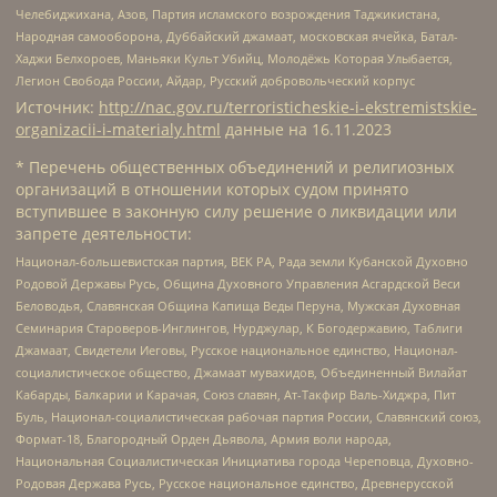
Челебиджихана, Азов, Партия исламского возрождения Таджикистана,
Народная самооборона, Дуббайский джамаат, московская ячейка, Батал-
Хаджи Белхороев, Маньяки Культ Убийц, Молодёжь Которая Улыбается,
Легион Свобода России, Айдар, Русский добровольческий корпус
Источник:
http://nac.gov.ru/terroristicheskie-i-ekstremistskie-
organizacii-i-materialy.html
данные на
16.11.2023
* Перечень общественных объединений и религиозных
организаций в отношении которых судом принято
вступившее в законную силу решение о ликвидации или
запрете деятельности:
Национал-большевистская партия, ВЕК РА, Рада земли Кубанской Духовно
Родовой Державы Русь, Община Духовного Управления Асгардской Веси
Беловодья, Славянская Община Капища Веды Перуна, Мужская Духовная
Семинария Староверов-Инглингов, Нурджулар, К Богодержавию, Таблиги
Джамаат, Свидетели Иеговы, Русское национальное единство, Национал-
социалистическое общество, Джамаат мувахидов, Объединенный Вилайат
Кабарды, Балкарии и Карачая, Союз славян, Ат-Такфир Валь-Хиджра, Пит
Буль, Национал-социалистическая рабочая партия России, Славянский союз,
Формат-18, Благородный Орден Дьявола, Армия воли народа,
Национальная Социалистическая Инициатива города Череповца, Духовно-
Родовая Держава Русь, Русское национальное единство, Древнерусской