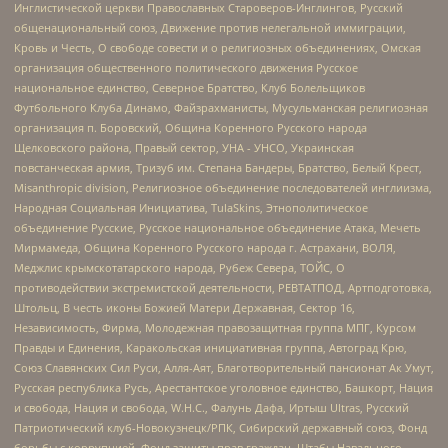
Инглистической церкви Православных Староверов-Инглингов, Русский
общенациональный союз, Движение против нелегальной иммиграции,
Кровь и Честь, О свободе совести и о религиозных объединениях, Омская
организация общественного политического движения Русское
национальное единство, Северное Братство, Клуб Болельщиков
Футбольного Клуба Динамо, Файзрахманисты, Мусульманская религиозная
организация п. Боровский, Община Коренного Русского народа
Щелковского района, Правый сектор, УНА - УНСО, Украинская
повстанческая армия, Тризуб им. Степана Бандеры, Братство, Белый Крест,
Misanthropic division, Религиозное объединение последователей инглиизма,
Народная Социальная Инициатива, TulaSkins, Этнополитическое
объединение Русские, Русское национальное объединение Атака, Мечеть
Мирмамеда, Община Коренного Русского народа г. Астрахани, ВОЛЯ,
Меджлис крымскотатарского народа, Рубеж Севера, ТОЙС, О
противодействии экстремистской деятельности, РЕВТАТПОД, Артподготовка,
Штольц, В честь иконы Божией Матери Державная, Сектор 16,
Независимость, Фирма, Молодежная правозащитная группа МПГ, Курсом
Правды и Единения, Каракольская инициативная группа, Автоград Крю,
Союз Славянских Сил Руси, Алля-Аят, Благотворительный пансионат Ак Умут,
Русская республика Русь, Арестантское уголовное единство, Башкорт, Нация
и свобода, Нация и свобода, W.H.С., Фалунь Дафа, Иртыш Ultras, Русский
Патриотический клуб-Новокузнецк/РПК, Сибирский державный союз, Фонд
борьбы с коррупцией, Фонд защиты прав граждан, Штабы Навального,