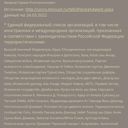
Захаров Герман Константинович
Источник:
http://unro.minjust.ru/NKOForeignAgent.aspx
данные на
24.03.2022
* Единый федеральный список организаций, в том числе
иностранных и международных организаций, признанных
в соответствии с законодательством Российской Федерации
террористическими:
Высший военный Маджлисуль Шура Объединенных сил моджахедов
Кавказа, Конгресс народов Ичкерии и Дагестана, База, Асбат аль-Ансар,
Священная война, Исламская группа, Братья-мусульмане, Партия
исламского освобождения, Лашкар-И-Тайба, Исламская группа, Движение
Талибан, Исламская партия Туркестана, Общество социальных реформ,
Общество возрождения исламского наследия, Дом двух святых, Джунд аш-
Шам, Исламский джихад, Аль-Каида, Имарат Кавказ, АБТО, Правый сектор,
Исламское государство, Джабха аль-Нусра ли-Ахль аш-Шам, Народное
ополчение имени К. Минина и Д. Пожарского, Аджр от Аллаха Субхану уа
Тагьаля SHAM, АУМ Синрике, Муджахеды джамаата Ат-Тавхида Валь-Джихад,
Чистопольский Джамаат, Рохнамо ба суи давлати исломи, Террористическое
сообщество Сеть, Катиба Таухид валь-Джихад, Хайят Тахрир аш-Шам, Ахлю
Сунна Валь Джамаа, National Socialism/White Power, Артподготовка,
Религиозная группа “Джамаат “Красный пахарь”, Колумбайн, Хатлонский