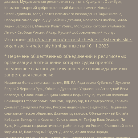
джамаат, Мусульманская религиозная группа п. Кушкуль г. Оренбург,
Крымско-татарский добровольческий батальон имени Номана
Челебиджихана, Азов, Партия исламского возрождения Таджикистана,
Народная самооборона, Дуббайский джамаат, московская ячейка, Батал-
Хаджи Белхороев, Маньяки Культ Убийц, Молодёжь Которая Улыбается,
Легион Свобода России, Айдар, Русский добровольческий корпус
Источник:
http://nac.gov.ru/terroristicheskie-i-ekstremistskie-
organizacii-i-materialy.html
данные на
16.11.2023
* Перечень общественных объединений и религиозных
организаций в отношении которых судом принято
вступившее в законную силу решение о ликвидации или
запрете деятельности:
Национал-большевистская партия, ВЕК РА, Рада земли Кубанской Духовно
Родовой Державы Русь, Община Духовного Управления Асгардской Веси
Беловодья, Славянская Община Капища Веды Перуна, Мужская Духовная
Семинария Староверов-Инглингов, Нурджулар, К Богодержавию, Таблиги
Джамаат, Свидетели Иеговы, Русское национальное единство, Национал-
социалистическое общество, Джамаат мувахидов, Объединенный Вилайат
Кабарды, Балкарии и Карачая, Союз славян, Ат-Такфир Валь-Хиджра, Пит
Буль, Национал-социалистическая рабочая партия России, Славянский союз,
Формат-18, Благородный Орден Дьявола, Армия воли народа,
Национальная Социалистическая Инициатива города Череповца, Духовно-