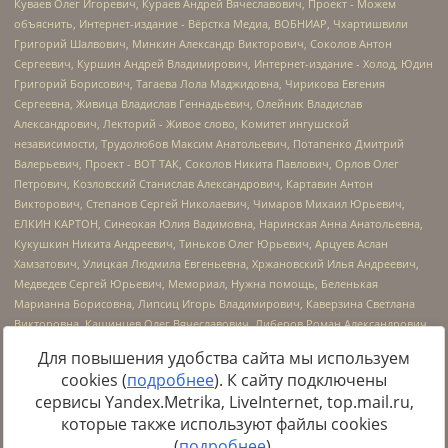
Для повышения удобства сайта мы используем
cookies (
подробнее
). К сайту подключены
сервисы Yandex.Metrika, LiveInternet, top.mail.ru,
Источник:
https://minjust.gov.ru/uploaded/files/reestr-
которые также используют файлы cookies
inostrannyih-agentov-22-03-2024.pdf
данные на
22.03.2024
(
подробнее
).