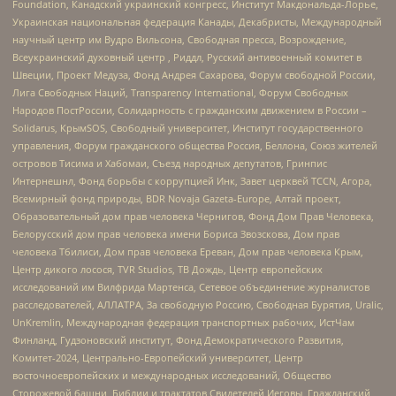
Foundation, Канадский украинский конгресс, Институт Макдональда-Лорье,
Украинская национальная федерация Канады, Декабристы, Международный
научный центр им Вудро Вильсона, Свободная пресса, Возрождение,
Всеукраинский духовный центр , Риддл, Русский антивоенный комитет в
Швеции, Проект Медуза, Фонд Андрея Сахарова, Форум свободной России,
Лига Свободных Наций, Transparеncy International, Форум Свободных
Народов ПостРоссии, Солидарность с гражданским движением в России –
Solidarus, КрымSOS, Свободный университет, Институт государственного
управления, Форум гражданского общества Россия, Беллона, Союз жителей
островов Тисима и Хабомаи, Съезд народных депутатов, Гринпис
Интернешнл, Фонд борьбы с коррупцией Инк, Завет церквей TCCN, Агора,
Всемирный фонд природы, BDR Novaja Gazeta-Europe, Алтай проект,
Образовательный дом прав человека Чернигов, Фонд Дом Прав Человека,
Белорусский дом прав человека имени Бориса Звозскова, Дом прав
человека Тбилиси, Дом прав человека Ереван, Дом прав человека Крым,
Центр дикого лосося, TVR Studios, ТВ Дождь, Центр европейских
исследований им Вилфрида Мартенса, Сетевое объединение журналистов
расследователей, АЛЛАТРА, За свободную Россию, Свободная Бурятия, Uralic,
UnKremlin, Международная федерация транспортных рабочих, ИстЧам
Финланд, Гудзоновский институт, Фонд Демократического Развития,
Комитет-2024, Центрально-Европейский университет, Центр
восточноевропейских и международных исследований, Общество
Сторожевой башни, Библии и трактатов Свидетелей Иеговы, Гражданский