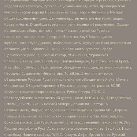
Родовая Держава Русь, Русское национальное единство, Древнерусской
Инглистической церкви Православных Староверов-Инглингов, Русский
общенациональный союз, Движение против нелегальной иммиграции,
Кровь и Честь, О свободе совести и о религиозных объединениях, Омская
организация общественного политического движения Русское
национальное единство, Северное Братство, Клуб Болельщиков
Футбольного Клуба Динамо, Файзрахманисты, Мусульманская религиозная
организация п. Боровский, Община Коренного Русского народа
Щелковского района, Правый сектор, УНА - УНСО, Украинская
повстанческая армия, Тризуб им. Степана Бандеры, Братство, Белый Крест,
Misanthropic division, Религиозное объединение последователей инглиизма,
Народная Социальная Инициатива, TulaSkins, Этнополитическое
объединение Русские, Русское национальное объединение Атака, Мечеть
Мирмамеда, Община Коренного Русского народа г. Астрахани, ВОЛЯ,
Меджлис крымскотатарского народа, Рубеж Севера, ТОЙС, О
противодействии экстремистской деятельности, РЕВТАТПОД, Артподготовка,
Штольц, В честь иконы Божией Матери Державная, Сектор 16,
Независимость, Фирма, Молодежная правозащитная группа МПГ, Курсом
Правды и Единения, Каракольская инициативная группа, Автоград Крю,
Союз Славянских Сил Руси, Алля-Аят, Благотворительный пансионат Ак Умут,
Русская республика Русь, Арестантское уголовное единство, Башкорт, Нация
и свобода, Нация и свобода, W.H.С., Фалунь Дафа, Иртыш Ultras, Русский