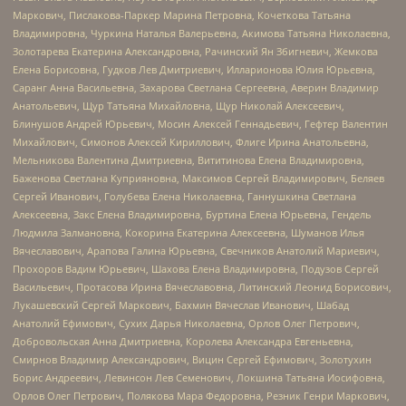
Маркович, Пислакова-Паркер Марина Петровна, Кочеткова Татьяна
Владимировна, Чуркина Наталья Валерьевна, Акимова Татьяна Николаевна,
Золотарева Екатерина Александровна, Рачинский Ян Збигневич, Жемкова
Елена Борисовна, Гудков Лев Дмитриевич, Илларионова Юлия Юрьевна,
Саранг Анна Васильевна, Захарова Светлана Сергеевна, Аверин Владимир
Анатольевич, Щур Татьяна Михайловна, Щур Николай Алексеевич,
Блинушов Андрей Юрьевич, Мосин Алексей Геннадьевич, Гефтер Валентин
Михайлович, Симонов Алексей Кириллович, Флиге Ирина Анатольевна,
Мельникова Валентина Дмитриевна, Вититинова Елена Владимировна,
Баженова Светлана Куприяновна, Максимов Сергей Владимирович, Беляев
Сергей Иванович, Голубева Елена Николаевна, Ганнушкина Светлана
Алексеевна, Закс Елена Владимировна, Буртина Елена Юрьевна, Гендель
Людмила Залмановна, Кокорина Екатерина Алексеевна, Шуманов Илья
Вячеславович, Арапова Галина Юрьевна, Свечников Анатолий Мариевич,
Прохоров Вадим Юрьевич, Шахова Елена Владимировна, Подузов Сергей
Васильевич, Протасова Ирина Вячеславовна, Литинский Леонид Борисович,
Лукашевский Сергей Маркович, Бахмин Вячеслав Иванович, Шабад
Анатолий Ефимович, Сухих Дарья Николаевна, Орлов Олег Петрович,
Добровольская Анна Дмитриевна, Королева Александра Евгеньевна,
Смирнов Владимир Александрович, Вицин Сергей Ефимович, Золотухин
Борис Андреевич, Левинсон Лев Семенович, Локшина Татьяна Иосифовна,
Орлов Олег Петрович, Полякова Мара Федоровна, Резник Генри Маркович,