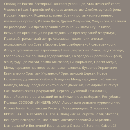
Свободная Россия, Всемирный конгресс украинцев, Атлантический совет,
Человек в беде, Европейский фонд за демократию, Джеймстаунский фонд,
Прожект Хармони, Родники дракона, Врачи против насильственного
извлечения органов, Фалунь Дафа, Друзья Фалуньгун, Фалуньгун, Коалиция
по расследованию преследования в отношении Фалуньгун в Китае,
Всемирная организация по расследованию преследований Фалуньгун,
Пражский гражданский центр, Ассоциация школ политических
исследований при Совете Европы, Центр либеральной современности,
Форум русскоязычных европейцев, Немецко-русский обмен, Бард колледж,
Европейский выбор, Фонд Ходорковского, Оксфордский российский фонд,
Фонд Будущее России, Компания свободы информации, Проект Медиа,
Международное партнерство за права человека, Духовное Управление
Евангельских Христиан Украинской Христианской Церкви, Новое
Поколение, Духовное Учебное Заведение Международный Библейский
Колледж, Международное христианское движение, Всемирный Институт
Саентологических Предприятий, Церковь Духовной Технологии,
Европейская сеть организаций по наблюдению за выборами, Республика
Польша, СВОБОДНЫЙ ИДЕЛЬ-УРАЛ, Ассоциация развития журналистики,
IStories fonds, Королевский Институт Международных Отношений,
КРИМСЬКА ПРАВОЗАХИСНА ГРУПА, Фонд имени Генриха Бёлля, Stichting
Bellingcat, Bellingcat Ltd, The Insider, Институт правовой инициативы
Центральной и Восточной Европы, Фонд Открытой Эстонии, Calvert 22