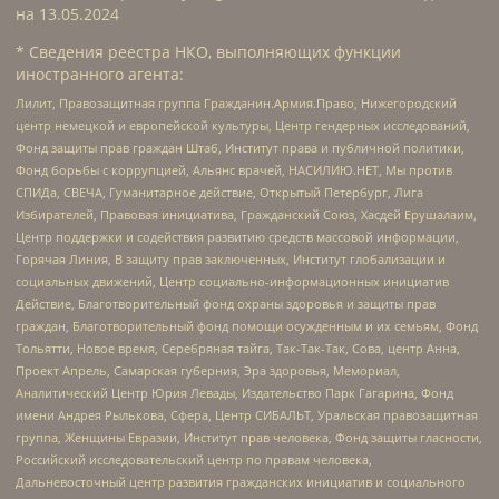
на
13.05.2024
* Сведения реестра НКО, выполняющих функции
иностранного агента:
Лилит, Правозащитная группа Гражданин.Армия.Право, Нижегородский
центр немецкой и европейской культуры, Центр гендерных исследований,
Фонд защиты прав граждан Штаб, Институт права и публичной политики,
Фонд борьбы с коррупцией, Альянс врачей, НАСИЛИЮ.НЕТ, Мы против
СПИДа, СВЕЧА, Гуманитарное действие, Открытый Петербург, Лига
Избирателей, Правовая инициатива, Гражданский Союз, Хасдей Ерушалаим,
Центр поддержки и содействия развитию средств массовой информации,
Горячая Линия, В защиту прав заключенных, Институт глобализации и
социальных движений, Центр социально-информационных инициатив
Действие, Благотворительный фонд охраны здоровья и защиты прав
граждан, Благотворительный фонд помощи осужденным и их семьям, Фонд
Тольятти, Новое время, Серебряная тайга, Так-Так-Так, Сова, центр Анна,
Проект Апрель, Самарская губерния, Эра здоровья, Мемориал,
Аналитический Центр Юрия Левады, Издательство Парк Гагарина, Фонд
имени Андрея Рылькова, Сфера, Центр СИБАЛЬТ, Уральская правозащитная
группа, Женщины Евразии, Институт прав человека, Фонд защиты гласности,
Российский исследовательский центр по правам человека,
Дальневосточный центр развития гражданских инициатив и социального