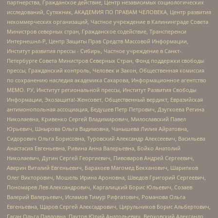
партнерства, Гражданское действие, Центр независимых социологических
исследований, Сутяжник, АКАДЕМИЯ ПО ПРАВАМ ЧЕЛОВЕКА, Центр развития
некоммерческих организаций, Частное учреждение в Калининграде Совета
Министров северных стран, Гражданское содействие, Трансперенси
Интернешнл-Р, Центр Защиты Прав Средств Массовой Информации,
Институт развития прессы - Сибирь, Частное учреждение в Санкт-
Петербурге Совета Министров Северных Стран, Фонд поддержки свободы
прессы, Гражданский контроль, Человек и Закон, Общественная комиссия
по сохранению наследия академика Сахарова, Информационное агентство
МЕМО. РУ, Институт региональной прессы, Институт Развития Свободы
Информации, Экозащита!-Женсовет, Общественный вердикт, Евразийская
антимонопольная ассоциация, Бедушев Петр Петрович, Дзугкоева Регина
Николаевна, Кривенко Сергей Владимирович, Милославский Павел
Юрьевич, Шнырова Ольга Вадимовна, Чанышева Лилия Айратовна,
Сидорович Ольга Борисовна, Туровский Александр Алексеевич, Васильева
Анастасия Евгеньевна, Ривина Анна Валерьевна, Бойко Анатолий
Николаевич, Дугин Сергей Георгиевич, Пивоваров Андрей Сергеевич,
Аверин Виталий Евгеньевич, Барахоев Магомед Бекханович, Шарипков
Олег Викторович, Мошель Ирина Ароновна, Шведов Григорий Сергеевич,
Пономарев Лев Александрович, Каргалицкий Борис Юльевич, Созаев
Валерий Валерьевич, Исламов Тимур Рифгатович, Романова Ольга
Евгеньевна, Щаров Сергей Алексадрович, Цирульников Борис Альбертович,
Гасан Ольга Павловна, Паутов Юрий Анатольевич, Верховский Александр