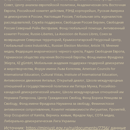
Совет, Центр анализа европейской политики, Академическая сеть Восточная
Европа, Российский комитет действия, РЭНД корпорейшн, Русская Америка
за демократию в России, Настоящая Россия, Глобальная сеть журналистов-
расследователей, Служба поддержки, Свободная Россия Берлин, Свободная
Россия Северный Рейн-Вестфалия, Фонд глобальной помощи, Антивоенный
комитет России, Russie-Libertes, La Asocicion de Rusos Libres, Союз за
возвращение Северных территорий, Крымскотатарский Ресурсный Центр,
Глобальный союз IndustriALL, Russian Election Monitor, Article 19, Мнение
медиа, Федерация анархического черного креста, Радио Свободная Европа,
Германское общество изучения Восточной Европы, Фонд имени Фридриха
Эберта, XZ gGmbH, Мобильная академия поддержки гендерной демократии
и миротворчества, Форум имени Льва Копелева, American Councils for
International Education, Cultural Vistas, Institute of International Education,
Антивоенное движение Антальи, Открытый диалог, Школа международных
отношений и государственной политики им Питера Мунка, Российско-
канадский демократический альянс, Школа международных отношений им
Нормана Патерсона, Центр Гражданских Свобод, Фонд Бориса Немцова за
Свободу, Фонд имени Фридриха Науманна за свободу, Феминистское
антивоенное сопротивление, Комитет независимости Ингушетии, Прометей,
Stop Occupation of Karelia, Вернись живым, Фридом Хаус, СОТА медиа,
Либерально-демократическая Лига Украины
Источник:
https://minjust.gov.ru/ru/documents/7756/
данные