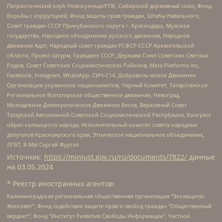
Патриотический клуб-Новокузнецк/РПК, Сибирский державный союз, Фонд
борьбы с коррупцией, Фонд защиты прав граждан, Штабы Навального,
Совет граждан СССР Прикубанского округа г. Краснодара, Мужское
государство, Народное объединение русского движения, Народное
движение Адат, Народный совет граждан РСФСР СССР Архангельской
области, Проект Штурм, Граждане СССР, Держава Союз Советских Светлых
Родов, Совет Советских Социалистических Районов, Meta Platforms Inc,
Facebook, Instagram, WhatsApp, СИЧ-С14, Добровольческое Движение
Организации украинских националистов, Черный Комитет, Татарстанское
Региональное Всетатарское общественное движение, Невоград,
Молодежное Демократическое Движение Весна, Верховный Совет
Татарской Автономной Советской Социалистической Республики, Конгресс
ойрат-калмыцкого народа, Исполнительный комитет совета народных
депутатов Красноярского края, Этническое национальное объединение,
ЛГБТ, Я.МЫ Сергей Фургал
Источник:
https://minjust.gov.ru/ru/documents/7822/
данные
на
03.05.2024
* Реестр иностранных агентов:
Калининградская региональная общественная организация "Экозащита!-Женсовет", Фонд содействия защите прав и свобод граждан "Общественный вердикт", Фонд "Институт Развития Свободы Информации", Частное учреждение "Информационное агентство МЕМО. РУ", Региональная общественная организация "Общественная комиссия по сохранению наследия академика Сахарова", Фонд поддержки свободы прессы, Санкт-Петербургская общественная правозащитная организация "Гражданский контроль", Межрегиональная общественная организация "Информационно-просветительский центр "Мемориал", Региональный Фонд "Центр Защиты Прав Средств Массовой Информации", с 05.12.2023 Фонд "Центр Защиты Прав Средств массовой информации", Региональная общественная благотворительная организация помощи беженцам и мигрантам "Гражданское содействие", Негосударственное образовательное учреждение дополнительного профессионального образования (повышение квалификации) специалистов "АКАДЕМИЯ ПО ПРАВАМ ЧЕЛОВЕКА", Свердловская региональная общественная организация "Сутяжник", Автономная некоммерческая организация "Центр независимых социологических исследований", Союз общественных объединений "Российский исследовательский центр по правам человека", Региональное общественное учреждение научно-информационный центр "МЕМОРИАЛ", Некоммерческая организация "Фонд защиты гласности", Автономная некоммерческая организация "Институт прав человека", Городская общественная организация "Екатеринбургское общество "МЕМОРИАЛ", Городская общественная организация "Рязанское историко-просветительское и правозащитное общество "Мемориал" (Рязанский Мемориал), Челябинский региональный орган общественной самодеятельности – женское общественное объединение "Женщины Евразии", Челябинский региональный орган общественной самодеятельности "Уральская правозащитная группа", Фонд содействия защите здоровья и социальной справедливости имени Андрея Рылькова, Автономная Некоммерческая Организация "Аналитический Центр Юрия Левады", Автономная некоммерческая организация социальной поддержки населения "Проект Апрель", Региональная общественная организация помощи женщинам и детям, находящимся в кризисной ситуации "Информационно-методический центр "Анна", Фонд содействия развитию массовых коммуникаций и правовому просвещению "Так-так-Так", Фонд содействия устойчивому развитию "Серебряная тайга", Свердловский региональный общественный фонд социальных проектов "Новое время", "Idel.Реалии", Кавказ.Реалии, Крым.Реалии, Телеканал Настоящее Время, Татаро-башкирская служба Радио Свобода (Azatliq Radiosi), Радио Свободная Европа/Радио Свобода (PCE/PC), "Сибирь.Реалии", "Фактограф", Благотворительный фонд помощи осужденным и их семьям, Автономная некоммерческая организация "Институт глобализации и социальных движений", Фонд "В защиту прав заключенных", Частное учреждение "Центр поддержки и содействия развитию средств массовой информации", Пензенский региональный общественный благотворительный фонд "Гражданский союз", "Север.Реалии", Некоммерческая организация Фонд "Правовая инициатива", Общество с ограниченной ответственностью "Радио Свободная Европа/Радио Свобода", Чешское информационное агентство "MEDIUM-ORIENT", Красноярская региональная общественная организация "Мы против СПИДа", Камалягин Денис Николаевич, Маркелов Сергей Евгеньевич, Пономарев Лев Александрович, Савицкая Людмила Алексеевна, Автономная некоммерческая организация "Центр по работе с проблемой насилия "НАСИЛИЮ.НЕТ", Межрегиональный профессиональный союз работников здравоохранения "Альянс врачей", Юридическое лицо, зарегистрированное в Латвийской Республике, SIA "Medusa Project" (регистрационный номер 40103797863, дата регистрации 10.06.2014), Некоммерческая организация "Фонд по борьбе с коррупцией", Автономная некоммерческая организация "Институт права и публичной политики", Баданин Роман Сергеевич, Гликин Максим Александрович, Железнова Мария Михайловна, Лукьянова Юлия Сергеевна, Маетная Елизавета Витальевна, Маняхин Петр Борисович, Чуракова Ольга Владимировна, Ярош Юлия Петровна, Юридическое лицо "The Insider SIA", зарегистрированное в Риге, Латвийская Республика (дата регистрации 26.06.2015), являющееся администратором доменного имени интернет-издания "The Insider SIA", https://theins.ru, Постернак Алексей Евгеньевич, Рубин Михаил Аркадьевич, Анин Роман Александрович, Юридическое лицо Istories fonds, зарегистрированное в Латвийской Республике (регистрационный номер 50008295751, дата регистрации 24.02.2020), Великовский Дмитрий Александрович, Долинина Ирина Николаевна, Мароховская Алеся Алексеевна, Шлейнов Роман Юрьевич, Шмагун Олеся Валентиновна, Общество с ограниченной ответственностью "Альтаир 2021", Общество с ограниченной ответственностью "Вега 2021", Общество с ограниченной ответственностью "Главный редактор 2021", Общество с ограниченной ответственностью "Ромашки монолит", Важенков Артем Валерьевич, Ивановская областная общественная организация "Центр гендерных исследований", Гурман Юрий Альбертович, Медиапроект "ОВД-Инфо", Егоров Владимир Владимирович, Жилинский Владимир Александрович, Общество с ограниченной ответственностью "ЗП", Иванова София Юрьевна, Карезина Инна Павловна, Кильтау Екатерина Викторовна, Петров Алексей Викторович, Пискунов Сергей Евгеньевич, Смирнов Сергей Сергеевич, Тихонов Михаил Сергеевич, Общество с ограниченной ответственностью "ЖУРНАЛИСТ-ИНОСТРАННЫЙ АГЕНТ", Арапова Галина Юрьевна, Вольтская Татьяна Анатольевна, Американская компания "Mason G.E.S. Anonymous Foundation" (США), являющаяся владельцем интернет-издания https://mnews.world/, Компания "Stichting Bellingcat", зарегистрированная в Нидерландах (дата регистрации 11.07.2018), Захаров Андрей Вячеславович, Клепиковская Екатерина Дмитриевна, Общество с ограниченной ответственностью "МЕМО", Перл Роман Александрович, Симонов Евгений Алексеевич, Соловьева Елена Анатольевна, Сотников Даниил Владимирович, Сурначева Елизавета Дмитриевна, Автономная некоммерческая организация по защите прав человека и информированию населения "Якутия – Наше Мнение", Общество с ограниченной ответственностью "Москоу диджитал медиа", с 26.01.2023 Общество с ограниченной ответственностью "Чайка Белые сады", Ветошкина Валерия Валерьевна, Заговора Максим Александрович, Межрегиональное общественное движение "Российская ЛГБТ - сеть", Оленичев Максим Владимирович, Павлов Иван Юрьевич, Скворцова Елена Сергеевна, Общество с ограниченной ответственностью "Как бы инагент", Кочетков Игорь Викторович, Общество с ограниченной ответственностью "Честные выборы", Еланчик Олег Александрович, Общество с ограниченной ответственностью "Нобелевский призыв", Гималова Регина Эмилевна, Григорьев Андрей Валерьевич, Григорьева Алина Александровна, Ассоциация по содействию защите прав призывников, альтернативнослужащих и военнослужащих "Правозащитная группа "Гражданин.Армия.Право", Хисамова Регина Фаритовна, Автономная некоммерческая организация по реализации социально-правовых программ "Лилит", Дальневосточное общественное движение "Маяк", Санкт-Петербургская ЛГБТ-инициативная группа "Выход", Инициативная группа ЛГБТ+ "Реверс", Алексеев Андрей Викторович, Бекбулатова Таисия Львовна, Беляев Иван Михайлович, Владыкина Елена Сергеевна, Гельман Марат Александрович, Никульшина Вероника Юрьевна, Толоконникова Надежда Андреевна, Шендерович Виктор Анатольевич, Общество с ограниченной ответственностью "Данное сообщение", Общество с ограниченной ответственностью Издательский дом "Новая глава", Айнбиндер Александра Александровна, Московский комьюнити-центр для ЛГБТ+инициатив, Благотворительный фонд развития филантропии, Deutsche Welle (Германия, Kurt-Schumacher-Strasse 3, 53113 Bonn), Борзунова Мария Михайловна, Воробьев Виктор Викторович, Голубева Анна Львовна, Константинова Алла Михайловна, Малкова Ирина Владимировна, Мурадов Мурад Абдулгалимович, Осетинская Елизавета Николаевна, Понасенков Евгений Николаевич, Ганапольский Матвей Юрьевич, Киселев Евгений Алексеевич, Борухович Ирина Григорьевна, Дремин Иван Тимофеевич, Дубровский Дмитрий Викторович, Красноярская региональная общественная организация поддержки и развития альтернативных образовательных технологий и межкультурных коммуникаций "ИНТЕРРА", Маяковская Екатерина Алексеевна, Фейгин Марк Захарович, Филимонов Андрей Викторович, Дзугкоева Регина Николаевна, Доброхотов Роман Александрович, Дудь Юрий Александрович, Елкин Сергей Владимирович, Кругликов Кирилл Игоревич, Сабунаева Мария Леонидовна, Семенов Алексей Владимирович, Шаинян Карен Багратович, Шульман Екатерина Михайловна, Асафьев Артур Валерьевич, Вахштайн Виктор Семенович, Венедиктов Алексей Алексеевич, Лушникова Екатерина Евгеньевна, Волков Леонид Михайлович, Невзоров Александр Глебович, Пархоменко Сергей Борисович, Сироткин Ярослав Николаевич, Кара-Мурза Владимир Владимирович, Баранова Наталья Владимировна, Гозман Леонид Яковлевич, Кагарлицкий Борис Юльевич, Климарев Михаил Валерьевич, Милов Владимир Станиславович, Автономная некоммерческая организация Краснодарский центр современного искусства "Типография", Моргенштерн Алишер Тагирович, Соболь Любовь Эдуардовна, Общество с ограниченной ответственностью "ЛИЗА НОРМ", Каспаров Гарри Кимович, Ходорковский Михаил Борисович, Общество с ограниченной ответственностью "Апрельские тезисы", Данилович Ирина Брониславовна, Кашин Олег Владимирович, Петров Николай Владимирович, Пивоваров Алексей Владимирович, Соколов Михаил Владимирович, Цветкова Юлия Владимировна, Чичваркин Евгений Александрович, Комитет против пыток/Команда против пыток, Общество с ограниченной ответственностью "Первый научный", Общество с ограниченной ответственностью "Вертолет и ко", Белоцерковская Вероника Борисовна, Кац Максим Евгеньевич, Лазарева Татьяна Юрьевна, Шаведдинов Руслан Табризович, Яшин Илья Валерьевич, Общество с ограниченной ответственностью "Иноагент ААВ", Алешковский Дмитрий Петрович, Альбац Евгения Марковна, Быков Дмитрий Львович, Галямина Юлия Евгеньевна, Лойко Сергей Леонидович, Мартынов Кирилл Константинович, Медведев Сергей Александрович, Крашенинников Федор Геннадиевич, Гордеева Катерина Вл