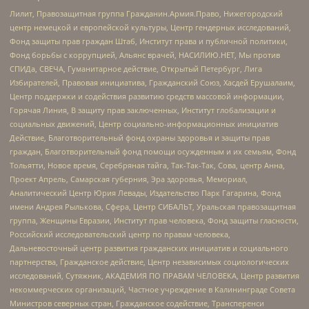
Лилит, Правозащитная группа Гражданин.Армия.Право, Нижегородский
центр немецкой и европейской культуры, Центр гендерных исследований,
Фонд защиты прав граждан Штаб, Институт права и публичной политики,
Фонд борьбы с коррупцией, Альянс врачей, НАСИЛИЮ.НЕТ, Мы против
СПИДа, СВЕЧА, Гуманитарное действие, Открытый Петербург, Лига
Избирателей, Правовая инициатива, Гражданский Союз, Хасдей Ерушалаим,
Центр поддержки и содействия развитию средств массовой информации,
Горячая Линия, В защиту прав заключенных, Институт глобализации и
социальных движений, Центр социально-информационных инициатив
Действие, Благотворительный фонд охраны здоровья и защиты прав
граждан, Благотворительный фонд помощи осужденным и их семьям, Фонд
Тольятти, Новое время, Серебряная тайга, Так-Так-Так, Сова, центр Анна,
Проект Апрель, Самарская губерния, Эра здоровья, Мемориал,
Аналитический Центр Юрия Левады, Издательство Парк Гагарина, Фонд
имени Андрея Рылькова, Сфера, Центр СИБАЛЬТ, Уральская правозащитная
группа, Женщины Евразии, Институт прав человека, Фонд защиты гласности,
Российский исследовательский центр по правам человека,
Дальневосточный центр развития гражданских инициатив и социального
партнерства, Гражданское действие, Центр независимых социологических
исследований, Сутяжник, АКАДЕМИЯ ПО ПРАВАМ ЧЕЛОВЕКА, Центр развития
некоммерческих организаций, Частное учреждение в Калининграде Совета
Министров северных стран, Гражданское содействие, Трансперенси