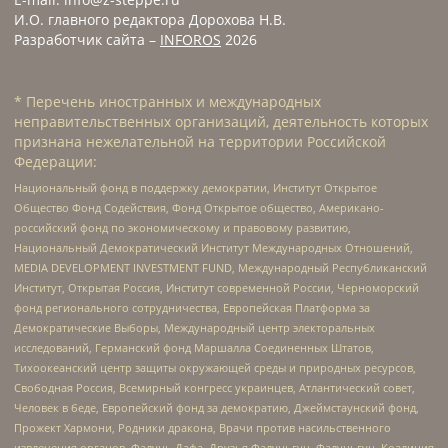
И.О. главного редактора Дорохова Н.В.
Разработчик сайта –
INFOROS
2026
* Перечень иностранных и международных
неправительственных организаций, деятельность которых
признана нежелательной на территории Российской
Федерации:
Национальный фонд в поддержку демократии, Институт Открытое
Общество Фонд Содействия, Фонд Открытое общество, Американо-
российский фонд по экономическому и правовому развитию,
Национальный Демократический Институт Международных Отношений,
MEDIA DEVELOPMENT INVESTMENT FUND, Международный Республиканский
Институт, Открытая Россия, Институт современной России, Черноморский
фонд регионального сотрудничества, Европейская Платформа за
Демократические Выборы, Международный центр электоральных
исследований, Германский фонд Маршалла Соединенных Штатов,
Тихоокеанский центр защиты окружающей среды и природных ресурсов,
Свободная Россия, Всемирный конгресс украинцев, Атлантический совет,
Человек в беде, Европейский фонд за демократию, Джеймстаунский фонд,
Прожект Хармони, Родники дракона, Врачи против насильственного
извлечения органов, Фалунь Дафа, Друзья Фалуньгун, Фалуньгун, Коалиция