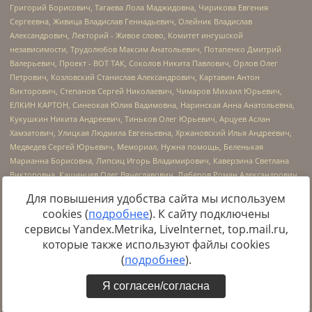
Для повышения удобства сайта мы используем
cookies (
подробнее
). К сайту подключены
сервисы Yandex.Metrika, LiveInternet, top.mail.ru,
Источник:
https://minjust.gov.ru/uploaded/files/reestr-
которые также используют файлы cookies
inostrannyih-agentov-22-03-2024.pdf
данные на
22.03.2024
(
подробнее
).
Я согласен/согласна