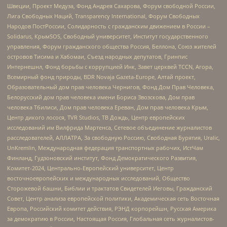
Швеции, Проект Медуза, Фонд Андрея Сахарова, Форум свободной России,
Лига Свободных Наций, Transparеncy International, Форум Свободных
Народов ПостРоссии, Солидарность с гражданским движением в России –
Solidarus, КрымSOS, Свободный университет, Институт государственного
управления, Форум гражданского общества Россия, Беллона, Союз жителей
островов Тисима и Хабомаи, Съезд народных депутатов, Гринпис
Интернешнл, Фонд борьбы с коррупцией Инк, Завет церквей TCCN, Агора,
Всемирный фонд природы, BDR Novaja Gazeta-Europe, Алтай проект,
Образовательный дом прав человека Чернигов, Фонд Дом Прав Человека,
Белорусский дом прав человека имени Бориса Звозскова, Дом прав
человека Тбилиси, Дом прав человека Ереван, Дом прав человека Крым,
Центр дикого лосося, TVR Studios, ТВ Дождь, Центр европейских
исследований им Вилфрида Мартенса, Сетевое объединение журналистов
расследователей, АЛЛАТРА, За свободную Россию, Свободная Бурятия, Uralic,
UnKremlin, Международная федерация транспортных рабочих, ИстЧам
Финланд, Гудзоновский институт, Фонд Демократического Развития,
Комитет-2024, Центрально-Европейский университет, Центр
восточноевропейских и международных исследований, Общество
Сторожевой башни, Библии и трактатов Свидетелей Иеговы, Гражданский
Совет, Центр анализа европейской политики, Академическая сеть Восточная
Европа, Российский комитет действия, РЭНД корпорейшн, Русская Америка
за демократию в России, Настоящая Россия, Глобальная сеть журналистов-