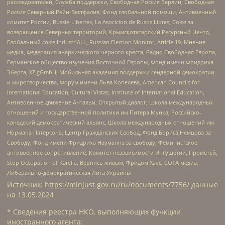
расследователей, Служба поддержки, Свободная Россия Берлин, Свободная
Россия Северный Рейн-Вестфалия, Фонд глобальной помощи, Антивоенный
комитет России, Russie-Libertes, La Asocicion de Rusos Libres, Союз за
возвращение Северных территорий, Крымскотатарский Ресурсный Центр,
Глобальный союз IndustriALL, Russian Election Monitor, Article 19, Мнение
медиа, Федерация анархического черного креста, Радио Свободная Европа,
Германское общество изучения Восточной Европы, Фонд имени Фридриха
Эберта, XZ gGmbH, Мобильная академия поддержки гендерной демократии
и миротворчества, Форум имени Льва Копелева, American Councils for
International Education, Cultural Vistas, Institute of International Education,
Антивоенное движение Антальи, Открытый диалог, Школа международных
отношений и государственной политики им Питера Мунка, Российско-
канадский демократический альянс, Школа международных отношений им
Нормана Патерсона, Центр Гражданских Свобод, Фонд Бориса Немцова за
Свободу, Фонд имени Фридриха Науманна за свободу, Феминистское
антивоенное сопротивление, Комитет независимости Ингушетии, Прометей,
Stop Occupation of Karelia, Вернись живым, Фридом Хаус, СОТА медиа,
Либерально-демократическая Лига Украины
Источник:
https://minjust.gov.ru/ru/documents/7756/
данные
на
13.05.2024
* Сведения реестра НКО, выполняющих функции
иностранного агента: