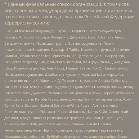
* Единый федеральный список организаций, в том числе
иностранных и международных организаций, признанных
в соответствии с законодательством Российской Федерации
террористическими:
Высший военный Маджлисуль Шура Объединенных сил моджахедов
Кавказа, Конгресс народов Ичкерии и Дагестана, База, Асбат аль-Ансар,
Священная война, Исламская группа, Братья-мусульмане, Партия
исламского освобождения, Лашкар-И-Тайба, Исламская группа, Движение
Талибан, Исламская партия Туркестана, Общество социальных реформ,
Общество возрождения исламского наследия, Дом двух святых, Джунд аш-
Шам, Исламский джихад, Аль-Каида, Имарат Кавказ, АБТО, Правый сектор,
Исламское государство, Джабха аль-Нусра ли-Ахль аш-Шам, Народное
ополчение имени К. Минина и Д. Пожарского, Аджр от Аллаха Субхану уа
Тагьаля SHAM, АУМ Синрике, Муджахеды джамаата Ат-Тавхида Валь-Джихад,
Чистопольский Джамаат, Рохнамо ба суи давлати исломи, Террористическое
сообщество Сеть, Катиба Таухид валь-Джихад, Хайят Тахрир аш-Шам, Ахлю
Сунна Валь Джамаа, National Socialism/White Power, Артподготовка,
Религиозная группа “Джамаат “Красный пахарь”, Колумбайн, Хатлонский
джамаат, Мусульманская религиозная группа п. Кушкуль г. Оренбург,
Крымско-татарский добровольческий батальон имени Номана
Челебиджихана, Азов, Партия исламского возрождения Таджикистана,
Народная самооборона, Дуббайский джамаат, московская ячейка, Батал-