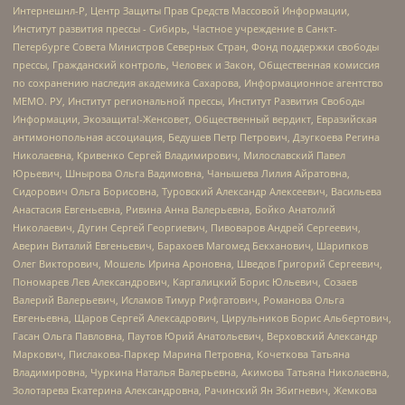
Интернешнл-Р, Центр Защиты Прав Средств Массовой Информации,
Институт развития прессы - Сибирь, Частное учреждение в Санкт-
Петербурге Совета Министров Северных Стран, Фонд поддержки свободы
прессы, Гражданский контроль, Человек и Закон, Общественная комиссия
по сохранению наследия академика Сахарова, Информационное агентство
МЕМО. РУ, Институт региональной прессы, Институт Развития Свободы
Информации, Экозащита!-Женсовет, Общественный вердикт, Евразийская
антимонопольная ассоциация, Бедушев Петр Петрович, Дзугкоева Регина
Николаевна, Кривенко Сергей Владимирович, Милославский Павел
Юрьевич, Шнырова Ольга Вадимовна, Чанышева Лилия Айратовна,
Сидорович Ольга Борисовна, Туровский Александр Алексеевич, Васильева
Анастасия Евгеньевна, Ривина Анна Валерьевна, Бойко Анатолий
Николаевич, Дугин Сергей Георгиевич, Пивоваров Андрей Сергеевич,
Аверин Виталий Евгеньевич, Барахоев Магомед Бекханович, Шарипков
Олег Викторович, Мошель Ирина Ароновна, Шведов Григорий Сергеевич,
Пономарев Лев Александрович, Каргалицкий Борис Юльевич, Созаев
Валерий Валерьевич, Исламов Тимур Рифгатович, Романова Ольга
Евгеньевна, Щаров Сергей Алексадрович, Цирульников Борис Альбертович,
Гасан Ольга Павловна, Паутов Юрий Анатольевич, Верховский Александр
Маркович, Пислакова-Паркер Марина Петровна, Кочеткова Татьяна
Владимировна, Чуркина Наталья Валерьевна, Акимова Татьяна Николаевна,
Золотарева Екатерина Александровна, Рачинский Ян Збигневич, Жемкова