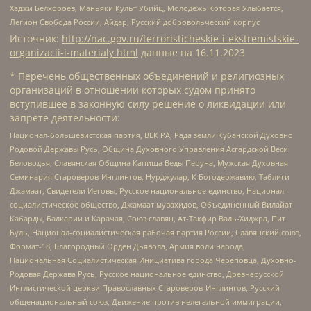
Хаджи Белхороев, Маньяки Культ Убийц, Молодёжь Которая Улыбается,
Легион Свобода России, Айдар, Русский добровольческий корпус
Источник:
http://nac.gov.ru/terroristicheskie-i-ekstremistskie-
organizacii-i-materialy.html
данные на
16.11.2023
* Перечень общественных объединений и религиозных
организаций в отношении которых судом принято
вступившее в законную силу решение о ликвидации или
запрете деятельности:
Национал-большевистская партия, ВЕК РА, Рада земли Кубанской Духовно
Родовой Державы Русь, Община Духовного Управления Асгардской Веси
Беловодья, Славянская Община Капища Веды Перуна, Мужская Духовная
Семинария Староверов-Инглингов, Нурджулар, К Богодержавию, Таблиги
Джамаат, Свидетели Иеговы, Русское национальное единство, Национал-
социалистическое общество, Джамаат мувахидов, Объединенный Вилайат
Кабарды, Балкарии и Карачая, Союз славян, Ат-Такфир Валь-Хиджра, Пит
Буль, Национал-социалистическая рабочая партия России, Славянский союз,
Формат-18, Благородный Орден Дьявола, Армия воли народа,
Национальная Социалистическая Инициатива города Череповца, Духовно-
Родовая Держава Русь, Русское национальное единство, Древнерусской
Инглистической церкви Православных Староверов-Инглингов, Русский
общенациональный союз, Движение против нелегальной иммиграции,