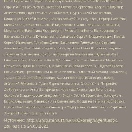
Елена Борисовна, Гудков Лев Дмитриевич, Илларионова Юлия Юрьевна,
Саранг Анна Васильевна, Захарова Светлана Сергеевна, Аверин Владимир
Анатольевич, Щур Татьяна Михайловна, Щур Николай Алексеевич,
Блинушов Андрей Юрьевич, Мосин Алексей Геннадьевич, Гефтер Валентин
Михайлович, Симонов Алексей Кириллович, Флиге Ирина Анатольевна,
Мельникова Валентина Дмитриевна, Вититинова Елена Владимировна,
Баженова Светлана Куприяновна, Максимов Сергей Владимирович, Беляев
Сергей Иванович, Голубева Елена Николаевна, Ганнушкина Светлана
Алексеевна, Закс Елена Владимировна, Буртина Елена Юрьевна, Гендель
Людмила Залмановна, Кокорина Екатерина Алексеевна, Шуманов Илья
Вячеславович, Арапова Галина Юрьевна, Свечников Анатолий Мариевич,
Прохоров Вадим Юрьевич, Шахова Елена Владимировна, Подузов Сергей
Васильевич, Протасова Ирина Вячеславовна, Литинский Леонид Борисович,
Лукашевский Сергей Маркович, Бахмин Вячеслав Иванович, Шабад
Анатолий Ефимович, Сухих Дарья Николаевна, Орлов Олег Петрович,
Добровольская Анна Дмитриевна, Королева Александра Евгеньевна,
Смирнов Владимир Александрович, Вицин Сергей Ефимович, Золотухин
Борис Андреевич, Левинсон Лев Семенович, Локшина Татьяна Иосифовна,
Орлов Олег Петрович, Полякова Мара Федоровна, Резник Генри Маркович,
Захаров Герман Константинович
Источник:
http://unro.minjust.ru/NKOForeignAgent.aspx
данные на
24.03.2022