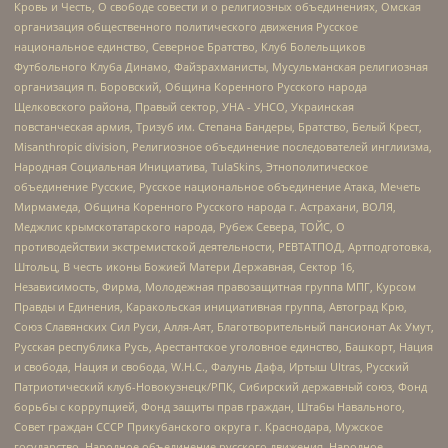
Кровь и Честь, О свободе совести и о религиозных объединениях, Омская
организация общественного политического движения Русское
национальное единство, Северное Братство, Клуб Болельщиков
Футбольного Клуба Динамо, Файзрахманисты, Мусульманская религиозная
организация п. Боровский, Община Коренного Русского народа
Щелковского района, Правый сектор, УНА - УНСО, Украинская
повстанческая армия, Тризуб им. Степана Бандеры, Братство, Белый Крест,
Misanthropic division, Религиозное объединение последователей инглиизма,
Народная Социальная Инициатива, TulaSkins, Этнополитическое
объединение Русские, Русское национальное объединение Атака, Мечеть
Мирмамеда, Община Коренного Русского народа г. Астрахани, ВОЛЯ,
Меджлис крымскотатарского народа, Рубеж Севера, ТОЙС, О
противодействии экстремистской деятельности, РЕВТАТПОД, Артподготовка,
Штольц, В честь иконы Божией Матери Державная, Сектор 16,
Независимость, Фирма, Молодежная правозащитная группа МПГ, Курсом
Правды и Единения, Каракольская инициативная группа, Автоград Крю,
Союз Славянских Сил Руси, Алля-Аят, Благотворительный пансионат Ак Умут,
Русская республика Русь, Арестантское уголовное единство, Башкорт, Нация
и свобода, Нация и свобода, W.H.С., Фалунь Дафа, Иртыш Ultras, Русский
Патриотический клуб-Новокузнецк/РПК, Сибирский державный союз, Фонд
борьбы с коррупцией, Фонд защиты прав граждан, Штабы Навального,
Совет граждан СССР Прикубанского округа г. Краснодара, Мужское
государство, Народное объединение русского движения, Народное