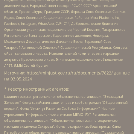
движение Адат, Народный совет граждан РСФСР СССР Архангельской
области, Проект Штурм, Граждане СССР, Держава Союз Советских Светлых
Родов, Совет Советских Социалистических Районов, Meta Platforms Inc,
Facebook, Instagram, WhatsApp, СИЧ-С14, Добровольческое Движение
Организации украинских националистов, Черный Комитет, Татарстанское
Региональное Всетатарское общественное движение, Невоград,
Молодежное Демократическое Движение Весна, Верховный Совет
Татарской Автономной Советской Социалистической Республики, Конгресс
ойрат-калмыцкого народа, Исполнительный комитет совета народных
депутатов Красноярского края, Этническое национальное объединение,
ЛГБТ, Я.МЫ Сергей Фургал
Источник:
https://minjust.gov.ru/ru/documents/7822/
данные
на
03.05.2024
* Реестр иностранных агентов:
Калининградская региональная общественная организация "Экозащита!-Женсовет", Фонд содействия защите прав и свобод граждан "Общественный вердикт", Фонд "Институт Развития Свободы Информации", Частное учреждение "Информационное агентство МЕМО. РУ", Региональная общественная организация "Общественная комиссия по сохранению наследия академика Сахарова", Фонд поддержки свободы прессы, Санкт-Петербургская общественная правозащитная организация "Гражданский контроль", Межрегиональная общественная организация "Информационно-просветительский центр "Мемориал", Региональный Фонд "Центр Защиты Прав Средств Массовой Информации", с 05.12.2023 Фонд "Центр Защиты Прав Средств массовой информации", Региональная общественная благотворительная организация помощи беженцам и мигрантам "Гражданское содействие", Негосударственное образовательное учреждение дополнительного профессионального образования (повышение квалификации) специалистов "АКАДЕМИЯ ПО ПРАВАМ ЧЕЛОВЕКА", Свердловская региональная общественная организация "Сутяжник", Автономная некоммерческая организация "Центр независимых социологических исследований", Союз общественных объединений "Российский исследовательский центр по правам человека", Региональное общественное учреждение научно-информационный центр "МЕМОРИАЛ", Некоммерческая организация "Фонд защиты гласности", Автономная некоммерческая организация "Институт прав человека", Городская общественная организация "Екатеринбургское общество "МЕМОРИАЛ", Городская общественная организация "Рязанское историко-просветительское и правозащитное общество "Мемориал" (Рязанский Мемориал), Челябинский региональный орган общественной самодеятельности – женское общественное объединение "Женщины Евразии", Челябинский региональный орган общественной самодеятельности "Уральская правозащитная группа", Фонд содействия защите здоровья и социальной справедливости имени Андрея Рылькова, Автономная Некоммерческая Организация "Аналитический Центр Юрия Левады", Автономная некоммерческая организация социальной поддержки населения "Проект Апрель", Региональная общественная организация помощи женщинам и детям, находящимся в кризисной ситуации "Информационно-методический центр "Анна", Фонд содействия развитию массовых коммуникаций и правовому просвещению "Так-так-Так", Фонд содействия устойчивому развитию "Серебряная тайга", Свердловский региональный общественный фонд социальных проектов "Новое время", "Idel.Реалии", Кавказ.Реалии, Крым.Реалии, Телеканал Настоящее Время, Татаро-башкирская служба Радио Свобода (Azatliq Radiosi), Радио Свободная Европа/Радио Свобода (PCE/PC), "Сибирь.Реалии", "Фактограф", Благотворительный фонд помощи осужденным и их семьям, Автономная некоммерческая организация "Институт глобализации и социальных движений", Фонд "В защиту прав заключенных", Частное учреждение "Центр поддержки и содействия развитию средств массовой информации", Пензенский региональный общественный благотворительный фонд "Гражданский союз", "Север.Реалии", Некоммерческая организация Фонд "Правовая инициатива", Общество с ограниченной ответственностью "Радио Свободная Европа/Радио Свобода", Чешское информационное агентство "MEDIUM-ORIENT", Красноярская региональная общественная организация "Мы против СПИДа", Камалягин Денис Николаевич, Маркелов Сергей Евгеньевич, Пономарев Лев Александрович, Савицкая Людмила Алексеевна, Автономная некоммерческая организация "Центр по работе с проблемой насилия "НАСИЛИЮ.НЕТ", Межрегиональный профессиональный союз работников здравоохранения "Альянс врачей", Юридическое лицо, зарегистрированное в Латвийской Республике, SIA "Medusa Project" (регистрационный номер 40103797863, дата регистрации 10.06.2014), Некоммерческая организация "Фонд по борьбе с коррупцией", Автономная некоммерческая организация "Институт права и публичной политики", Баданин Роман Сергеевич, Гликин Максим Александрович, Железнова Мария Михайловна, Лукьянова Юлия Сергеевна, Маетная Елизавета Витальевна, Маняхин Петр Борисович, Чуракова Ольга Владимировна, Ярош Юлия Петровна, Юридическое лицо "The Insider SIA", зарегистрированное в Риге, Латвийская Республика (дата регистрации 26.06.2015), являющееся администратором доменного имени интернет-издания "The Insider SIA", https://theins.ru, Постернак Алексей Евгеньевич, Рубин Михаил Аркадьевич, Анин Роман Александрович, Юридическое лицо Istories fonds, зарегистрированное в Латвийской Республике (регистрационный номер 50008295751, дата регистрации 24.02.2020), Великовский Дмитрий Александрович, Долинина Ирина Николаевна, Мароховская Алеся Алексеевна, Шлейнов Роман Юрьевич, Шмагун Олеся Валентиновна, Общество с ограниченной ответственностью "Альтаир 2021", Общество с ограниченной ответственностью "Вега 2021", Общество с ограниченной ответственностью "Главный редактор 2021", Общество с ограниченной ответственностью "Ромашки монолит", Важенков Артем Валерьевич, Ивановская областная общественная организация "Центр гендерных исследований", Гурман Юрий Альбертович, Медиапроект "ОВД-Инфо", Егоров Владимир Владимирович, Жилинский Владимир Александрович, Общество с ограниченной ответственностью "ЗП", Иванова София Юрьевна, Карезина Инна Павловна, Кильтау Екатерина Викторовна, Петров Алексей Викторович, Пискунов Сергей Евгеньевич, Смирнов Сергей Сергеевич, Тихонов Михаил Сергеевич, Общество с ограниченной ответственностью "ЖУРНАЛИСТ-ИНОСТРАННЫЙ АГЕНТ", Арапова Галина Юрьевна, Вольтская Татьяна Анатольевна, Американская компания "Mason G.E.S. Anonymous Foundation" (США), являющаяся владельцем интернет-издания https://mnews.world/, Компания "Stichting Bellingcat", зарегистрированная в Нидерландах (дата регистрации 11.07.2018), Захаров Андрей Вячеславович, Клепиковская Екатерина Дмитриевна, Общество с ограниченной ответственностью "МЕМО", Перл Роман Александрович, Симонов Евгений Алексеевич, Соловьева Елена Анатольевна, Сотников Даниил Владимирович, Сурначева Елизавета Дмитриевна, Автономная некоммерческая организация по защите прав человека и информированию населения "Якутия – Наше Мнение", Общество с ограниченной ответственностью "Москоу диджитал медиа", с 26.01.2023 Общество с ограниченной ответственностью "Чайка Белые сады", Ветошкина Валерия Валерьевна, Заговора Максим Александрович, Межрегиональное общественное движение "Российская ЛГБТ - сеть", Оленичев Максим Владимирович, Павлов Иван Юрьевич, Скворцова Елена Сергеевна, Общество с ограниченной ответственностью "Как бы инагент", Кочетков Игорь Викторович, Общество с ограниченной ответственностью "Честные выборы", Еланчик Олег Александрович, Общество с ограниченной ответственностью "Нобелевский призыв", Гималова Регина Эмилевна, Григорьев Андрей Валерьевич, Григорьева Алина Александровна, Ассоциация по содействию защите прав призывников, альтернативнослужащих и военнослужащих "Правозащитная группа "Гражданин.Армия.Право", Хисамова Регина Фаритовна, Автономная некоммерческая организация по реализации социально-правовых программ "Лилит", Дальневосточное общественное движение "Маяк", Санкт-Петербургская ЛГБТ-инициативная группа "Выход", Инициативная группа ЛГБТ+ "Реверс", Алексеев Андрей Викторович, Бекбулатова Таисия Львовна, Беляев Иван Михайлович, Владыкина Елена Сергеевна, Гельман Марат Александрович, Никульшина Вероника Юрьевна, Толоконникова Надежда Андреевна, Шендерович Виктор Анатольевич, Общество с ограниченной ответственностью "Данное сообщение", Общество с ограниченной ответственностью Издательский дом "Новая глава", Айнбиндер Александра Александровна, Московский комьюнити-центр для ЛГБТ+инициатив, Благотворительный фонд развития филантропии, Deutsche Welle (Германия, Kurt-Schumacher-Strasse 3, 53113 Bonn), Борзунова Мария Михайловна, Воробьев Виктор Викторович, Голубева Анна Львовна, Константинова Алла Михайловна, Малкова Ирина Владимировна, Мурадов Мурад Абдулгалимович, Осетинская Елизавета Николаевна, Понасенков Евгений Николаевич, Ганапольский Матвей Юрьевич, Киселев Евгений Алексеевич, Борухович Ирина Григорьевна, Дремин Иван Тимофеевич, Дубровский Дмитрий Викторович, Красноярская региональная общественная организация поддержки и развития альтернативных образовательных технологий и межкультурных коммуникаций "ИНТЕРРА", Маяковская Екатерина Алексеевна, Фейгин Марк Захарович, Филимонов Андрей Викторович, Дзугкоева Регина Николаевна, Доброхотов Роман Александрович, Дудь Юрий Александрович, Елкин Сергей Владимирович, Кругликов Кирилл Игоревич, Сабунаева Мария Леонидовна, Семенов Алексей Владимирович, Шаинян Карен Багратович, Шульман Екатерина Михайловна, Асафьев Артур Валерьевич, Вахштайн Виктор Семенович, Венедиктов Алексей Алексеевич, Лушникова Екатерина Евгеньевна, Волков Леонид Михайлович, Невзоров Александр Глебович, Пархоменко Сергей Борисович, Сироткин Ярослав Николаевич, Кара-Мурза Владимир Владимирович, Баранова Наталья Владимировна, Гозман Леонид Яковлевич, Кагарлицкий Борис Юльевич, Климарев Михаил Валерьевич, Милов Владимир Станиславович, Автономная некоммерческая организация Краснодарский центр современного искусства "Типография", Моргенштерн Алишер Тагирович, Соболь Любовь Эдуардовна, Общество с ограниченной ответственностью "ЛИЗА НОРМ", Каспаров Гарри Кимович, Ходорковский Михаил Борисович, Общество с ограниченной ответственностью "Апрельские тезисы", Данилович Ирина Брониславовна, Кашин Олег Владимирович, Петров Николай Владимирович, Пивоваров Алексей Владимирович, Соколов Михаил Владимирович, Цветкова Юлия Владимировна, Чичваркин Евгений Александрович, Комитет против пыток/Команда против пыток, Общество с ограниченной ответственностью "Первый научный", Общество с ограниченной ответственностью "Вертолет и ко", Белоцерковская Вероника Борисовна, Кац Максим Евгеньевич, Лазарева Татьяна Юрьевна, Шаведдинов Руслан Табризович, Яшин Илья Валерьевич, Общество с ограниченной ответственностью "Иноагент ААВ", Алешковский Дмитрий Петрович, Альбац Евгения Марковна, Быков Дмитрий Львович, Галямина Юлия Евгеньевна, Лойко Сергей Леонидович, Мартынов Кирилл Константинович, Медведев Сергей Александрович, Крашенинников Федор Геннадиевич, Гордеева Катерина Вл