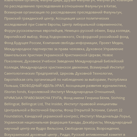
по расследованию преследования в отношении Фалуньгун в Китае,
Всемирная организация по расследованию преследований Фалуньгун,
Пражский гражданский центр, Ассоциация школ политических
исследований при Совете Европы, Центр либеральной современности,
Форум русскоязычных европейцев, Немецко-русский обмен, Бард колледж,
Европейский выбор, Фонд Ходорковского, Оксфордский российский фонд,
Фонд Будущее России, Компания свободы информации, Проект Медиа,
Международное партнерство за права человека, Духовное Управление
Евангельских Христиан Украинской Христианской Церкви, Новое
Поколение, Духовное Учебное Заведение Международный Библейский
Колледж, Международное христианское движение, Всемирный Институт
Саентологических Предприятий, Церковь Духовной Технологии,
Европейская сеть организаций по наблюдению за выборами, Республика
Польша, СВОБОДНЫЙ ИДЕЛЬ-УРАЛ, Ассоциация развития журналистики,
IStories fonds, Королевский Институт Международных Отношений,
КРИМСЬКА ПРАВОЗАХИСНА ГРУПА, Фонд имени Генриха Бёлля, Stichting
Bellingcat, Bellingcat Ltd, The Insider, Институт правовой инициативы
Центральной и Восточной Европы, Фонд Открытой Эстонии, Calvert 22
Foundation, Канадский украинский конгресс, Институт Макдональда-Лорье,
Украинская национальная федерация Канады, Декабристы, Международный
научный центр им Вудро Вильсона, Свободная пресса, Возрождение,
Всеукраинский духовный центр , Риддл, Русский антивоенный комитет в