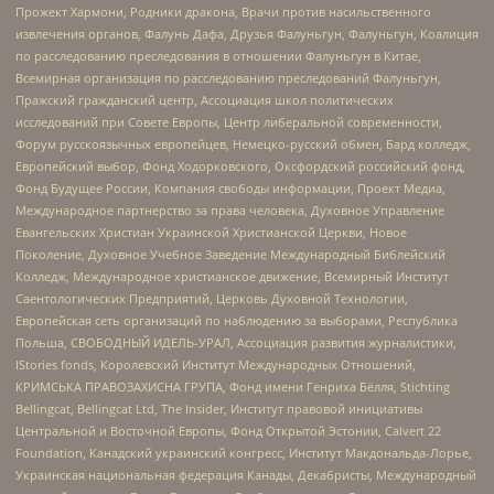
Прожект Хармони, Родники дракона, Врачи против насильственного
извлечения органов, Фалунь Дафа, Друзья Фалуньгун, Фалуньгун, Коалиция
по расследованию преследования в отношении Фалуньгун в Китае,
Всемирная организация по расследованию преследований Фалуньгун,
Пражский гражданский центр, Ассоциация школ политических
исследований при Совете Европы, Центр либеральной современности,
Форум русскоязычных европейцев, Немецко-русский обмен, Бард колледж,
Европейский выбор, Фонд Ходорковского, Оксфордский российский фонд,
Фонд Будущее России, Компания свободы информации, Проект Медиа,
Международное партнерство за права человека, Духовное Управление
Евангельских Христиан Украинской Христианской Церкви, Новое
Поколение, Духовное Учебное Заведение Международный Библейский
Колледж, Международное христианское движение, Всемирный Институт
Саентологических Предприятий, Церковь Духовной Технологии,
Европейская сеть организаций по наблюдению за выборами, Республика
Польша, СВОБОДНЫЙ ИДЕЛЬ-УРАЛ, Ассоциация развития журналистики,
IStories fonds, Королевский Институт Международных Отношений,
КРИМСЬКА ПРАВОЗАХИСНА ГРУПА, Фонд имени Генриха Бёлля, Stichting
Bellingcat, Bellingcat Ltd, The Insider, Институт правовой инициативы
Центральной и Восточной Европы, Фонд Открытой Эстонии, Calvert 22
Foundation, Канадский украинский конгресс, Институт Макдональда-Лорье,
Украинская национальная федерация Канады, Декабристы, Международный