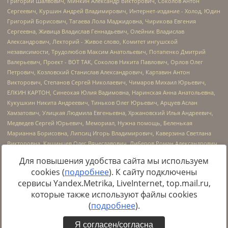
Для повышения удобства сайта мы используем
cookies (
подробнее
). К сайту подключены
сервисы Yandex.Metrika, LiveInternet, top.mail.ru,
Источник:
https://minjust.gov.ru/uploaded/files/reestr-
которые также используют файлы cookies
inostrannyih-agentov-22-03-2024.pdf
данные на
22.03.2024
(
подробнее
).
Я согласен/согласна