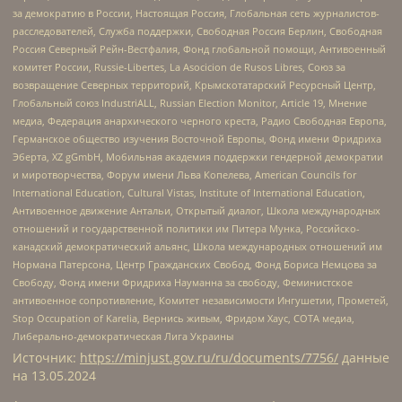
за демократию в России, Настоящая Россия, Глобальная сеть журналистов-
расследователей, Служба поддержки, Свободная Россия Берлин, Свободная
Россия Северный Рейн-Вестфалия, Фонд глобальной помощи, Антивоенный
комитет России, Russie-Libertes, La Asocicion de Rusos Libres, Союз за
возвращение Северных территорий, Крымскотатарский Ресурсный Центр,
Глобальный союз IndustriALL, Russian Election Monitor, Article 19, Мнение
медиа, Федерация анархического черного креста, Радио Свободная Европа,
Германское общество изучения Восточной Европы, Фонд имени Фридриха
Эберта, XZ gGmbH, Мобильная академия поддержки гендерной демократии
и миротворчества, Форум имени Льва Копелева, American Councils for
International Education, Cultural Vistas, Institute of International Education,
Антивоенное движение Антальи, Открытый диалог, Школа международных
отношений и государственной политики им Питера Мунка, Российско-
канадский демократический альянс, Школа международных отношений им
Нормана Патерсона, Центр Гражданских Свобод, Фонд Бориса Немцова за
Свободу, Фонд имени Фридриха Науманна за свободу, Феминистское
антивоенное сопротивление, Комитет независимости Ингушетии, Прометей,
Stop Occupation of Karelia, Вернись живым, Фридом Хаус, СОТА медиа,
Либерально-демократическая Лига Украины
Источник:
https://minjust.gov.ru/ru/documents/7756/
данные
на
13.05.2024