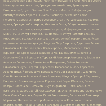
некоммерческих организаций, Частное учреждение в Калининграде Совета
Министров северных стран, Гражданское содействие, Трансперенси
Интернешнл-Р, Центр Защиты Прав Средств Массовой Информации,
Институт развития прессы - Сибирь, Частное учреждение в Санкт-
Петербурге Совета Министров Северных Стран, Фонд поддержки свободы
прессы, Гражданский контроль, Человек и Закон, Общественная комиссия
по сохранению наследия академика Сахарова, Информационное агентство
МЕМО. РУ, Институт региональной прессы, Институт Развития Свободы
Информации, Экозащита!-Женсовет, Общественный вердикт, Евразийская
антимонопольная ассоциация, Бедушев Петр Петрович, Дзугкоева Регина
Николаевна, Кривенко Сергей Владимирович, Милославский Павел
Юрьевич, Шнырова Ольга Вадимовна, Чанышева Лилия Айратовна,
Сидорович Ольга Борисовна, Туровский Александр Алексеевич, Васильева
Анастасия Евгеньевна, Ривина Анна Валерьевна, Бойко Анатолий
Николаевич, Дугин Сергей Георгиевич, Пивоваров Андрей Сергеевич,
Аверин Виталий Евгеньевич, Барахоев Магомед Бекханович, Шарипков
Олег Викторович, Мошель Ирина Ароновна, Шведов Григорий Сергеевич,
Пономарев Лев Александрович, Каргалицкий Борис Юльевич, Созаев
Валерий Валерьевич, Исламов Тимур Рифгатович, Романова Ольга
Евгеньевна, Щаров Сергей Алексадрович, Цирульников Борис Альбертович,
Гасан Ольга Павловна, Паутов Юрий Анатольевич, Верховский Александр
Маркович, Пислакова-Паркер Марина Петровна, Кочеткова Татьяна
Владимировна, Чуркина Наталья Валерьевна, Акимова Татьяна Николаевна,