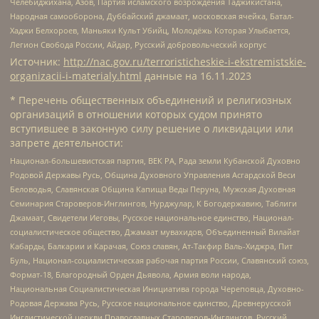
Челебиджихана, Азов, Партия исламского возрождения Таджикистана,
Народная самооборона, Дуббайский джамаат, московская ячейка, Батал-
Хаджи Белхороев, Маньяки Культ Убийц, Молодёжь Которая Улыбается,
Легион Свобода России, Айдар, Русский добровольческий корпус
Источник:
http://nac.gov.ru/terroristicheskie-i-ekstremistskie-
organizacii-i-materialy.html
данные на
16.11.2023
* Перечень общественных объединений и религиозных
организаций в отношении которых судом принято
вступившее в законную силу решение о ликвидации или
запрете деятельности:
Национал-большевистская партия, ВЕК РА, Рада земли Кубанской Духовно
Родовой Державы Русь, Община Духовного Управления Асгардской Веси
Беловодья, Славянская Община Капища Веды Перуна, Мужская Духовная
Семинария Староверов-Инглингов, Нурджулар, К Богодержавию, Таблиги
Джамаат, Свидетели Иеговы, Русское национальное единство, Национал-
социалистическое общество, Джамаат мувахидов, Объединенный Вилайат
Кабарды, Балкарии и Карачая, Союз славян, Ат-Такфир Валь-Хиджра, Пит
Буль, Национал-социалистическая рабочая партия России, Славянский союз,
Формат-18, Благородный Орден Дьявола, Армия воли народа,
Национальная Социалистическая Инициатива города Череповца, Духовно-
Родовая Держава Русь, Русское национальное единство, Древнерусской
Инглистической церкви Православных Староверов-Инглингов, Русский