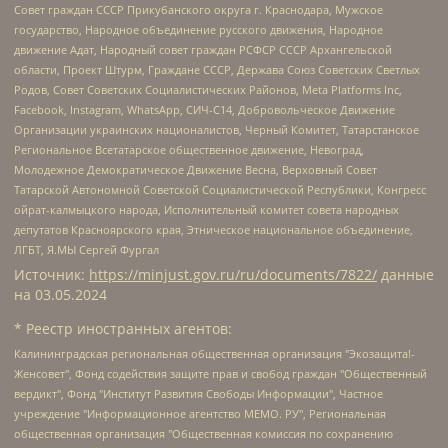
Совет граждан СССР Прикубанского округа г. Краснодара, Мужское
государство, Народное объединение русского движения, Народное
движение Адат, Народный совет граждан РСФСР СССР Архангельской
области, Проект Штурм, Граждане СССР, Держава Союз Советских Светлых
Родов, Совет Советских Социалистических Районов, Meta Platforms Inc,
Facebook, Instagram, WhatsApp, СИЧ-С14, Добровольческое Движение
Организации украинских националистов, Черный Комитет, Татарстанское
Региональное Всетатарское общественное движение, Невоград,
Молодежное Демократическое Движение Весна, Верховный Совет
Татарской Автономной Советской Социалистической Республики, Конгресс
ойрат-калмыцкого народа, Исполнительный комитет совета народных
депутатов Красноярского края, Этническое национальное объединение,
ЛГБТ, Я.МЫ Сергей Фургал
Источник:
https://minjust.gov.ru/ru/documents/7822/
данные
на
03.05.2024
* Реестр иностранных агентов:
Калининградская региональная общественная организация "Экозащита!-Женсовет", Фонд содействия защите прав и свобод граждан "Общественный вердикт", Фонд "Институт Развития Свободы Информации", Частное учреждение "Информационное агентство МЕМО. РУ", Региональная общественная организация "Общественная комиссия по сохранению наследия академика Сахарова", Фонд поддержки свободы прессы, Санкт-Петербургская общественная правозащитная организация "Гражданский контроль", Межрегиональная общественная организация "Информационно-просветительский центр "Мемориал", Региональный Фонд "Центр Защиты Прав Средств Массовой Информации", с 05.12.2023 Фонд "Центр Защиты Прав Средств массовой информации", Региональная общественная благотворительная организация помощи беженцам и мигрантам "Гражданское содействие", Негосударственное образовательное учреждение дополнительного профессионального образования (повышение квалификации) специалистов "АКАДЕМИЯ ПО ПРАВАМ ЧЕЛОВЕКА", Свердловская региональная общественная организация "Сутяжник", Автономная некоммерческая организация "Центр независимых социологических исследований", Союз общественных объединений "Российский исследовательский центр по правам человека", Региональное общественное учреждение научно-информационный центр "МЕМОРИАЛ", Некоммерческая организация "Фонд защиты гласности", Автономная некоммерческая организация "Институт прав человека", Городская общественная организация "Екатеринбургское общество "МЕМОРИАЛ", Городская общественная организация "Рязанское историко-просветительское и правозащитное общество "Мемориал" (Рязанский Мемориал), Челябинский региональный орган общественной самодеятельности – женское общественное объединение "Женщины Евразии", Челябинский региональный орган общественной самодеятельности "Уральская правозащитная группа", Фонд содействия защите здоровья и социальной справедливости имени Андрея Рылькова, Автономная Некоммерческая Организация "Аналитический Центр Юрия Левады", Автономная некоммерческая организация социальной поддержки населения "Проект Апрель", Региональная общественная организация помощи женщинам и детям, находящимся в кризисной ситуации "Информационно-методический центр "Анна", Фонд содействия развитию массовых коммуникаций и правовому просвещению "Так-так-Так", Фонд содействия устойчивому развитию "Серебряная тайга", Свердловский региональный общественный фонд социальных проектов "Новое время", "Idel.Реалии", Кавказ.Реалии, Крым.Реалии, Телеканал Настоящее Время, Татаро-башкирская служба Радио Свобода (Azatliq Radiosi), Радио Свободная Европа/Радио Свобода (PCE/PC), "Сибирь.Реалии", "Фактограф", Благотворительный фонд помощи осужденным и их семьям, Автономная некоммерческая организация "Институт глобализации и социальных движений", Фонд "В защиту прав заключенных", Частное учреждение "Центр поддержки и содействия развитию средств массовой информации", Пензенский региональный общественный благотворительный фонд "Гражданский союз", "Север.Реалии", Некоммерческая организация Фонд "Правовая инициатива", Общество с ограниченной ответственностью "Радио Свободная Европа/Радио Свобода", Чешское информационное агентство "MEDIUM-ORIENT", Красноярская региональная общественная организация "Мы против СПИДа", Камалягин Денис Николаевич, Маркелов Сергей Евгеньевич, Пономарев Лев Александрович, Савицкая Людмила Алексеевна, Автономная некоммерческая организация "Центр по работе с проблемой насилия "НАСИЛИЮ.НЕТ", Межрегиональный профессиональный союз работников здравоохранения "Альянс врачей", Юридическое лицо, зарегистрированное в Латвийской Республике, SIA "Medusa Project" (регистрационный номер 40103797863, дата регистрации 10.06.2014), Некоммерческая организация "Фонд по борьбе с коррупцией", Автономная некоммерческая организация "Институт права и публичной политики", Баданин Роман Сергеевич, Гликин Максим Александрович, Железнова Мария Михайловна, Лукьянова Юлия Сергеевна, Маетная Елизавета Витальевна, Маняхин Петр Борисович, Чуракова Ольга Владимировна, Ярош Юлия Петровна, Юридическое лицо "The Insider SIA", зарегистрированное в Риге, Латвийская Республика (дата регистрации 26.06.2015), являющееся администратором доменного имени интернет-издания "The Insider SIA", https://theins.ru, Постернак Алексей Евгеньевич, Рубин Михаил Аркадьевич, Анин Роман Александрович, Юридическое лицо Istories fonds, зарегистрированное в Латвийской Республике (регистрационный номер 50008295751, дата регистрации 24.02.2020), Великовский Дмитрий Александрович, Долинина Ирина Николаевна, Мароховская Алеся Алексеевна, Шлейнов Роман Юрьевич, Шмагун Олеся Валентиновна, Общество с ограниченной ответственностью "Альтаир 2021", Общество с ограниченной ответственностью "Вега 2021", Общество с ограниченной ответственностью "Главный редактор 2021", Общество с ограниченной ответственностью "Ромашки монолит", Важенков Артем Валерьевич, Ивановская областная общественная организация "Центр гендерных исследований", Гурман Юрий Альбертович, Медиапроект "ОВД-Инфо", Егоров Владимир Владимирович, Жилинский Владимир Александрович, Общество с ограниченной ответственностью "ЗП", Иванова София Юрьевна, Карезина Инна Павловна, Кильтау Екатерина Викторовна, Петров Алексей Викторович, Пискунов Сергей Евгеньевич, Смирнов Сергей Сергеевич, Тихонов Михаил Сергеевич, Общество с ограниченной ответственностью "ЖУРНАЛИСТ-ИНОСТРАННЫЙ АГЕНТ", Арапова Галина Юрьевна, Вольтская Татьяна Анатольевна, Американская компания "Mason G.E.S. Anonymous Foundation" (США), являющаяся владельцем интернет-издания https://mnews.world/, Компания "Stichting Bellingcat", зарегистрированная в Нидерландах (дата регистрации 11.07.2018), Захаров Андрей Вячеславович, Клепиковская Екатерина Дмитриевна, Общество с ограниченной ответственностью "МЕМО", Перл Роман Александрович, Симонов Евгений Алексеевич, Соловьева Елена Анатольевна, Сотников Даниил Владимирович, Сурначева Елизавета Дмитриевна, Автономная некоммерческая организация по защите прав человека и информированию населения "Якутия – Наше Мнение", Общество с ограниченной ответственностью "Москоу диджитал медиа", с 26.01.2023 Общество с ограниченной ответственностью "Чайка Белые сады", Ветошкина Валерия Валерьевна, Заговора Максим Александрович, Межрегиональное общественное движение "Российская ЛГБТ - сеть", Оленичев Максим Владимирович, Павлов Иван Юрьевич, Скворцова Елена Сергеевна, Общество с ограниченной ответственностью "Как бы инагент", Кочетков Игорь Викторович, Общество с ограниченной ответственностью "Честные выборы", Еланчик Олег Александрович, Общество с ограниченной ответственностью "Нобелевский призыв", Гималова Регина Эмилевна, Григорьев Андрей Валерьевич, Григорьева Алина Александровна, Ассоциация по содействию защите прав призывников, альтернативнослужащих и военнослужащих "Правозащитная группа "Гражданин.Армия.Право", Хисамова Регина Фаритовна, Автономная некоммерческая организация по реализации социально-правовых программ "Лилит", Дальневосточное общественное движение "Маяк", Санкт-Петербургская ЛГБТ-инициативная группа "Выход", Инициативная группа ЛГБТ+ "Реверс", Алексеев Андрей Викторович, Бекбулатова Таисия Львовна, Беляев Иван Михайлович, Владыкина Елена Сергеевна, Гельман Марат Александрович, Никульшина Вероника Юрьевна, Толоконникова Надежда Андреевна, Шендерович Виктор Анатольевич, Общество с ограниченной ответственностью "Данное сообщение", Общество с ограниченной ответственностью Издательский дом "Новая глава", Айнбиндер Александра Александровна, Московский комьюнити-центр для ЛГБТ+инициатив, Благотворительный фонд развития филантропии, Deutsche Welle (Германия, Kurt-Schumacher-Strasse 3, 53113 Bonn), Борзунова Мария Михайловна, Воробьев Виктор Викторович, Голубева Анна Львовна, Константинова Алла Михайловна, Малкова Ирина Владимировна, Мурадов Мурад Абдулгалимович, Осетинская Елизавета Николаевна, Понасенков Евгений Николаевич, Ганапольский Матвей Юрьевич, Киселев Евгений Алексеевич, Борухович Ирина Григорьевна, Дремин Иван Тимофеевич, Дубровский Дмитрий Викторович, Красноярская региональная общественная организация поддержки и развития альтернативных образовательных технологий и межкультурных коммуникаций "ИНТЕРРА", Маяковская Екатерина Алексеевна, Фейгин Марк Захарович, Филимонов Андрей Викторович, Дзугкоева Регина Николаевна, Доброхотов Роман Александрович, Дудь Юрий Александрович, Елкин Сергей Владимирович, Кругликов Кирилл Игоревич, Сабунаева Мария Леонидовна, Семенов Алексей Владимирович, Шаинян Карен Багратович, Шульман Екатерина Михайловна, Асафьев Артур Валерьевич, Вахштайн Виктор Семенович, Венедиктов Алексей Алексеевич, Лушникова Екатерина Евгеньевна, Волков Леонид Михайлович, Невзоров Александр Глебович, Пархоменко Сергей Борисович, Сироткин Ярослав Николаевич, Кара-Мурза Владимир Владимирович, Баранова Наталья Владимировна, Гозман Леонид Яковлевич, Кагарлицкий Борис Юльевич, Климарев Михаил Валерьевич, Милов Владимир Станиславович, Автономная некоммерческая организация Краснодарский центр современного искусства "Типография", Моргенштерн Алишер Тагирович, Соболь Любовь Эдуардовна, Общество с ограниченной ответственностью "ЛИЗА НОРМ", Каспаров Гарри Кимович, Ходорковский Михаил Борисович, Общество с ограниченной ответственностью "Апрельские тезисы", Данилович Ирина Брониславовна, Кашин Олег Владимирович, Петров Николай Владимирович, Пивоваров Алексей Владимирович, Соколов Михаил Владимирович, Цветкова Юлия Владимировна, Чичваркин Евгений Александрович, Комитет против пыток/Команда против пыток, Общество с ограниченной ответственностью "Первый научный", Общество с ограниченной ответственностью "Вертолет и ко", Белоцерковская Вероника Борисовна, Кац Максим Евгеньевич, Лазарева Татьяна Юрьевна, Шаведдинов Руслан Табризович, Яшин Илья Валерьевич, Общество с ограниченной ответственностью "Иноагент ААВ", Алешковский Дмитрий Петрович, Альбац Евгения Марковна, Быков Дмитрий Львович, Галямина Юлия Евгеньевна, Лойко Сергей Леонидович, Мартынов Кирилл Константинович, Медведев Сергей Александрович, Крашенинников Федор Геннадиевич, Гордеева Катерина Вл