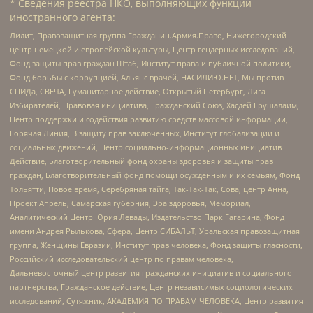
* Сведения реестра НКО, выполняющих функции
иностранного агента:
Лилит, Правозащитная группа Гражданин.Армия.Право, Нижегородский
центр немецкой и европейской культуры, Центр гендерных исследований,
Фонд защиты прав граждан Штаб, Институт права и публичной политики,
Фонд борьбы с коррупцией, Альянс врачей, НАСИЛИЮ.НЕТ, Мы против
СПИДа, СВЕЧА, Гуманитарное действие, Открытый Петербург, Лига
Избирателей, Правовая инициатива, Гражданский Союз, Хасдей Ерушалаим,
Центр поддержки и содействия развитию средств массовой информации,
Горячая Линия, В защиту прав заключенных, Институт глобализации и
социальных движений, Центр социально-информационных инициатив
Действие, Благотворительный фонд охраны здоровья и защиты прав
граждан, Благотворительный фонд помощи осужденным и их семьям, Фонд
Тольятти, Новое время, Серебряная тайга, Так-Так-Так, Сова, центр Анна,
Проект Апрель, Самарская губерния, Эра здоровья, Мемориал,
Аналитический Центр Юрия Левады, Издательство Парк Гагарина, Фонд
имени Андрея Рылькова, Сфера, Центр СИБАЛЬТ, Уральская правозащитная
группа, Женщины Евразии, Институт прав человека, Фонд защиты гласности,
Российский исследовательский центр по правам человека,
Дальневосточный центр развития гражданских инициатив и социального
партнерства, Гражданское действие, Центр независимых социологических
исследований, Сутяжник, АКАДЕМИЯ ПО ПРАВАМ ЧЕЛОВЕКА, Центр развития