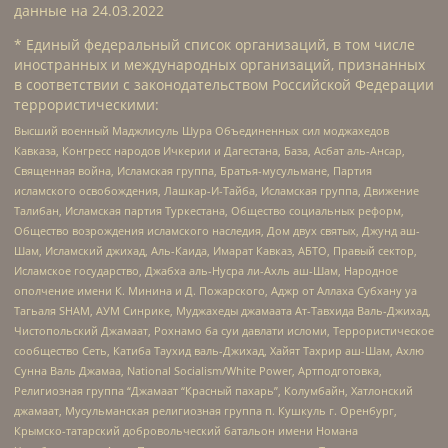
данные на
24.03.2022
* Единый федеральный список организаций, в том числе
иностранных и международных организаций, признанных
в соответствии с законодательством Российской Федерации
террористическими:
Высший военный Маджлисуль Шура Объединенных сил моджахедов
Кавказа, Конгресс народов Ичкерии и Дагестана, База, Асбат аль-Ансар,
Священная война, Исламская группа, Братья-мусульмане, Партия
исламского освобождения, Лашкар-И-Тайба, Исламская группа, Движение
Талибан, Исламская партия Туркестана, Общество социальных реформ,
Общество возрождения исламского наследия, Дом двух святых, Джунд аш-
Шам, Исламский джихад, Аль-Каида, Имарат Кавказ, АБТО, Правый сектор,
Исламское государство, Джабха аль-Нусра ли-Ахль аш-Шам, Народное
ополчение имени К. Минина и Д. Пожарского, Аджр от Аллаха Субхану уа
Тагьаля SHAM, АУМ Синрике, Муджахеды джамаата Ат-Тавхида Валь-Джихад,
Чистопольский Джамаат, Рохнамо ба суи давлати исломи, Террористическое
сообщество Сеть, Катиба Таухид валь-Джихад, Хайят Тахрир аш-Шам, Ахлю
Сунна Валь Джамаа, National Socialism/White Power, Артподготовка,
Религиозная группа “Джамаат “Красный пахарь”, Колумбайн, Хатлонский
джамаат, Мусульманская религиозная группа п. Кушкуль г. Оренбург,
Крымско-татарский добровольческий батальон имени Номана