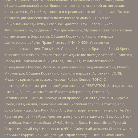
общенациональный союз, Движение против нелегальной иммиграции,
Кровь и Честь, О свободе совести и о религиозных объединениях, Омская
организация общественного политического движения Русское
национальное единство, Северное Братство, Клуб Болельщиков
Футбольного Клуба Динамо, Файзрахманисты, Мусульманская религиозная
организация п. Боровский, Община Коренного Русского народа
Щелковского района, Правый сектор, УНА - УНСО, Украинская
повстанческая армия, Тризуб им. Степана Бандеры, Братство, Белый Крест,
Misanthropic division, Религиозное объединение последователей инглиизма,
Народная Социальная Инициатива, TulaSkins, Этнополитическое
объединение Русские, Русское национальное объединение Атака, Мечеть
Мирмамеда, Община Коренного Русского народа г. Астрахани, ВОЛЯ,
Меджлис крымскотатарского народа, Рубеж Севера, ТОЙС, О
противодействии экстремистской деятельности, РЕВТАТПОД, Артподготовка,
Штольц, В честь иконы Божией Матери Державная, Сектор 16,
Независимость, Фирма, Молодежная правозащитная группа МПГ, Курсом
Правды и Единения, Каракольская инициативная группа, Автоград Крю,
Союз Славянских Сил Руси, Алля-Аят, Благотворительный пансионат Ак Умут,
Русская республика Русь, Арестантское уголовное единство, Башкорт, Нация
и свобода, Нация и свобода, W.H.С., Фалунь Дафа, Иртыш Ultras, Русский
Патриотический клуб-Новокузнецк/РПК, Сибирский державный союз, Фонд
борьбы с коррупцией, Фонд защиты прав граждан, Штабы Навального,