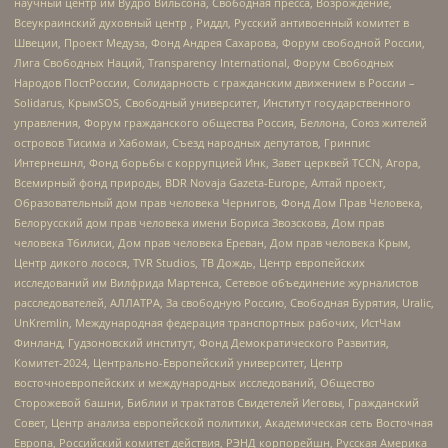
научный центр им Вудро Вильсона, Свободная пресса, Возрождение,
Всеукраинский духовный центр , Риддл, Русский антивоенный комитет в
Швеции, Проект Медуза, Фонд Андрея Сахарова, Форум свободной России,
Лига Свободных Наций, Transparеncy International, Форум Свободных
Народов ПостРоссии, Солидарность с гражданским движением в России –
Solidarus, КрымSOS, Свободный университет, Институт государственного
управления, Форум гражданского общества Россия, Беллона, Союз жителей
островов Тисима и Хабомаи, Съезд народных депутатов, Гринпис
Интернешнл, Фонд борьбы с коррупцией Инк, Завет церквей TCCN, Агора,
Всемирный фонд природы, BDR Novaja Gazeta-Europe, Алтай проект,
Образовательный дом прав человека Чернигов, Фонд Дом Прав Человека,
Белорусский дом прав человека имени Бориса Звозскова, Дом прав
человека Тбилиси, Дом прав человека Ереван, Дом прав человека Крым,
Центр дикого лосося, TVR Studios, ТВ Дождь, Центр европейских
исследований им Вилфрида Мартенса, Сетевое объединение журналистов
расследователей, АЛЛАТРА, За свободную Россию, Свободная Бурятия, Uralic,
UnKremlin, Международная федерация транспортных рабочих, ИстЧам
Финланд, Гудзоновский институт, Фонд Демократического Развития,
Комитет-2024, Центрально-Европейский университет, Центр
восточноевропейских и международных исследований, Общество
Сторожевой башни, Библии и трактатов Свидетелей Иеговы, Гражданский
Совет, Центр анализа европейской политики, Академическая сеть Восточная
Европа, Российский комитет действия, РЭНД корпорейшн, Русская Америка