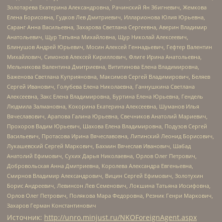
Золотарева Екатерина Александровна, Рачинский Ян Збигневич, Жемкова
Елена Борисовна, Гудков Лев Дмитриевич, Илларионова Юлия Юрьевна,
Саранг Анна Васильевна, Захарова Светлана Сергеевна, Аверин Владимир
Анатольевич, Щур Татьяна Михайловна, Щур Николай Алексеевич,
Блинушов Андрей Юрьевич, Мосин Алексей Геннадьевич, Гефтер Валентин
Михайлович, Симонов Алексей Кириллович, Флиге Ирина Анатольевна,
Мельникова Валентина Дмитриевна, Вититинова Елена Владимировна,
Баженова Светлана Куприяновна, Максимов Сергей Владимирович, Беляев
Сергей Иванович, Голубева Елена Николаевна, Ганнушкина Светлана
Алексеевна, Закс Елена Владимировна, Буртина Елена Юрьевна, Гендель
Людмила Залмановна, Кокорина Екатерина Алексеевна, Шуманов Илья
Вячеславович, Арапова Галина Юрьевна, Свечников Анатолий Мариевич,
Прохоров Вадим Юрьевич, Шахова Елена Владимировна, Подузов Сергей
Васильевич, Протасова Ирина Вячеславовна, Литинский Леонид Борисович,
Лукашевский Сергей Маркович, Бахмин Вячеслав Иванович, Шабад
Анатолий Ефимович, Сухих Дарья Николаевна, Орлов Олег Петрович,
Добровольская Анна Дмитриевна, Королева Александра Евгеньевна,
Смирнов Владимир Александрович, Вицин Сергей Ефимович, Золотухин
Борис Андреевич, Левинсон Лев Семенович, Локшина Татьяна Иосифовна,
Орлов Олег Петрович, Полякова Мара Федоровна, Резник Генри Маркович,
Захаров Герман Константинович
Источник:
http://unro.minjust.ru/NKOForeignAgent.aspx