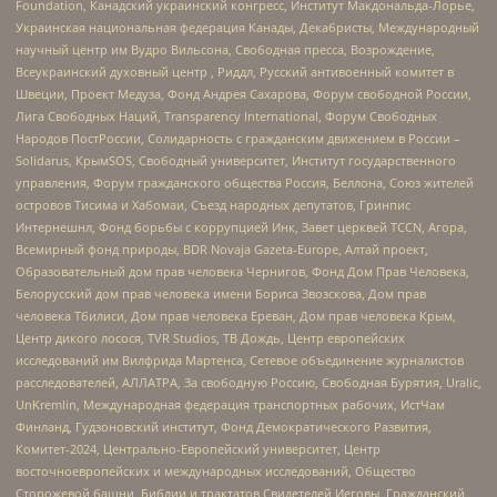
Foundation, Канадский украинский конгресс, Институт Макдональда-Лорье,
Украинская национальная федерация Канады, Декабристы, Международный
научный центр им Вудро Вильсона, Свободная пресса, Возрождение,
Всеукраинский духовный центр , Риддл, Русский антивоенный комитет в
Швеции, Проект Медуза, Фонд Андрея Сахарова, Форум свободной России,
Лига Свободных Наций, Transparеncy International, Форум Свободных
Народов ПостРоссии, Солидарность с гражданским движением в России –
Solidarus, КрымSOS, Свободный университет, Институт государственного
управления, Форум гражданского общества Россия, Беллона, Союз жителей
островов Тисима и Хабомаи, Съезд народных депутатов, Гринпис
Интернешнл, Фонд борьбы с коррупцией Инк, Завет церквей TCCN, Агора,
Всемирный фонд природы, BDR Novaja Gazeta-Europe, Алтай проект,
Образовательный дом прав человека Чернигов, Фонд Дом Прав Человека,
Белорусский дом прав человека имени Бориса Звозскова, Дом прав
человека Тбилиси, Дом прав человека Ереван, Дом прав человека Крым,
Центр дикого лосося, TVR Studios, ТВ Дождь, Центр европейских
исследований им Вилфрида Мартенса, Сетевое объединение журналистов
расследователей, АЛЛАТРА, За свободную Россию, Свободная Бурятия, Uralic,
UnKremlin, Международная федерация транспортных рабочих, ИстЧам
Финланд, Гудзоновский институт, Фонд Демократического Развития,
Комитет-2024, Центрально-Европейский университет, Центр
восточноевропейских и международных исследований, Общество
Сторожевой башни, Библии и трактатов Свидетелей Иеговы, Гражданский