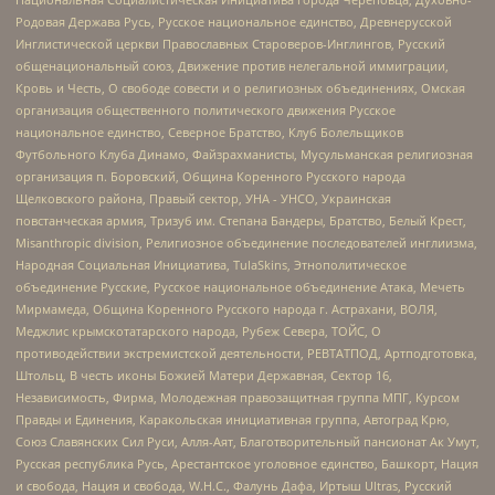
Родовая Держава Русь, Русское национальное единство, Древнерусской
Инглистической церкви Православных Староверов-Инглингов, Русский
общенациональный союз, Движение против нелегальной иммиграции,
Кровь и Честь, О свободе совести и о религиозных объединениях, Омская
организация общественного политического движения Русское
национальное единство, Северное Братство, Клуб Болельщиков
Футбольного Клуба Динамо, Файзрахманисты, Мусульманская религиозная
организация п. Боровский, Община Коренного Русского народа
Щелковского района, Правый сектор, УНА - УНСО, Украинская
повстанческая армия, Тризуб им. Степана Бандеры, Братство, Белый Крест,
Misanthropic division, Религиозное объединение последователей инглиизма,
Народная Социальная Инициатива, TulaSkins, Этнополитическое
объединение Русские, Русское национальное объединение Атака, Мечеть
Мирмамеда, Община Коренного Русского народа г. Астрахани, ВОЛЯ,
Меджлис крымскотатарского народа, Рубеж Севера, ТОЙС, О
противодействии экстремистской деятельности, РЕВТАТПОД, Артподготовка,
Штольц, В честь иконы Божией Матери Державная, Сектор 16,
Независимость, Фирма, Молодежная правозащитная группа МПГ, Курсом
Правды и Единения, Каракольская инициативная группа, Автоград Крю,
Союз Славянских Сил Руси, Алля-Аят, Благотворительный пансионат Ак Умут,
Русская республика Русь, Арестантское уголовное единство, Башкорт, Нация
и свобода, Нация и свобода, W.H.С., Фалунь Дафа, Иртыш Ultras, Русский