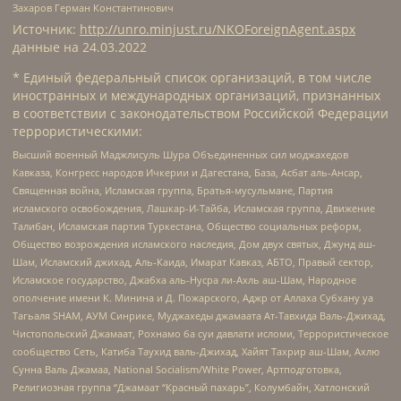
Захаров Герман Константинович
Источник:
http://unro.minjust.ru/NKOForeignAgent.aspx
данные на
24.03.2022
* Единый федеральный список организаций, в том числе
иностранных и международных организаций, признанных
в соответствии с законодательством Российской Федерации
террористическими:
Высший военный Маджлисуль Шура Объединенных сил моджахедов
Кавказа, Конгресс народов Ичкерии и Дагестана, База, Асбат аль-Ансар,
Священная война, Исламская группа, Братья-мусульмане, Партия
исламского освобождения, Лашкар-И-Тайба, Исламская группа, Движение
Талибан, Исламская партия Туркестана, Общество социальных реформ,
Общество возрождения исламского наследия, Дом двух святых, Джунд аш-
Шам, Исламский джихад, Аль-Каида, Имарат Кавказ, АБТО, Правый сектор,
Исламское государство, Джабха аль-Нусра ли-Ахль аш-Шам, Народное
ополчение имени К. Минина и Д. Пожарского, Аджр от Аллаха Субхану уа
Тагьаля SHAM, АУМ Синрике, Муджахеды джамаата Ат-Тавхида Валь-Джихад,
Чистопольский Джамаат, Рохнамо ба суи давлати исломи, Террористическое
сообщество Сеть, Катиба Таухид валь-Джихад, Хайят Тахрир аш-Шам, Ахлю
Сунна Валь Джамаа, National Socialism/White Power, Артподготовка,
Религиозная группа “Джамаат “Красный пахарь”, Колумбайн, Хатлонский