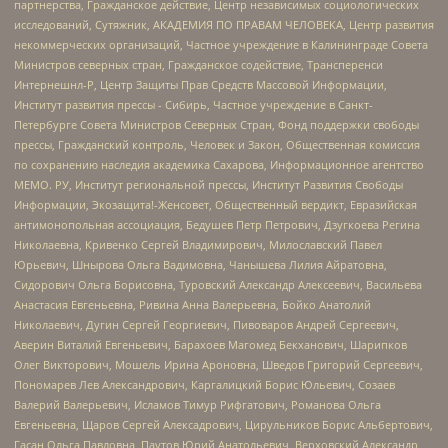
партнерства, Гражданское действие, Центр независимых социологических
исследований, Сутяжник, АКАДЕМИЯ ПО ПРАВАМ ЧЕЛОВЕКА, Центр развития
некоммерческих организаций, Частное учреждение в Калининграде Совета
Министров северных стран, Гражданское содействие, Трансперенси
Интернешнл-Р, Центр Защиты Прав Средств Массовой Информации,
Институт развития прессы - Сибирь, Частное учреждение в Санкт-
Петербурге Совета Министров Северных Стран, Фонд поддержки свободы
прессы, Гражданский контроль, Человек и Закон, Общественная комиссия
по сохранению наследия академика Сахарова, Информационное агентство
МЕМО. РУ, Институт региональной прессы, Институт Развития Свободы
Информации, Экозащита!-Женсовет, Общественный вердикт, Евразийская
антимонопольная ассоциация, Бедушев Петр Петрович, Дзугкоева Регина
Николаевна, Кривенко Сергей Владимирович, Милославский Павел
Юрьевич, Шнырова Ольга Вадимовна, Чанышева Лилия Айратовна,
Сидорович Ольга Борисовна, Туровский Александр Алексеевич, Васильева
Анастасия Евгеньевна, Ривина Анна Валерьевна, Бойко Анатолий
Николаевич, Дугин Сергей Георгиевич, Пивоваров Андрей Сергеевич,
Аверин Виталий Евгеньевич, Барахоев Магомед Бекханович, Шарипков
Олег Викторович, Мошель Ирина Ароновна, Шведов Григорий Сергеевич,
Пономарев Лев Александрович, Каргалицкий Борис Юльевич, Созаев
Валерий Валерьевич, Исламов Тимур Рифгатович, Романова Ольга
Евгеньевна, Щаров Сергей Алексадрович, Цирульников Борис Альбертович,
Гасан Ольга Павловна, Паутов Юрий Анатольевич, Верховский Александр