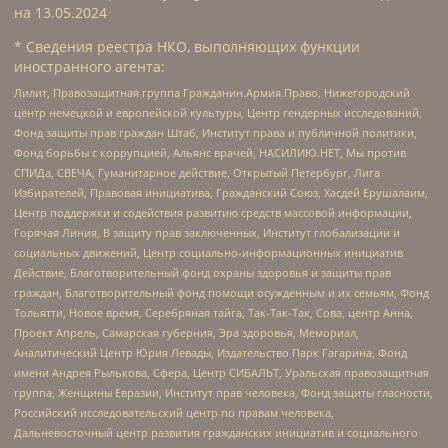
на
13.05.2024
* Сведения реестра НКО, выполняющих функции
иностранного агента:
Лилит, Правозащитная группа Гражданин.Армия.Право, Нижегородский
центр немецкой и европейской культуры, Центр гендерных исследований,
Фонд защиты прав граждан Штаб, Институт права и публичной политики,
Фонд борьбы с коррупцией, Альянс врачей, НАСИЛИЮ.НЕТ, Мы против
СПИДа, СВЕЧА, Гуманитарное действие, Открытый Петербург, Лига
Избирателей, Правовая инициатива, Гражданский Союз, Хасдей Ерушалаим,
Центр поддержки и содействия развитию средств массовой информации,
Горячая Линия, В защиту прав заключенных, Институт глобализации и
социальных движений, Центр социально-информационных инициатив
Действие, Благотворительный фонд охраны здоровья и защиты прав
граждан, Благотворительный фонд помощи осужденным и их семьям, Фонд
Тольятти, Новое время, Серебряная тайга, Так-Так-Так, Сова, центр Анна,
Проект Апрель, Самарская губерния, Эра здоровья, Мемориал,
Аналитический Центр Юрия Левады, Издательство Парк Гагарина, Фонд
имени Андрея Рылькова, Сфера, Центр СИБАЛЬТ, Уральская правозащитная
группа, Женщины Евразии, Институт прав человека, Фонд защиты гласности,
Российский исследовательский центр по правам человека,
Дальневосточный центр развития гражданских инициатив и социального