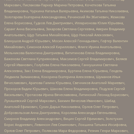
Маркович, Пислакова-Паркер Марина Петровна, Кочеткова Татьяна
Владимировна, Чуркина Наталья Валерьевна, Акимова Татьяна Николаевна,
Золотарева Екатерина Александровна, Рачинский Ян Збигневич, Жемкова
Елена Борисовна, Гудков Лев Дмитриевич, Илларионова Юлия Юрьевна,
Саранг Анна Васильевна, Захарова Светлана Сергеевна, Аверин Владимир
Анатольевич, Щур Татьяна Михайловна, Щур Николай Алексеевич,
Блинушов Андрей Юрьевич, Мосин Алексей Геннадьевич, Гефтер Валентин
Михайлович, Симонов Алексей Кириллович, Флиге Ирина Анатольевна,
Мельникова Валентина Дмитриевна, Вититинова Елена Владимировна,
Баженова Светлана Куприяновна, Максимов Сергей Владимирович, Беляев
Сергей Иванович, Голубева Елена Николаевна, Ганнушкина Светлана
Алексеевна, Закс Елена Владимировна, Буртина Елена Юрьевна, Гендель
Людмила Залмановна, Кокорина Екатерина Алексеевна, Шуманов Илья
Вячеславович, Арапова Галина Юрьевна, Свечников Анатолий Мариевич,
Прохоров Вадим Юрьевич, Шахова Елена Владимировна, Подузов Сергей
Васильевич, Протасова Ирина Вячеславовна, Литинский Леонид Борисович,
Лукашевский Сергей Маркович, Бахмин Вячеслав Иванович, Шабад
Анатолий Ефимович, Сухих Дарья Николаевна, Орлов Олег Петрович,
Добровольская Анна Дмитриевна, Королева Александра Евгеньевна,
Смирнов Владимир Александрович, Вицин Сергей Ефимович, Золотухин
Борис Андреевич, Левинсон Лев Семенович, Локшина Татьяна Иосифовна,
Орлов Олег Петрович, Полякова Мара Федоровна, Резник Генри Маркович,