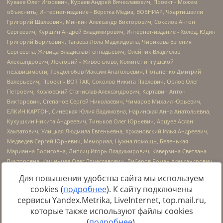
Для повышения удобства сайта мы используем
cookies (
подробнее
). К сайту подключены
сервисы Yandex.Metrika, LiveInternet, top.mail.ru,
Источник:
https://minjust.gov.ru/uploaded/files/reestr-
которые также используют файлы cookies
inostrannyih-agentov-22-03-2024.pdf
данные на
22.03.2024
(
подробнее
).