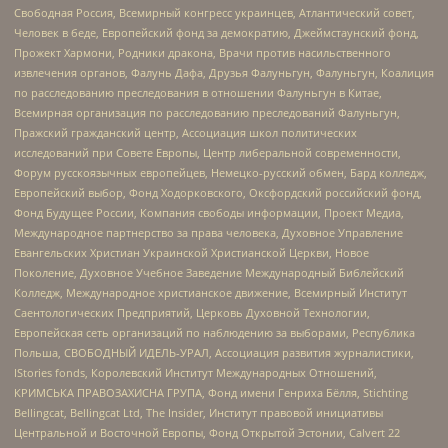
Свободная Россия, Всемирный конгресс украинцев, Атлантический совет,
Человек в беде, Европейский фонд за демократию, Джеймстаунский фонд,
Прожект Хармони, Родники дракона, Врачи против насильственного
извлечения органов, Фалунь Дафа, Друзья Фалуньгун, Фалуньгун, Коалиция
по расследованию преследования в отношении Фалуньгун в Китае,
Всемирная организация по расследованию преследований Фалуньгун,
Пражский гражданский центр, Ассоциация школ политических
исследований при Совете Европы, Центр либеральной современности,
Форум русскоязычных европейцев, Немецко-русский обмен, Бард колледж,
Европейский выбор, Фонд Ходорковского, Оксфордский российский фонд,
Фонд Будущее России, Компания свободы информации, Проект Медиа,
Международное партнерство за права человека, Духовное Управление
Евангельских Христиан Украинской Христианской Церкви, Новое
Поколение, Духовное Учебное Заведение Международный Библейский
Колледж, Международное христианское движение, Всемирный Институт
Саентологических Предприятий, Церковь Духовной Технологии,
Европейская сеть организаций по наблюдению за выборами, Республика
Польша, СВОБОДНЫЙ ИДЕЛЬ-УРАЛ, Ассоциация развития журналистики,
IStories fonds, Королевский Институт Международных Отношений,
КРИМСЬКА ПРАВОЗАХИСНА ГРУПА, Фонд имени Генриха Бёлля, Stichting
Bellingcat, Bellingcat Ltd, The Insider, Институт правовой инициативы
Центральной и Восточной Европы, Фонд Открытой Эстонии, Calvert 22