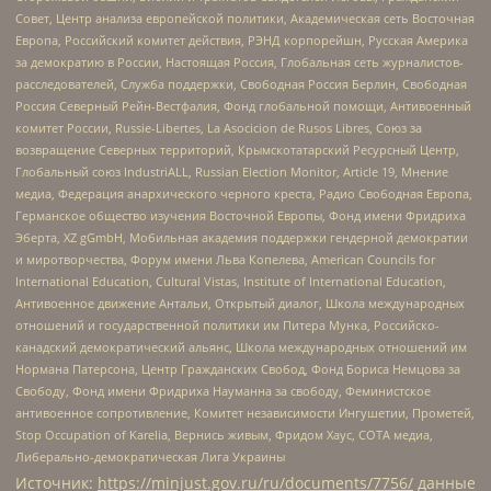
Совет, Центр анализа европейской политики, Академическая сеть Восточная
Европа, Российский комитет действия, РЭНД корпорейшн, Русская Америка
за демократию в России, Настоящая Россия, Глобальная сеть журналистов-
расследователей, Служба поддержки, Свободная Россия Берлин, Свободная
Россия Северный Рейн-Вестфалия, Фонд глобальной помощи, Антивоенный
комитет России, Russie-Libertes, La Asocicion de Rusos Libres, Союз за
возвращение Северных территорий, Крымскотатарский Ресурсный Центр,
Глобальный союз IndustriALL, Russian Election Monitor, Article 19, Мнение
медиа, Федерация анархического черного креста, Радио Свободная Европа,
Германское общество изучения Восточной Европы, Фонд имени Фридриха
Эберта, XZ gGmbH, Мобильная академия поддержки гендерной демократии
и миротворчества, Форум имени Льва Копелева, American Councils for
International Education, Cultural Vistas, Institute of International Education,
Антивоенное движение Антальи, Открытый диалог, Школа международных
отношений и государственной политики им Питера Мунка, Российско-
канадский демократический альянс, Школа международных отношений им
Нормана Патерсона, Центр Гражданских Свобод, Фонд Бориса Немцова за
Свободу, Фонд имени Фридриха Науманна за свободу, Феминистское
антивоенное сопротивление, Комитет независимости Ингушетии, Прометей,
Stop Occupation of Karelia, Вернись живым, Фридом Хаус, СОТА медиа,
Либерально-демократическая Лига Украины
Источник:
https://minjust.gov.ru/ru/documents/7756/
данные