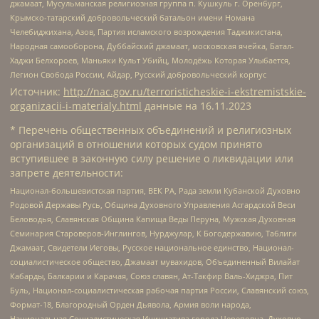
джамаат, Мусульманская религиозная группа п. Кушкуль г. Оренбург,
Крымско-татарский добровольческий батальон имени Номана
Челебиджихана, Азов, Партия исламского возрождения Таджикистана,
Народная самооборона, Дуббайский джамаат, московская ячейка, Батал-
Хаджи Белхороев, Маньяки Культ Убийц, Молодёжь Которая Улыбается,
Легион Свобода России, Айдар, Русский добровольческий корпус
Источник:
http://nac.gov.ru/terroristicheskie-i-ekstremistskie-
organizacii-i-materialy.html
данные на
16.11.2023
* Перечень общественных объединений и религиозных
организаций в отношении которых судом принято
вступившее в законную силу решение о ликвидации или
запрете деятельности:
Национал-большевистская партия, ВЕК РА, Рада земли Кубанской Духовно
Родовой Державы Русь, Община Духовного Управления Асгардской Веси
Беловодья, Славянская Община Капища Веды Перуна, Мужская Духовная
Семинария Староверов-Инглингов, Нурджулар, К Богодержавию, Таблиги
Джамаат, Свидетели Иеговы, Русское национальное единство, Национал-
социалистическое общество, Джамаат мувахидов, Объединенный Вилайат
Кабарды, Балкарии и Карачая, Союз славян, Ат-Такфир Валь-Хиджра, Пит
Буль, Национал-социалистическая рабочая партия России, Славянский союз,
Формат-18, Благородный Орден Дьявола, Армия воли народа,
Национальная Социалистическая Инициатива города Череповца, Духовно-