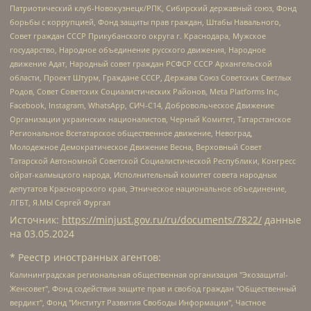
Патриотический клуб-Новокузнецк/РПК, Сибирский державный союз, Фонд
борьбы с коррупцией, Фонд защиты прав граждан, Штабы Навального,
Совет граждан СССР Прикубанского округа г. Краснодара, Мужское
государство, Народное объединение русского движения, Народное
движение Адат, Народный совет граждан РСФСР СССР Архангельской
области, Проект Штурм, Граждане СССР, Держава Союз Советских Светлых
Родов, Совет Советских Социалистических Районов, Meta Platforms Inc,
Facebook, Instagram, WhatsApp, СИЧ-С14, Добровольческое Движение
Организации украинских националистов, Черный Комитет, Татарстанское
Региональное Всетатарское общественное движение, Невоград,
Молодежное Демократическое Движение Весна, Верховный Совет
Татарской Автономной Советской Социалистической Республики, Конгресс
ойрат-калмыцкого народа, Исполнительный комитет совета народных
депутатов Красноярского края, Этническое национальное объединение,
ЛГБТ, Я.МЫ Сергей Фургал
Источник:
https://minjust.gov.ru/ru/documents/7822/
данные
на
03.05.2024
* Реестр иностранных агентов:
Калининградская региональная общественная организация "Экозащита!-Женсовет", Фонд содействия защите прав и свобод граждан "Общественный вердикт", Фонд "Институт Развития Свободы Информации", Частное учреждение "Информационное агентство МЕМО. РУ", Региональная общественная организация "Общественная комиссия по сохранению наследия академика Сахарова", Фонд поддержки свободы прессы, Санкт-Петербургская общественная правозащитная организация "Гражданский контроль", Межрегиональная общественная организация "Информационно-просветительский центр "Мемориал", Региональный Фонд "Центр Защиты Прав Средств Массовой Информации", с 05.12.2023 Фонд "Центр Защиты Прав Средств массовой информации", Региональная общественная благотворительная организация помощи беженцам и мигрантам "Гражданское содействие", Негосударственное образовательное учреждение дополнительного профессионального образования (повышение квалификации) специалистов "АКАДЕМИЯ ПО ПРАВАМ ЧЕЛОВЕКА", Свердловская региональная общественная организация "Сутяжник", Автономная некоммерческая организация "Центр независимых социологических исследований", Союз общественных объединений "Российский исследовательский центр по правам человека", Региональное общественное учреждение научно-информационный центр "МЕМОРИАЛ", Некоммерческая организация "Фонд защиты гласности", Автономная некоммерческая организация "Институт прав человека", Городская общественная организация "Екатеринбургское общество "МЕМОРИАЛ", Городская общественная организация "Рязанское историко-просветительское и правозащитное общество "Мемориал" (Рязанский Мемориал), Челябинский региональный орган общественной самодеятельности – женское общественное объединение "Женщины Евразии", Челябинский региональный орган общественной самодеятельности "Уральская правозащитная группа", Фонд содействия защите здоровья и социальной справедливости имени Андрея Рылькова, Автономная Некоммерческая Организация "Аналитический Центр Юрия Левады", Автономная некоммерческая организация социальной поддержки населения "Проект Апрель", Региональная общественная организация помощи женщинам и детям, находящимся в кризисной ситуации "Информационно-методический центр "Анна", Фонд содействия развитию массовых коммуникаций и правовому просвещению "Так-так-Так", Фонд содействия устойчивому развитию "Серебряная тайга", Свердловский региональный общественный фонд социальных проектов "Новое время", "Idel.Реалии", Кавказ.Реалии, Крым.Реалии, Телеканал Настоящее Время, Татаро-башкирская служба Радио Свобода (Azatliq Radiosi), Радио Свободная Европа/Радио Свобода (PCE/PC), "Сибирь.Реалии", "Фактограф", Благотворительный фонд помощи осужденным и их семьям, Автономная некоммерческая организация "Институт глобализации и социальных движений", Фонд "В защиту прав заключенных", Частное учреждение "Центр поддержки и содействия развитию средств массовой информации", Пензенский региональный общественный благотворительный фонд "Гражданский союз", "Север.Реалии", Некоммерческая организация Фонд "Правовая инициатива", Общество с ограниченной ответственностью "Радио Свободная Европа/Радио Свобода", Чешское информационное агентство "MEDIUM-ORIENT", Красноярская региональная общественная организация "Мы против СПИДа", Камалягин Денис Николаевич, Маркелов Сергей Евгеньевич, Пономарев Лев Александрович, Савицкая Людмила Алексеевна, Автономная некоммерческая организация "Центр по работе с проблемой насилия "НАСИЛИЮ.НЕТ", Межрегиональный профессиональный союз работников здравоохранения "Альянс врачей", Юридическое лицо, зарегистрированное в Латвийской Республике, SIA "Medusa Project" (регистрационный номер 40103797863, дата регистрации 10.06.2014), Некоммерческая организация "Фонд по борьбе с коррупцией", Автономная некоммерческая организация "Институт права и публичной политики", Баданин Роман Сергеевич, Гликин Максим Александрович, Железнова Мария Михайловна, Лукьянова Юлия Сергеевна, Маетная Елизавета Витальевна, Маняхин Петр Борисович, Чуракова Ольга Владимировна, Ярош Юлия Петровна, Юридическое лицо "The Insider SIA", зарегистрированное в Риге, Латвийская Республика (дата регистрации 26.06.2015), являющееся администратором доменного имени интернет-издания "The Insider SIA", https://theins.ru, Постернак Алексей Евгеньевич, Рубин Михаил Аркадьевич, Анин Роман Александрович, Юридическое лицо Istories fonds, зарегистрированное в Латвийской Республике (регистрационный номер 50008295751, дата регистрации 24.02.2020), Великовский Дмитрий Александрович, Долинина Ирина Николаевна, Мароховская Алеся Алексеевна, Шлейнов Роман Юрьевич, Шмагун Олеся Валентиновна, Общество с ограниченной ответственностью "Альтаир 2021", Общество с ограниченной ответственностью "Вега 2021", Общество с ограниченной ответственностью "Главный редактор 2021", Общество с ограниченной ответственностью "Ромашки монолит", Важенков Артем Валерьевич, Ивановская областная общественная организация "Центр гендерных исследований", Гурман Юрий Альбертович, Медиапроект "ОВД-Инфо", Егоров Владимир Владимирович, Жилинский Владимир Александрович, Общество с ограниченной ответственностью "ЗП", Иванова София Юрьевна, Карезина Инна Павловна, Кильтау Екатерина Викторовна, Петров Алексей Викторович, Пискунов Сергей Евгеньевич, Смирнов Сергей Сергеевич, Тихонов Михаил Сергеевич, Общество с ограниченной ответственностью "ЖУРНАЛИСТ-ИНОСТРАННЫЙ АГЕНТ", Арапова Галина Юрьевна, Вольтская Татьяна Анатольевна, Американская компания "Mason G.E.S. Anonymous Foundation" (США), являющаяся владельцем интернет-издания https://mnews.world/, Компания "Stichting Bellingcat", зарегистрированная в Нидерландах (дата регистрации 11.07.2018), Захаров Андрей Вячеславович, Клепиковская Екатерина Дмитриевна, Общество с ограниченной ответственностью "МЕМО", Перл Роман Александрович, Симонов Евгений Алексеевич, Соловьева Елена Анатольевна, Сотников Даниил Владимирович, Сурначева Елизавета Дмитриевна, Автономная некоммерческая организация по защите прав человека и информированию населения "Якутия – Наше Мнение", Общество с ограниченной ответственностью "Москоу диджитал медиа", с 26.01.2023 Общество с ограниченной ответственностью "Чайка Белые сады", Ветошкина Валерия Валерьевна, Заговора Максим Александрович, Межрегиональное общественное движение "Российская ЛГБТ - сеть", Оленичев Максим Владимирович, Павлов Иван Юрьевич, Скворцова Елена Сергеевна, Общество с ограниченной ответственностью "Как бы инагент", Кочетков Игорь Викторович, Общество с ограниченной ответственностью "Честные выборы", Еланчик Олег Александрович, Общество с ограниченной ответственностью "Нобелевский призыв", Гималова Регина Эмилевна, Григорьев Андрей Валерьевич, Григорьева Алина Александровна, Ассоциация по содействию защите прав призывников, альтернативнослужащих и военнослужащих "Правозащитная группа "Гражданин.Армия.Право", Хисамова Регина Фаритовна, Автономная некоммерческая организация по реализации социально-правовых программ "Лилит", Дальневосточное общественное движение "Маяк", Санкт-Петербургская ЛГБТ-инициативная группа "Выход", Инициативная группа ЛГБТ+ "Реверс", Алексеев Андрей Викторович, Бекбулатова Таисия Львовна, Беляев Иван Михайлович, Владыкина Елена Сергеевна, Гельман Марат Александрович, Никульшина Вероника Юрьевна, Толоконникова Надежда Андреевна, Шендерович Виктор Анатольевич, Общество с ограниченной ответственностью "Данное сообщение", Общество с ограниченной ответственностью Издательский дом "Новая глава", Айнбиндер Александра Александровна, Московский комьюнити-центр для ЛГБТ+инициатив, Благотворительный фонд развития филантропии, Deutsche Welle (Германия, Kurt-Schumacher-Strasse 3, 53113 Bonn), Борзунова Мария Михайловна, Воробьев Виктор Викторович, Голубева Анна Львовна, Константинова Алла Михайловна, Малкова Ирина Владимировна, Мурадов Мурад Абдулгалимович, Осетинская Елизавета Николаевна, Понасенков Евгений Николаевич, Ганапольский Матвей Юрьевич, Киселев Евгений Алексеевич, Борухович Ирина Григорьевна, Дремин Иван Тимофеевич, Дубровский Дмитрий Викторович, Красноярская региональная общественная организация поддержки и развития альтернативных образовательных технологий и межкультурных коммуникаций "ИНТЕРРА", Маяковская Екатерина Алексеевна, Фейгин Марк Захарович, Филимонов Андрей Викторович, Дзугкоева Регина Николаевна, Доброхотов Роман Александрович, Дудь Юрий Александрович, Елкин Сергей Владимирович, Кругликов Кирилл Игоревич, Сабунаева Мария Леонидовна, Семенов Алексей Владимирович, Шаинян Карен Багратович, Шульман Екатерина Михайловна, Асафьев Артур Валерьевич, Вахштайн Виктор Семенович, Венедиктов Алексей Алексеевич, Лушникова Екатерина Евгеньевна, Волков Леонид Михайлович, Невзоров Александр Глебович, Пархоменко Сергей Борисович, Сироткин Ярослав Николаевич, Кара-Мурза Владимир Владимирович, Баранова Наталья Владимировна, Гозман Леонид Яковлевич, Кагарлицкий Борис Юльевич, Климарев Михаил Валерьевич, Милов Владимир Станиславович, Автономная некоммерческая организация Краснодарский центр современного искусства "Типография", Моргенштерн Алишер Тагирович, Соболь Любовь Эдуардовна, Общество с ограниченной ответственностью "ЛИЗА НОРМ", Каспаров Гарри Кимович, Ходорковский Михаил Борисович, Общество с ограниченной ответственностью "Апрельские тезисы", Данилович Ирина Брониславовна, Кашин Олег Владимирович, Петров Николай Владимирович, Пивоваров Алексей Владимирович, Соколов Михаил Владимирович, Цветкова Юлия Владимировна, Чичваркин Евгений Александрович, Комитет против пыток/Команда против пыток, Общество с ограниченной ответственностью "Первый научный", Общество с ограниченной ответственностью "Вертолет и ко", Белоцерковская Вероника Борисовна, Кац Максим Евгеньевич, Лазарева Татьяна Юрьевна, Шаведдинов Руслан Табризович, Яшин Илья Валерьевич, Общество с ограниченной ответственностью "Иноагент ААВ", Алешковский Дмитрий Петрович, Альбац Евгения Марковна, Быков Дмитрий Львович, Галямина Юлия Евгеньевна, Лойко Сергей Леонидович, Мартынов Кирилл Константинович, Медведев Сергей Александрович, Крашенинников Федор Геннадиевич, Гордеева Катерина Вл