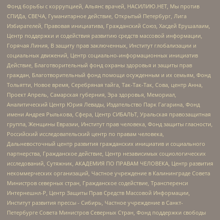
Фонд борьбы с коррупцией, Альянс врачей, НАСИЛИЮ.НЕТ, Мы против
СПИДа, СВЕЧА, Гуманитарное действие, Открытый Петербург, Лига
Избирателей, Правовая инициатива, Гражданский Союз, Хасдей Ерушалаим,
Центр поддержки и содействия развитию средств массовой информации,
Горячая Линия, В защиту прав заключенных, Институт глобализации и
социальных движений, Центр социально-информационных инициатив
Действие, Благотворительный фонд охраны здоровья и защиты прав
граждан, Благотворительный фонд помощи осужденным и их семьям, Фонд
Тольятти, Новое время, Серебряная тайга, Так-Так-Так, Сова, центр Анна,
Проект Апрель, Самарская губерния, Эра здоровья, Мемориал,
Аналитический Центр Юрия Левады, Издательство Парк Гагарина, Фонд
имени Андрея Рылькова, Сфера, Центр СИБАЛЬТ, Уральская правозащитная
группа, Женщины Евразии, Институт прав человека, Фонд защиты гласности,
Российский исследовательский центр по правам человека,
Дальневосточный центр развития гражданских инициатив и социального
партнерства, Гражданское действие, Центр независимых социологических
исследований, Сутяжник, АКАДЕМИЯ ПО ПРАВАМ ЧЕЛОВЕКА, Центр развития
некоммерческих организаций, Частное учреждение в Калининграде Совета
Министров северных стран, Гражданское содействие, Трансперенси
Интернешнл-Р, Центр Защиты Прав Средств Массовой Информации,
Институт развития прессы - Сибирь, Частное учреждение в Санкт-
Петербурге Совета Министров Северных Стран, Фонд поддержки свободы