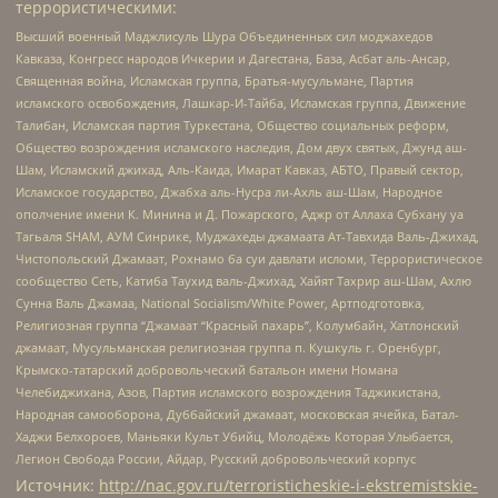
террористическими:
Высший военный Маджлисуль Шура Объединенных сил моджахедов
Кавказа, Конгресс народов Ичкерии и Дагестана, База, Асбат аль-Ансар,
Священная война, Исламская группа, Братья-мусульмане, Партия
исламского освобождения, Лашкар-И-Тайба, Исламская группа, Движение
Талибан, Исламская партия Туркестана, Общество социальных реформ,
Общество возрождения исламского наследия, Дом двух святых, Джунд аш-
Шам, Исламский джихад, Аль-Каида, Имарат Кавказ, АБТО, Правый сектор,
Исламское государство, Джабха аль-Нусра ли-Ахль аш-Шам, Народное
ополчение имени К. Минина и Д. Пожарского, Аджр от Аллаха Субхану уа
Тагьаля SHAM, АУМ Синрике, Муджахеды джамаата Ат-Тавхида Валь-Джихад,
Чистопольский Джамаат, Рохнамо ба суи давлати исломи, Террористическое
сообщество Сеть, Катиба Таухид валь-Джихад, Хайят Тахрир аш-Шам, Ахлю
Сунна Валь Джамаа, National Socialism/White Power, Артподготовка,
Религиозная группа “Джамаат “Красный пахарь”, Колумбайн, Хатлонский
джамаат, Мусульманская религиозная группа п. Кушкуль г. Оренбург,
Крымско-татарский добровольческий батальон имени Номана
Челебиджихана, Азов, Партия исламского возрождения Таджикистана,
Народная самооборона, Дуббайский джамаат, московская ячейка, Батал-
Хаджи Белхороев, Маньяки Культ Убийц, Молодёжь Которая Улыбается,
Легион Свобода России, Айдар, Русский добровольческий корпус
Источник:
http://nac.gov.ru/terroristicheskie-i-ekstremistskie-