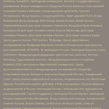
Solidarus, КрымSOS, Свободный университет, Институт государственного
управления, Форум гражданского общества Россия, Беллона, Союз жителей
островов Тисима и Хабомаи, Съезд народных депутатов, Гринпис
Интернешнл, Фонд борьбы с коррупцией Инк, Завет церквей TCCN, Агора,
Всемирный фонд природы, BDR Novaja Gazeta-Europe, Алтай проект,
Образовательный дом прав человека Чернигов, Фонд Дом Прав Человека,
Белорусский дом прав человека имени Бориса Звозскова, Дом прав
человека Тбилиси, Дом прав человека Ереван, Дом прав человека Крым,
Центр дикого лосося, TVR Studios, ТВ Дождь, Центр европейских
исследований им Вилфрида Мартенса, Сетевое объединение журналистов
расследователей, АЛЛАТРА, За свободную Россию, Свободная Бурятия, Uralic,
UnKremlin, Международная федерация транспортных рабочих, ИстЧам
Финланд, Гудзоновский институт, Фонд Демократического Развития,
Комитет-2024, Центрально-Европейский университет, Центр
восточноевропейских и международных исследований, Общество
Сторожевой башни, Библии и трактатов Свидетелей Иеговы, Гражданский
Совет, Центр анализа европейской политики, Академическая сеть Восточная
Европа, Российский комитет действия, РЭНД корпорейшн, Русская Америка
за демократию в России, Настоящая Россия, Глобальная сеть журналистов-
расследователей, Служба поддержки, Свободная Россия Берлин, Свободная
Россия Северный Рейн-Вестфалия, Фонд глобальной помощи, Антивоенный
комитет России, Russie-Libertes, La Asocicion de Rusos Libres, Союз за
возвращение Северных территорий, Крымскотатарский Ресурсный Центр,