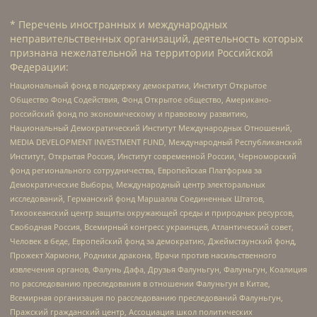
* Перечень иностранных и международных
неправительственных организаций, деятельность которых
признана нежелательной на территории Российской
Федерации:
Национальный фонд в поддержку демократии, Институт Открытое
Общество Фонд Содействия, Фонд Открытое общество, Американо-
российский фонд по экономическому и правовому развитию,
Национальный Демократический Институт Международных Отношений,
MEDIA DEVELOPMENT INVESTMENT FUND, Международный Республиканский
Институт, Открытая Россия, Институт современной России, Черноморский
фонд регионального сотрудничества, Европейская Платформа за
Демократические Выборы, Международный центр электоральных
исследований, Германский фонд Маршалла Соединенных Штатов,
Тихоокеанский центр защиты окружающей среды и природных ресурсов,
Свободная Россия, Всемирный конгресс украинцев, Атлантический совет,
Человек в беде, Европейский фонд за демократию, Джеймстаунский фонд,
Прожект Хармони, Родники дракона, Врачи против насильственного
извлечения органов, Фалунь Дафа, Друзья Фалуньгун, Фалуньгун, Коалиция
по расследованию преследования в отношении Фалуньгун в Китае,
Всемирная организация по расследованию преследований Фалуньгун,
Пражский гражданский центр, Ассоциация школ политических