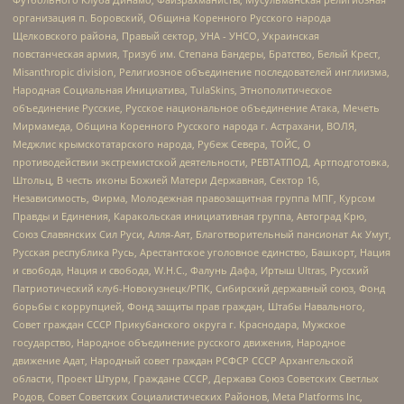
организация п. Боровский, Община Коренного Русского народа
Щелковского района, Правый сектор, УНА - УНСО, Украинская
повстанческая армия, Тризуб им. Степана Бандеры, Братство, Белый Крест,
Misanthropic division, Религиозное объединение последователей инглиизма,
Народная Социальная Инициатива, TulaSkins, Этнополитическое
объединение Русские, Русское национальное объединение Атака, Мечеть
Мирмамеда, Община Коренного Русского народа г. Астрахани, ВОЛЯ,
Меджлис крымскотатарского народа, Рубеж Севера, ТОЙС, О
противодействии экстремистской деятельности, РЕВТАТПОД, Артподготовка,
Штольц, В честь иконы Божией Матери Державная, Сектор 16,
Независимость, Фирма, Молодежная правозащитная группа МПГ, Курсом
Правды и Единения, Каракольская инициативная группа, Автоград Крю,
Союз Славянских Сил Руси, Алля-Аят, Благотворительный пансионат Ак Умут,
Русская республика Русь, Арестантское уголовное единство, Башкорт, Нация
и свобода, Нация и свобода, W.H.С., Фалунь Дафа, Иртыш Ultras, Русский
Патриотический клуб-Новокузнецк/РПК, Сибирский державный союз, Фонд
борьбы с коррупцией, Фонд защиты прав граждан, Штабы Навального,
Совет граждан СССР Прикубанского округа г. Краснодара, Мужское
государство, Народное объединение русского движения, Народное
движение Адат, Народный совет граждан РСФСР СССР Архангельской
области, Проект Штурм, Граждане СССР, Держава Союз Советских Светлых
Родов, Совет Советских Социалистических Районов, Meta Platforms Inc,