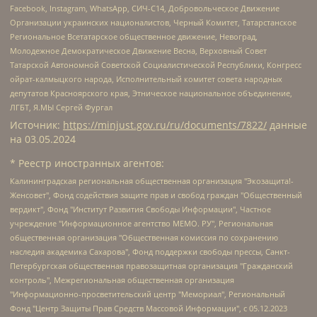
Facebook, Instagram, WhatsApp, СИЧ-С14, Добровольческое Движение
Организации украинских националистов, Черный Комитет, Татарстанское
Региональное Всетатарское общественное движение, Невоград,
Молодежное Демократическое Движение Весна, Верховный Совет
Татарской Автономной Советской Социалистической Республики, Конгресс
ойрат-калмыцкого народа, Исполнительный комитет совета народных
депутатов Красноярского края, Этническое национальное объединение,
ЛГБТ, Я.МЫ Сергей Фургал
Источник:
https://minjust.gov.ru/ru/documents/7822/
данные
на
03.05.2024
* Реестр иностранных агентов:
Калининградская региональная общественная организация "Экозащита!-Женсовет", Фонд содействия защите прав и свобод граждан "Общественный вердикт", Фонд "Институт Развития Свободы Информации", Частное учреждение "Информационное агентство МЕМО. РУ", Региональная общественная организация "Общественная комиссия по сохранению наследия академика Сахарова", Фонд поддержки свободы прессы, Санкт-Петербургская общественная правозащитная организация "Гражданский контроль", Межрегиональная общественная организация "Информационно-просветительский центр "Мемориал", Региональный Фонд "Центр Защиты Прав Средств Массовой Информации", с 05.12.2023 Фонд "Центр Защиты Прав Средств массовой информации", Региональная общественная благотворительная организация помощи беженцам и мигрантам "Гражданское содействие", Негосударственное образовательное учреждение дополнительного профессионального образования (повышение квалификации) специалистов "АКАДЕМИЯ ПО ПРАВАМ ЧЕЛОВЕКА", Свердловская региональная общественная организация "Сутяжник", Автономная некоммерческая организация "Центр независимых социологических исследований", Союз общественных объединений "Российский исследовательский центр по правам человека", Региональное общественное учреждение научно-информационный центр "МЕМОРИАЛ", Некоммерческая организация "Фонд защиты гласности", Автономная некоммерческая организация "Институт прав человека", Городская общественная организация "Екатеринбургское общество "МЕМОРИАЛ", Городская общественная организация "Рязанское историко-просветительское и правозащитное общество "Мемориал" (Рязанский Мемориал), Челябинский региональный орган общественной самодеятельности – женское общественное объединение "Женщины Евразии", Челябинский региональный орган общественной самодеятельности "Уральская правозащитная группа", Фонд содействия защите здоровья и социальной справедливости имени Андрея Рылькова, Автономная Некоммерческая Организация "Аналитический Центр Юрия Левады", Автономная некоммерческая организация социальной поддержки населения "Проект Апрель", Региональная общественная организация помощи женщинам и детям, находящимся в кризисной ситуации "Информационно-методический центр "Анна", Фонд содействия развитию массовых коммуникаций и правовому просвещению "Так-так-Так", Фонд содействия устойчивому развитию "Серебряная тайга", Свердловский региональный общественный фонд социальных проектов "Новое время", "Idel.Реалии", Кавказ.Реалии, Крым.Реалии, Телеканал Настоящее Время, Татаро-башкирская служба Радио Свобода (Azatliq Radiosi), Радио Свободная Европа/Радио Свобода (PCE/PC), "Сибирь.Реалии", "Фактограф", Благотворительный фонд помощи осужденным и их семьям, Автономная некоммерческая организация "Институт глобализации и социальных движений", Фонд "В защиту прав заключенных", Частное учреждение "Центр поддержки и содействия развитию средств массовой информации", Пензенский региональный общественный благотворительный фонд "Гражданский союз", "Север.Реалии", Некоммерческая организация Фонд "Правовая инициатива", Общество с ограниченной ответственностью "Радио Свободная Европа/Радио Свобода", Чешское информационное агентство "MEDIUM-ORIENT", Красноярская региональная общественная организация "Мы против СПИДа", Камалягин Денис Николаевич, Маркелов Сергей Евгеньевич, Пономарев Лев Александрович, Савицкая Людмила Алексеевна, Автономная некоммерческая организация "Центр по работе с проблемой насилия "НАСИЛИЮ.НЕТ", Межрегиональный профессиональный союз работников здравоохранения "Альянс врачей", Юридическое лицо, зарегистрированное в Латвийской Республике, SIA "Medusa Project" (регистрационный номер 40103797863, дата регистрации 10.06.2014), Некоммерческая организация "Фонд по борьбе с коррупцией", Автономная некоммерческая организация "Институт права и публичной политики", Баданин Роман Сергеевич, Гликин Максим Александрович, Железнова Мария Михайловна, Лукьянова Юлия Сергеевна, Маетная Елизавета Витальевна, Маняхин Петр Борисович, Чуракова Ольга Владимировна, Ярош Юлия Петровна, Юридическое лицо "The Insider SIA", зарегистрированное в Риге, Латвийская Республика (дата регистрации 26.06.2015), являющееся администратором доменного имени интернет-издания "The Insider SIA", https://theins.ru, Постернак Алексей Евгеньевич, Рубин Михаил Аркадьевич, Анин Роман Александрович, Юридическое лицо Istories fonds, зарегистрированное в Латвийской Республике (регистрационный номер 50008295751, дата регистрации 24.02.2020), Великовский Дмитрий Александрович, Долинина Ирина Николаевна, Мароховская Алеся Алексеевна, Шлейнов Роман Юрьевич, Шмагун Олеся Валентиновна, Общество с ограниченной ответственностью "Альтаир 2021", Общество с ограниченной ответственностью "Вега 2021", Общество с ограниченной ответственностью "Главный редактор 2021", Общество с ограниченной ответственностью "Ромашки монолит", Важенков Артем Валерьевич, Ивановская областная общественная организация "Центр гендерных исследований", Гурман Юрий Альбертович, Медиапроект "ОВД-Инфо", Егоров Владимир Владимирович, Жилинский Владимир Александрович, Общество с ограниченной ответственностью "ЗП", Иванова София Юрьевна, Карезина Инна Павловна, Кильтау Екатерина Викторовна, Петров Алексей Викторович, Пискунов Сергей Евгеньевич, Смирнов Сергей Сергеевич, Тихонов Михаил Сергеевич, Общество с ограниченной ответственностью "ЖУРНАЛИСТ-ИНОСТРАННЫЙ АГЕНТ", Арапова Галина Юрьевна, Вольтская Татьяна Анатольевна, Американская компания "Mason G.E.S. Anonymous Foundation" (США), являющаяся владельцем интернет-издания https://mnews.world/, Компания "Stichting Bellingcat", зарегистрированная в Нидерландах (дата регистрации 11.07.2018), Захаров Андрей Вячеславович, Клепиковская Екатерина Дмитриевна, Общество с ограниченной ответственностью "МЕМО", Перл Роман Александрович, Симонов Евгений Алексеевич, Соловьева Елена Анатольевна, Сотников Даниил Владимирович, Сурначева Елизавета Дмитриевна, Автономная некоммерческая организация по защите прав человека и информированию населения "Якутия – Наше Мнение", Общество с ограниченной ответственностью "Москоу диджитал медиа", с 26.01.2023 Общество с ограниченной ответственностью "Чайка Белые сады", Ветошкина Валерия Валерьевна, Заговора Максим Александрович, Межрегиональное общественное движение "Российская ЛГБТ - сеть", Оленичев Максим Владимирович, Павлов Иван Юрьевич, Скворцова Елена Сергеевна, Общество с ограниченной ответственностью "Как бы инагент", Кочетков Игорь Викторович, Общество с ограниченной ответственностью "Честные выборы", Еланчик Олег Александрович, Общество с ограниченной ответственностью "Нобелевский призыв", Гималова Регина Эмилевна, Григорьев Андрей Валерьевич, Григорьева Алина Александровна, Ассоциация по содействию защите прав призывников, альтернативнослужащих и военнослужащих "Правозащитная группа "Гражданин.Армия.Право", Хисамова Регина Фаритовна, Автономная некоммерческая организация по реализации социально-правовых программ "Лилит", Дальневосточное общественное движение "Маяк", Санкт-Петербургская ЛГБТ-инициативная группа "Выход", Инициативная группа ЛГБТ+ "Реверс", Алексеев Андрей Викторович, Бекбулатова Таисия Львовна, Беляев Иван Михайлович, Владыкина Елена Сергеевна, Гельман Марат Александрович, Никульшина Вероника Юрьевна, Толоконникова Надежда Андреевна, Шендерович Виктор Анатольевич, Общество с ограниченной ответственностью "Данное сообщение", Общество с ограниченной ответственностью Издательский дом "Новая глава", Айнбиндер Александра Александровна, Московский комьюнити-центр для ЛГБТ+инициатив, Благотворительный фонд развития филантропии, Deutsche Welle (Германия, Kurt-Schumacher-Strasse 3, 53113 Bonn), Борзунова Мария Михайловна, Воробьев Виктор Викторович, Голубева Анна Львовна, Константинова Алла Михайловна, Малкова Ирина Владимировна, Мурадов Мурад Абдулгалимович, Осетинская Елизавета Николаевна, Понасенков Евгений Николаевич, Ганапольский Матвей Юрьевич, Киселев Евгений Алексеевич, Борухович Ирина Григорьевна, Дремин Иван Тимофеевич, Дубровский Дмитрий Викторович, Красноярская региональная общественная организация поддержки и развития альтернативных образовательных технологий и межкультурных коммуникаций "ИНТЕРРА", Маяковская Екатерина Алексеевна, Фейгин Марк Захарович, Филимонов Андрей Викторович, Дзугкоева Регина Николаевна, Доброхотов Роман Александрович, Дудь Юрий Александрович, Елкин Сергей Владимирович, Кругликов Кирилл Игоревич, Сабунаева Мария Леонидовна, Семенов Алексей Владимирович, Шаинян Карен Багратович, Шульман Екатерина Михайловна, Асафьев Артур Валерьевич, Вахштайн Виктор Семенович, Венедиктов Алексей Алексеевич, Лушникова Екатерина Евгеньевна, Волков Леонид Михайлович, Невзоров Александр Глебович, Пархоменко Сергей Борисович, Сироткин Ярослав Николаевич, Кара-Мурза Владимир Владимирович, Баранова Наталья Владимировна, Гозман Леонид Яковлевич, Кагарлицкий Борис Юльевич, Климарев Михаил Валерьевич, Милов Владимир Станиславович, Автономная некоммерческая организация Краснодарский центр современного искусства "Типография", Моргенштерн Алишер Тагирович, Соболь Любовь Эдуардовна, Общество с ограниченной ответственностью "ЛИЗА НОРМ", Каспаров Гарри Кимович, Ходорковский Михаил Борисович, Общество с ограниченной ответственностью "Апрельские тезисы", Данилович Ирина Брониславовна, Кашин Олег Владимирович, Петров Николай Владимирович, Пивоваров Алексей Владимирович, Соколов Михаил Владимирович, Цветкова Юлия Владимировна, Чичваркин Евгений Александрович, Комитет против пыток/Команда против пыток, Общество с ограниченной ответственностью "Первый научный", Общество с ограниченной ответственностью "Вертолет и ко", Белоцерковская Вероника Борисовна, Кац Максим Евгеньевич, Лазарева Татьяна Юрьевна, Шаведдинов Руслан Табризович, Яшин Илья Валерьевич, Общество с ограниченной ответственностью "Иноагент ААВ", Алешковский Дмитрий Петрович, Альбац Евгения Марковна, Быков Дмитрий Львович, Галямина Юлия Евгеньевна, Лойко Сергей Леонидович, Мартынов Кирилл Константинович, Медведев Сергей Александрович, Крашенинников Федор Геннадиевич, Гордеева Катерина Вл