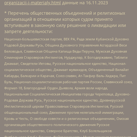
organizacii-i-materialy.html
данные на
16.11.2023
* Перечень общественных объединений и религиозных
организаций в отношении которых судом принято
вступившее в законную силу решение о ликвидации или
запрете деятельности:
Национал-большевистская партия, ВЕК РА, Рада земли Кубанской Духовно
Родовой Державы Русь, Община Духовного Управления Асгардской Веси
Беловодья, Славянская Община Капища Веды Перуна, Мужская Духовная
Семинария Староверов-Инглингов, Нурджулар, К Богодержавию, Таблиги
Джамаат, Свидетели Иеговы, Русское национальное единство, Национал-
социалистическое общество, Джамаат мувахидов, Объединенный Вилайат
Кабарды, Балкарии и Карачая, Союз славян, Ат-Такфир Валь-Хиджра, Пит
Буль, Национал-социалистическая рабочая партия России, Славянский союз,
Формат-18, Благородный Орден Дьявола, Армия воли народа,
Национальная Социалистическая Инициатива города Череповца, Духовно-
Родовая Держава Русь, Русское национальное единство, Древнерусской
Инглистической церкви Православных Староверов-Инглингов, Русский
общенациональный союз, Движение против нелегальной иммиграции,
Кровь и Честь, О свободе совести и о религиозных объединениях, Омская
организация общественного политического движения Русское
национальное единство, Северное Братство, Клуб Болельщиков
Футбольного Клуба Динамо, Файзрахманисты, Мусульманская религиозная