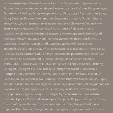
исследований при Совете Европы, Центр либеральной современности,
Форум русскоязычных европейцев, Немецко-русский обмен, Бард колледж,
Европейский выбор, Фонд Ходорковского, Оксфордский российский фонд,
Фонд Будущее России, Компания свободы информации, Проект Медиа,
Международное партнерство за права человека, Духовное Управление
Евангельских Христиан Украинской Христианской Церкви, Новое
Поколение, Духовное Учебное Заведение Международный Библейский
Колледж, Международное христианское движение, Всемирный Институт
Саентологических Предприятий, Церковь Духовной Технологии,
Европейская сеть организаций по наблюдению за выборами, Республика
Польша, СВОБОДНЫЙ ИДЕЛЬ-УРАЛ, Ассоциация развития журналистики,
IStories fonds, Королевский Институт Международных Отношений,
КРИМСЬКА ПРАВОЗАХИСНА ГРУПА, Фонд имени Генриха Бёлля, Stichting
Bellingcat, Bellingcat Ltd, The Insider, Институт правовой инициативы
Центральной и Восточной Европы, Фонд Открытой Эстонии, Calvert 22
Foundation, Канадский украинский конгресс, Институт Макдональда-Лорье,
Украинская национальная федерация Канады, Декабристы, Международный
научный центр им Вудро Вильсона, Свободная пресса, Возрождение,
Всеукраинский духовный центр , Риддл, Русский антивоенный комитет в
Швеции, Проект Медуза, Фонд Андрея Сахарова, Форум свободной России,
Лига Свободных Наций, Transparеncy International, Форум Свободных
Народов ПостРоссии, Солидарность с гражданским движением в России –