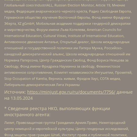
Глобальный союз IndustriALL, Russian Election Monitor, Article 19, Мнение
медиа, Федерация анархического черного креста, Радио Свободная Европа,
Германское общество изучения Восточной Европы, Фонд имени Фридриха
Эберта, XZ gGmbH, Мобильная академия поддержки гендерной демократии
и миротворчества, Форум имени Льва Копелева, American Councils for
International Education, Cultural Vistas, Institute of International Education,
Антивоенное движение Антальи, Открытый диалог, Школа международных
отношений и государственной политики им Питера Мунка, Российско-
канадский демократический альянс, Школа международных отношений им
Нормана Патерсона, Центр Гражданских Свобод, Фонд Бориса Немцова за
Свободу, Фонд имени Фридриха Науманна за свободу, Феминистское
антивоенное сопротивление, Комитет независимости Ингушетии, Прометей,
Stop Occupation of Karelia, Вернись живым, Фридом Хаус, СОТА медиа,
Либерально-демократическая Лига Украины
Источник:
https://minjust.gov.ru/ru/documents/7756/
данные
на
13.05.2024
* Сведения реестра НКО, выполняющих функции
иностранного агента:
Лилит, Правозащитная группа Гражданин.Армия.Право, Нижегородский
центр немецкой и европейской культуры, Центр гендерных исследований,
Фонд защиты прав граждан Штаб, Институт права и публичной политики,