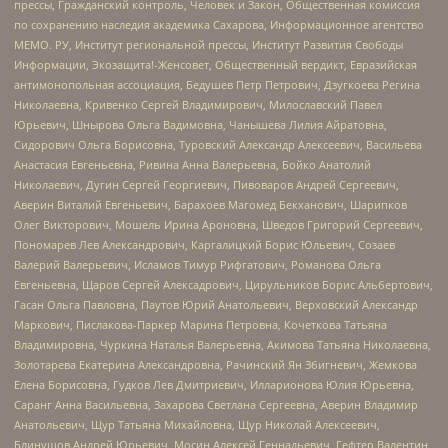
прессы, Гражданский контроль, Человек и Закон, Общественная комиссия
по сохранению наследия академика Сахарова, Информационное агентство
МЕМО. РУ, Институт региональной прессы, Институт Развития Свободы
Информации, Экозащита!-Женсовет, Общественный вердикт, Евразийская
антимонопольная ассоциация, Бедушев Петр Петрович, Дзугкоева Регина
Николаевна, Кривенко Сергей Владимирович, Милославский Павел
Юрьевич, Шнырова Ольга Вадимовна, Чанышева Лилия Айратовна,
Сидорович Ольга Борисовна, Туровский Александр Алексеевич, Васильева
Анастасия Евгеньевна, Ривина Анна Валерьевна, Бойко Анатолий
Николаевич, Дугин Сергей Георгиевич, Пивоваров Андрей Сергеевич,
Аверин Виталий Евгеньевич, Барахоев Магомед Бекханович, Шарипков
Олег Викторович, Мошель Ирина Ароновна, Шведов Григорий Сергеевич,
Пономарев Лев Александрович, Каргалицкий Борис Юльевич, Созаев
Валерий Валерьевич, Исламов Тимур Рифгатович, Романова Ольга
Евгеньевна, Щаров Сергей Алексадрович, Цирульников Борис Альбертович,
Гасан Ольга Павловна, Паутов Юрий Анатольевич, Верховский Александр
Маркович, Пислакова-Паркер Марина Петровна, Кочеткова Татьяна
Владимировна, Чуркина Наталья Валерьевна, Акимова Татьяна Николаевна,
Золотарева Екатерина Александровна, Рачинский Ян Збигневич, Жемкова
Елена Борисовна, Гудков Лев Дмитриевич, Илларионова Юлия Юрьевна,
Саранг Анна Васильевна, Захарова Светлана Сергеевна, Аверин Владимир
Анатольевич, Щур Татьяна Михайловна, Щур Николай Алексеевич,
Блинушов Андрей Юрьевич, Мосин Алексей Геннадьевич, Гефтер Валентин