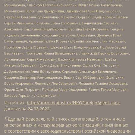
Михайлович, Симонов Алексей Кириллович, Флиге Ирина Анатольевна,
Мельникова Валентина Дмитриевна, Вититинова Елена Владимировна,
Баженова Светлана Куприяновна, Максимов Сергей Владимирович, Беляев
Сергей Иванович, Голубева Елена Николаевна, Ганнушкина Светлана
Алексеевна, Закс Елена Владимировна, Буртина Елена Юрьевна, Гендель
Людмила Залмановна, Кокорина Екатерина Алексеевна, Шуманов Илья
Вячеславович, Арапова Галина Юрьевна, Свечников Анатолий Мариевич,
Прохоров Вадим Юрьевич, Шахова Елена Владимировна, Подузов Сергей
Васильевич, Протасова Ирина Вячеславовна, Литинский Леонид Борисович,
Лукашевский Сергей Маркович, Бахмин Вячеслав Иванович, Шабад
Анатолий Ефимович, Сухих Дарья Николаевна, Орлов Олег Петрович,
Добровольская Анна Дмитриевна, Королева Александра Евгеньевна,
Смирнов Владимир Александрович, Вицин Сергей Ефимович, Золотухин
Борис Андреевич, Левинсон Лев Семенович, Локшина Татьяна Иосифовна,
Орлов Олег Петрович, Полякова Мара Федоровна, Резник Генри Маркович,
Захаров Герман Константинович
Источник:
http://unro.minjust.ru/NKOForeignAgent.aspx
данные на
24.03.2022
* Единый федеральный список организаций, в том числе
иностранных и международных организаций, признанных
в соответствии с законодательством Российской Федерации