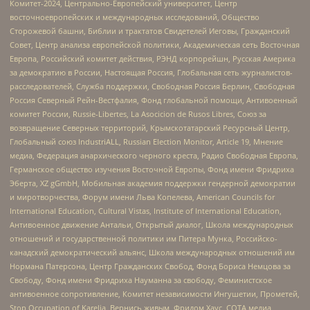
Комитет-2024, Центрально-Европейский университет, Центр
восточноевропейских и международных исследований, Общество
Сторожевой башни, Библии и трактатов Свидетелей Иеговы, Гражданский
Совет, Центр анализа европейской политики, Академическая сеть Восточная
Европа, Российский комитет действия, РЭНД корпорейшн, Русская Америка
за демократию в России, Настоящая Россия, Глобальная сеть журналистов-
расследователей, Служба поддержки, Свободная Россия Берлин, Свободная
Россия Северный Рейн-Вестфалия, Фонд глобальной помощи, Антивоенный
комитет России, Russie-Libertes, La Asocicion de Rusos Libres, Союз за
возвращение Северных территорий, Крымскотатарский Ресурсный Центр,
Глобальный союз IndustriALL, Russian Election Monitor, Article 19, Мнение
медиа, Федерация анархического черного креста, Радио Свободная Европа,
Германское общество изучения Восточной Европы, Фонд имени Фридриха
Эберта, XZ gGmbH, Мобильная академия поддержки гендерной демократии
и миротворчества, Форум имени Льва Копелева, American Councils for
International Education, Cultural Vistas, Institute of International Education,
Антивоенное движение Антальи, Открытый диалог, Школа международных
отношений и государственной политики им Питера Мунка, Российско-
канадский демократический альянс, Школа международных отношений им
Нормана Патерсона, Центр Гражданских Свобод, Фонд Бориса Немцова за
Свободу, Фонд имени Фридриха Науманна за свободу, Феминистское
антивоенное сопротивление, Комитет независимости Ингушетии, Прометей,
Stop Occupation of Karelia, Вернись живым, Фридом Хаус, СОТА медиа,