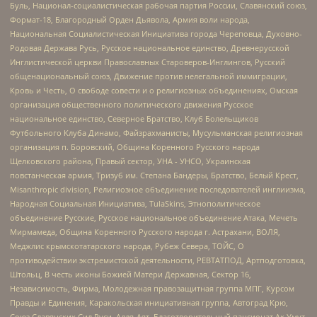
Буль, Национал-социалистическая рабочая партия России, Славянский союз,
Формат-18, Благородный Орден Дьявола, Армия воли народа,
Национальная Социалистическая Инициатива города Череповца, Духовно-
Родовая Держава Русь, Русское национальное единство, Древнерусской
Инглистической церкви Православных Староверов-Инглингов, Русский
общенациональный союз, Движение против нелегальной иммиграции,
Кровь и Честь, О свободе совести и о религиозных объединениях, Омская
организация общественного политического движения Русское
национальное единство, Северное Братство, Клуб Болельщиков
Футбольного Клуба Динамо, Файзрахманисты, Мусульманская религиозная
организация п. Боровский, Община Коренного Русского народа
Щелковского района, Правый сектор, УНА - УНСО, Украинская
повстанческая армия, Тризуб им. Степана Бандеры, Братство, Белый Крест,
Misanthropic division, Религиозное объединение последователей инглиизма,
Народная Социальная Инициатива, TulaSkins, Этнополитическое
объединение Русские, Русское национальное объединение Атака, Мечеть
Мирмамеда, Община Коренного Русского народа г. Астрахани, ВОЛЯ,
Меджлис крымскотатарского народа, Рубеж Севера, ТОЙС, О
противодействии экстремистской деятельности, РЕВТАТПОД, Артподготовка,
Штольц, В честь иконы Божией Матери Державная, Сектор 16,
Независимость, Фирма, Молодежная правозащитная группа МПГ, Курсом
Правды и Единения, Каракольская инициативная группа, Автоград Крю,
Союз Славянских Сил Руси, Алля-Аят, Благотворительный пансионат Ак Умут,