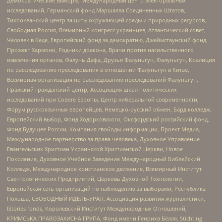
Демократические Выборы, Международный центр электоральных
исследований, Германский фонд Маршалла Соединенных Штатов,
Тихоокеанский центр защиты окружающей среды и природных ресурсов,
Свободная Россия, Всемирный конгресс украинцев, Атлантический совет,
Человек в беде, Европейский фонд за демократию, Джеймстаунский фонд,
Прожект Хармони, Родники дракона, Врачи против насильственного
извлечения органов, Фалунь Дафа, Друзья Фалуньгун, Фалуньгун, Коалиция
по расследованию преследования в отношении Фалуньгун в Китае,
Всемирная организация по расследованию преследований Фалуньгун,
Пражский гражданский центр, Ассоциация школ политических
исследований при Совете Европы, Центр либеральной современности,
Форум русскоязычных европейцев, Немецко-русский обмен, Бард колледж,
Европейский выбор, Фонд Ходорковского, Оксфордский российский фонд,
Фонд Будущее России, Компания свободы информации, Проект Медиа,
Международное партнерство за права человека, Духовное Управление
Евангельских Христиан Украинской Христианской Церкви, Новое
Поколение, Духовное Учебное Заведение Международный Библейский
Колледж, Международное христианское движение, Всемирный Институт
Саентологических Предприятий, Церковь Духовной Технологии,
Европейская сеть организаций по наблюдению за выборами, Республика
Польша, СВОБОДНЫЙ ИДЕЛЬ-УРАЛ, Ассоциация развития журналистики,
IStories fonds, Королевский Институт Международных Отношений,
КРИМСЬКА ПРАВОЗАХИСНА ГРУПА, Фонд имени Генриха Бёлля, Stichting