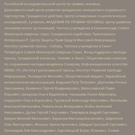
Российский исследовательский центр по правам человека,
Дальневосточный центр развития гражданских инициатив и социального
партнерства, Гражданское действие, Центр независимых социологических
исследований, Сутяжник, АКАДЕМИЯ ПО ПРАВАМ ЧЕЛОВЕКА, Центр развития
некоммерческих организаций, Частное учреждение в Калининграде Совета
Министров северных стран, Гражданское содействие, Трансперенси
Интернешнл-Р, Центр Защиты Прав Средств Массовой Информации,
Институт развития прессы - Сибирь, Частное учреждение в Санкт-
Петербурге Совета Министров Северных Стран, Фонд поддержки свободы
прессы, Гражданский контроль, Человек и Закон, Общественная комиссия
по сохранению наследия академика Сахарова, Информационное агентство
МЕМО. РУ, Институт региональной прессы, Институт Развития Свободы
Информации, Экозащита!-Женсовет, Общественный вердикт, Евразийская
антимонопольная ассоциация, Бедушев Петр Петрович, Дзугкоева Регина
Николаевна, Кривенко Сергей Владимирович, Милославский Павел
Юрьевич, Шнырова Ольга Вадимовна, Чанышева Лилия Айратовна,
Сидорович Ольга Борисовна, Туровский Александр Алексеевич, Васильева
Анастасия Евгеньевна, Ривина Анна Валерьевна, Бойко Анатолий
Николаевич, Дугин Сергей Георгиевич, Пивоваров Андрей Сергеевич,
Аверин Виталий Евгеньевич, Барахоев Магомед Бекханович, Шарипков
Олег Викторович, Мошель Ирина Ароновна, Шведов Григорий Сергеевич,
Пономарев Лев Александрович, Каргалицкий Борис Юльевич, Созаев