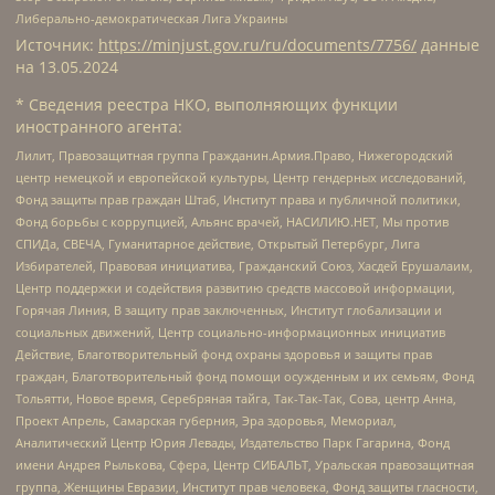
Либерально-демократическая Лига Украины
Источник:
https://minjust.gov.ru/ru/documents/7756/
данные
на
13.05.2024
* Сведения реестра НКО, выполняющих функции
иностранного агента:
Лилит, Правозащитная группа Гражданин.Армия.Право, Нижегородский
центр немецкой и европейской культуры, Центр гендерных исследований,
Фонд защиты прав граждан Штаб, Институт права и публичной политики,
Фонд борьбы с коррупцией, Альянс врачей, НАСИЛИЮ.НЕТ, Мы против
СПИДа, СВЕЧА, Гуманитарное действие, Открытый Петербург, Лига
Избирателей, Правовая инициатива, Гражданский Союз, Хасдей Ерушалаим,
Центр поддержки и содействия развитию средств массовой информации,
Горячая Линия, В защиту прав заключенных, Институт глобализации и
социальных движений, Центр социально-информационных инициатив
Действие, Благотворительный фонд охраны здоровья и защиты прав
граждан, Благотворительный фонд помощи осужденным и их семьям, Фонд
Тольятти, Новое время, Серебряная тайга, Так-Так-Так, Сова, центр Анна,
Проект Апрель, Самарская губерния, Эра здоровья, Мемориал,
Аналитический Центр Юрия Левады, Издательство Парк Гагарина, Фонд
имени Андрея Рылькова, Сфера, Центр СИБАЛЬТ, Уральская правозащитная
группа, Женщины Евразии, Институт прав человека, Фонд защиты гласности,