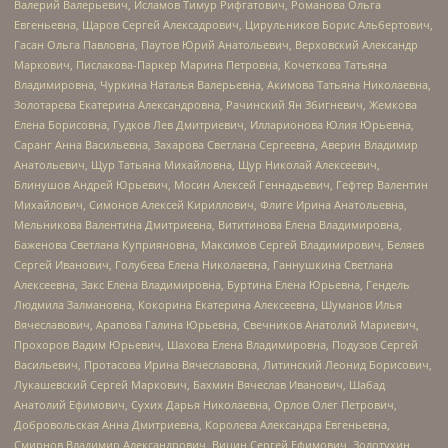
Валерий Валерьевич, Исламов Тимур Рифгатович, Романова Ольга
Евгеньевна, Щаров Сергей Алексадрович, Цирульников Борис Альбертович,
Гасан Ольга Павловна, Паутов Юрий Анатольевич, Верховский Александр
Маркович, Пислакова-Паркер Марина Петровна, Кочеткова Татьяна
Владимировна, Чуркина Наталья Валерьевна, Акимова Татьяна Николаевна,
Золотарева Екатерина Александровна, Рачинский Ян Збигневич, Жемкова
Елена Борисовна, Гудков Лев Дмитриевич, Илларионова Юлия Юрьевна,
Саранг Анна Васильевна, Захарова Светлана Сергеевна, Аверин Владимир
Анатольевич, Щур Татьяна Михайловна, Щур Николай Алексеевич,
Блинушов Андрей Юрьевич, Мосин Алексей Геннадьевич, Гефтер Валентин
Михайлович, Симонов Алексей Кириллович, Флиге Ирина Анатольевна,
Мельникова Валентина Дмитриевна, Вититинова Елена Владимировна,
Баженова Светлана Куприяновна, Максимов Сергей Владимирович, Беляев
Сергей Иванович, Голубева Елена Николаевна, Ганнушкина Светлана
Алексеевна, Закс Елена Владимировна, Буртина Елена Юрьевна, Гендель
Людмила Залмановна, Кокорина Екатерина Алексеевна, Шуманов Илья
Вячеславович, Арапова Галина Юрьевна, Свечников Анатолий Мариевич,
Прохоров Вадим Юрьевич, Шахова Елена Владимировна, Подузов Сергей
Васильевич, Протасова Ирина Вячеславовна, Литинский Леонид Борисович,
Лукашевский Сергей Маркович, Бахмин Вячеслав Иванович, Шабад
Анатолий Ефимович, Сухих Дарья Николаевна, Орлов Олег Петрович,
Добровольская Анна Дмитриевна, Королева Александра Евгеньевна,
Смирнов Владимир Александрович, Вицин Сергей Ефимович, Золотухин