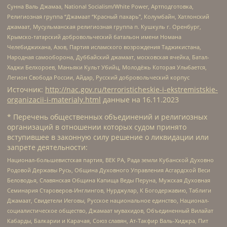
Сунна Валь Джамаа, National Socialism/White Power, Артподготовка,
Религиозная группа “Джамаат “Красный пахарь”, Колумбайн, Хатлонский
джамаат, Мусульманская религиозная группа п. Кушкуль г. Оренбург,
Крымско-татарский добровольческий батальон имени Номана
Челебиджихана, Азов, Партия исламского возрождения Таджикистана,
Народная самооборона, Дуббайский джамаат, московская ячейка, Батал-
Хаджи Белхороев, Маньяки Культ Убийц, Молодёжь Которая Улыбается,
Легион Свобода России, Айдар, Русский добровольческий корпус
Источник:
http://nac.gov.ru/terroristicheskie-i-ekstremistskie-
organizacii-i-materialy.html
данные на
16.11.2023
* Перечень общественных объединений и религиозных
организаций в отношении которых судом принято
вступившее в законную силу решение о ликвидации или
запрете деятельности:
Национал-большевистская партия, ВЕК РА, Рада земли Кубанской Духовно
Родовой Державы Русь, Община Духовного Управления Асгардской Веси
Беловодья, Славянская Община Капища Веды Перуна, Мужская Духовная
Семинария Староверов-Инглингов, Нурджулар, К Богодержавию, Таблиги
Джамаат, Свидетели Иеговы, Русское национальное единство, Национал-
социалистическое общество, Джамаат мувахидов, Объединенный Вилайат
Кабарды, Балкарии и Карачая, Союз славян, Ат-Такфир Валь-Хиджра, Пит