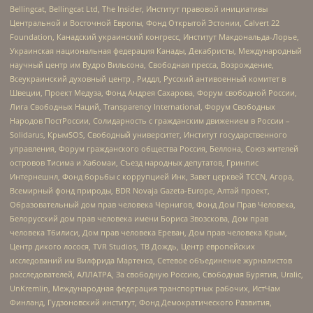
Bellingcat, Bellingcat Ltd, The Insider, Институт правовой инициативы
Центральной и Восточной Европы, Фонд Открытой Эстонии, Calvert 22
Foundation, Канадский украинский конгресс, Институт Макдональда-Лорье,
Украинская национальная федерация Канады, Декабристы, Международный
научный центр им Вудро Вильсона, Свободная пресса, Возрождение,
Всеукраинский духовный центр , Риддл, Русский антивоенный комитет в
Швеции, Проект Медуза, Фонд Андрея Сахарова, Форум свободной России,
Лига Свободных Наций, Transparеncy International, Форум Свободных
Народов ПостРоссии, Солидарность с гражданским движением в России –
Solidarus, КрымSOS, Свободный университет, Институт государственного
управления, Форум гражданского общества Россия, Беллона, Союз жителей
островов Тисима и Хабомаи, Съезд народных депутатов, Гринпис
Интернешнл, Фонд борьбы с коррупцией Инк, Завет церквей TCCN, Агора,
Всемирный фонд природы, BDR Novaja Gazeta-Europe, Алтай проект,
Образовательный дом прав человека Чернигов, Фонд Дом Прав Человека,
Белорусский дом прав человека имени Бориса Звозскова, Дом прав
человека Тбилиси, Дом прав человека Ереван, Дом прав человека Крым,
Центр дикого лосося, TVR Studios, ТВ Дождь, Центр европейских
исследований им Вилфрида Мартенса, Сетевое объединение журналистов
расследователей, АЛЛАТРА, За свободную Россию, Свободная Бурятия, Uralic,
UnKremlin, Международная федерация транспортных рабочих, ИстЧам
Финланд, Гудзоновский институт, Фонд Демократического Развития,