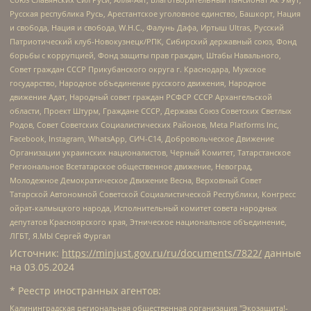
Русская республика Русь, Арестантское уголовное единство, Башкорт, Нация
и свобода, Нация и свобода, W.H.С., Фалунь Дафа, Иртыш Ultras, Русский
Патриотический клуб-Новокузнецк/РПК, Сибирский державный союз, Фонд
борьбы с коррупцией, Фонд защиты прав граждан, Штабы Навального,
Совет граждан СССР Прикубанского округа г. Краснодара, Мужское
государство, Народное объединение русского движения, Народное
движение Адат, Народный совет граждан РСФСР СССР Архангельской
области, Проект Штурм, Граждане СССР, Держава Союз Советских Светлых
Родов, Совет Советских Социалистических Районов, Meta Platforms Inc,
Facebook, Instagram, WhatsApp, СИЧ-С14, Добровольческое Движение
Организации украинских националистов, Черный Комитет, Татарстанское
Региональное Всетатарское общественное движение, Невоград,
Молодежное Демократическое Движение Весна, Верховный Совет
Татарской Автономной Советской Социалистической Республики, Конгресс
ойрат-калмыцкого народа, Исполнительный комитет совета народных
депутатов Красноярского края, Этническое национальное объединение,
ЛГБТ, Я.МЫ Сергей Фургал
Источник:
https://minjust.gov.ru/ru/documents/7822/
данные
на
03.05.2024
* Реестр иностранных агентов:
Калининградская региональная общественная организация "Экозащита!-Женсовет", Фонд содействия защите прав и свобод граждан "Общественный вердикт", Фонд "Институт Развития Свободы Информации", Частное учреждение "Информационное агентство МЕМО. РУ", Региональная общественная организация "Общественная комиссия по сохранению наследия академика Сахарова", Фонд поддержки свободы прессы, Санкт-Петербургская общественная правозащитная организация "Гражданский контроль", Межрегиональная общественная организация "Информационно-просветительский центр "Мемориал", Региональный Фонд "Центр Защиты Прав Средств Массовой Информации", с 05.12.2023 Фонд "Центр Защиты Прав Средств массовой информации", Региональная общественная благотворительная организация помощи беженцам и мигрантам "Гражданское содействие", Негосударственное образовательное учреждение дополнительного профессионального образования (повышение квалификации) специалистов "АКАДЕМИЯ ПО ПРАВАМ ЧЕЛОВЕКА", Свердловская региональная общественная организация "Сутяжник", Автономная некоммерческая организация "Центр независимых социологических исследований", Союз общественных объединений "Российский исследовательский центр по правам человека", Региональное общественное учреждение научно-информационный центр "МЕМОРИАЛ", Некоммерческая организация "Фонд защиты гласности", Автономная некоммерческая организация "Институт прав человека", Городская общественная организация "Екатеринбургское общество "МЕМОРИАЛ", Городская общественная организация "Рязанское историко-просветительское и правозащитное общество "Мемориал" (Рязанский Мемориал), Челябинский региональный орган общественной самодеятельности – женское общественное объединение "Женщины Евразии", Челябинский региональный орган общественной самодеятельности "Уральская правозащитная группа", Фонд содействия защите здоровья и социальной справедливости имени Андрея Рылькова, Автономная Некоммерческая Организация "Аналитический Центр Юрия Левады", Автономная некоммерческая организация социальной поддержки населения "Проект Апрель", Региональная общественная организация помощи женщинам и детям, находящимся в кризисной ситуации "Информационно-методический центр "Анна", Фонд содействия развитию массовых коммуникаций и правовому просвещению "Так-так-Так", Фонд содействия устойчивому развитию "Серебряная тайга", Свердловский региональный общественный фонд социальных проектов "Новое время", "Idel.Реалии", Кавказ.Реалии, Крым.Реалии, Телеканал Настоящее Время, Татаро-башкирская служба Радио Свобода (Azatliq Radiosi), Радио Свободная Европа/Радио Свобода (PCE/PC), "Сибирь.Реалии", "Фактограф", Благотворительный фонд помощи осужденным и их семьям, Автономная некоммерческая организация "Институт глобализации и социальных движений", Фонд "В защиту прав заключенных", Частное учреждение "Центр поддержки и содействия развитию средств массовой информации", Пензенский региональный общественный благотворительный фонд "Гражданский союз", "Север.Реалии", Некоммерческая организация Фонд "Правовая инициатива", Общество с ограниченной ответственностью "Радио Свободная Европа/Радио Свобода", Чешское информационное агентство "MEDIUM-ORIENT", Красноярская региональная общественная организация "Мы против СПИДа", Камалягин Денис Николаевич, Маркелов Сергей Евгеньевич, Пономарев Лев Александрович, Савицкая Людмила Алексеевна, Автономная некоммерческая организация "Центр по работе с проблемой насилия "НАСИЛИЮ.НЕТ", Межрегиональный профессиональный союз работников здравоохранения "Альянс врачей", Юридическое лицо, зарегистрированное в Латвийской Республике, SIA "Medusa Project" (регистрационный номер 40103797863, дата регистрации 10.06.2014), Некоммерческая организация "Фонд по борьбе с коррупцией", Автономная некоммерческая организация "Институт права и публичной политики", Баданин Роман Сергеевич, Гликин Максим Александрович, Железнова Мария Михайловна, Лукьянова Юлия Сергеевна, Маетная Елизавета Витальевна, Маняхин Петр Борисович, Чуракова Ольга Владимировна, Ярош Юлия Петровна, Юридическое лицо "The Insider SIA", зарегистрированное в Риге, Латвийская Республика (дата регистрации 26.06.2015), являющееся администратором доменного имени интернет-издания "The Insider SIA", https://theins.ru, Постернак Алексей Евгеньевич, Рубин Михаил Аркадьевич, Анин Роман Александрович, Юридическое лицо Istories fonds, зарегистрированное в Латвийской Республике (регистрационный номер 50008295751, дата регистрации 24.02.2020), Великовский Дмитрий Александрович, Долинина Ирина Николаевна, Мароховская Алеся Алексеевна, Шлейнов Роман Юрьевич, Шмагун Олеся Валентиновна, Общество с ограниченной ответственностью "Альтаир 2021", Общество с ограниченной ответственностью "Вега 2021", Общество с ограниченной ответственностью "Главный редактор 2021", Общество с ограниченной ответственностью "Ромашки монолит", Важенков Артем Валерьевич, Ивановская областная общественная организация "Центр гендерных исследований", Гурман Юрий Альбертович, Медиапроект "ОВД-Инфо", Егоров Владимир Владимирович, Жилинский Владимир Александрович, Общество с ограниченной ответственностью "ЗП", Иванова София Юрьевна, Карезина Инна Павловна, Кильтау Екатерина Викторовна, Петров Алексей Викторович, Пискунов Сергей Евгеньевич, Смирнов Сергей Сергеевич, Тихонов Михаил Сергеевич, Общество с ограниченной ответственностью "ЖУРНАЛИСТ-ИНОСТРАННЫЙ АГЕНТ", Арапова Галина Юрьевна, Вольтская Татьяна Анатольевна, Американская компания "Mason G.E.S. Anonymous Foundation" (США), являющаяся владельцем интернет-издания https://mnews.world/, Компания "Stichting Bellingcat", зарегистрированная в Нидерландах (дата регистрации 11.07.2018), Захаров Андрей Вячеславович, Клепиковская Екатерина Дмитриевна, Общество с ограниченной ответственностью "МЕМО", Перл Роман Александрович, Симонов Евгений Алексеевич, Соловьева Елена Анатольевна, Сотников Даниил Владимирович, Сурначева Елизавета Дмитриевна, Автономная некоммерческая организация по защите прав человека и информированию населения "Якутия – Наше Мнение", Общество с ограниченной ответственностью "Москоу диджитал медиа", с 26.01.2023 Общество с ограниченной ответственностью "Чайка Белые сады", Ветошкина Валерия Валерьевна, Заговора Максим Александрович, Межрегиональное общественное движение "Российская ЛГБТ - сеть", Оленичев Максим Владимирович, Павлов Иван Юрьевич, Скворцова Елена Сергеевна, Общество с ограниченной ответственностью "Как бы инагент", Кочетков Игорь Викторович, Общество с ограниченной ответственностью "Честные выборы", Еланчик Олег Александрович, Общество с ограниченной ответственностью "Нобелевский призыв", Гималова Регина Эмилевна, Григорьев Андрей Валерьевич, Григорьева Алина Александровна, Ассоциация по содействию защите прав призывников, альтернативнослужащих и военнослужащих "Правозащитная группа "Гражданин.Армия.Право", Хисамова Регина Фаритовна, Автономная некоммерческая организация по реализации социально-правовых программ "Лилит", Дальневосточное общественное движение "Маяк", Санкт-Петербургская ЛГБТ-инициативная группа "Выход", Инициативная группа ЛГБТ+ "Реверс", Алексеев Андрей Викторович, Бекбулатова Таисия Львовна, Беляев Иван Михайлович, Владыкина Елена Сергеевна, Гельман Марат Александрович, Никульшина Вероника Юрьевна, Толоконникова Надежда Андреевна, Шендерович Виктор Анатольевич, Общество с ограниченной ответственностью "Данное сообщение", Общество с ограниченной ответственностью Издательский дом "Новая глава", Айнбиндер Александра Александровна, Московский комьюнити-центр для ЛГБТ+инициатив, Благотворительный фонд развития филантропии, Deutsche Welle (Германия, Kurt-Schumacher-Strasse 3, 53113 Bonn), Борзунова Мария Михайловна, Воробьев Виктор Викторович, Голубева Анна Львовна, Константинова Алла Михайловна, Малкова Ирина Владимировна, Мурадов Мурад Абдулгалимович, Осетинская Елизавета Николаевна, Понасенков Евгений Николаевич, Ганапольский Матвей Юрьевич, Киселев Евгений Алексеевич, Борухович Ирина Григорьевна, Дремин Иван Тимофеевич, Дубровский Дмитрий Викторович, Красноярская региональная общественная организация поддержки и развития альтернативных образовательных технологий и межкультурных коммуникаций "ИНТЕРРА", Маяковская Екатерина Алексеевна, Фейгин Марк Захарович, Филимонов Андрей Викторович, Дзугкоева Регина Николаевна, Доброхотов Роман Александрович, Дудь Юрий Александрович, Елкин Сергей Владимирович, Кругликов Кирилл Игоревич, Сабунаева Мария Леонидовна, Семенов Алексей Владимирович, Шаинян Карен Багратович, Шульман Екатерина Михайловна, Асафьев Артур Валерьевич, Вахштайн Виктор Семенович, Венедиктов Алексей Алексеевич, Лушникова Екатерина Евгеньевна, Волков Леонид Михайлович, Невзоров Александр Глебович, Пархоменко Сергей Борисович, Сироткин Ярослав Николаевич, Кара-Мурза Владимир Владимирович, Баранова Наталья Владимировна, Гозман Леонид Яковлевич, Кагарлицкий Борис Юльевич, Климарев Михаил Валерьевич, Милов Владимир Станиславович, Автономная некоммерческая организация Краснодарский центр современного искусства "Типография", Моргенштерн Алишер Тагирович, Соболь Любовь Эдуардовна, Общество с ограниченной ответственностью "ЛИЗА НОРМ", Каспаров Гарри Кимович, Ходорковский Михаил Борисович, Общество с ограниченной ответственностью "Апрельские тезисы", Данилович Ирина Брониславовна, Кашин Олег Владимирович, Петров Николай Владимирович, Пивоваров Алексей Владимирович, Соколов Михаил Владимирович, Цветкова Юлия Владимировна, Чичваркин Евгений Александрович, Комитет против пыток/Команда против пыток, Общество с ограниченной ответственностью "Первый научный", Общество с ограниченной ответственностью "Вертолет и ко", Белоцерковская Вероника Борисовна, Кац Максим Евгеньевич, Лазарева Татьяна Юрьевна, Шаведдинов Руслан Табризович, Яшин Илья Валерьевич, Общество с ограниченной ответственностью "Иноагент ААВ", Алешковский Дмитрий Петрович, Альбац Евгения Марковна, Быков Дмитрий Львович, Галямина Юлия Евгеньевна, Лойко Сергей Леонидович, Мартынов Кирилл Константинович, Медведев Сергей Александрович, Крашенинников Федор Геннадиевич, Гордеева Катерина Вл