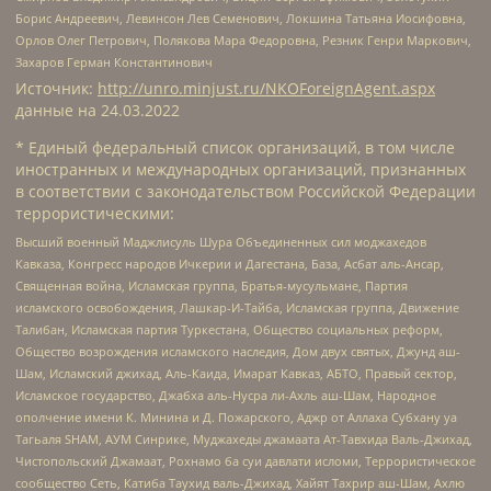
Борис Андреевич, Левинсон Лев Семенович, Локшина Татьяна Иосифовна,
Орлов Олег Петрович, Полякова Мара Федоровна, Резник Генри Маркович,
Захаров Герман Константинович
Источник:
http://unro.minjust.ru/NKOForeignAgent.aspx
данные на
24.03.2022
* Единый федеральный список организаций, в том числе
иностранных и международных организаций, признанных
в соответствии с законодательством Российской Федерации
террористическими:
Высший военный Маджлисуль Шура Объединенных сил моджахедов
Кавказа, Конгресс народов Ичкерии и Дагестана, База, Асбат аль-Ансар,
Священная война, Исламская группа, Братья-мусульмане, Партия
исламского освобождения, Лашкар-И-Тайба, Исламская группа, Движение
Талибан, Исламская партия Туркестана, Общество социальных реформ,
Общество возрождения исламского наследия, Дом двух святых, Джунд аш-
Шам, Исламский джихад, Аль-Каида, Имарат Кавказ, АБТО, Правый сектор,
Исламское государство, Джабха аль-Нусра ли-Ахль аш-Шам, Народное
ополчение имени К. Минина и Д. Пожарского, Аджр от Аллаха Субхану уа
Тагьаля SHAM, АУМ Синрике, Муджахеды джамаата Ат-Тавхида Валь-Джихад,
Чистопольский Джамаат, Рохнамо ба суи давлати исломи, Террористическое
сообщество Сеть, Катиба Таухид валь-Джихад, Хайят Тахрир аш-Шам, Ахлю