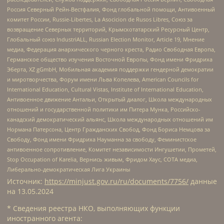
Россия Северный Рейн-Вестфалия, Фонд глобальной помощи, Антивоенный
комитет России, Russie-Libertes, La Asocicion de Rusos Libres, Союз за
возвращение Северных территорий, Крымскотатарский Ресурсный Центр,
Глобальный союз IndustriALL, Russian Election Monitor, Article 19, Мнение
медиа, Федерация анархического черного креста, Радио Свободная Европа,
Германское общество изучения Восточной Европы, Фонд имени Фридриха
Эберта, XZ gGmbH, Мобильная академия поддержки гендерной демократии
и миротворчества, Форум имени Льва Копелева, American Councils for
International Education, Cultural Vistas, Institute of International Education,
Антивоенное движение Антальи, Открытый диалог, Школа международных
отношений и государственной политики им Питера Мунка, Российско-
канадский демократический альянс, Школа международных отношений им
Нормана Патерсона, Центр Гражданских Свобод, Фонд Бориса Немцова за
Свободу, Фонд имени Фридриха Науманна за свободу, Феминистское
антивоенное сопротивление, Комитет независимости Ингушетии, Прометей,
Stop Occupation of Karelia, Вернись живым, Фридом Хаус, СОТА медиа,
Либерально-демократическая Лига Украины
Источник:
https://minjust.gov.ru/ru/documents/7756/
данные
на
13.05.2024
* Сведения реестра НКО, выполняющих функции
иностранного агента: