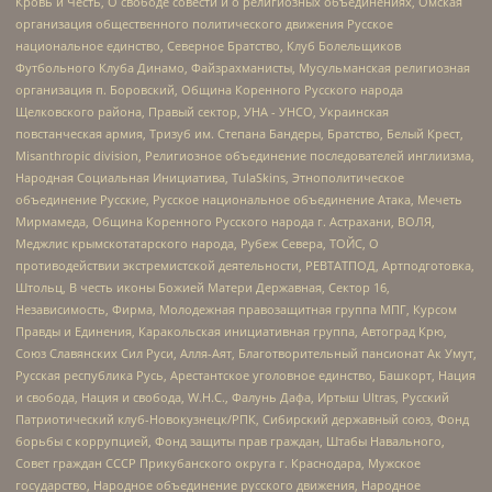
Кровь и Честь, О свободе совести и о религиозных объединениях, Омская
организация общественного политического движения Русское
национальное единство, Северное Братство, Клуб Болельщиков
Футбольного Клуба Динамо, Файзрахманисты, Мусульманская религиозная
организация п. Боровский, Община Коренного Русского народа
Щелковского района, Правый сектор, УНА - УНСО, Украинская
повстанческая армия, Тризуб им. Степана Бандеры, Братство, Белый Крест,
Misanthropic division, Религиозное объединение последователей инглиизма,
Народная Социальная Инициатива, TulaSkins, Этнополитическое
объединение Русские, Русское национальное объединение Атака, Мечеть
Мирмамеда, Община Коренного Русского народа г. Астрахани, ВОЛЯ,
Меджлис крымскотатарского народа, Рубеж Севера, ТОЙС, О
противодействии экстремистской деятельности, РЕВТАТПОД, Артподготовка,
Штольц, В честь иконы Божией Матери Державная, Сектор 16,
Независимость, Фирма, Молодежная правозащитная группа МПГ, Курсом
Правды и Единения, Каракольская инициативная группа, Автоград Крю,
Союз Славянских Сил Руси, Алля-Аят, Благотворительный пансионат Ак Умут,
Русская республика Русь, Арестантское уголовное единство, Башкорт, Нация
и свобода, Нация и свобода, W.H.С., Фалунь Дафа, Иртыш Ultras, Русский
Патриотический клуб-Новокузнецк/РПК, Сибирский державный союз, Фонд
борьбы с коррупцией, Фонд защиты прав граждан, Штабы Навального,
Совет граждан СССР Прикубанского округа г. Краснодара, Мужское
государство, Народное объединение русского движения, Народное