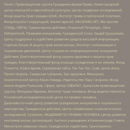
Лилит, Правозащитная группа Гражданин.Армия.Право, Нижегородский
центр немецкой и европейской культуры, Центр гендерных исследований,
Фонд защиты прав граждан Штаб, Институт права и публичной политики,
Фонд борьбы с коррупцией, Альянс врачей, НАСИЛИЮ.НЕТ, Мы против
СПИДа, СВЕЧА, Гуманитарное действие, Открытый Петербург, Лига
Избирателей, Правовая инициатива, Гражданский Союз, Хасдей Ерушалаим,
Центр поддержки и содействия развитию средств массовой информации,
Горячая Линия, В защиту прав заключенных, Институт глобализации и
социальных движений, Центр социально-информационных инициатив
Действие, Благотворительный фонд охраны здоровья и защиты прав
граждан, Благотворительный фонд помощи осужденным и их семьям, Фонд
Тольятти, Новое время, Серебряная тайга, Так-Так-Так, Сова, центр Анна,
Проект Апрель, Самарская губерния, Эра здоровья, Мемориал,
Аналитический Центр Юрия Левады, Издательство Парк Гагарина, Фонд
имени Андрея Рылькова, Сфера, Центр СИБАЛЬТ, Уральская правозащитная
группа, Женщины Евразии, Институт прав человека, Фонд защиты гласности,
Российский исследовательский центр по правам человека,
Дальневосточный центр развития гражданских инициатив и социального
партнерства, Гражданское действие, Центр независимых социологических
исследований, Сутяжник, АКАДЕМИЯ ПО ПРАВАМ ЧЕЛОВЕКА, Центр развития
некоммерческих организаций, Частное учреждение в Калининграде Совета
Министров северных стран, Гражданское содействие, Трансперенси