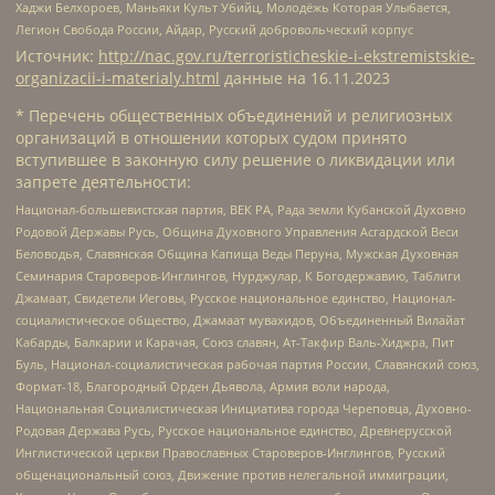
Хаджи Белхороев, Маньяки Культ Убийц, Молодёжь Которая Улыбается,
Легион Свобода России, Айдар, Русский добровольческий корпус
Источник:
http://nac.gov.ru/terroristicheskie-i-ekstremistskie-
organizacii-i-materialy.html
данные на
16.11.2023
* Перечень общественных объединений и религиозных
организаций в отношении которых судом принято
вступившее в законную силу решение о ликвидации или
запрете деятельности:
Национал-большевистская партия, ВЕК РА, Рада земли Кубанской Духовно
Родовой Державы Русь, Община Духовного Управления Асгардской Веси
Беловодья, Славянская Община Капища Веды Перуна, Мужская Духовная
Семинария Староверов-Инглингов, Нурджулар, К Богодержавию, Таблиги
Джамаат, Свидетели Иеговы, Русское национальное единство, Национал-
социалистическое общество, Джамаат мувахидов, Объединенный Вилайат
Кабарды, Балкарии и Карачая, Союз славян, Ат-Такфир Валь-Хиджра, Пит
Буль, Национал-социалистическая рабочая партия России, Славянский союз,
Формат-18, Благородный Орден Дьявола, Армия воли народа,
Национальная Социалистическая Инициатива города Череповца, Духовно-
Родовая Держава Русь, Русское национальное единство, Древнерусской
Инглистической церкви Православных Староверов-Инглингов, Русский
общенациональный союз, Движение против нелегальной иммиграции,