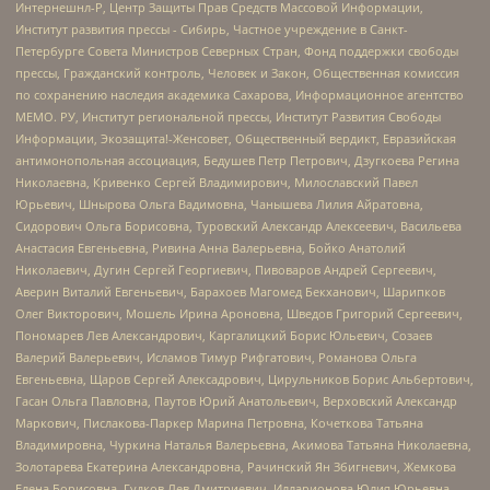
Интернешнл-Р, Центр Защиты Прав Средств Массовой Информации,
Институт развития прессы - Сибирь, Частное учреждение в Санкт-
Петербурге Совета Министров Северных Стран, Фонд поддержки свободы
прессы, Гражданский контроль, Человек и Закон, Общественная комиссия
по сохранению наследия академика Сахарова, Информационное агентство
МЕМО. РУ, Институт региональной прессы, Институт Развития Свободы
Информации, Экозащита!-Женсовет, Общественный вердикт, Евразийская
антимонопольная ассоциация, Бедушев Петр Петрович, Дзугкоева Регина
Николаевна, Кривенко Сергей Владимирович, Милославский Павел
Юрьевич, Шнырова Ольга Вадимовна, Чанышева Лилия Айратовна,
Сидорович Ольга Борисовна, Туровский Александр Алексеевич, Васильева
Анастасия Евгеньевна, Ривина Анна Валерьевна, Бойко Анатолий
Николаевич, Дугин Сергей Георгиевич, Пивоваров Андрей Сергеевич,
Аверин Виталий Евгеньевич, Барахоев Магомед Бекханович, Шарипков
Олег Викторович, Мошель Ирина Ароновна, Шведов Григорий Сергеевич,
Пономарев Лев Александрович, Каргалицкий Борис Юльевич, Созаев
Валерий Валерьевич, Исламов Тимур Рифгатович, Романова Ольга
Евгеньевна, Щаров Сергей Алексадрович, Цирульников Борис Альбертович,
Гасан Ольга Павловна, Паутов Юрий Анатольевич, Верховский Александр
Маркович, Пислакова-Паркер Марина Петровна, Кочеткова Татьяна
Владимировна, Чуркина Наталья Валерьевна, Акимова Татьяна Николаевна,
Золотарева Екатерина Александровна, Рачинский Ян Збигневич, Жемкова
Елена Борисовна, Гудков Лев Дмитриевич, Илларионова Юлия Юрьевна,