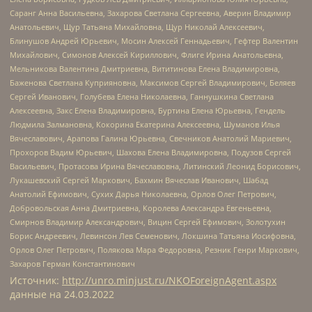
Саранг Анна Васильевна, Захарова Светлана Сергеевна, Аверин Владимир
Анатольевич, Щур Татьяна Михайловна, Щур Николай Алексеевич,
Блинушов Андрей Юрьевич, Мосин Алексей Геннадьевич, Гефтер Валентин
Михайлович, Симонов Алексей Кириллович, Флиге Ирина Анатольевна,
Мельникова Валентина Дмитриевна, Вититинова Елена Владимировна,
Баженова Светлана Куприяновна, Максимов Сергей Владимирович, Беляев
Сергей Иванович, Голубева Елена Николаевна, Ганнушкина Светлана
Алексеевна, Закс Елена Владимировна, Буртина Елена Юрьевна, Гендель
Людмила Залмановна, Кокорина Екатерина Алексеевна, Шуманов Илья
Вячеславович, Арапова Галина Юрьевна, Свечников Анатолий Мариевич,
Прохоров Вадим Юрьевич, Шахова Елена Владимировна, Подузов Сергей
Васильевич, Протасова Ирина Вячеславовна, Литинский Леонид Борисович,
Лукашевский Сергей Маркович, Бахмин Вячеслав Иванович, Шабад
Анатолий Ефимович, Сухих Дарья Николаевна, Орлов Олег Петрович,
Добровольская Анна Дмитриевна, Королева Александра Евгеньевна,
Смирнов Владимир Александрович, Вицин Сергей Ефимович, Золотухин
Борис Андреевич, Левинсон Лев Семенович, Локшина Татьяна Иосифовна,
Орлов Олег Петрович, Полякова Мара Федоровна, Резник Генри Маркович,
Захаров Герман Константинович
Источник:
http://unro.minjust.ru/NKOForeignAgent.aspx
данные на
24.03.2022