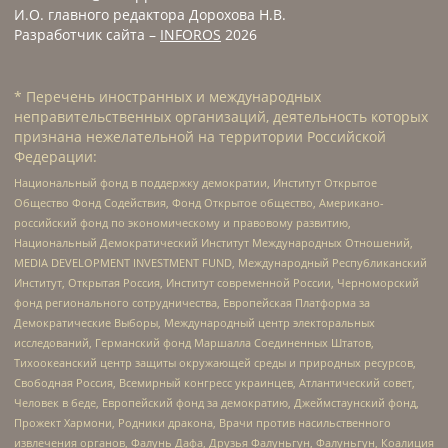
И.О. главного редактора Дорохова Н.В.
Разработчик сайта –
INFOROS
2026
* Перечень иностранных и международных
неправительственных организаций, деятельность которых
признана нежелательной на территории Российской
Федерации:
Национальный фонд в поддержку демократии, Институт Открытое
Общество Фонд Содействия, Фонд Открытое общество, Американо-
российский фонд по экономическому и правовому развитию,
Национальный Демократический Институт Международных Отношений,
MEDIA DEVELOPMENT INVESTMENT FUND, Международный Республиканский
Институт, Открытая Россия, Институт современной России, Черноморский
фонд регионального сотрудничества, Европейская Платформа за
Демократические Выборы, Международный центр электоральных
исследований, Германский фонд Маршалла Соединенных Штатов,
Тихоокеанский центр защиты окружающей среды и природных ресурсов,
Свободная Россия, Всемирный конгресс украинцев, Атлантический совет,
Человек в беде, Европейский фонд за демократию, Джеймстаунский фонд,
Прожект Хармони, Родники дракона, Врачи против насильственного
извлечения органов, Фалунь Дафа, Друзья Фалуньгун, Фалуньгун, Коалиция