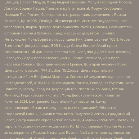
Швеции, Проект Медуза, Фонд Андрея Сахарова, Форум свободной России,
Лига Свободных Наций, Transparеncy International, Форум Свободных
Народов ПостРоссии, Солидарность с гражданским движением в России –
Solidarus, КрымSOS, Свободный университет, Институт государственного
управления, Форум гражданского общества Россия, Беллона, Союз жителей
островов Тисима и Хабомаи, Съезд народных депутатов, Гринпис
Интернешнл, Фонд борьбы с коррупцией Инк, Завет церквей TCCN, Агора,
Всемирный фонд природы, BDR Novaja Gazeta-Europe, Алтай проект,
Образовательный дом прав человека Чернигов, Фонд Дом Прав Человека,
Белорусский дом прав человека имени Бориса Звозскова, Дом прав
человека Тбилиси, Дом прав человека Ереван, Дом прав человека Крым,
Центр дикого лосося, TVR Studios, ТВ Дождь, Центр европейских
исследований им Вилфрида Мартенса, Сетевое объединение журналистов
расследователей, АЛЛАТРА, За свободную Россию, Свободная Бурятия, Uralic,
UnKremlin, Международная федерация транспортных рабочих, ИстЧам
Финланд, Гудзоновский институт, Фонд Демократического Развития,
Комитет-2024, Центрально-Европейский университет, Центр
восточноевропейских и международных исследований, Общество
Сторожевой башни, Библии и трактатов Свидетелей Иеговы, Гражданский
Совет, Центр анализа европейской политики, Академическая сеть Восточная
Европа, Российский комитет действия, РЭНД корпорейшн, Русская Америка
за демократию в России, Настоящая Россия, Глобальная сеть журналистов-
расследователей, Служба поддержки, Свободная Россия Берлин, Свободная