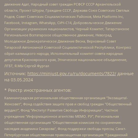
движение Адат, Народный совет граждан РСФСР СССР Архангельской
области, Проект Штурм, Граждане СССР, Держава Союз Советских Светлых
Родов, Совет Советских Социалистических Районов, Meta Platforms Inc,
Facebook, Instagram, WhatsApp, СИЧ-С14, Добровольческое Движение
Организации украинских националистов, Черный Комитет, Татарстанское
Региональное Всетатарское общественное движение, Невоград,
Молодежное Демократическое Движение Весна, Верховный Совет
Татарской Автономной Советской Социалистической Республики, Конгресс
ойрат-калмыцкого народа, Исполнительный комитет совета народных
депутатов Красноярского края, Этническое национальное объединение,
ЛГБТ, Я.МЫ Сергей Фургал
Источник:
https://minjust.gov.ru/ru/documents/7822/
данные
на
03.05.2024
* Реестр иностранных агентов:
Калининградская региональная общественная организация "Экозащита!-Женсовет", Фонд содействия защите прав и свобод граждан "Общественный вердикт", Фонд "Институт Развития Свободы Информации", Частное учреждение "Информационное агентство МЕМО. РУ", Региональная общественная организация "Общественная комиссия по сохранению наследия академика Сахарова", Фонд поддержки свободы прессы, Санкт-Петербургская общественная правозащитная организация "Гражданский контроль", Межрегиональная общественная организация "Информационно-просветительский центр "Мемориал", Региональный Фонд "Центр Защиты Прав Средств Массовой Информации", с 05.12.2023 Фонд "Центр Защиты Прав Средств массовой информации", Региональная общественная благотворительная организация помощи беженцам и мигрантам "Гражданское содействие", Негосударственное образовательное учреждение дополнительного профессионального образования (повышение квалификации) специалистов "АКАДЕМИЯ ПО ПРАВАМ ЧЕЛОВЕКА", Свердловская региональная общественная организация "Сутяжник", Автономная некоммерческая организация "Центр независимых социологических исследований", Союз общественных объединений "Российский исследовательский центр по правам человека", Региональное общественное учреждение научно-информационный центр "МЕМОРИАЛ", Некоммерческая организация "Фонд защиты гласности", Автономная некоммерческая организация "Институт прав человека", Городская общественная организация "Екатеринбургское общество "МЕМОРИАЛ", Городская общественная организация "Рязанское историко-просветительское и правозащитное общество "Мемориал" (Рязанский Мемориал), Челябинский региональный орган общественной самодеятельности – женское общественное объединение "Женщины Евразии", Челябинский региональный орган общественной самодеятельности "Уральская правозащитная группа", Фонд содействия защите здоровья и социальной справедливости имени Андрея Рылькова, Автономная Некоммерческая Организация "Аналитический Центр Юрия Левады", Автономная некоммерческая организация социальной поддержки населения "Проект Апрель", Региональная общественная организация помощи женщинам и детям, находящимся в кризисной ситуации "Информационно-методический центр "Анна", Фонд содействия развитию массовых коммуникаций и правовому просвещению "Так-так-Так", Фонд содействия устойчивому развитию "Серебряная тайга", Свердловский региональный общественный фонд социальных проектов "Новое время", "Idel.Реалии", Кавказ.Реалии, Крым.Реалии, Телеканал Настоящее Время, Татаро-башкирская служба Радио Свобода (Azatliq Radiosi), Радио Свободная Европа/Радио Свобода (PCE/PC), "Сибирь.Реалии", "Фактограф", Благотворительный фонд помощи осужденным и их семьям, Автономная некоммерческая организация "Институт глобализации и социальных движений", Фонд "В защиту прав заключенных", Частное учреждение "Центр поддержки и содействия развитию средств массовой информации", Пензенский региональный общественный благотворительный фонд "Гражданский союз", "Север.Реалии", Некоммерческая организация Фонд "Правовая инициатива", Общество с ограниченной ответственностью "Радио Свободная Европа/Радио Свобода", Чешское информационное агентство "MEDIUM-ORIENT", Красноярская региональная общественная организация "Мы против СПИДа", Камалягин Денис Николаевич, Маркелов Сергей Евгеньевич, Пономарев Лев Александрович, Савицкая Людмила Алексеевна, Автономная некоммерческая организация "Центр по работе с проблемой насилия "НАСИЛИЮ.НЕТ", Межрегиональный профессиональный союз работников здравоохранения "Альянс врачей", Юридическое лицо, зарегистрированное в Латвийской Республике, SIA "Medusa Project" (регистрационный номер 40103797863, дата регистрации 10.06.2014), Некоммерческая организация "Фонд по борьбе с коррупцией", Автономная некоммерческая организация "Институт права и публичной политики", Баданин Роман Сергеевич, Гликин Максим Александрович, Железнова Мария Михайловна, Лукьянова Юлия Сергеевна, Маетная Елизавета Витальевна, Маняхин Петр Борисович, Чуракова Ольга Владимировна, Ярош Юлия Петровна, Юридическое лицо "The Insider SIA", зарегистрированное в Риге, Латвийская Республика (дата регистрации 26.06.2015), являющееся администратором доменного имени интернет-издания "The Insider SIA", https://theins.ru, Постернак Алексей Евгеньевич, Рубин Михаил Аркадьевич, Анин Роман Александрович, Юридическое лицо Istories fonds, зарегистрированное в Латвийской Республике (регистрационный номер 50008295751, дата регистрации 24.02.2020), Великовский Дмитрий Александрович, Долинина Ирина Николаевна, Мароховская Алеся Алексеевна, Шлейнов Роман Юрьевич, Шмагун Олеся Валентиновна, Общество с ограниченной ответственностью "Альтаир 2021", Общество с ограниченной ответственностью "Вега 2021", Общество с ограниченной ответственностью "Главный редактор 2021", Общество с ограниченной ответственностью "Ромашки монолит", Важенков Артем Валерьевич, Ивановская областная общественная организация "Центр гендерных исследований", Гурман Юрий Альбертович, Медиапроект "ОВД-Инфо", Егоров Владимир Владимирович, Жилинский Владимир Александрович, Общество с ограниченной ответственностью "ЗП", Иванова София Юрьевна, Карезина Инна Павловна, Кильтау Екатерина Викторовна, Петров Алексей Викторович, Пискунов Сергей Евгеньевич, Смирнов Сергей Сергеевич, Тихонов Михаил Сергеевич, Общество с ограниченной ответственностью "ЖУРНАЛИСТ-ИНОСТРАННЫЙ АГЕНТ", Арапова Галина Юрьевна, Вольтская Татьяна Анатольевна, Американская компания "Mason G.E.S. Anonymous Foundation" (США), являющаяся владельцем интернет-издания https://mnews.world/, Компания "Stichting Bellingcat", зарегистрированная в Нидерландах (дата регистрации 11.07.2018), Захаров Андрей Вячеславович, Клепиковская Екатерина Дмитриевна, Общество с ограниченной ответственностью "МЕМО", Перл Роман Александрович, Симонов Евгений Алексеевич, Соловьева Елена Анатольевна, Сотников Даниил Владимирович, Сурначева Елизавета Дмитриевна, Автономная некоммерческая организация по защите прав человека и информированию населения "Якутия – Наше Мнение", Общество с ограниченной ответственностью "Москоу диджитал медиа", с 26.01.2023 Общество с ограниченной ответственностью "Чайка Белые сады", Ветошкина Валерия Валерьевна, Заговора Максим Александрович, Межрегиональное общественное движение "Российская ЛГБТ - сеть", Оленичев Максим Владимирович, Павлов Иван Юрьевич, Скворцова Елена Сергеевна, Общество с ограниченной ответственностью "Как бы инагент", Кочетков Игорь Викторович, Общество с ограниченной ответственностью "Честные выборы", Еланчик Олег Александрович, Общество с ограниченной ответственностью "Нобелевский призыв", Гималова Регина Эмилевна, Григорьев Андрей Валерьевич, Григорьева Алина Александровна, Ассоциация по содействию защите прав призывников, альтернативнослужащих и военнослужащих "Правозащитная группа "Гражданин.Армия.Право", Хисамова Регина Фаритовна, Автономная некоммерческая организация по реализации социально-правовых программ "Лилит", Дальневосточное общественное движение "Маяк", Санкт-Петербургская ЛГБТ-инициативная группа "Выход", Инициативная группа ЛГБТ+ "Реверс", Алексеев Андрей Викторович, Бекбулатова Таисия Львовна, Беляев Иван Михайлович, Владыкина Елена Сергеевна, Гельман Марат Александрович, Никульшина Вероника Юрьевна, Толоконникова Надежда Андреевна, Шендерович Виктор Анатольевич, Общество с ограниченной ответственностью "Данное сообщение", Общество с ограниченной ответственностью Издательский дом "Новая глава", Айнбиндер Александра Александровна, Московский комьюнити-центр для ЛГБТ+инициатив, Благотворительный фонд развития филантропии, Deutsche Welle (Германия, Kurt-Schumacher-Strasse 3, 53113 Bonn), Борзунова Мария Михайловна, Воробьев Виктор Викторович, Голубева Анна Львовна, Константинова Алла Михайловна, Малкова Ирина Владимировна, Мурадов Мурад Абдулгалимович, Осетинская Елизавета Николаевна, Понасенков Евгений Николаевич, Ганапольский Матвей Юрьевич, Киселев Евгений Алексеевич, Борухович Ирина Григорьевна, Дремин Иван Тимофеевич, Дубровский Дмитрий Викторович, Красноярская региональная общественная организация поддержки и развития альтернативных образовательных технологий и межкультурных коммуникаций "ИНТЕРРА", Маяковская Екатерина Алексеевна, Фейгин Марк Захарович, Филимонов Андрей Викторович, Дзугкоева Регина Николаевна, Доброхотов Роман Александрович, Дудь Юрий Александрович, Елкин Сергей Владимирович, Кругликов Кирилл Игоревич, Сабунаева Мария Леонидовна, Семенов Алексей Владимирович, Шаинян Карен Багратович, Шульман Екатерина Михайловна, Асафьев Артур Валерьевич, Вахштайн Виктор Семенович, Венедиктов Алексей Алексеевич, Лушникова Екатерина Евгеньевна, Волков Леонид Михайлович, Невзоров Александр Глебович, Пархоменко Сергей Борисович, Сироткин Ярослав Николаевич, Кара-Мурза Владимир Владимирович, Баранова Наталья Владимировна, Гозман Леонид Яковлевич, Кагарлицкий Борис Юльевич, Климарев Михаил Валерьевич, Милов Владимир Станиславович, Автономная некоммерческая организация Краснодарский центр современного искусства "Типография", Моргенштерн Алишер Тагирович, Соболь Любовь Эдуардовна, Общество с ограниченной ответственностью "ЛИЗА НОРМ", Каспаров Гарри Кимович, Ходорковский Михаил Борисович, Общество с ограниченной ответственностью "Апрельские тезисы", Данилович Ирина Брониславовна, Кашин Олег Владимирович, Петров Николай Владимирович, Пивоваров Алексей Владимирович, Соколов Михаил Владимирович, Цветкова Юлия Владимировна, Чичваркин Евгений Александрович, Комитет против пыток/Команда против пыток, Общество с ограниченной ответственностью "Первый научный", Общество с ограниченной ответственностью "Вертолет и ко", Белоцерковская Вероника Борисовна, Кац Максим Евгеньевич, Лазарева Татьяна Юрьевна, Шаведдинов Руслан Табризович, Яшин Илья Валерьевич, Общество с ограниченной ответственностью "Иноагент ААВ", Алешковский Дмитрий Петрович, Альбац Евгения Марковна, Быков Дмитрий Львович, Галямина Юлия Евгеньевна, Лойко Сергей Леонидович, Мартынов Кирилл Константинович, Медведев Сергей Александрович, Крашенинников Федор Геннадиевич, Гордеева Катерина Вл