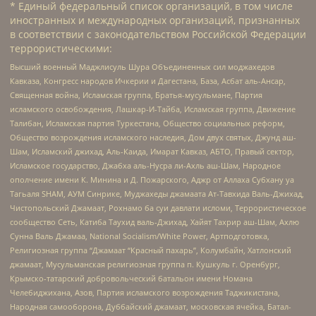
* Единый федеральный список организаций, в том числе
иностранных и международных организаций, признанных
в соответствии с законодательством Российской Федерации
террористическими:
Высший военный Маджлисуль Шура Объединенных сил моджахедов
Кавказа, Конгресс народов Ичкерии и Дагестана, База, Асбат аль-Ансар,
Священная война, Исламская группа, Братья-мусульмане, Партия
исламского освобождения, Лашкар-И-Тайба, Исламская группа, Движение
Талибан, Исламская партия Туркестана, Общество социальных реформ,
Общество возрождения исламского наследия, Дом двух святых, Джунд аш-
Шам, Исламский джихад, Аль-Каида, Имарат Кавказ, АБТО, Правый сектор,
Исламское государство, Джабха аль-Нусра ли-Ахль аш-Шам, Народное
ополчение имени К. Минина и Д. Пожарского, Аджр от Аллаха Субхану уа
Тагьаля SHAM, АУМ Синрике, Муджахеды джамаата Ат-Тавхида Валь-Джихад,
Чистопольский Джамаат, Рохнамо ба суи давлати исломи, Террористическое
сообщество Сеть, Катиба Таухид валь-Джихад, Хайят Тахрир аш-Шам, Ахлю
Сунна Валь Джамаа, National Socialism/White Power, Артподготовка,
Религиозная группа “Джамаат “Красный пахарь”, Колумбайн, Хатлонский
джамаат, Мусульманская религиозная группа п. Кушкуль г. Оренбург,
Крымско-татарский добровольческий батальон имени Номана
Челебиджихана, Азов, Партия исламского возрождения Таджикистана,
Народная самооборона, Дуббайский джамаат, московская ячейка, Батал-