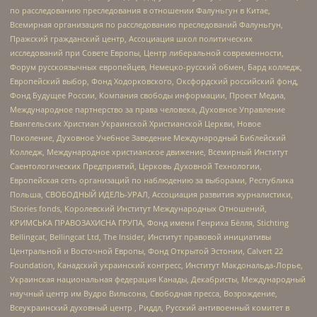
по расследованию преследования в отношении Фалуньгун в Китае,
Всемирная организация по расследованию преследований Фалуньгун,
Пражский гражданский центр, Ассоциация школ политических
исследований при Совете Европы, Центр либеральной современности,
Форум русскоязычных европейцев, Немецко-русский обмен, Бард колледж,
Европейский выбор, Фонд Ходорковского, Оксфордский российский фонд,
Фонд Будущее России, Компания свободы информации, Проект Медиа,
Международное партнерство за права человека, Духовное Управление
Евангельских Христиан Украинской Христианской Церкви, Новое
Поколение, Духовное Учебное Заведение Международный Библейский
Колледж, Международное христианское движение, Всемирный Институт
Саентологических Предприятий, Церковь Духовной Технологии,
Европейская сеть организаций по наблюдению за выборами, Республика
Польша, СВОБОДНЫЙ ИДЕЛЬ-УРАЛ, Ассоциация развития журналистики,
IStories fonds, Королевский Институт Международных Отношений,
КРИМСЬКА ПРАВОЗАХИСНА ГРУПА, Фонд имени Генриха Бёлля, Stichting
Bellingcat, Bellingcat Ltd, The Insider, Институт правовой инициативы
Центральной и Восточной Европы, Фонд Открытой Эстонии, Calvert 22
Foundation, Канадский украинский конгресс, Институт Макдональда-Лорье,
Украинская национальная федерация Канады, Декабристы, Международный
научный центр им Вудро Вильсона, Свободная пресса, Возрождение,
Всеукраинский духовный центр , Риддл, Русский антивоенный комитет в