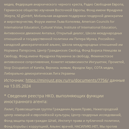
медиа, Федерация анархического черного креста, Радио Свободная Европа,
Германское общество изучения Восточной Европы, Фонд имени Фридриха
Эберта, XZ gGmbH, Мобильная академия поддержки гендерной демократии
и миротворчества, Форум имени Льва Копелева, American Councils for
International Education, Cultural Vistas, Institute of International Education,
Антивоенное движение Антальи, Открытый диалог, Школа международных
отношений и государственной политики им Питера Мунка, Российско-
канадский демократический альянс, Школа международных отношений им
Нормана Патерсона, Центр Гражданских Свобод, Фонд Бориса Немцова за
Свободу, Фонд имени Фридриха Науманна за свободу, Феминистское
антивоенное сопротивление, Комитет независимости Ингушетии, Прометей,
Stop Occupation of Karelia, Вернись живым, Фридом Хаус, СОТА медиа,
Либерально-демократическая Лига Украины
Источник:
https://minjust.gov.ru/ru/documents/7756/
данные
на
13.05.2024
* Сведения реестра НКО, выполняющих функции
иностранного агента:
Лилит, Правозащитная группа Гражданин.Армия.Право, Нижегородский
центр немецкой и европейской культуры, Центр гендерных исследований,
Фонд защиты прав граждан Штаб, Институт права и публичной политики,
Фонд борьбы с коррупцией, Альянс врачей, НАСИЛИЮ.НЕТ, Мы против