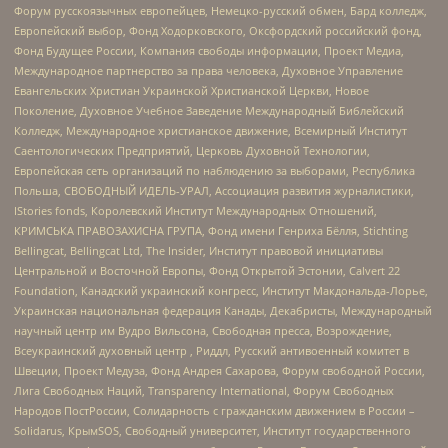
Форум русскоязычных европейцев, Немецко-русский обмен, Бард колледж,
Европейский выбор, Фонд Ходорковского, Оксфордский российский фонд,
Фонд Будущее России, Компания свободы информации, Проект Медиа,
Международное партнерство за права человека, Духовное Управление
Евангельских Христиан Украинской Христианской Церкви, Новое
Поколение, Духовное Учебное Заведение Международный Библейский
Колледж, Международное христианское движение, Всемирный Институт
Саентологических Предприятий, Церковь Духовной Технологии,
Европейская сеть организаций по наблюдению за выборами, Республика
Польша, СВОБОДНЫЙ ИДЕЛЬ-УРАЛ, Ассоциация развития журналистики,
IStories fonds, Королевский Институт Международных Отношений,
КРИМСЬКА ПРАВОЗАХИСНА ГРУПА, Фонд имени Генриха Бёлля, Stichting
Bellingcat, Bellingcat Ltd, The Insider, Институт правовой инициативы
Центральной и Восточной Европы, Фонд Открытой Эстонии, Calvert 22
Foundation, Канадский украинский конгресс, Институт Макдональда-Лорье,
Украинская национальная федерация Канады, Декабристы, Международный
научный центр им Вудро Вильсона, Свободная пресса, Возрождение,
Всеукраинский духовный центр , Риддл, Русский антивоенный комитет в
Швеции, Проект Медуза, Фонд Андрея Сахарова, Форум свободной России,
Лига Свободных Наций, Transparеncy International, Форум Свободных
Народов ПостРоссии, Солидарность с гражданским движением в России –
Solidarus, КрымSOS, Свободный университет, Институт государственного