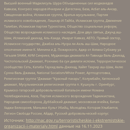
Высший военный Маджлисуль Шура Объединенных сил моджахедов
Кавказа, Конгресс народов Ичкерии и Дагестана, База, Асбат аль-Ансар,
Священная война, Исламская группа, Братья-мусульмане, Партия
исламского освобождения, Лашкар-И-Тайба, Исламская группа, Движение
Талибан, Исламская партия Туркестана, Общество социальных реформ,
Общество возрождения исламского наследия, Дом двух святых, Джунд аш-
Шам, Исламский джихад, Аль-Каида, Имарат Кавказ, АБТО, Правый сектор,
Исламское государство, Джабха аль-Нусра ли-Ахль аш-Шам, Народное
ополчение имени К. Минина и Д. Пожарского, Аджр от Аллаха Субхану уа
Тагьаля SHAM, АУМ Синрике, Муджахеды джамаата Ат-Тавхида Валь-Джихад,
Чистопольский Джамаат, Рохнамо ба суи давлати исломи, Террористическое
сообщество Сеть, Катиба Таухид валь-Джихад, Хайят Тахрир аш-Шам, Ахлю
Сунна Валь Джамаа, National Socialism/White Power, Артподготовка,
Религиозная группа “Джамаат “Красный пахарь”, Колумбайн, Хатлонский
джамаат, Мусульманская религиозная группа п. Кушкуль г. Оренбург,
Крымско-татарский добровольческий батальон имени Номана
Челебиджихана, Азов, Партия исламского возрождения Таджикистана,
Народная самооборона, Дуббайский джамаат, московская ячейка, Батал-
Хаджи Белхороев, Маньяки Культ Убийц, Молодёжь Которая Улыбается,
Легион Свобода России, Айдар, Русский добровольческий корпус
Источник:
http://nac.gov.ru/terroristicheskie-i-ekstremistskie-
organizacii-i-materialy.html
данные на
16.11.2023