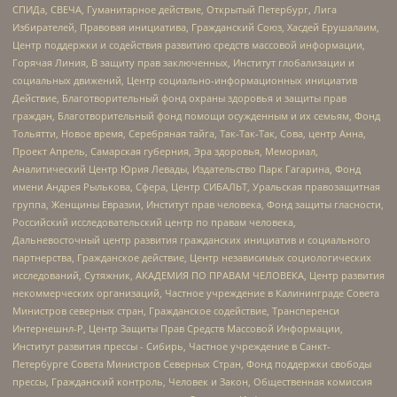
СПИДа, СВЕЧА, Гуманитарное действие, Открытый Петербург, Лига
Избирателей, Правовая инициатива, Гражданский Союз, Хасдей Ерушалаим,
Центр поддержки и содействия развитию средств массовой информации,
Горячая Линия, В защиту прав заключенных, Институт глобализации и
социальных движений, Центр социально-информационных инициатив
Действие, Благотворительный фонд охраны здоровья и защиты прав
граждан, Благотворительный фонд помощи осужденным и их семьям, Фонд
Тольятти, Новое время, Серебряная тайга, Так-Так-Так, Сова, центр Анна,
Проект Апрель, Самарская губерния, Эра здоровья, Мемориал,
Аналитический Центр Юрия Левады, Издательство Парк Гагарина, Фонд
имени Андрея Рылькова, Сфера, Центр СИБАЛЬТ, Уральская правозащитная
группа, Женщины Евразии, Институт прав человека, Фонд защиты гласности,
Российский исследовательский центр по правам человека,
Дальневосточный центр развития гражданских инициатив и социального
партнерства, Гражданское действие, Центр независимых социологических
исследований, Сутяжник, АКАДЕМИЯ ПО ПРАВАМ ЧЕЛОВЕКА, Центр развития
некоммерческих организаций, Частное учреждение в Калининграде Совета
Министров северных стран, Гражданское содействие, Трансперенси
Интернешнл-Р, Центр Защиты Прав Средств Массовой Информации,
Институт развития прессы - Сибирь, Частное учреждение в Санкт-
Петербурге Совета Министров Северных Стран, Фонд поддержки свободы
прессы, Гражданский контроль, Человек и Закон, Общественная комиссия