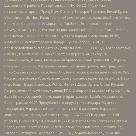
Щелковского района, Правый сектор, УНА - УНСО, Украинская
повстанческая армия, Тризуб им. Степана Бандеры, Братство, Белый Крест,
Misanthropic division, Религиозное объединение последователей инглиизма,
Народная Социальная Инициатива, TulaSkins, Этнополитическое
объединение Русские, Русское национальное объединение Атака, Мечеть
Мирмамеда, Община Коренного Русского народа г. Астрахани, ВОЛЯ,
Меджлис крымскотатарского народа, Рубеж Севера, ТОЙС, О
противодействии экстремистской деятельности, РЕВТАТПОД, Артподготовка,
Штольц, В честь иконы Божией Матери Державная, Сектор 16,
Независимость, Фирма, Молодежная правозащитная группа МПГ, Курсом
Правды и Единения, Каракольская инициативная группа, Автоград Крю,
Союз Славянских Сил Руси, Алля-Аят, Благотворительный пансионат Ак Умут,
Русская республика Русь, Арестантское уголовное единство, Башкорт, Нация
и свобода, Нация и свобода, W.H.С., Фалунь Дафа, Иртыш Ultras, Русский
Патриотический клуб-Новокузнецк/РПК, Сибирский державный союз, Фонд
борьбы с коррупцией, Фонд защиты прав граждан, Штабы Навального,
Совет граждан СССР Прикубанского округа г. Краснодара, Мужское
государство, Народное объединение русского движения, Народное
движение Адат, Народный совет граждан РСФСР СССР Архангельской
области, Проект Штурм, Граждане СССР, Держава Союз Советских Светлых
Родов, Совет Советских Социалистических Районов, Meta Platforms Inc,
Facebook, Instagram, WhatsApp, СИЧ-С14, Добровольческое Движение