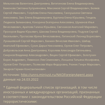
Мельникова Валентина Дмитриевна, Вититинова Елена Владимировна,
Баженова Светлана Куприяновна, Максимов Сергей Владимирович, Беляев
Сергей Иванович, Голубева Елена Николаевна, Ганнушкина Светлана
Алексеевна, Закс Елена Владимировна, Буртина Елена Юрьевна, Гендель
Людмила Залмановна, Кокорина Екатерина Алексеевна, Шуманов Илья
Вячеславович, Арапова Галина Юрьевна, Свечников Анатолий Мариевич,
Прохоров Вадим Юрьевич, Шахова Елена Владимировна, Подузов Сергей
Васильевич, Протасова Ирина Вячеславовна, Литинский Леонид Борисович,
Лукашевский Сергей Маркович, Бахмин Вячеслав Иванович, Шабад
Анатолий Ефимович, Сухих Дарья Николаевна, Орлов Олег Петрович,
Добровольская Анна Дмитриевна, Королева Александра Евгеньевна,
Смирнов Владимир Александрович, Вицин Сергей Ефимович, Золотухин
Борис Андреевич, Левинсон Лев Семенович, Локшина Татьяна Иосифовна,
Орлов Олег Петрович, Полякова Мара Федоровна, Резник Генри Маркович,
Захаров Герман Константинович
Источник:
http://unro.minjust.ru/NKOForeignAgent.aspx
данные на
24.03.2022
* Единый федеральный список организаций, в том числе
иностранных и международных организаций, признанных
в соответствии с законодательством Российской Федерации
террористическими: