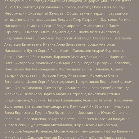
по сохранению наследия академика Сахарова, Информационное агентство
МЕМО. РУ, Институт региональной прессы, Институт Развития Свободы
Информации, Экозащита!-Женсовет, Общественный вердикт, Евразийская
антимонопольная ассоциация, Бедушев Петр Петрович, Дзугкоева Регина
Николаевна, Кривенко Сергей Владимирович, Милославский Павел
Юрьевич, Шнырова Ольга Вадимовна, Чанышева Лилия Айратовна,
Сидорович Ольга Борисовна, Туровский Александр Алексеевич, Васильева
Анастасия Евгеньевна, Ривина Анна Валерьевна, Бойко Анатолий
Николаевич, Дугин Сергей Георгиевич, Пивоваров Андрей Сергеевич,
Аверин Виталий Евгеньевич, Барахоев Магомед Бекханович, Шарипков
Олег Викторович, Мошель Ирина Ароновна, Шведов Григорий Сергеевич,
Пономарев Лев Александрович, Каргалицкий Борис Юльевич, Созаев
Валерий Валерьевич, Исламов Тимур Рифгатович, Романова Ольга
Евгеньевна, Щаров Сергей Алексадрович, Цирульников Борис Альбертович,
Гасан Ольга Павловна, Паутов Юрий Анатольевич, Верховский Александр
Маркович, Пислакова-Паркер Марина Петровна, Кочеткова Татьяна
Владимировна, Чуркина Наталья Валерьевна, Акимова Татьяна Николаевна,
Золотарева Екатерина Александровна, Рачинский Ян Збигневич, Жемкова
Елена Борисовна, Гудков Лев Дмитриевич, Илларионова Юлия Юрьевна,
Саранг Анна Васильевна, Захарова Светлана Сергеевна, Аверин Владимир
Анатольевич, Щур Татьяна Михайловна, Щур Николай Алексеевич,
Блинушов Андрей Юрьевич, Мосин Алексей Геннадьевич, Гефтер Валентин
Михайлович, Симонов Алексей Кириллович, Флиге Ирина Анатольевна,