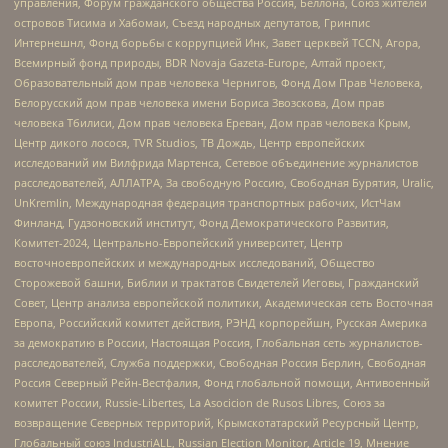
управления, Форум гражданского общества Россия, Беллона, Союз жителей
островов Тисима и Хабомаи, Съезд народных депутатов, Гринпис
Интернешнл, Фонд борьбы с коррупцией Инк, Завет церквей TCCN, Агора,
Всемирный фонд природы, BDR Novaja Gazeta-Europe, Алтай проект,
Образовательный дом прав человека Чернигов, Фонд Дом Прав Человека,
Белорусский дом прав человека имени Бориса Звозскова, Дом прав
человека Тбилиси, Дом прав человека Ереван, Дом прав человека Крым,
Центр дикого лосося, TVR Studios, ТВ Дождь, Центр европейских
исследований им Вилфрида Мартенса, Сетевое объединение журналистов
расследователей, АЛЛАТРА, За свободную Россию, Свободная Бурятия, Uralic,
UnKremlin, Международная федерация транспортных рабочих, ИстЧам
Финланд, Гудзоновский институт, Фонд Демократического Развития,
Комитет-2024, Центрально-Европейский университет, Центр
восточноевропейских и международных исследований, Общество
Сторожевой башни, Библии и трактатов Свидетелей Иеговы, Гражданский
Совет, Центр анализа европейской политики, Академическая сеть Восточная
Европа, Российский комитет действия, РЭНД корпорейшн, Русская Америка
за демократию в России, Настоящая Россия, Глобальная сеть журналистов-
расследователей, Служба поддержки, Свободная Россия Берлин, Свободная
Россия Северный Рейн-Вестфалия, Фонд глобальной помощи, Антивоенный
комитет России, Russie-Libertes, La Asocicion de Rusos Libres, Союз за
возвращение Северных территорий, Крымскотатарский Ресурсный Центр,
Глобальный союз IndustriALL, Russian Election Monitor, Article 19, Мнение