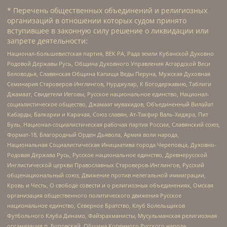
* Перечень общественных объединений и религиозных
организаций в отношении которых судом принято
вступившее в законную силу решение о ликвидации или
запрете деятельности:
Национал-большевистская партия, ВЕК РА, Рада земли Кубанской Духовно
Родовой Державы Русь, Община Духовного Управления Асгардской Веси
Беловодья, Славянская Община Капища Веды Перуна, Мужская Духовная
Семинария Староверов-Инглингов, Нурджулар, К Богодержавию, Таблиги
Джамаат, Свидетели Иеговы, Русское национальное единство, Национал-
социалистическое общество, Джамаат мувахидов, Объединенный Вилайат
Кабарды, Балкарии и Карачая, Союз славян, Ат-Такфир Валь-Хиджра, Пит
Буль, Национал-социалистическая рабочая партия России, Славянский союз,
Формат-18, Благородный Орден Дьявола, Армия воли народа,
Национальная Социалистическая Инициатива города Череповца, Духовно-
Родовая Держава Русь, Русское национальное единство, Древнерусской
Инглистической церкви Православных Староверов-Инглингов, Русский
общенациональный союз, Движение против нелегальной иммиграции,
Кровь и Честь, О свободе совести и о религиозных объединениях, Омская
организация общественного политического движения Русское
национальное единство, Северное Братство, Клуб Болельщиков
Футбольного Клуба Динамо, Файзрахманисты, Мусульманская религиозная
организация п. Боровский, Община Коренного Русского народа