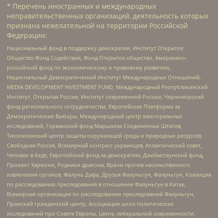
* Перечень иностранных и международных
неправительственных организаций, деятельность которых
признана нежелательной на территории Российской
Федерации:
Национальный фонд в поддержку демократии, Институт Открытое
Общество Фонд Содействия, Фонд Открытое общество, Американо-
российский фонд по экономическому и правовому развитию,
Национальный Демократический Институт Международных Отношений,
MEDIA DEVELOPMENT INVESTMENT FUND, Международный Республиканский
Институт, Открытая Россия, Институт современной России, Черноморский
фонд регионального сотрудничества, Европейская Платформа за
Демократические Выборы, Международный центр электоральных
исследований, Германский фонд Маршалла Соединенных Штатов,
Тихоокеанский центр защиты окружающей среды и природных ресурсов,
Свободная Россия, Всемирный конгресс украинцев, Атлантический совет,
Человек в беде, Европейский фонд за демократию, Джеймстаунский фонд,
Прожект Хармони, Родники дракона, Врачи против насильственного
извлечения органов, Фалунь Дафа, Друзья Фалуньгун, Фалуньгун, Коалиция
по расследованию преследования в отношении Фалуньгун в Китае,
Всемирная организация по расследованию преследований Фалуньгун,
Пражский гражданский центр, Ассоциация школ политических
исследований при Совете Европы, Центр либеральной современности,