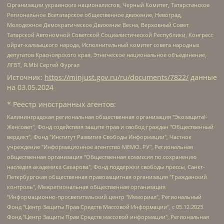
Организации украинских националистов, Черный Комитет, Татарстанское
Региональное Всетатарское общественное движение, Невоград,
Молодежное Демократическое Движение Весна, Верховный Совет
Татарской Автономной Советской Социалистической Республики, Конгресс
ойрат-калмыцкого народа, Исполнительный комитет совета народных
депутатов Красноярского края, Этническое национальное объединение,
ЛГБТ, Я.МЫ Сергей Фургал
Источник:
https://minjust.gov.ru/ru/documents/7822/
данные
на
03.05.2024
* Реестр иностранных агентов:
Калининградская региональная общественная организация "Экозащита!-Женсовет", Фонд содействия защите прав и свобод граждан "Общественный вердикт", Фонд "Институт Развития Свободы Информации", Частное учреждение "Информационное агентство МЕМО. РУ", Региональная общественная организация "Общественная комиссия по сохранению наследия академика Сахарова", Фонд поддержки свободы прессы, Санкт-Петербургская общественная правозащитная организация "Гражданский контроль", Межрегиональная общественная организация "Информационно-просветительский центр "Мемориал", Региональный Фонд "Центр Защиты Прав Средств Массовой Информации", с 05.12.2023 Фонд "Центр Защиты Прав Средств массовой информации", Региональная общественная благотворительная организация помощи беженцам и мигрантам "Гражданское содействие", Негосударственное образовательное учреждение дополнительного профессионального образования (повышение квалификации) специалистов "АКАДЕМИЯ ПО ПРАВАМ ЧЕЛОВЕКА", Свердловская региональная общественная организация "Сутяжник", Автономная некоммерческая организация "Центр независимых социологических исследований", Союз общественных объединений "Российский исследовательский центр по правам человека", Региональное общественное учреждение научно-информационный центр "МЕМОРИАЛ", Некоммерческая организация "Фонд защиты гласности", Автономная некоммерческая организация "Институт прав человека", Городская общественная организация "Екатеринбургское общество "МЕМОРИАЛ", Городская общественная организация "Рязанское историко-просветительское и правозащитное общество "Мемориал" (Рязанский Мемориал), Челябинский региональный орган общественной самодеятельности – женское общественное объединение "Женщины Евразии", Челябинский региональный орган общественной самодеятельности "Уральская правозащитная группа", Фонд содействия защите здоровья и социальной справедливости имени Андрея Рылькова, Автономная Некоммерческая Организация "Аналитический Центр Юрия Левады", Автономная некоммерческая организация социальной поддержки населения "Проект Апрель", Региональная общественная организация помощи женщинам и детям, находящимся в кризисной ситуации "Информационно-методический центр "Анна", Фонд содействия развитию массовых коммуникаций и правовому просвещению "Так-так-Так", Фонд содействия устойчивому развитию "Серебряная тайга", Свердловский региональный общественный фонд социальных проектов "Новое время", "Idel.Реалии", Кавказ.Реалии, Крым.Реалии, Телеканал Настоящее Время, Татаро-башкирская служба Радио Свобода (Azatliq Radiosi), Радио Свободная Европа/Радио Свобода (PCE/PC), "Сибирь.Реалии", "Фактограф", Благотворительный фонд помощи осужденным и их семьям, Автономная некоммерческая организация "Институт глобализации и социальных движений", Фонд "В защиту прав заключенных", Частное учреждение "Центр поддержки и содействия развитию средств массовой информации", Пензенский региональный общественный благотворительный фонд "Гражданский союз", "Север.Реалии", Некоммерческая организация Фонд "Правовая инициатива", Общество с ограниченной ответственностью "Радио Свободная Европа/Радио Свобода", Чешское информационное агентство "MEDIUM-ORIENT", Красноярская региональная общественная организация "Мы против СПИДа", Камалягин Денис Николаевич, Маркелов Сергей Евгеньевич, Пономарев Лев Александрович, Савицкая Людмила Алексеевна, Автономная некоммерческая организация "Центр по работе с проблемой насилия "НАСИЛИЮ.НЕТ", Межрегиональный профессиональный союз работников здравоохранения "Альянс врачей", Юридическое лицо, зарегистрированное в Латвийской Республике, SIA "Medusa Project" (регистрационный номер 40103797863, дата регистрации 10.06.2014), Некоммерческая организация "Фонд по борьбе с коррупцией", Автономная некоммерческая организация "Институт права и публичной политики", Баданин Роман Сергеевич, Гликин Максим Александрович, Железнова Мария Михайловна, Лукьянова Юлия Сергеевна, Маетная Елизавета Витальевна, Маняхин Петр Борисович, Чуракова Ольга Владимировна, Ярош Юлия Петровна, Юридическое лицо "The Insider SIA", зарегистрированное в Риге, Латвийская Республика (дата регистрации 26.06.2015), являющееся администратором доменного имени интернет-издания "The Insider SIA", https://theins.ru, Постернак Алексей Евгеньевич, Рубин Михаил Аркадьевич, Анин Роман Александрович, Юридическое лицо Istories fonds, зарегистрированное в Латвийской Республике (регистрационный номер 50008295751, дата регистрации 24.02.2020), Великовский Дмитрий Александрович, Долинина Ирина Николаевна, Мароховская Алеся Алексеевна, Шлейнов Роман Юрьевич, Шмагун Олеся Валентиновна, Общество с ограниченной ответственностью "Альтаир 2021", Общество с ограниченной ответственностью "Вега 2021", Общество с ограниченной ответственностью "Главный редактор 2021", Общество с ограниченной ответственностью "Ромашки монолит", Важенков Артем Валерьевич, Ивановская областная общественная организация "Центр гендерных исследований", Гурман Юрий Альбертович, Медиапроект "ОВД-Инфо", Егоров Владимир Владимирович, Жилинский Владимир Александрович, Общество с ограниченной ответственностью "ЗП", Иванова София Юрьевна, Карезина Инна Павловна, Кильтау Екатерина Викторовна, Петров Алексей Викторович, Пискунов Сергей Евгеньевич, Смирнов Сергей Сергеевич, Тихонов Михаил Сергеевич, Общество с ограниченной ответственностью "ЖУРНАЛИСТ-ИНОСТРАННЫЙ АГЕНТ", Арапова Галина Юрьевна, Вольтская Татьяна Анатольевна, Американская компания "Mason G.E.S. Anonymous Foundation" (США), являющаяся владельцем интернет-издания https://mnews.world/, Компания "Stichting Bellingcat", зарегистрированная в Нидерландах (дата регистрации 11.07.2018), Захаров Андрей Вячеславович, Клепиковская Екатерина Дмитриевна, Общество с ограниченной ответственностью "МЕМО", Перл Роман Александрович, Симонов Евгений Алексеевич, Соловьева Елена Анатольевна, Сотников Даниил Владимирович, Сурначева Елизавета Дмитриевна, Автономная некоммерческая организация по защите прав человека и информированию населения "Якутия – Наше Мнение", Общество с ограниченной ответственностью "Москоу диджитал медиа", с 26.01.2023 Общество с ограниченной ответственностью "Чайка Белые сады", Ветошкина Валерия Валерьевна, Заговора Максим Александрович, Межрегиональное общественное движение "Российская ЛГБТ - сеть", Оленичев Максим Владимирович, Павлов Иван Юрьевич, Скворцова Елена Сергеевна, Общество с ограниченной ответственностью "Как бы инагент", Кочетков Игорь Викторович, Общество с ограниченной ответственностью "Честные выборы", Еланчик Олег Александрович, Общество с ограниченной ответственностью "Нобелевский призыв", Гималова Регина Эмилевна, Григорьев Андрей Валерьевич, Григорьева Алина Александровна, Ассоциация по содействию защите прав призывников, альтернативнослужащих и военнослужащих "Правозащитная группа "Гражданин.Армия.Право", Хисамова Регина Фаритовна, Автономная некоммерческая организация по реализации социально-правовых программ "Лилит", Дальневосточное общественное движение "Маяк", Санкт-Петербургская ЛГБТ-инициативная группа "Выход", Инициативная группа ЛГБТ+ "Реверс", Алексеев Андрей Викторович, Бекбулатова Таисия Львовна, Беляев Иван Михайлович, Владыкина Елена Сергеевна, Гельман Марат Александрович, Никульшина Вероника Юрьевна, Толоконникова Надежда Андреевна, Шендерович Виктор Анатольевич, Общество с ограниченной ответственностью "Данное сообщение", Общество с ограниченной ответственностью Издательский дом "Новая глава", Айнбиндер Александра Александровна, Московский комьюнити-центр для ЛГБТ+инициатив, Благотворительный фонд развития филантропии, Deutsche Welle (Германия, Kurt-Schumacher-Strasse 3, 53113 Bonn), Борзунова Мария Михайловна, Воробьев Виктор Викторович, Голубева Анна Львовна, Константинова Алла Михайловна, Малкова Ирина Владимировна, Мурадов Мурад Абдулгалимович, Осетинская Елизавета Николаевна, Понасенков Евгений Николаевич, Ганапольский Матвей Юрьевич, Киселев Евгений Алексеевич, Борухович Ирина Григорьевна, Дремин Иван Тимофеевич, Дубровский Дмитрий Викторович, Красноярская региональная общественная организация поддержки и развития альтернативных образовательных технологий и межкультурных коммуникаций "ИНТЕРРА", Маяковская Екатерина Алексеевна, Фейгин Марк Захарович, Филимонов Андрей Викторович, Дзугкоева Регина Николаевна, Доброхотов Роман Александрович, Дудь Юрий Александрович, Елкин Сергей Владимирович, Кругликов Кирилл Игоревич, Сабунаева Мария Леонидовна, Семенов Алексей Владимирович, Шаинян Карен Багратович, Шульман Екатерина Михайловна, Асафьев Артур Валерьевич, Вахштайн Виктор Семенович, Венедиктов Алексей Алексеевич, Лушникова Екатерина Евгеньевна, Волков Леонид Михайлович, Невзоров Александр Глебович, Пархоменко Сергей Борисович, Сироткин Ярослав Николаевич, Кара-Мурза Владимир Владимирович, Баранова Наталья Владимировна, Гозман Леонид Яковлевич, Кагарлицкий Борис Юльевич, Климарев Михаил Валерьевич, Милов Владимир Станиславович, Автономная некоммерческая организация Краснодарский центр современного искусства "Типография", Моргенштерн Алишер Тагирович, Соболь Любовь Эдуардовна, Общество с ограниченной ответственностью "ЛИЗА НОРМ", Каспаров Гарри Кимович, Ходорковский Михаил Борисович, Общество с ограниченной ответственностью "Апрельские тезисы", Данилович Ирина Брониславовна, Кашин Олег Владимирович, Петров Николай Владимирович, Пивоваров Алексей Владимирович, Соколов Михаил Владимирович, Цветкова Юлия Владимировна, Чичваркин Евгений Александрович, Комитет против пыток/Команда против пыток, Общество с ограниченной ответственностью "Первый научный", Общество с ограниченной ответственностью "Вертолет и ко", Белоцерковская Вероника Борисовна, Кац Максим Евгеньевич, Лазарева Татьяна Юрьевна, Шаведдинов Руслан Табризович, Яшин Илья Валерьевич, Общество с ограниченной ответственностью "Иноагент ААВ", Алешковский Дмитрий Петрович, Альбац Евгения Марковна, Быков Дмитрий Львович, Галямина Юлия Евгеньевна, Лойко Сергей Леонидович, Мартынов Кирилл Константинович, Медведев Сергей Александрович, Крашенинников Федор Геннадиевич, Гордеева Катерина Вл