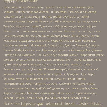
террористическими:
Высший военный Маджлисуль Шура Объединенных сил моджахедов
Кавказа, Конгресс народов Ичкерии и Дагестана, База, Асбат аль-Ансар,
Священная война, Исламская группа, Братья-мусульмане, Партия
исламского освобождения, Лашкар-И-Тайба, Исламская группа, Движение
Талибан, Исламская партия Туркестана, Общество социальных реформ,
Общество возрождения исламского наследия, Дом двух святых, Джунд аш-
Шам, Исламский джихад, Аль-Каида, Имарат Кавказ, АБТО, Правый сектор,
Исламское государство, Джабха аль-Нусра ли-Ахль аш-Шам, Народное
ополчение имени К. Минина и Д. Пожарского, Аджр от Аллаха Субхану уа
Тагьаля SHAM, АУМ Синрике, Муджахеды джамаата Ат-Тавхида Валь-Джихад,
Чистопольский Джамаат, Рохнамо ба суи давлати исломи, Террористическое
сообщество Сеть, Катиба Таухид валь-Джихад, Хайят Тахрир аш-Шам, Ахлю
Сунна Валь Джамаа, National Socialism/White Power, Артподготовка,
Религиозная группа “Джамаат “Красный пахарь”, Колумбайн, Хатлонский
джамаат, Мусульманская религиозная группа п. Кушкуль г. Оренбург,
Крымско-татарский добровольческий батальон имени Номана
Челебиджихана, Азов, Партия исламского возрождения Таджикистана,
Народная самооборона, Дуббайский джамаат, московская ячейка, Батал-
Хаджи Белхороев, Маньяки Культ Убийц, Молодёжь Которая Улыбается,
Легион Свобода России, Айдар, Русский добровольческий корпус
Источник:
http://nac.gov.ru/terroristicheskie-i-ekstremistskie-