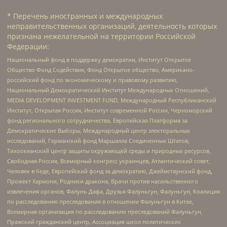
* Перечень иностранных и международных
неправительственных организаций, деятельность которых
признана нежелательной на территории Российской
Федерации:
Национальный фонд в поддержку демократии, Институт Открытое
Общество Фонд Содействия, Фонд Открытое общество, Американо-
российский фонд по экономическому и правовому развитию,
Национальный Демократический Институт Международных Отношений,
MEDIA DEVELOPMENT INVESTMENT FUND, Международный Республиканский
Институт, Открытая Россия, Институт современной России, Черноморский
фонд регионального сотрудничества, Европейская Платформа за
Демократические Выборы, Международный центр электоральных
исследований, Германский фонд Маршалла Соединенных Штатов,
Тихоокеанский центр защиты окружающей среды и природных ресурсов,
Свободная Россия, Всемирный конгресс украинцев, Атлантический совет,
Человек в беде, Европейский фонд за демократию, Джеймстаунский фонд,
Прожект Хармони, Родники дракона, Врачи против насильственного
извлечения органов, Фалунь Дафа, Друзья Фалуньгун, Фалуньгун, Коалиция
по расследованию преследования в отношении Фалуньгун в Китае,
Всемирная организация по расследованию преследований Фалуньгун,
Пражский гражданский центр, Ассоциация школ политических