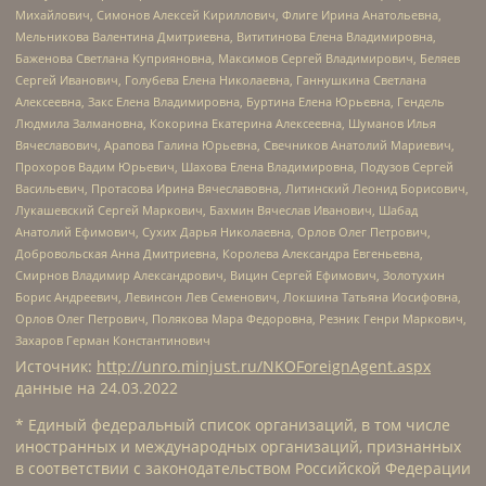
Михайлович, Симонов Алексей Кириллович, Флиге Ирина Анатольевна,
Мельникова Валентина Дмитриевна, Вититинова Елена Владимировна,
Баженова Светлана Куприяновна, Максимов Сергей Владимирович, Беляев
Сергей Иванович, Голубева Елена Николаевна, Ганнушкина Светлана
Алексеевна, Закс Елена Владимировна, Буртина Елена Юрьевна, Гендель
Людмила Залмановна, Кокорина Екатерина Алексеевна, Шуманов Илья
Вячеславович, Арапова Галина Юрьевна, Свечников Анатолий Мариевич,
Прохоров Вадим Юрьевич, Шахова Елена Владимировна, Подузов Сергей
Васильевич, Протасова Ирина Вячеславовна, Литинский Леонид Борисович,
Лукашевский Сергей Маркович, Бахмин Вячеслав Иванович, Шабад
Анатолий Ефимович, Сухих Дарья Николаевна, Орлов Олег Петрович,
Добровольская Анна Дмитриевна, Королева Александра Евгеньевна,
Смирнов Владимир Александрович, Вицин Сергей Ефимович, Золотухин
Борис Андреевич, Левинсон Лев Семенович, Локшина Татьяна Иосифовна,
Орлов Олег Петрович, Полякова Мара Федоровна, Резник Генри Маркович,
Захаров Герман Константинович
Источник:
http://unro.minjust.ru/NKOForeignAgent.aspx
данные на
24.03.2022
* Единый федеральный список организаций, в том числе
иностранных и международных организаций, признанных
в соответствии с законодательством Российской Федерации