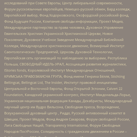
исследований при Совете Европы, Центр либеральной современности,
Форум русскоязычных европейцев, Немецко-русский обмен, Бард колледж,
Европейский выбор, Фонд Ходорковского, Оксфордский российский фонд,
Фонд Будущее России, Компания свободы информации, Проект Медиа,
Международное партнерство за права человека, Духовное Управление
Евангельских Христиан Украинской Христианской Церкви, Новое
Поколение, Духовное Учебное Заведение Международный Библейский
Колледж, Международное христианское движение, Всемирный Институт
Саентологических Предприятий, Церковь Духовной Технологии,
Европейская сеть организаций по наблюдению за выборами, Республика
Польша, СВОБОДНЫЙ ИДЕЛЬ-УРАЛ, Ассоциация развития журналистики,
IStories fonds, Королевский Институт Международных Отношений,
КРИМСЬКА ПРАВОЗАХИСНА ГРУПА, Фонд имени Генриха Бёлля, Stichting
Bellingcat, Bellingcat Ltd, The Insider, Институт правовой инициативы
Центральной и Восточной Европы, Фонд Открытой Эстонии, Calvert 22
Foundation, Канадский украинский конгресс, Институт Макдональда-Лорье,
Украинская национальная федерация Канады, Декабристы, Международный
научный центр им Вудро Вильсона, Свободная пресса, Возрождение,
Всеукраинский духовный центр , Риддл, Русский антивоенный комитет в
Швеции, Проект Медуза, Фонд Андрея Сахарова, Форум свободной России,
Лига Свободных Наций, Transparеncy International, Форум Свободных
Народов ПостРоссии, Солидарность с гражданским движением в России –