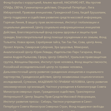
Фонд борьбы с коррупцией, Альянс врачей, НАСИЛИЮ.НЕТ, Мы против
СПИДа, СВЕЧА, Гуманитарное действие, Открытый Петербург, Лига
Избирателей, Правовая инициатива, Гражданский Союз, Хасдей Ерушалаим,
Центр поддержки и содействия развитию средств массовой информации,
Горячая Линия, В защиту прав заключенных, Институт глобализации и
социальных движений, Центр социально-информационных инициатив
Действие, Благотворительный фонд охраны здоровья и защиты прав
граждан, Благотворительный фонд помощи осужденным и их семьям, Фонд
Тольятти, Новое время, Серебряная тайга, Так-Так-Так, Сова, центр Анна,
Проект Апрель, Самарская губерния, Эра здоровья, Мемориал,
Аналитический Центр Юрия Левады, Издательство Парк Гагарина, Фонд
имени Андрея Рылькова, Сфера, Центр СИБАЛЬТ, Уральская правозащитная
группа, Женщины Евразии, Институт прав человека, Фонд защиты гласности,
Российский исследовательский центр по правам человека,
Дальневосточный центр развития гражданских инициатив и социального
партнерства, Гражданское действие, Центр независимых социологических
исследований, Сутяжник, АКАДЕМИЯ ПО ПРАВАМ ЧЕЛОВЕКА, Центр развития
некоммерческих организаций, Частное учреждение в Калининграде Совета
Министров северных стран, Гражданское содействие, Трансперенси
Интернешнл-Р, Центр Защиты Прав Средств Массовой Информации,
Институт развития прессы - Сибирь, Частное учреждение в Санкт-
Петербурге Совета Министров Северных Стран, Фонд поддержки свободы