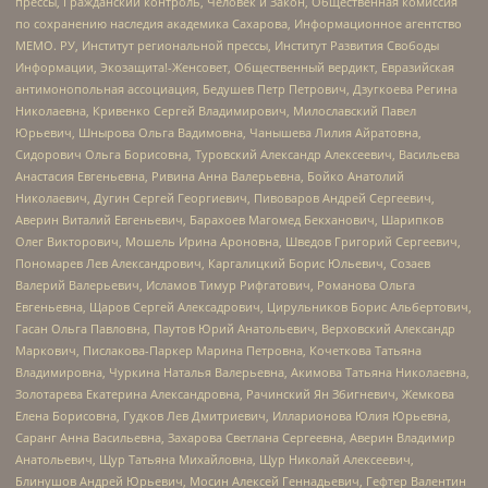
прессы, Гражданский контроль, Человек и Закон, Общественная комиссия
по сохранению наследия академика Сахарова, Информационное агентство
МЕМО. РУ, Институт региональной прессы, Институт Развития Свободы
Информации, Экозащита!-Женсовет, Общественный вердикт, Евразийская
антимонопольная ассоциация, Бедушев Петр Петрович, Дзугкоева Регина
Николаевна, Кривенко Сергей Владимирович, Милославский Павел
Юрьевич, Шнырова Ольга Вадимовна, Чанышева Лилия Айратовна,
Сидорович Ольга Борисовна, Туровский Александр Алексеевич, Васильева
Анастасия Евгеньевна, Ривина Анна Валерьевна, Бойко Анатолий
Николаевич, Дугин Сергей Георгиевич, Пивоваров Андрей Сергеевич,
Аверин Виталий Евгеньевич, Барахоев Магомед Бекханович, Шарипков
Олег Викторович, Мошель Ирина Ароновна, Шведов Григорий Сергеевич,
Пономарев Лев Александрович, Каргалицкий Борис Юльевич, Созаев
Валерий Валерьевич, Исламов Тимур Рифгатович, Романова Ольга
Евгеньевна, Щаров Сергей Алексадрович, Цирульников Борис Альбертович,
Гасан Ольга Павловна, Паутов Юрий Анатольевич, Верховский Александр
Маркович, Пислакова-Паркер Марина Петровна, Кочеткова Татьяна
Владимировна, Чуркина Наталья Валерьевна, Акимова Татьяна Николаевна,
Золотарева Екатерина Александровна, Рачинский Ян Збигневич, Жемкова
Елена Борисовна, Гудков Лев Дмитриевич, Илларионова Юлия Юрьевна,
Саранг Анна Васильевна, Захарова Светлана Сергеевна, Аверин Владимир
Анатольевич, Щур Татьяна Михайловна, Щур Николай Алексеевич,
Блинушов Андрей Юрьевич, Мосин Алексей Геннадьевич, Гефтер Валентин