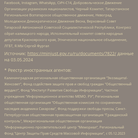
Facebook, Instagram, WhatsApp, СИЧ-С14, Добровольческое Движение
Организации украинских националистов, Черный Комитет, Татарстанское
Региональное Всетатарское общественное движение, Невоград,
Молодежное Демократическое Движение Весна, Верховный Совет
Татарской Автономной Советской Социалистической Республики, Конгресс
ойрат-калмыцкого народа, Исполнительный комитет совета народных
депутатов Красноярского края, Этническое национальное объединение,
ЛГБТ, Я.МЫ Сергей Фургал
Источник:
https://minjust.gov.ru/ru/documents/7822/
данные
на
03.05.2024
* Реестр иностранных агентов:
Калининградская региональная общественная организация "Экозащита!-Женсовет", Фонд содействия защите прав и свобод граждан "Общественный вердикт", Фонд "Институт Развития Свободы Информации", Частное учреждение "Информационное агентство МЕМО. РУ", Региональная общественная организация "Общественная комиссия по сохранению наследия академика Сахарова", Фонд поддержки свободы прессы, Санкт-Петербургская общественная правозащитная организация "Гражданский контроль", Межрегиональная общественная организация "Информационно-просветительский центр "Мемориал", Региональный Фонд "Центр Защиты Прав Средств Массовой Информации", с 05.12.2023 Фонд "Центр Защиты Прав Средств массовой информации", Региональная общественная благотворительная организация помощи беженцам и мигрантам "Гражданское содействие", Негосударственное образовательное учреждение дополнительного профессионального образования (повышение квалификации) специалистов "АКАДЕМИЯ ПО ПРАВАМ ЧЕЛОВЕКА", Свердловская региональная общественная организация "Сутяжник", Автономная некоммерческая организация "Центр независимых социологических исследований", Союз общественных объединений "Российский исследовательский центр по правам человека", Региональное общественное учреждение научно-информационный центр "МЕМОРИАЛ", Некоммерческая организация "Фонд защиты гласности", Автономная некоммерческая организация "Институт прав человека", Городская общественная организация "Екатеринбургское общество "МЕМОРИАЛ", Городская общественная организация "Рязанское историко-просветительское и правозащитное общество "Мемориал" (Рязанский Мемориал), Челябинский региональный орган общественной самодеятельности – женское общественное объединение "Женщины Евразии", Челябинский региональный орган общественной самодеятельности "Уральская правозащитная группа", Фонд содействия защите здоровья и социальной справедливости имени Андрея Рылькова, Автономная Некоммерческая Организация "Аналитический Центр Юрия Левады", Автономная некоммерческая организация социальной поддержки населения "Проект Апрель", Региональная общественная организация помощи женщинам и детям, находящимся в кризисной ситуации "Информационно-методический центр "Анна", Фонд содействия развитию массовых коммуникаций и правовому просвещению "Так-так-Так", Фонд содействия устойчивому развитию "Серебряная тайга", Свердловский региональный общественный фонд социальных проектов "Новое время", "Idel.Реалии", Кавказ.Реалии, Крым.Реалии, Телеканал Настоящее Время, Татаро-башкирская служба Радио Свобода (Azatliq Radiosi), Радио Свободная Европа/Радио Свобода (PCE/PC), "Сибирь.Реалии", "Фактограф", Благотворительный фонд помощи осужденным и их семьям, Автономная некоммерческая организация "Институт глобализации и социальных движений", Фонд "В защиту прав заключенных", Частное учреждение "Центр поддержки и содействия развитию средств массовой информации", Пензенский региональный общественный благотворительный фонд "Гражданский союз", "Север.Реалии", Некоммерческая организация Фонд "Правовая инициатива", Общество с ограниченной ответственностью "Радио Свободная Европа/Радио Свобода", Чешское информационное агентство "MEDIUM-ORIENT", Красноярская региональная общественная организация "Мы против СПИДа", Камалягин Денис Николаевич, Маркелов Сергей Евгеньевич, Пономарев Лев Александрович, Савицкая Людмила Алексеевна, Автономная некоммерческая организация "Центр по работе с проблемой насилия "НАСИЛИЮ.НЕТ", Межрегиональный профессиональный союз работников здравоохранения "Альянс врачей", Юридическое лицо, зарегистрированное в Латвийской Республике, SIA "Medusa Project" (регистрационный номер 40103797863, дата регистрации 10.06.2014), Некоммерческая организация "Фонд по борьбе с коррупцией", Автономная некоммерческая организация "Институт права и публичной политики", Баданин Роман Сергеевич, Гликин Максим Александрович, Железнова Мария Михайловна, Лукьянова Юлия Сергеевна, Маетная Елизавета Витальевна, Маняхин Петр Борисович, Чуракова Ольга Владимировна, Ярош Юлия Петровна, Юридическое лицо "The Insider SIA", зарегистрированное в Риге, Латвийская Республика (дата регистрации 26.06.2015), являющееся администратором доменного имени интернет-издания "The Insider SIA", https://theins.ru, Постернак Алексей Евгеньевич, Рубин Михаил Аркадьевич, Анин Роман Александрович, Юридическое лицо Istories fonds, зарегистрированное в Латвийской Республике (регистрационный номер 50008295751, дата регистрации 24.02.2020), Великовский Дмитрий Александрович, Долинина Ирина Николаевна, Мароховская Алеся Алексеевна, Шлейнов Роман Юрьевич, Шмагун Олеся Валентиновна, Общество с ограниченной ответственностью "Альтаир 2021", Общество с ограниченной ответственностью "Вега 2021", Общество с ограниченной ответственностью "Главный редактор 2021", Общество с ограниченной ответственностью "Ромашки монолит", Важенков Артем Валерьевич, Ивановская областная общественная организация "Центр гендерных исследований", Гурман Юрий Альбертович, Медиапроект "ОВД-Инфо", Егоров Владимир Владимирович, Жилинский Владимир Александрович, Общество с ограниченной ответственностью "ЗП", Иванова София Юрьевна, Карезина Инна Павловна, Кильтау Екатерина Викторовна, Петров Алексей Викторович, Пискунов Сергей Евгеньевич, Смирнов Сергей Сергеевич, Тихонов Михаил Сергеевич, Общество с ограниченной ответственностью "ЖУРНАЛИСТ-ИНОСТРАННЫЙ АГЕНТ", Арапова Галина Юрьевна, Вольтская Татьяна Анатольевна, Американская компания "Mason G.E.S. Anonymous Foundation" (США), являющаяся владельцем интернет-издания https://mnews.world/, Компания "Stichting Bellingcat", зарегистрированная в Нидерландах (дата регистрации 11.07.2018), Захаров Андрей Вячеславович, Клепиковская Екатерина Дмитриевна, Общество с ограниченной ответственностью "МЕМО", Перл Роман Александрович, Симонов Евгений Алексеевич, Соловьева Елена Анатольевна, Сотников Даниил Владимирович, Сурначева Елизавета Дмитриевна, Автономная некоммерческая организация по защите прав человека и информированию населения "Якутия – Наше Мнение", Общество с ограниченной ответственностью "Москоу диджитал медиа", с 26.01.2023 Общество с ограниченной ответственностью "Чайка Белые сады", Ветошкина Валерия Валерьевна, Заговора Максим Александрович, Межрегиональное общественное движение "Российская ЛГБТ - сеть", Оленичев Максим Владимирович, Павлов Иван Юрьевич, Скворцова Елена Сергеевна, Общество с ограниченной ответственностью "Как бы инагент", Кочетков Игорь Викторович, Общество с ограниченной ответственностью "Честные выборы", Еланчик Олег Александрович, Общество с ограниченной ответственностью "Нобелевский призыв", Гималова Регина Эмилевна, Григорьев Андрей Валерьевич, Григорьева Алина Александровна, Ассоциация по содействию защите прав призывников, альтернативнослужащих и военнослужащих "Правозащитная группа "Гражданин.Армия.Право", Хисамова Регина Фаритовна, Автономная некоммерческая организация по реализации социально-правовых программ "Лилит", Дальневосточное общественное движение "Маяк", Санкт-Петербургская ЛГБТ-инициативная группа "Выход", Инициативная группа ЛГБТ+ "Реверс", Алексеев Андрей Викторович, Бекбулатова Таисия Львовна, Беляев Иван Михайлович, Владыкина Елена Сергеевна, Гельман Марат Александрович, Никульшина Вероника Юрьевна, Толоконникова Надежда Андреевна, Шендерович Виктор Анатольевич, Общество с ограниченной ответственностью "Данное сообщение", Общество с ограниченной ответственностью Издательский дом "Новая глава", Айнбиндер Александра Александровна, Московский комьюнити-центр для ЛГБТ+инициатив, Благотворительный фонд развития филантропии, Deutsche Welle (Германия, Kurt-Schumacher-Strasse 3, 53113 Bonn), Борзунова Мария Михайловна, Воробьев Виктор Викторович, Голубева Анна Львовна, Константинова Алла Михайловна, Малкова Ирина Владимировна, Мурадов Мурад Абдулгалимович, Осетинская Елизавета Николаевна, Понасенков Евгений Николаевич, Ганапольский Матвей Юрьевич, Киселев Евгений Алексеевич, Борухович Ирина Григорьевна, Дремин Иван Тимофеевич, Дубровский Дмитрий Викторович, Красноярская региональная общественная организация поддержки и развития альтернативных образовательных технологий и межкультурных коммуникаций "ИНТЕРРА", Маяковская Екатерина Алексеевна, Фейгин Марк Захарович, Филимонов Андрей Викторович, Дзугкоева Регина Николаевна, Доброхотов Роман Александрович, Дудь Юрий Александрович, Елкин Сергей Владимирович, Кругликов Кирилл Игоревич, Сабунаева Мария Леонидовна, Семенов Алексей Владимирович, Шаинян Карен Багратович, Шульман Екатерина Михайловна, Асафьев Артур Валерьевич, Вахштайн Виктор Семенович, Венедиктов Алексей Алексеевич, Лушникова Екатерина Евгеньевна, Волков Леонид Михайлович, Невзоров Александр Глебович, Пархоменко Сергей Борисович, Сироткин Ярослав Николаевич, Кара-Мурза Владимир Владимирович, Баранова Наталья Владимировна, Гозман Леонид Яковлевич, Кагарлицкий Борис Юльевич, Климарев Михаил Валерьевич, Милов Владимир Станиславович, Автономная некоммерческая организация Краснодарский центр современного искусства "Типография", Моргенштерн Алишер Тагирович, Соболь Любовь Эдуардовна, Общество с ограниченной ответственностью "ЛИЗА НОРМ", Каспаров Гарри Кимович, Ходорковский Михаил Борисович, Общество с ограниченной ответственностью "Апрельские тезисы", Данилович Ирина Брониславовна, Кашин Олег Владимирович, Петров Николай Владимирович, Пивоваров Алексей Владимирович, Соколов Михаил Владимирович, Цветкова Юлия Владимировна, Чичваркин Евгений Александрович, Комитет против пыток/Команда против пыток, Общество с ограниченной ответственностью "Первый научный", Общество с ограниченной ответственностью "Вертолет и ко", Белоцерковская Вероника Борисовна, Кац Максим Евгеньевич, Лазарева Татьяна Юрьевна, Шаведдинов Руслан Табризович, Яшин Илья Валерьевич, Общество с ограниченной ответственностью "Иноагент ААВ", Алешковский Дмитрий Петрович, Альбац Евгения Марковна, Быков Дмитрий Львович, Галямина Юлия Евгеньевна, Лойко Сергей Леонидович, Мартынов Кирилл Константинович, Медведев Сергей Александрович, Крашенинников Федор Геннадиевич, Гордеева Катерина Вл