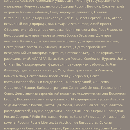
Solidarus, КрымSOS, Свободный университет, Институт государственного
управления, Форум гражданского общества Россия, Беллона, Союз жителей
островов Тисима и Хабомаи, Съезд народных депутатов, Гринпис
Интернешнл, Фонд борьбы с коррупцией Инк, Завет церквей TCCN, Агора,
Всемирный фонд природы, BDR Novaja Gazeta-Europe, Алтай проект,
Образовательный дом прав человека Чернигов, Фонд Дом Прав Человека,
Белорусский дом прав человека имени Бориса Звозскова, Дом прав
человека Тбилиси, Дом прав человека Ереван, Дом прав человека Крым,
Центр дикого лосося, TVR Studios, ТВ Дождь, Центр европейских
исследований им Вилфрида Мартенса, Сетевое объединение журналистов
расследователей, АЛЛАТРА, За свободную Россию, Свободная Бурятия, Uralic,
UnKremlin, Международная федерация транспортных рабочих, ИстЧам
Финланд, Гудзоновский институт, Фонд Демократического Развития,
Комитет-2024, Центрально-Европейский университет, Центр
восточноевропейских и международных исследований, Общество
Сторожевой башни, Библии и трактатов Свидетелей Иеговы, Гражданский
Совет, Центр анализа европейской политики, Академическая сеть Восточная
Европа, Российский комитет действия, РЭНД корпорейшн, Русская Америка
за демократию в России, Настоящая Россия, Глобальная сеть журналистов-
расследователей, Служба поддержки, Свободная Россия Берлин, Свободная
Россия Северный Рейн-Вестфалия, Фонд глобальной помощи, Антивоенный
комитет России, Russie-Libertes, La Asocicion de Rusos Libres, Союз за
возвращение Северных территорий, Крымскотатарский Ресурсный Центр,