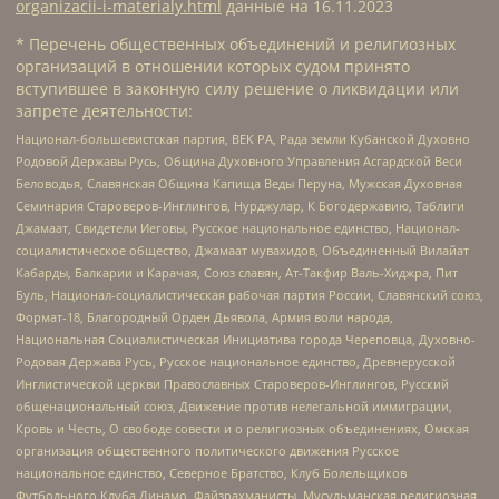
organizacii-i-materialy.html
данные на
16.11.2023
* Перечень общественных объединений и религиозных
организаций в отношении которых судом принято
вступившее в законную силу решение о ликвидации или
запрете деятельности:
Национал-большевистская партия, ВЕК РА, Рада земли Кубанской Духовно
Родовой Державы Русь, Община Духовного Управления Асгардской Веси
Беловодья, Славянская Община Капища Веды Перуна, Мужская Духовная
Семинария Староверов-Инглингов, Нурджулар, К Богодержавию, Таблиги
Джамаат, Свидетели Иеговы, Русское национальное единство, Национал-
социалистическое общество, Джамаат мувахидов, Объединенный Вилайат
Кабарды, Балкарии и Карачая, Союз славян, Ат-Такфир Валь-Хиджра, Пит
Буль, Национал-социалистическая рабочая партия России, Славянский союз,
Формат-18, Благородный Орден Дьявола, Армия воли народа,
Национальная Социалистическая Инициатива города Череповца, Духовно-
Родовая Держава Русь, Русское национальное единство, Древнерусской
Инглистической церкви Православных Староверов-Инглингов, Русский
общенациональный союз, Движение против нелегальной иммиграции,
Кровь и Честь, О свободе совести и о религиозных объединениях, Омская
организация общественного политического движения Русское
национальное единство, Северное Братство, Клуб Болельщиков
Футбольного Клуба Динамо, Файзрахманисты, Мусульманская религиозная