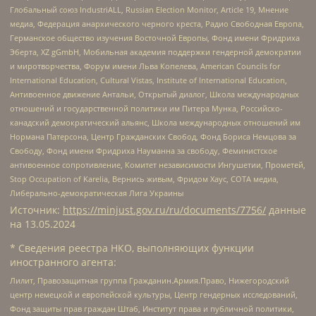
Глобальный союз IndustriALL, Russian Election Monitor, Article 19, Мнение
медиа, Федерация анархического черного креста, Радио Свободная Европа,
Германское общество изучения Восточной Европы, Фонд имени Фридриха
Эберта, XZ gGmbH, Мобильная академия поддержки гендерной демократии
и миротворчества, Форум имени Льва Копелева, American Councils for
International Education, Cultural Vistas, Institute of International Education,
Антивоенное движение Антальи, Открытый диалог, Школа международных
отношений и государственной политики им Питера Мунка, Российско-
канадский демократический альянс, Школа международных отношений им
Нормана Патерсона, Центр Гражданских Свобод, Фонд Бориса Немцова за
Свободу, Фонд имени Фридриха Науманна за свободу, Феминистское
антивоенное сопротивление, Комитет независимости Ингушетии, Прометей,
Stop Occupation of Karelia, Вернись живым, Фридом Хаус, СОТА медиа,
Либерально-демократическая Лига Украины
Источник:
https://minjust.gov.ru/ru/documents/7756/
данные
на
13.05.2024
* Сведения реестра НКО, выполняющих функции
иностранного агента:
Лилит, Правозащитная группа Гражданин.Армия.Право, Нижегородский
центр немецкой и европейской культуры, Центр гендерных исследований,
Фонд защиты прав граждан Штаб, Институт права и публичной политики,