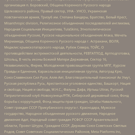
организация п. Боровский, Община Коренного Русского народа
Щелковского района, Правый сектор, УНА - УНСО, Украинская
повстанческая армия, Тризуб им. Степана Бандеры, Братство, Белый Крест,
Misanthropic division, Религиозное объединение последователей инглиизма,
Народная Социальная Инициатива, TulaSkins, Этнополитическое
объединение Русские, Русское национальное объединение Атака, Мечеть
Мирмамеда, Община Коренного Русского народа г. Астрахани, ВОЛЯ,
Меджлис крымскотатарского народа, Рубеж Севера, ТОЙС, О
противодействии экстремистской деятельности, РЕВТАТПОД, Артподготовка,
Штольц, В честь иконы Божией Матери Державная, Сектор 16,
Независимость, Фирма, Молодежная правозащитная группа МПГ, Курсом
Правды и Единения, Каракольская инициативная группа, Автоград Крю,
Союз Славянских Сил Руси, Алля-Аят, Благотворительный пансионат Ак Умут,
Русская республика Русь, Арестантское уголовное единство, Башкорт, Нация
и свобода, Нация и свобода, W.H.С., Фалунь Дафа, Иртыш Ultras, Русский
Патриотический клуб-Новокузнецк/РПК, Сибирский державный союз, Фонд
борьбы с коррупцией, Фонд защиты прав граждан, Штабы Навального,
Совет граждан СССР Прикубанского округа г. Краснодара, Мужское
государство, Народное объединение русского движения, Народное
движение Адат, Народный совет граждан РСФСР СССР Архангельской
области, Проект Штурм, Граждане СССР, Держава Союз Советских Светлых
Родов, Совет Советских Социалистических Районов, Meta Platforms Inc,