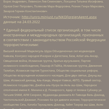
Борис Андреевич, Левинсон Лев Семенович, Локшина Татьяна Иосифовна,
Орлов Олег Петрович, Полякова Мара Федоровна, Резник Генри Маркович,
Захаров Герман Константинович
Источник:
http://unro.minjust.ru/NKOForeignAgent.aspx
данные на
24.03.2022
* Единый федеральный список организаций, в том числе
иностранных и международных организаций, признанных
в соответствии с законодательством Российской Федерации
террористическими:
Высший военный Маджлисуль Шура Объединенных сил моджахедов
Кавказа, Конгресс народов Ичкерии и Дагестана, База, Асбат аль-Ансар,
Священная война, Исламская группа, Братья-мусульмане, Партия
исламского освобождения, Лашкар-И-Тайба, Исламская группа, Движение
Талибан, Исламская партия Туркестана, Общество социальных реформ,
Общество возрождения исламского наследия, Дом двух святых, Джунд аш-
Шам, Исламский джихад, Аль-Каида, Имарат Кавказ, АБТО, Правый сектор,
Исламское государство, Джабха аль-Нусра ли-Ахль аш-Шам, Народное
ополчение имени К. Минина и Д. Пожарского, Аджр от Аллаха Субхану уа
Тагьаля SHAM, АУМ Синрике, Муджахеды джамаата Ат-Тавхида Валь-Джихад,
Чистопольский Джамаат, Рохнамо ба суи давлати исломи, Террористическое
сообщество Сеть, Катиба Таухид валь-Джихад, Хайят Тахрир аш-Шам, Ахлю