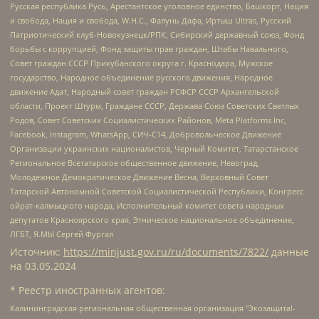
Русская республика Русь, Арестантское уголовное единство, Башкорт, Нация
и свобода, Нация и свобода, W.H.С., Фалунь Дафа, Иртыш Ultras, Русский
Патриотический клуб-Новокузнецк/РПК, Сибирский державный союз, Фонд
борьбы с коррупцией, Фонд защиты прав граждан, Штабы Навального,
Совет граждан СССР Прикубанского округа г. Краснодара, Мужское
государство, Народное объединение русского движения, Народное
движение Адат, Народный совет граждан РСФСР СССР Архангельской
области, Проект Штурм, Граждане СССР, Держава Союз Советских Светлых
Родов, Совет Советских Социалистических Районов, Meta Platforms Inc,
Facebook, Instagram, WhatsApp, СИЧ-С14, Добровольческое Движение
Организации украинских националистов, Черный Комитет, Татарстанское
Региональное Всетатарское общественное движение, Невоград,
Молодежное Демократическое Движение Весна, Верховный Совет
Татарской Автономной Советской Социалистической Республики, Конгресс
ойрат-калмыцкого народа, Исполнительный комитет совета народных
депутатов Красноярского края, Этническое национальное объединение,
ЛГБТ, Я.МЫ Сергей Фургал
Источник:
https://minjust.gov.ru/ru/documents/7822/
данные
на
03.05.2024
* Реестр иностранных агентов:
Калининградская региональная общественная организация "Экозащита!-Женсовет", Фонд содействия защите прав и свобод граждан "Общественный вердикт", Фонд "Институт Развития Свободы Информации", Частное учреждение "Информационное агентство МЕМО. РУ", Региональная общественная организация "Общественная комиссия по сохранению наследия академика Сахарова", Фонд поддержки свободы прессы, Санкт-Петербургская общественная правозащитная организация "Гражданский контроль", Межрегиональная общественная организация "Информационно-просветительский центр "Мемориал", Региональный Фонд "Центр Защиты Прав Средств Массовой Информации", с 05.12.2023 Фонд "Центр Защиты Прав Средств массовой информации", Региональная общественная благотворительная организация помощи беженцам и мигрантам "Гражданское содействие", Негосударственное образовательное учреждение дополнительного профессионального образования (повышение квалификации) специалистов "АКАДЕМИЯ ПО ПРАВАМ ЧЕЛОВЕКА", Свердловская региональная общественная организация "Сутяжник", Автономная некоммерческая организация "Центр независимых социологических исследований", Союз общественных объединений "Российский исследовательский центр по правам человека", Региональное общественное учреждение научно-информационный центр "МЕМОРИАЛ", Некоммерческая организация "Фонд защиты гласности", Автономная некоммерческая организация "Институт прав человека", Городская общественная организация "Екатеринбургское общество "МЕМОРИАЛ", Городская общественная организация "Рязанское историко-просветительское и правозащитное общество "Мемориал" (Рязанский Мемориал), Челябинский региональный орган общественной самодеятельности – женское общественное объединение "Женщины Евразии", Челябинский региональный орган общественной самодеятельности "Уральская правозащитная группа", Фонд содействия защите здоровья и социальной справедливости имени Андрея Рылькова, Автономная Некоммерческая Организация "Аналитический Центр Юрия Левады", Автономная некоммерческая организация социальной поддержки населения "Проект Апрель", Региональная общественная организация помощи женщинам и детям, находящимся в кризисной ситуации "Информационно-методический центр "Анна", Фонд содействия развитию массовых коммуникаций и правовому просвещению "Так-так-Так", Фонд содействия устойчивому развитию "Серебряная тайга", Свердловский региональный общественный фонд социальных проектов "Новое время", "Idel.Реалии", Кавказ.Реалии, Крым.Реалии, Телеканал Настоящее Время, Татаро-башкирская служба Радио Свобода (Azatliq Radiosi), Радио Свободная Европа/Радио Свобода (PCE/PC), "Сибирь.Реалии", "Фактограф", Благотворительный фонд помощи осужденным и их семьям, Автономная некоммерческая организация "Институт глобализации и социальных движений", Фонд "В защиту прав заключенных", Частное учреждение "Центр поддержки и содействия развитию средств массовой информации", Пензенский региональный общественный благотворительный фонд "Гражданский союз", "Север.Реалии", Некоммерческая организация Фонд "Правовая инициатива", Общество с ограниченной ответственностью "Радио Свободная Европа/Радио Свобода", Чешское информационное агентство "MEDIUM-ORIENT", Красноярская региональная общественная организация "Мы против СПИДа", Камалягин Денис Николаевич, Маркелов Сергей Евгеньевич, Пономарев Лев Александрович, Савицкая Людмила Алексеевна, Автономная некоммерческая организация "Центр по работе с проблемой насилия "НАСИЛИЮ.НЕТ", Межрегиональный профессиональный союз работников здравоохранения "Альянс врачей", Юридическое лицо, зарегистрированное в Латвийской Республике, SIA "Medusa Project" (регистрационный номер 40103797863, дата регистрации 10.06.2014), Некоммерческая организация "Фонд по борьбе с коррупцией", Автономная некоммерческая организация "Институт права и публичной политики", Баданин Роман Сергеевич, Гликин Максим Александрович, Железнова Мария Михайловна, Лукьянова Юлия Сергеевна, Маетная Елизавета Витальевна, Маняхин Петр Борисович, Чуракова Ольга Владимировна, Ярош Юлия Петровна, Юридическое лицо "The Insider SIA", зарегистрированное в Риге, Латвийская Республика (дата регистрации 26.06.2015), являющееся администратором доменного имени интернет-издания "The Insider SIA", https://theins.ru, Постернак Алексей Евгеньевич, Рубин Михаил Аркадьевич, Анин Роман Александрович, Юридическое лицо Istories fonds, зарегистрированное в Латвийской Республике (регистрационный номер 50008295751, дата регистрации 24.02.2020), Великовский Дмитрий Александрович, Долинина Ирина Николаевна, Мароховская Алеся Алексеевна, Шлейнов Роман Юрьевич, Шмагун Олеся Валентиновна, Общество с ограниченной ответственностью "Альтаир 2021", Общество с ограниченной ответственностью "Вега 2021", Общество с ограниченной ответственностью "Главный редактор 2021", Общество с ограниченной ответственностью "Ромашки монолит", Важенков Артем Валерьевич, Ивановская областная общественная организация "Центр гендерных исследований", Гурман Юрий Альбертович, Медиапроект "ОВД-Инфо", Егоров Владимир Владимирович, Жилинский Владимир Александрович, Общество с ограниченной ответственностью "ЗП", Иванова София Юрьевна, Карезина Инна Павловна, Кильтау Екатерина Викторовна, Петров Алексей Викторович, Пискунов Сергей Евгеньевич, Смирнов Сергей Сергеевич, Тихонов Михаил Сергеевич, Общество с ограниченной ответственностью "ЖУРНАЛИСТ-ИНОСТРАННЫЙ АГЕНТ", Арапова Галина Юрьевна, Вольтская Татьяна Анатольевна, Американская компания "Mason G.E.S. Anonymous Foundation" (США), являющаяся владельцем интернет-издания https://mnews.world/, Компания "Stichting Bellingcat", зарегистрированная в Нидерландах (дата регистрации 11.07.2018), Захаров Андрей Вячеславович, Клепиковская Екатерина Дмитриевна, Общество с ограниченной ответственностью "МЕМО", Перл Роман Александрович, Симонов Евгений Алексеевич, Соловьева Елена Анатольевна, Сотников Даниил Владимирович, Сурначева Елизавета Дмитриевна, Автономная некоммерческая организация по защите прав человека и информированию населения "Якутия – Наше Мнение", Общество с ограниченной ответственностью "Москоу диджитал медиа", с 26.01.2023 Общество с ограниченной ответственностью "Чайка Белые сады", Ветошкина Валерия Валерьевна, Заговора Максим Александрович, Межрегиональное общественное движение "Российская ЛГБТ - сеть", Оленичев Максим Владимирович, Павлов Иван Юрьевич, Скворцова Елена Сергеевна, Общество с ограниченной ответственностью "Как бы инагент", Кочетков Игорь Викторович, Общество с ограниченной ответственностью "Честные выборы", Еланчик Олег Александрович, Общество с ограниченной ответственностью "Нобелевский призыв", Гималова Регина Эмилевна, Григорьев Андрей Валерьевич, Григорьева Алина Александровна, Ассоциация по содействию защите прав призывников, альтернативнослужащих и военнослужащих "Правозащитная группа "Гражданин.Армия.Право", Хисамова Регина Фаритовна, Автономная некоммерческая организация по реализации социально-правовых программ "Лилит", Дальневосточное общественное движение "Маяк", Санкт-Петербургская ЛГБТ-инициативная группа "Выход", Инициативная группа ЛГБТ+ "Реверс", Алексеев Андрей Викторович, Бекбулатова Таисия Львовна, Беляев Иван Михайлович, Владыкина Елена Сергеевна, Гельман Марат Александрович, Никульшина Вероника Юрьевна, Толоконникова Надежда Андреевна, Шендерович Виктор Анатольевич, Общество с ограниченной ответственностью "Данное сообщение", Общество с ограниченной ответственностью Издательский дом "Новая глава", Айнбиндер Александра Александровна, Московский комьюнити-центр для ЛГБТ+инициатив, Благотворительный фонд развития филантропии, Deutsche Welle (Германия, Kurt-Schumacher-Strasse 3, 53113 Bonn), Борзунова Мария Михайловна, Воробьев Виктор Викторович, Голубева Анна Львовна, Константинова Алла Михайловна, Малкова Ирина Владимировна, Мурадов Мурад Абдулгалимович, Осетинская Елизавета Николаевна, Понасенков Евгений Николаевич, Ганапольский Матвей Юрьевич, Киселев Евгений Алексеевич, Борухович Ирина Григорьевна, Дремин Иван Тимофеевич, Дубровский Дмитрий Викторович, Красноярская региональная общественная организация поддержки и развития альтернативных образовательных технологий и межкультурных коммуникаций "ИНТЕРРА", Маяковская Екатерина Алексеевна, Фейгин Марк Захарович, Филимонов Андрей Викторович, Дзугкоева Регина Николаевна, Доброхотов Роман Александрович, Дудь Юрий Александрович, Елкин Сергей Владимирович, Кругликов Кирилл Игоревич, Сабунаева Мария Леонидовна, Семенов Алексей Владимирович, Шаинян Карен Багратович, Шульман Екатерина Михайловна, Асафьев Артур Валерьевич, Вахштайн Виктор Семенович, Венедиктов Алексей Алексеевич, Лушникова Екатерина Евгеньевна, Волков Леонид Михайлович, Невзоров Александр Глебович, Пархоменко Сергей Борисович, Сироткин Ярослав Николаевич, Кара-Мурза Владимир Владимирович, Баранова Наталья Владимировна, Гозман Леонид Яковлевич, Кагарлицкий Борис Юльевич, Климарев Михаил Валерьевич, Милов Владимир Станиславович, Автономная некоммерческая организация Краснодарский центр современного искусства "Типография", Моргенштерн Алишер Тагирович, Соболь Любовь Эдуардовна, Общество с ограниченной ответственностью "ЛИЗА НОРМ", Каспаров Гарри Кимович, Ходорковский Михаил Борисович, Общество с ограниченной ответственностью "Апрельские тезисы", Данилович Ирина Брониславовна, Кашин Олег Владимирович, Петров Николай Владимирович, Пивоваров Алексей Владимирович, Соколов Михаил Владимирович, Цветкова Юлия Владимировна, Чичваркин Евгений Александрович, Комитет против пыток/Команда против пыток, Общество с ограниченной ответственностью "Первый научный", Общество с ограниченной ответственностью "Вертолет и ко", Белоцерковская Вероника Борисовна, Кац Максим Евгеньевич, Лазарева Татьяна Юрьевна, Шаведдинов Руслан Табризович, Яшин Илья Валерьевич, Общество с ограниченной ответственностью "Иноагент ААВ", Алешковский Дмитрий Петрович, Альбац Евгения Марковна, Быков Дмитрий Львович, Галямина Юлия Евгеньевна, Лойко Сергей Леонидович, Мартынов Кирилл Константинович, Медведев Сергей Александрович, Крашенинников Федор Геннадиевич, Гордеева Катерина Вл