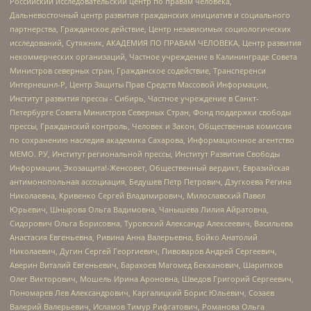
Российский исследовательский центр по правам человека,
Дальневосточный центр развития гражданских инициатив и социального
партнерства, Гражданское действие, Центр независимых социологических
исследований, Сутяжник, АКАДЕМИЯ ПО ПРАВАМ ЧЕЛОВЕКА, Центр развития
некоммерческих организаций, Частное учреждение в Калининграде Совета
Министров северных стран, Гражданское содействие, Трансперенси
Интернешнл-Р, Центр Защиты Прав Средств Массовой Информации,
Институт развития прессы - Сибирь, Частное учреждение в Санкт-
Петербурге Совета Министров Северных Стран, Фонд поддержки свободы
прессы, Гражданский контроль, Человек и Закон, Общественная комиссия
по сохранению наследия академика Сахарова, Информационное агентство
МЕМО. РУ, Институт региональной прессы, Институт Развития Свободы
Информации, Экозащита!-Женсовет, Общественный вердикт, Евразийская
антимонопольная ассоциация, Бедушев Петр Петрович, Дзугкоева Регина
Николаевна, Кривенко Сергей Владимирович, Милославский Павел
Юрьевич, Шнырова Ольга Вадимовна, Чанышева Лилия Айратовна,
Сидорович Ольга Борисовна, Туровский Александр Алексеевич, Васильева
Анастасия Евгеньевна, Ривина Анна Валерьевна, Бойко Анатолий
Николаевич, Дугин Сергей Георгиевич, Пивоваров Андрей Сергеевич,
Аверин Виталий Евгеньевич, Барахоев Магомед Бекханович, Шарипков
Олег Викторович, Мошель Ирина Ароновна, Шведов Григорий Сергеевич,
Пономарев Лев Александрович, Каргалицкий Борис Юльевич, Созаев
Валерий Валерьевич, Исламов Тимур Рифгатович, Романова Ольга