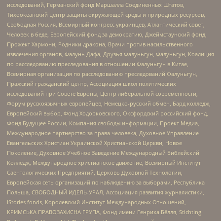
исследований, Германский фонд Маршалла Соединенных Штатов,
Тихоокеанский центр защиты окружающей среды и природных ресурсов,
Свободная Россия, Всемирный конгресс украинцев, Атлантический совет,
Человек в беде, Европейский фонд за демократию, Джеймстаунский фонд,
Прожект Хармони, Родники дракона, Врачи против насильственного
извлечения органов, Фалунь Дафа, Друзья Фалуньгун, Фалуньгун, Коалиция
по расследованию преследования в отношении Фалуньгун в Китае,
Всемирная организация по расследованию преследований Фалуньгун,
Пражский гражданский центр, Ассоциация школ политических
исследований при Совете Европы, Центр либеральной современности,
Форум русскоязычных европейцев, Немецко-русский обмен, Бард колледж,
Европейский выбор, Фонд Ходорковского, Оксфордский российский фонд,
Фонд Будущее России, Компания свободы информации, Проект Медиа,
Международное партнерство за права человека, Духовное Управление
Евангельских Христиан Украинской Христианской Церкви, Новое
Поколение, Духовное Учебное Заведение Международный Библейский
Колледж, Международное христианское движение, Всемирный Институт
Саентологических Предприятий, Церковь Духовной Технологии,
Европейская сеть организаций по наблюдению за выборами, Республика
Польша, СВОБОДНЫЙ ИДЕЛЬ-УРАЛ, Ассоциация развития журналистики,
IStories fonds, Королевский Институт Международных Отношений,
КРИМСЬКА ПРАВОЗАХИСНА ГРУПА, Фонд имени Генриха Бёлля, Stichting