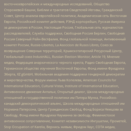
восточноевропейских и международных исследований, Общество
Сторожевой башни, Библии и трактатов Свидетелей Иеговы, Гражданский
Совет, Центр анализа европейской политики, Академическая сеть Восточная
Европа, Российский комитет действия, РЭНД корпорейшн, Русская Америка
за демократию в России, Настоящая Россия, Глобальная сеть журналистов-
расследователей, Служба поддержки, Свободная Россия Берлин, Свободная
Россия Северный Рейн-Вестфалия, Фонд глобальной помощи, Антивоенный
комитет России, Russie-Libertes, La Asocicion de Rusos Libres, Союз за
возвращение Северных территорий, Крымскотатарский Ресурсный Центр,
Глобальный союз IndustriALL, Russian Election Monitor, Article 19, Мнение
медиа, Федерация анархического черного креста, Радио Свободная Европа,
Германское общество изучения Восточной Европы, Фонд имени Фридриха
Эберта, XZ gGmbH, Мобильная академия поддержки гендерной демократии
и миротворчества, Форум имени Льва Копелева, American Councils for
International Education, Cultural Vistas, Institute of International Education,
Антивоенное движение Антальи, Открытый диалог, Школа международных
отношений и государственной политики им Питера Мунка, Российско-
канадский демократический альянс, Школа международных отношений им
Нормана Патерсона, Центр Гражданских Свобод, Фонд Бориса Немцова за
Свободу, Фонд имени Фридриха Науманна за свободу, Феминистское
антивоенное сопротивление, Комитет независимости Ингушетии, Прометей,
Stop Occupation of Karelia, Вернись живым, Фридом Хаус, СОТА медиа,