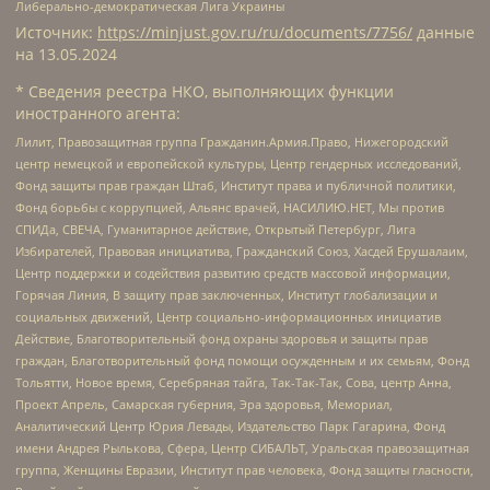
Либерально-демократическая Лига Украины
Источник:
https://minjust.gov.ru/ru/documents/7756/
данные
на
13.05.2024
* Сведения реестра НКО, выполняющих функции
иностранного агента:
Лилит, Правозащитная группа Гражданин.Армия.Право, Нижегородский
центр немецкой и европейской культуры, Центр гендерных исследований,
Фонд защиты прав граждан Штаб, Институт права и публичной политики,
Фонд борьбы с коррупцией, Альянс врачей, НАСИЛИЮ.НЕТ, Мы против
СПИДа, СВЕЧА, Гуманитарное действие, Открытый Петербург, Лига
Избирателей, Правовая инициатива, Гражданский Союз, Хасдей Ерушалаим,
Центр поддержки и содействия развитию средств массовой информации,
Горячая Линия, В защиту прав заключенных, Институт глобализации и
социальных движений, Центр социально-информационных инициатив
Действие, Благотворительный фонд охраны здоровья и защиты прав
граждан, Благотворительный фонд помощи осужденным и их семьям, Фонд
Тольятти, Новое время, Серебряная тайга, Так-Так-Так, Сова, центр Анна,
Проект Апрель, Самарская губерния, Эра здоровья, Мемориал,
Аналитический Центр Юрия Левады, Издательство Парк Гагарина, Фонд
имени Андрея Рылькова, Сфера, Центр СИБАЛЬТ, Уральская правозащитная
группа, Женщины Евразии, Институт прав человека, Фонд защиты гласности,