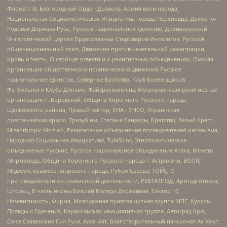
Формат-18, Благородный Орден Дьявола, Армия воли народа,
Национальная Социалистическая Инициатива города Череповца, Духовно-
Родовая Держава Русь, Русское национальное единство, Древнерусской
Инглистической церкви Православных Староверов-Инглингов, Русский
общенациональный союз, Движение против нелегальной иммиграции,
Кровь и Честь, О свободе совести и о религиозных объединениях, Омская
организация общественного политического движения Русское
национальное единство, Северное Братство, Клуб Болельщиков
Футбольного Клуба Динамо, Файзрахманисты, Мусульманская религиозная
организация п. Боровский, Община Коренного Русского народа
Щелковского района, Правый сектор, УНА - УНСО, Украинская
повстанческая армия, Тризуб им. Степана Бандеры, Братство, Белый Крест,
Misanthropic division, Религиозное объединение последователей инглиизма,
Народная Социальная Инициатива, TulaSkins, Этнополитическое
объединение Русские, Русское национальное объединение Атака, Мечеть
Мирмамеда, Община Коренного Русского народа г. Астрахани, ВОЛЯ,
Меджлис крымскотатарского народа, Рубеж Севера, ТОЙС, О
противодействии экстремистской деятельности, РЕВТАТПОД, Артподготовка,
Штольц, В честь иконы Божией Матери Державная, Сектор 16,
Независимость, Фирма, Молодежная правозащитная группа МПГ, Курсом
Правды и Единения, Каракольская инициативная группа, Автоград Крю,
Союз Славянских Сил Руси, Алля-Аят, Благотворительный пансионат Ак Умут,