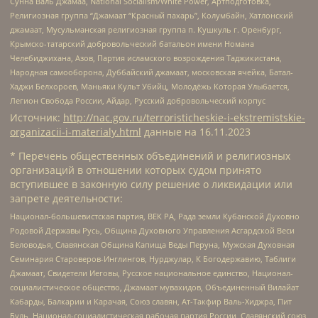
Сунна Валь Джамаа, National Socialism/White Power, Артподготовка,
Религиозная группа “Джамаат “Красный пахарь”, Колумбайн, Хатлонский
джамаат, Мусульманская религиозная группа п. Кушкуль г. Оренбург,
Крымско-татарский добровольческий батальон имени Номана
Челебиджихана, Азов, Партия исламского возрождения Таджикистана,
Народная самооборона, Дуббайский джамаат, московская ячейка, Батал-
Хаджи Белхороев, Маньяки Культ Убийц, Молодёжь Которая Улыбается,
Легион Свобода России, Айдар, Русский добровольческий корпус
Источник:
http://nac.gov.ru/terroristicheskie-i-ekstremistskie-
organizacii-i-materialy.html
данные на
16.11.2023
* Перечень общественных объединений и религиозных
организаций в отношении которых судом принято
вступившее в законную силу решение о ликвидации или
запрете деятельности:
Национал-большевистская партия, ВЕК РА, Рада земли Кубанской Духовно
Родовой Державы Русь, Община Духовного Управления Асгардской Веси
Беловодья, Славянская Община Капища Веды Перуна, Мужская Духовная
Семинария Староверов-Инглингов, Нурджулар, К Богодержавию, Таблиги
Джамаат, Свидетели Иеговы, Русское национальное единство, Национал-
социалистическое общество, Джамаат мувахидов, Объединенный Вилайат
Кабарды, Балкарии и Карачая, Союз славян, Ат-Такфир Валь-Хиджра, Пит
Буль, Национал-социалистическая рабочая партия России, Славянский союз,