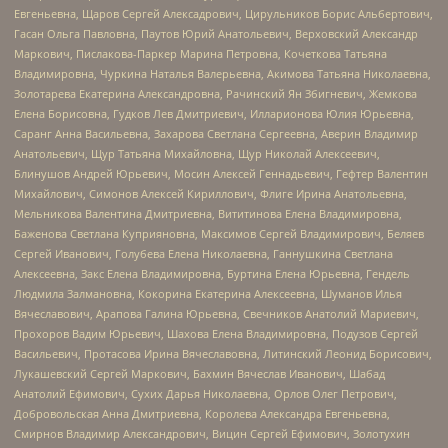
Евгеньевна, Щаров Сергей Алексадрович, Цирульников Борис Альбертович,
Гасан Ольга Павловна, Паутов Юрий Анатольевич, Верховский Александр
Маркович, Пислакова-Паркер Марина Петровна, Кочеткова Татьяна
Владимировна, Чуркина Наталья Валерьевна, Акимова Татьяна Николаевна,
Золотарева Екатерина Александровна, Рачинский Ян Збигневич, Жемкова
Елена Борисовна, Гудков Лев Дмитриевич, Илларионова Юлия Юрьевна,
Саранг Анна Васильевна, Захарова Светлана Сергеевна, Аверин Владимир
Анатольевич, Щур Татьяна Михайловна, Щур Николай Алексеевич,
Блинушов Андрей Юрьевич, Мосин Алексей Геннадьевич, Гефтер Валентин
Михайлович, Симонов Алексей Кириллович, Флиге Ирина Анатольевна,
Мельникова Валентина Дмитриевна, Вититинова Елена Владимировна,
Баженова Светлана Куприяновна, Максимов Сергей Владимирович, Беляев
Сергей Иванович, Голубева Елена Николаевна, Ганнушкина Светлана
Алексеевна, Закс Елена Владимировна, Буртина Елена Юрьевна, Гендель
Людмила Залмановна, Кокорина Екатерина Алексеевна, Шуманов Илья
Вячеславович, Арапова Галина Юрьевна, Свечников Анатолий Мариевич,
Прохоров Вадим Юрьевич, Шахова Елена Владимировна, Подузов Сергей
Васильевич, Протасова Ирина Вячеславовна, Литинский Леонид Борисович,
Лукашевский Сергей Маркович, Бахмин Вячеслав Иванович, Шабад
Анатолий Ефимович, Сухих Дарья Николаевна, Орлов Олег Петрович,
Добровольская Анна Дмитриевна, Королева Александра Евгеньевна,
Смирнов Владимир Александрович, Вицин Сергей Ефимович, Золотухин