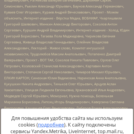
Для повышения удобства сайта мы используем
cookies (
подробнее
). К сайту подключены
сервисы Yandex.Metrika, LiveInternet, top.mail.ru,
Источник:
https://minjust.gov.ru/uploaded/files/reestr-