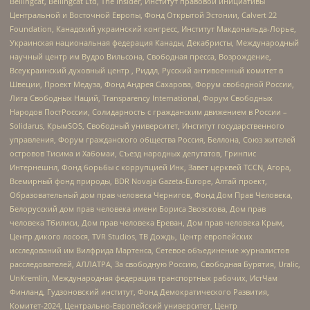
Bellingcat, Bellingcat Ltd, The Insider, Институт правовой инициативы
Центральной и Восточной Европы, Фонд Открытой Эстонии, Calvert 22
Foundation, Канадский украинский конгресс, Институт Макдональда-Лорье,
Украинская национальная федерация Канады, Декабристы, Международный
научный центр им Вудро Вильсона, Свободная пресса, Возрождение,
Всеукраинский духовный центр , Риддл, Русский антивоенный комитет в
Швеции, Проект Медуза, Фонд Андрея Сахарова, Форум свободной России,
Лига Свободных Наций, Transparеncy International, Форум Свободных
Народов ПостРоссии, Солидарность с гражданским движением в России –
Solidarus, КрымSOS, Свободный университет, Институт государственного
управления, Форум гражданского общества Россия, Беллона, Союз жителей
островов Тисима и Хабомаи, Съезд народных депутатов, Гринпис
Интернешнл, Фонд борьбы с коррупцией Инк, Завет церквей TCCN, Агора,
Всемирный фонд природы, BDR Novaja Gazeta-Europe, Алтай проект,
Образовательный дом прав человека Чернигов, Фонд Дом Прав Человека,
Белорусский дом прав человека имени Бориса Звозскова, Дом прав
человека Тбилиси, Дом прав человека Ереван, Дом прав человека Крым,
Центр дикого лосося, TVR Studios, ТВ Дождь, Центр европейских
исследований им Вилфрида Мартенса, Сетевое объединение журналистов
расследователей, АЛЛАТРА, За свободную Россию, Свободная Бурятия, Uralic,
UnKremlin, Международная федерация транспортных рабочих, ИстЧам
Финланд, Гудзоновский институт, Фонд Демократического Развития,
Комитет-2024, Центрально-Европейский университет, Центр