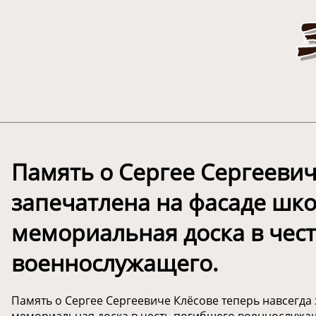
️Память о Сергее Сергееви
запечатлена на фасаде шк
мемориальная доска в чес
военнослужащего.
️Память о Сергее Сергеевиче Клёсове теперь навсегда
мемориальная доска в честь погибшего военнослужа