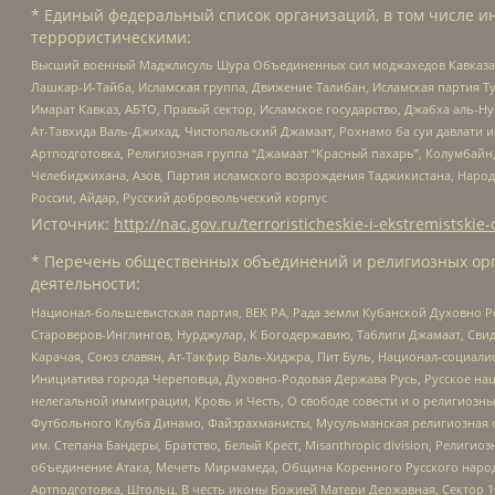
* Единый федеральный список организаций, в том числе и
террористическими:
Высший военный Маджлисуль Шура Объединенных сил моджахедов Кавказа, Ко
Лашкар-И-Тайба, Исламская группа, Движение Талибан, Исламская партия Т
Имарат Кавказ, АБТО, Правый сектор, Исламское государство, Джабха аль-
Ат-Тавхида Валь-Джихад, Чистопольский Джамаат, Рохнамо ба суи давлати и
Артподготовка, Религиозная группа “Джамаат “Красный пахарь”, Колумбайн
Челебиджихана, Азов, Партия исламского возрождения Таджикистана, Народ
России, Айдар, Русский добровольческий корпус
Источник:
http://nac.gov.ru/terroristicheskie-i-ekstremistskie-
* Перечень общественных объединений и религиозных орг
деятельности:
Национал-большевистская партия, ВЕК РА, Рада земли Кубанской Духовно
Староверов-Инглингов, Нурджулар, К Богодержавию, Таблиги Джамаат, Сви
Карачая, Союз славян, Ат-Такфир Валь-Хиджра, Пит Буль, Национал-социал
Инициатива города Череповца, Духовно-Родовая Держава Русь, Русское н
нелегальной иммиграции, Кровь и Честь, О свободе совести и о религиоз
Футбольного Клуба Динамо, Файзрахманисты, Мусульманская религиозная о
им. Степана Бандеры, Братство, Белый Крест, Misanthropic division, Рели
объединение Атака, Мечеть Мирмамеда, Община Коренного Русского народа
Артподготовка, Штольц, В честь иконы Божией Матери Державная, Сектор 1