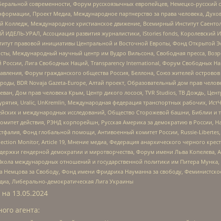
беральной современности, Форум русскоязычных европейцев, Немецко-русский о
формации, Проект Медиа, Международное партнерство за права человека, Духов
 Колледж, Международное христианское движение, Всемирный Институт Саентол
 ИДЕЛЬ-УРАЛ, Ассоциация развития журналистики, IStories fonds, Королевск
r, Институт правовой инициативы Центральной и Восточной Европы, Фонд Открытой Э
ты, Международный научный центр им Вудро Вильсона, Свободная пресса, Возро
России, Лига Свободных Наций, Transparеncy International, Форум Свободных Н
правления, Форум гражданского общества Россия, Беллона, Союз жителей острово
роды, BDR Novaja Gazeta-Europe, Алтай проект, Образовательный дом прав челов
еван, Дом прав человека Крым, Центр дикого лосося, TVR Studios, ТВ Дождь, Це
урятия, Uralic, UnKremlin, Международная федерация транспортных рабочих, Ист
ейских и международных исследований, Общество Сторожевой башни, Библии и тр
омитет действия, РЭНД корпорейшн, Русская Америка за демократию в России, Н
фалия, Фонд глобальной помощи, Антивоенный комитет России, Russie-Libertes, L
lection Monitor, Article 19, Мнение медиа, Федерация анархического черного кр
и гендерной демократии и миротворчества, Форум имени Льва Копелева, American C
г, Школа международных отношений и государственной политики им Питера Мунка
 Немцова за Свободу, Фонд имени Фридриха Науманна за свободу, Феминистско
медиа, Либерально-демократическая Лига Украины
 на
13.05.2024
ого агента: