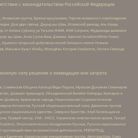
етствии с законодательством Российской Федерации
 Исламская группа, Братья-мусульмане, Партия исламского освобождения,
едия, Дом двух святых, Джунд аш-Шам, Исламский джихад, Аль-Каида,
жр от Аллаха Субхану уа Тагьаля SHAM, АУМ Синрике, Муджахеды джамаата
рир аш-Шам, Ахлю Сунна Валь Джамаа, National Socialism/White Power,
рг, Крымско-татарский добровольческий батальон имени Номана
оев, Маньяки Культ Убийц, Молодёжь Которая Улыбается, Легион Свобода
аконную силу решение о ликвидации или запрете
ья, Славянская Община Капища Веды Перуна, Мужская Духовная Семинария
щество, Джамаат мувахидов, Объединенный Вилайат Кабарды, Балкарии и
ден Дьявола, Армия воли народа, Национальная Социалистическая
роверов-Инглингов, Русский общенациональный союз, Движение против
усское национальное единство, Северное Братство, Клуб Болельщиков
а, Правый сектор, УНА - УНСО, Украинская повстанческая армия, Тризуб
 TulaSkins, Этнополитическое объединение Русские, Русское национальное
О противодействии экстремистской деятельности, РЕВТАТПОД,
ы и Единения, Каракольская инициативная группа, Автоград Крю, Союз