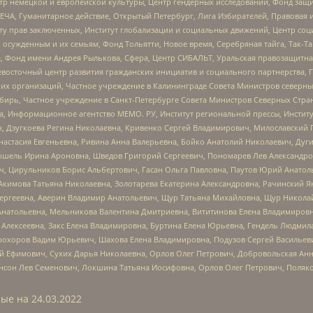
р немецкой и европейской культуры, Центр гендерных исследований, Фонд защи
ЧА, Гуманитарное действие, Открытый Петербург, Лига Избирателей, Правовая 
иту прав заключенных, Институт глобализации и социальных движений, Центр 
ужденным и их семьям, Фонд Тольятти, Новое время, Серебряная тайга, Так-Так-
, Фонд имени Андрея Рылькова, Сфера, Центр СИБАЛЬТ, Уральская правозащитна
невосточный центр развития гражданских инициатив и социального партнерства, 
 организаций, Частное учреждение в Калининграде Совета Министров северных 
бирь, Частное учреждение в Санкт-Петербурге Совета Министров Северных Стра
а, Информационное агентство МЕМО. РУ, Институт региональной прессы, Инсти
ч, Дзугкоева Регина Николаевна, Кривенко Сергей Владимирович, Милославски
настасия Евгеньевна, Ривина Анна Валерьевна, Бойко Анатолий Николаевич, Дуг
ошель Ирина Ароновна, Шведов Григорий Сергеевич, Пономарев Лев Александро
ч, Цирульников Борис Альбертович, Гасан Ольга Павловна, Паутов Юрий Анато
Акимова Татьяна Николаевна, Золотарева Екатерина Александровна, Рачинский Я
Сергеевна, Аверин Владимир Анатольевич, Щур Татьяна Михайловна, Щур Никола
Анатольевна, Мельникова Валентина Дмитриевна, Вититинова Елена Владимировн
 Алексеевна, Закс Елена Владимировна, Буртина Елена Юрьевна, Гендель Людмил
рохоров Вадим Юрьевич, Шахова Елена Владимировна, Подузов Сергей Васильеви
й Ефимович, Сухих Дарья Николаевна, Орлов Олег Петрович, Добровольская Анн
нсон Лев Семенович, Локшина Татьяна Иосифовна, Орлов Олег Петрович, Поляк
ые на
24.03.2022