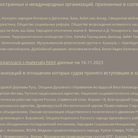
ностранных и международных организаций, признанных в соотв
нгресс народов Ичкерии и Дагестана, База, Асбат аль-Ансар, Священная война,
уркестана, Общество социальных реформ, Общество возрождения исламского насл
Нусра ли-Ахль аш-Шам, Народное ополчение имени К. Минина и Д. Пожарского, Ад
сломи, Террористическое сообщество Сеть, Катиба Таухид валь-Джихад, Хайят Тах
, Хатлонский джамаат, Мусульманская религиозная группа п. Кушкуль г. Оренбу
ная самооборона, Дуббайский джамаат, московская ячейка, Батал-Хаджи Белхор
organizacii-i-materialy.html
данные на
16.11.2023
анизаций в отношении которых судом принято вступившее в з
 Родовой Державы Русь, Община Духовного Управления Асгардской Веси Беловод
детели Иеговы, Русское национальное единство, Национал-социалистическое об
истическая рабочая партия России, Славянский союз, Формат-18, Благородный Ор
ациональное единство, Древнерусской Инглистической церкви Православных Ста
ных объединениях, Омская организация общественного политического движения Р
рганизация п. Боровский, Община Коренного Русского народа Щелковского район
гиозное объединение последователей инглиизма, Народная Социальная Инициатива,
 г. Астрахани, ВОЛЯ, Меджлис крымскотатарского народа, Рубеж Севера, ТОЙС, 
6, Независимость, Фирма, Молодежная правозащитная группа МПГ, Курсом Правд