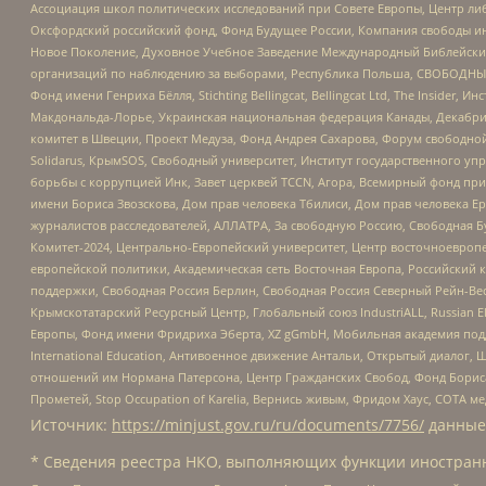
Ассоциация школ политических исследований при Совете Европы, Центр ли
Оксфордский российский фонд, Фонд Будущее России, Компания свободы ин
Новое Поколение, Духовное Учебное Заведение Международный Библейский
организаций по наблюдению за выборами, Республика Польша, СВОБОДНЫЙ
Фонд имени Генриха Бёлля, Stichting Bellingcat, Bellingcat Ltd, The Inside
Макдональда-Лорье, Украинская национальная федерация Канады, Декабрис
комитет в Швеции, Проект Медуза, Фонд Андрея Сахарова, Форум свободной 
Solidarus, КрымSOS, Свободный университет, Институт государственного у
борьбы с коррупцией Инк, Завет церквей TCCN, Агора, Всемирный фонд при
имени Бориса Звозскова, Дом прав человека Тбилиси, Дом прав человека Ер
журналистов расследователей, АЛЛАТРА, За свободную Россию, Свободная Б
Комитет-2024, Центрально-Европейский университет, Центр восточноевроп
европейской политики, Академическая сеть Восточная Европа, Российский к
поддержки, Свободная Россия Берлин, Свободная Россия Северный Рейн-Вест
Крымскотатарский Ресурсный Центр, Глобальный союз IndustriALL, Russian E
Европы, Фонд имени Фридриха Эберта, XZ gGmbH, Мобильная академия поддержк
International Education, Антивоенное движение Антальи, Открытый диало
отношений им Нормана Патерсона, Центр Гражданских Свобод, Фонд Бориса
Прометей, Stop Occupation of Karelia, Вернись живым, Фридом Хаус, СОТА 
Источник:
https://minjust.gov.ru/ru/documents/7756/
данные
* Сведения реестра НКО, выполняющих функции иностранн