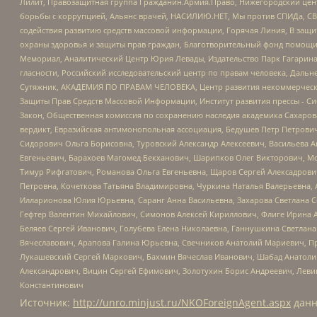
Лилит, Правозащитная группа Гражданин.Армия.Право, Нижегородский цент
борьбы с коррупцией, Альянс врачей, НАСИЛИЮ.НЕТ, Мы против СПИДа, СВЕ
содействия развитию средств массовой информации, Горячая Линия, В защ
охраны здоровья и защиты прав граждан, Благотворительный фонд помощи ос
Мемориал, Аналитический Центр Юрия Левады, Издательство Парк Гагарина
гласности, Российский исследовательский центр по правам человека, Даль
Сутяжник, АКАДЕМИЯ ПО ПРАВАМ ЧЕЛОВЕКА, Центр развития некоммерческих
Защиты Прав Средств Массовой Информации, Институт развития прессы - Си
Закон, Общественная комиссия по сохранению наследия академика Сахаров
вердикт, Евразийская антимонопольная ассоциация, Бедушев Петр Петрови
Сидорович Ольга Борисовна, Туровский Александр Алексеевич, Васильева А
Евгеньевич, Барахоев Магомед Бекханович, Шарипков Олег Викторович, М
Тимур Рифгатович, Романова Ольга Евгеньевна, Щаров Сергей Алексадрови
Петровна, Кочеткова Татьяна Владимировна, Чуркина Наталья Валерьевна, 
Илларионова Юлия Юрьевна, Саранг Анна Васильевна, Захарова Светлана 
Гефтер Валентин Михайлович, Симонов Алексей Кириллович, Флиге Ирина 
Беляев Сергей Иванович, Голубева Елена Николаевна, Ганнушкина Светлана
Вячеславович, Арапова Галина Юрьевна, Свечников Анатолий Мариевич, П
Лукашевский Сергей Маркович, Бахмин Вячеслав Иванович, Шабад Анатоли
Александрович, Вицин Сергей Ефимович, Золотухин Борис Андреевич, Леви
Константинович
Источник:
http://unro.minjust.ru/NKOForeignAgent.aspx
данн