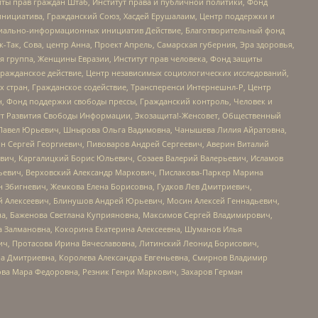
ты прав граждан Штаб, Институт права и публичной политики, Фонд
инициатива, Гражданский Союз, Хасдей Ерушалаим, Центр поддержки и
социально-информационных инициатив Действие, Благотворительный фонд
Так, Сова, центр Анна, Проект Апрель, Самарская губерния, Эра здоровья,
я группа, Женщины Евразии, Институт прав человека, Фонд защиты
Гражданское действие, Центр независимых социологических исследований,
стран, Гражданское содействие, Трансперенси Интернешнл-Р, Центр
н, Фонд поддержки свободы прессы, Гражданский контроль, Человек и
тут Развития Свободы Информации, Экозащита!-Женсовет, Общественный
й Павел Юрьевич, Шнырова Ольга Вадимовна, Чанышева Лилия Айратовна,
ин Сергей Георгиевич, Пивоваров Андрей Сергеевич, Аверин Виталий
вич, Каргалицкий Борис Юльевич, Созаев Валерий Валерьевич, Исламов
льевич, Верховский Александр Маркович, Пислакова-Паркер Марина
н Збигневич, Жемкова Елена Борисовна, Гудков Лев Дмитриевич,
й Алексеевич, Блинушов Андрей Юрьевич, Мосин Алексей Геннадьевич,
а, Баженова Светлана Куприяновна, Максимов Сергей Владимирович,
а Залмановна, Кокорина Екатерина Алексеевна, Шуманов Илья
ч, Протасова Ирина Вячеславовна, Литинский Леонид Борисович,
а Дмитриевна, Королева Александра Евгеньевна, Смирнов Владимир
ова Мара Федоровна, Резник Генри Маркович, Захаров Герман