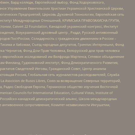
бмен, Бард колледж, Европейский выбор, Фонд Ходорковского,
ное Управление Евангельских Христиан Украинской Христианской Церкви,
огических Предприятий, Церковь Духовной Технологии, Европейская сеть
ий Институт Международных Отношений, КРИМСЬКА ПРАВОЗАХИСНА ГРУПА,
стонии, Calvert 22 Foundation, Канадский украинский конгресс, Институт
ждение, Всеукраинский духовный центр , Риддл, Русский антивоенный
ародов ПостРоссии, Солидарность с гражданским движением в России –
в Тисима и Хабомаи, Съезд народных депутатов, Гринпис Интернешнл, Фонд
ека Чернигов, Фонд Дом Прав Человека, Белорусский дом прав человека
нтр европейских исследований им Вилфрида Мартенса, Сетевое объединение
Чам Финланд, Гудзоновский институт, Фонд Демократического Развития,
актатов Свидетелей Иеговы, Гражданский Совет, Центр анализа
астоящая Россия, Глобальная сеть журналистов-расследователей, Служба
a Asocicion de Rusos Libres, Союз за возвращение Северных территорий,
еста, Радио Свободная Европа, Германское общество изучения Восточной
ouncils for International Education, Cultural Vistas, Institute of
, Российско-канадский демократический альянс, Школа международных
е антивоенное сопротивление, Комитет независимости Ингушетии,