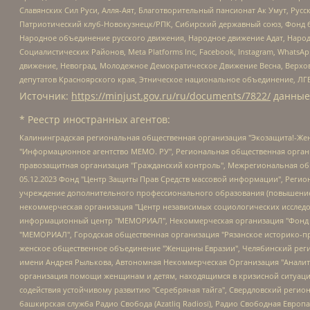
Славянских Сил Руси, Алля-Аят, Благотворительный пансионат Ак Умут, Русск
Патриотический клуб-Новокузнецк/РПК, Сибирский державный союз, Фонд б
Народное объединение русского движения, Народное движение Адат, Народ
Социалистических Районов, Meta Platforms Inc, Facebook, Instagram, Wha
движение, Невоград, Молодежное Демократическое Движение Весна, Верхов
депутатов Красноярского края, Этническое национальное объединение, ЛГ
Источник:
https://minjust.gov.ru/ru/documents/7822/
данные
* Реестр иностранных агентов:
Калининградская региональная общественная организация "Экозащита!-Женсовет", Фонд содействия защите прав и свобод граждан "Общественный вердикт", Фонд "Институт Развития Свободы Информации", Частное учреждение "Информационное агентство МЕМО. РУ", Региональная общественная организация "Общественная комиссия по сохранению наследия академика Сахарова", Фонд поддержки свободы прессы, Санкт-Петербургская общественная правозащитная организация "Гражданский контроль", Межрегиональная общественная организация "Информационно-просветительский центр "Мемориал", Региональный Фонд "Центр Защиты Прав Средств Массовой Информации", с 05.12.2023 Фонд "Центр Защиты Прав Средств массовой информации", Региональная общественная благотворительная организация помощи беженцам и мигрантам "Гражданское содействие", Негосударственное образовательное учреждение дополнительного профессионального образования (повышение квалификации) специалистов "АКАДЕМИЯ ПО ПРАВАМ ЧЕЛОВЕКА", Свердловская региональная общественная организация "Сутяжник", Автономная некоммерческая организация "Центр независимых социологических исследований", Союз общественных объединений "Российский исследовательский центр по правам человека", Региональное общественное учреждение научно-информационный центр "МЕМОРИАЛ", Некоммерческая организация "Фонд защиты гласности", Автономная некоммерческая организация "Институт прав человека", Городская общественная организация "Екатеринбургское общество "МЕМОРИАЛ", Городская общественная организация "Рязанское историко-просветительское и правозащитное общество "Мемориал" (Рязанский Мемориал), Челябинский региональный орган общественной самодеятельности – женское общественное объединение "Женщины Евразии", Челябинский региональный орган общественной самодеятельности "Уральская правозащитная группа", Фонд содействия защите здоровья и социальной справедливости имени Андрея Рылькова, Автономная Некоммерческая Организация "Аналитический Центр Юрия Левады", Автономная некоммерческая организация социальной поддержки населения "Проект Апрель", Региональная общественная организация помощи женщинам и детям, находящимся в кризисной ситуации "Информационно-методический центр "Анна", Фонд содействия развитию массовых коммуникаций и правовому просвещению "Так-так-Так", Фонд содействия устойчивому развитию "Серебряная тайга", Свердловский региональный общественный фонд социальных проектов "Новое время", "Idel.Реалии", Кавказ.Реалии, Крым.Реалии, Телеканал Настоящее Время, Татаро-башкирская служба Радио Свобода (Azatliq Radiosi), Радио Свободная Европа/Радио Свобода (PCE/PC), "Сибирь.Реалии", "Фактограф", Благотворительный фонд помощи осужденным и их семьям, Автономная некоммерческая организация "Институт глобализации и социальных движений", Фонд "В защиту прав заключенных", Частное учреждение "Центр поддержки и содействия развитию средств массовой информации", Пензенский региональный общественный благотворительный фонд "Гражданский союз", "Север.Реалии", Некоммерческая организация Фонд "Правовая инициатива", Общество с ограниченной ответственностью "Радио Свободная Европа/Радио Свобода", Чешское информационное агентство "MEDIUM-ORIENT", Красноярская региональная общественная организация "Мы против СПИДа", Камалягин Денис Николаевич, Маркелов Сергей Евгеньевич, Пономарев Лев Александрович, Савицкая Людмила Алексеевна, Автоно