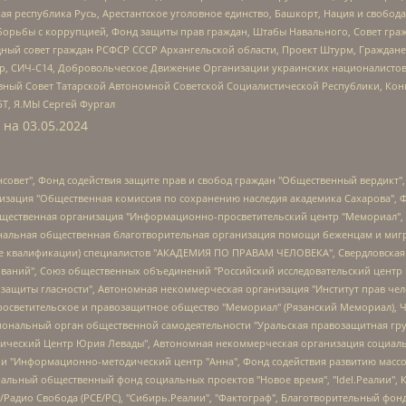
ая республика Русь, Арестантское уголовное единство, Башкорт, Нация и свобода,
орьбы с коррупцией, Фонд защиты прав граждан, Штабы Навального, Совет гражд
ный совет граждан РСФСР СССР Архангельской области, Проект Штурм, Граждане 
tsApp, СИЧ-С14, Добровольческое Движение Организации украинских националисто
ный Совет Татарской Автономной Советской Социалистической Республики, Кон
БТ, Я.МЫ Сергей Фургал
 на
03.05.2024
мная некоммерческая организация "Центр по работе с проблемой насилия "НАСИЛИЮ.НЕТ", Межрегиональный профессиональный союз работников здравоохранения "Альянс врачей", Юридическое лицо, зарегистрированное в Латвийской Республике, SIA "Medusa Project" (регистрационный номер 40103797863, дата регистрации 10.06.2014), Некоммерческая организация "Фонд по борьбе с коррупцией", Автономная некоммерческая организация "Институт права и публичной политики", Баданин Роман Сергеевич, Гликин Максим Александрович, Железнова Мария Михайловна, Лукьянова Юлия Сергеевна, Маетная Елизавета Витальевна, Маняхин Петр Борисович, Чуракова Ольга Владимировна, Ярош Юлия Петровна, Юридическое лицо "The Insider SIA", зарегистрированное в Риге, Латвийская Республика (дата регистрации 26.06.2015), являющееся администратором доменного имени интернет-издания "The Insider SIA", https://theins.ru, Постернак Алексей Евгеньевич, Рубин Михаил Аркадьевич, Анин Роман Александрович, Юридическое лицо Istories fonds, зарегистрированное в Латвийской Республике (регистрационный номер 50008295751, дата регистрации 24.02.2020), Великовский Дмитрий Александрович, Долинина Ирина Николаевна, Мароховская Алеся Алексеевна, Шлейнов Роман Юрьевич, Шмагун Олеся Валентиновна, Общество с ограниченной ответственностью "Альтаир 2021", Общество с ограниченной ответственностью "Вега 2021", Общество с ограниченной ответственностью "Главный редактор 2021", Общество с ограниченной ответственностью "Ромашки монолит", Важенков Артем Валерьевич, Ивановская областная общественная организация "Центр гендерных исследований", Гурман Юрий Альбертович, Медиапроект "ОВД-Инфо", Егоров Владимир Владимирович, Жилинский Владимир Александрович, Общество с ограниченной ответственностью "ЗП", Иванова София Юрьевна, Карезина Инна Павловна, Кильтау Екатерина Викторовна, Петров Алексей Викторович, Пискунов Сергей Евгеньевич, Смирнов Сергей Сергеевич, Тихонов Михаил Сергеевич, Общество с ограниченной ответственностью "ЖУРНАЛИСТ-ИНОСТРАННЫЙ АГЕНТ", Арапова Галина Юрьевна, Вольтская Татьяна Анатольевна, Американская компания "Mason G.E.S. Anonymous Foundation" (США), являющаяся владельцем интернет-издания https://mnews.world/, Компания "Stichting Bellingcat", зарегистрированная в Нидерландах (дата регистрации 11.07.2018), Захаров Андрей Вячеславович, Клепиковская Екатерина Дмитриевна, Общество с ограниченной ответственностью "МЕМО", Перл Роман Александрович, Симонов Евгений Алексеевич, Соловьева Елена Анатольевна, Сотников Даниил Владимирович, Сурначева Елизавета Дмитриевна, Автономная некоммерческая организация по защите прав человека и информированию населения "Якутия – Наше Мнение", Общество с ограниченной ответственностью "Москоу диджитал медиа", с 26.01.2023 Общество с ограниченной ответственностью "Чайка Белые сады", Ветошкина Валерия Валерьевна, Заговора Максим Александрович, Межрегиональное общественное движение "Российская ЛГБТ - сеть", Оленичев Максим Владимирович, Павлов Иван Юрьевич, Скворцова Елена Сергеевна, Общество с ограниченной ответственностью "Как бы инагент", Кочетков Игорь Викторович, Общество с ограниченной ответственностью "Честные выборы", Еланчик Олег Александрович, Общество с ограниченной ответственностью "Нобелевский призыв", Гималова Регина Эмилевна, Григорьев Андрей Валерьевич, Григорьева Алина Александровна, Ассоциация по содействию защите прав призывников, альтернативнослужащих и военнослужащих "Правозащитная группа "Гражданин.Армия.Право", Хисамова Регина Фаритовна, Автономная некоммерческая организация по реализации социально-правовых программ "Лилит", Дальн