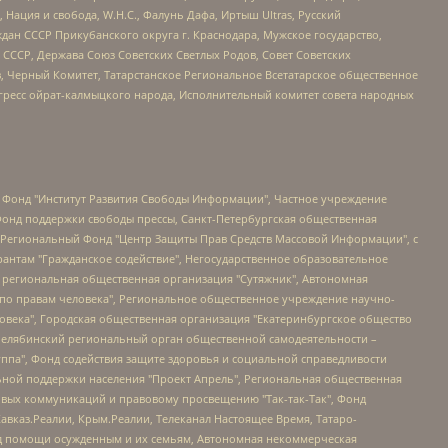
 Нация и свобода, W.H.С., Фалунь Дафа, Иртыш Ultras, Русский
ан СССР Прикубанского округа г. Краснодара, Мужское государство,
СССР, Держава Союз Советских Светлых Родов, Совет Советских
в, Черный Комитет, Татарстанское Региональное Всетатарское общественное
гресс ойрат-калмыцкого народа, Исполнительный комитет совета народных
евосточное общественное движение "Маяк", Санкт-Петербургская ЛГБТ-инициативная группа "Выход", Инициативная группа ЛГБТ+ "Реверс", Алексеев Андрей Викторович, Бекбулатова Таисия Львовна, Беляев Иван Михайлович, Владыкина Елена Сергеевна, Гельман Марат Александрович, Никульшина Вероника Юрьевна, Толоконникова Надежда Андреевна, Шендерович Виктор Анатольевич, Общество с ограниченной ответственностью "Данное сообщение", Общество с ограниченной ответственностью Издательский дом "Новая глава", Айнбиндер Александра Александровна, Московский комьюнити-центр для ЛГБТ+инициатив, Благотворительный фонд развития филантропии, Deutsche Welle (Германия, Kurt-Schumacher-Strasse 3, 53113 Bonn), Борзунова Мария Михайловна, Воробьев Виктор Викторович, Голубева Анна Львовна, Константинова Алла Михайловна, Малкова Ирина Владимировна, Мурадов Мурад Абдулгалимович, Осетинская Елизавета Николаевна, Понасенков Евгений Николаевич, Ганапольский Матвей Юрьевич, Киселев Евгений Алексеевич, Борухович Ирина Григорьевна, Дремин Иван Тимофеевич, Дубровский Дмитрий Викторович, Красноярская региональная общественная организация поддержки и развития альтернативных образовательных технологий и межкультурных коммуникаций "ИНТЕРРА", Маяковская Екатерина Алексеевна, Фейгин Марк Захарович, Филимонов Андрей Викторович, Дзугкоева Регина Николаевна, Доброхотов Роман Александрович, Дудь Юрий Александрович, Елкин Сергей Владимирович, Кругликов Кирилл Игоревич, Сабунаева Мария Леонидовна, Семенов Алексей Владимирович, Шаинян Карен Багратович, Шульман Екатерина Михайловна, Асафьев Артур Валерьевич, Вахштайн Виктор Семенович, Венедиктов Алексей Алексеевич, Лушникова Екатерина Евгеньевна, Волков Леонид Михайлович, Невзоров Александр Глебович, Пархоменко Сергей Борисович, Сироткин Ярослав Николаевич, Кара-Мурза Владимир Владимирович, Баранова Наталья Владимировна, Гозман Леонид Яковлевич, Кагарлицкий Борис Юльевич, Климарев Михаил Валерьевич, Милов Владимир Станиславович, Автономная некоммерческая организация Краснодарский центр современного искусства "Типография", Моргенштерн Алишер Тагирович, Соболь Любовь Эдуардовна, Общество с ограниченной ответственностью "ЛИЗА НОРМ", Каспаров Гарри Кимович, Ходорковский Михаил Борисович, Общество с ограниченной ответственностью "Апрельские тезисы", Данилович Ирина Брониславовна, Кашин Олег Владимирович, Петров Николай Владимирович, Пивоваров Алексей Владимирович, Соколов Михаил Владимирович, Цветкова Юлия Владимировна, Чичваркин Евгений Александрович, Комитет против пыток/Команда против пыток, Общество с ограниченной ответственностью "Первый научный", Общество с ограниченной ответственностью "Вертолет и ко", Белоцерковская Вероника Борисовна, Кац Максим Евгеньевич, Лазарева Татьяна Юрьевна, Шаведдинов Руслан Табризович, Яшин Илья Валерьевич, Общество с ограниченной ответственностью "Иноагент ААВ", Алешковский Дмитрий Петрович, Альбац Евгения Марковна, Быков Дмитрий Львович, Галямина Юлия Евгеньевна, Лойко Сергей Леонидович, Мартынов Кирилл Константинович, Медведев Сергей Александрович, Крашенинников Федор Геннадиевич, Гордеева Катерина Вл