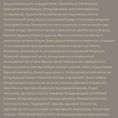
фонд регионального сотрудничества, Европейская Платформа за
Демократические Выборы, Международный центр электоральных
исследований, Германский фонд Маршалла Соединенных Штатов,
Тихоокеанский центр защиты окружающей среды и природных ресурсов,
Свободная Россия, Всемирный конгресс украинцев, Атлантический совет,
Человек в беде, Европейский фонд за демократию, Джеймстаунский фонд,
Прожект Хармони, Родники дракона, Врачи против насильственного
извлечения органов, Фалунь Дафа, Друзья Фалуньгун, Фалуньгун, Коалиция
по расследованию преследования в отношении Фалуньгун в Китае,
Всемирная организация по расследованию преследований Фалуньгун,
Пражский гражданский центр, Ассоциация школ политических
исследований при Совете Европы, Центр либеральной современности,
Форум русскоязычных европейцев, Немецко-русский обмен, Бард колледж,
Европейский выбор, Фонд Ходорковского, Оксфордский российский фонд,
Фонд Будущее России, Компания свободы информации, Проект Медиа,
Международное партнерство за права человека, Духовное Управление
Евангельских Христиан Украинской Христианской Церкви, Новое
Поколение, Духовное Учебное Заведение Международный Библейский
Колледж, Международное христианское движение, Всемирный Институт
Саентологических Предприятий, Церковь Духовной Технологии,
Европейская сеть организаций по наблюдению за выборами, Республика
Польша, СВОБОДНЫЙ ИДЕЛЬ-УРАЛ, Ассоциация развития журналистики,