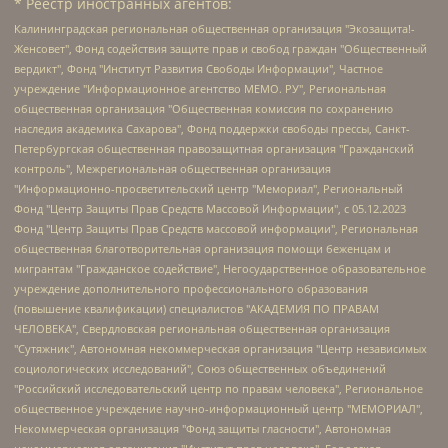
* Реестр иностранных агентов:
Калининградская региональная общественная организация "Экозащита!-Женсовет", Фонд содействия защите прав и свобод граждан "Общественный вердикт", Фонд "Институт Развития Свободы Информации", Частное учреждение "Информационное агентство МЕМО. РУ", Региональная общественная организация "Общественная комиссия по сохранению наследия академика Сахарова", Фонд поддержки свободы прессы, Санкт-Петербургская общественная правозащитная организация "Гражданский контроль", Межрегиональная общественная организация "Информационно-просветительский центр "Мемориал", Региональный Фонд "Центр Защиты Прав Средств Массовой Информации", с 05.12.2023 Фонд "Центр Защиты Прав Средств массовой информации", Региональная общественная благотворительная организация помощи беженцам и мигрантам "Гражданское содействие", Негосударственное образовательное учреждение дополнительного профессионального образования (повышение квалификации) специалистов "АКАДЕМИЯ ПО ПРАВАМ ЧЕЛОВЕКА", Свердловская региональная общественная организация "Сутяжник", Автономная некоммерческая организация "Центр независимых социологических исследований", Союз общественных объединений "Российский исследовательский центр по правам человека", Региональное общественное учреждение научно-информационный центр "МЕМОРИАЛ", Некоммерческая организация "Фонд защиты гласности", Автономная некоммерческая организация "Институт прав человека", Городская общественная организация "Екатеринбургское общество "МЕМОРИАЛ", Городская общественная организация "Рязанское историко-просветительское и правозащитное общество "Мемориал" (Рязанский Мемориал), Челябинский региональный орган общественной самодеятельности – женское общественное объединение "Женщины Евразии", Челябинский региональный орган общественной самодеятельности "Уральская правозащитная группа", Фонд содействия защите здоровья и социальной справедливости имени Андрея Рылькова, Автономная Некоммерческая Организация "Аналитический Центр Юрия Левады", Автономная некоммерческая организация социальной поддержки населения "Проект Апрель", Региональная общественная организация помощи женщинам и детям, находящимся в кризисной ситуации "Информационно-методический центр "Анна", Фонд содействия развитию массовых коммуникаций и правовому просвещению "Так-так-Так", Фонд содействия устойчивому развитию "Серебряная тайга", Свердловский региональный общественный фонд социальных проектов "Новое время", "Idel.Реалии", Кавказ.Реалии, Крым.Реалии, Телеканал Настоящее Время, Татаро-башкирская служба Радио Свобода (Azatliq Radiosi), Радио Свободная Европа/Радио Свобода (PCE/PC), "Сибирь.Реалии", "Фактограф", Благотворительный фонд помощи осужденным и их семьям, Автономная некоммерческая организация "Институт глобализации и социальных движений", Фонд "В защиту прав заключенных", Частное учреждение "Центр поддержки и содействия развитию средств массовой информации", Пензенский региональный общественный благотворительный фонд "Гражданский союз", "Север.Реалии", Некоммерческая организация Фонд "Правовая инициатива", Общество с ограниченной ответственностью "Радио Свободная Европа/Радио Свобода", Чешское информационное агентство "MEDIUM-ORIENT", Красноярская региональная общественная организация "Мы против СПИДа", Камалягин Денис Николаевич, Маркелов Сергей Евгеньевич, Пономарев Лев Александрович, Савицкая Людмила Алексеевна, Автономная некоммерческая организация "Центр по работе с проблемой насилия "НАСИЛИЮ.НЕТ", Межрегиональный профессиональный союз работников здравоохранения "Альянс врачей", Юридическое лицо, зарегистрированное в Латвийской Республике, SIA "Medusa Project" (регистрационный номер 40103797863, дата регистрации 10.06.2014), Некоммерческая организация "Фонд по борьбе с коррупцией", Автономная некоммерческая организация "Институт права и публичной политики", Баданин Роман Сергеевич, Гликин Максим Александрович, Железнова Мария Михайловна, Лукьянова Юлия Сергеевна, Маетная Елизавета Витальевна, Маняхин Петр Борисович, Чуракова Ольга Владимировна, Ярош Юлия Петровна, Юридическое лицо "The Insider SIA", зарегистрированное в Риге, Латвийская Республика (дата регистрации 26.06.2015), являющееся администратором доменного имени интернет-издания "The Insider SIA", https://theins.ru, Постернак Алексей Евгеньевич, Рубин Михаил Аркадьевич, Анин Роман Александрович, Юридическое лицо Istories fonds, зарегистрированное в Латвийской Республике (регистрационный номер 50008295751, дата регистрации 24.02.2020), Великовский Дмитрий Александрович, Долинина Ирина Николаевна, Мароховская Алеся Алексеевна, Шлейнов Роман Юрьевич, Шмагун Олеся Валентиновна, Общество с ограниченной ответственностью "Альтаир 2021", Общество с ограниченной ответственностью "Вега 2021", Общество с ограниченной ответственностью "Главный редактор 2021", Общество с ограниченной ответственностью "Ромашки монолит", Важенков Артем Валерьевич, Ивановская областная общественная организация "Центр гендерных исследований", Гурман Юрий Альбертович, Медиапроект "ОВД-Инфо", Егоров Владимир Владимирович, Жилинский Владимир Александрович, Общество с ограниченной ответственностью "ЗП", Иванова София Юрьевна, Карезина Инна Павловна, Кильтау Екатерина Викторовна, Петров Алексей Викторович, Пискунов Сергей Евгеньевич, Смирнов Сергей Сергеевич, Тихонов Михаил Сергеевич, Общество с ограниченной ответственностью "ЖУРНАЛИСТ-ИНОСТРАННЫЙ АГЕНТ", Арапова Галина Юрьевна, Вольтская Татьяна Анатольевна, Американская компания "Mason G.E.S. Anonymous Foundation" (США), являющаяся владельцем интернет-издания https://mnews.world/, Компания "Stichting Bellingcat", зарегистрированная в Нидерландах (дата регистрации 11.07.2018), Захаров Андрей Вячеславович, Клепиковская Екатерина Дмитриевна, Общество с ограниченной ответственностью "МЕМО", Перл Роман Александрович, Симонов Евгений Алексеевич, Соловьева Елена Анатольевна, Сотников Даниил Владимирович, Сурначева Елизавета Дмитриевна, Автономная некоммерческая организация по защите прав человека и информированию населения "Якутия – Наше Мнение", Общество с ограниченной ответственностью "Москоу диджитал медиа", с 26.01.2023 Общество с ограниченной ответственностью "Чайка Белые сады", Ветошкина Валерия Валерьевна, Заговора Максим Александрович, Межрегиональное общественное движение "Российская ЛГБТ - сеть", Оленичев Максим Владимирович, Павлов Иван Юрьевич, Скворцова Елена Сергеевна, Общество с ограниченной ответственностью "Как бы инагент", Кочетков Игорь Викторович, Общество с ограниченной ответственностью "Честные выборы", Еланчик Олег Александрович, Общество с ограниченной ответственностью "Нобелевский призыв", Гималова Регина Эмилевна, Григорьев Андрей Валерьевич, Григорьева Алина Александровна, Ассоциация по содействию защите прав призывников, альтернативнослужащих и военнослужащих "Правозащитная группа "Гражданин.Армия.Право", Хисамова Регина Фаритовна, Автономная некоммерческая организация по реализации социально-правовых программ "Лилит", Дальневосточное общественное движение "Маяк", Санкт-Петербургская ЛГБТ-инициативная группа "Выход", Инициативная группа ЛГБТ+ "Реверс", Алексеев Андрей Викторович, Бекбулатова Таисия Львовна, Беляев Иван Михайлович, Владыкина Елена Сергеевна, Гельман Марат Александрович, Никульшина Вероника Юрьевна, Толоконникова Надежда Андреевна, Шендерович Виктор Анатольевич, Общество с ограниченной ответственностью "Данное сообщение", Общество с ограниченной ответственностью Издательский дом "Новая глава", Айнбиндер Александра Александровна, Московский комьюнити-центр для ЛГБТ+инициатив, Благотворительный фонд развития филантропии, Deutsche Welle (Германия, Kurt-Schumacher-Strasse 3, 53113 Bonn), Борзунова Мария Михайловна, Воробьев Виктор Викторович, Голубева Анна Львовна, Константинова Алла Михайловна, Малкова Ирина Владимировна, Мурадов Мурад Абдулгалимович, Осетинская Елизавета Николаевна, Понасенков Евгений Николаевич, Ганапольский Матвей Юрьевич, Киселев Евгений Алексеевич, Борухович Ирина Григорьевна, Дремин Иван Тимофеевич, Дубровский Дмитрий Викторович, Красноярская региональная общественная организация поддержки и развития альтернативных образовательных технологий и межкультурных коммуникаций "ИНТЕРРА", Маяковская Екатерина Алексеевна, Фейгин Марк Захарович, Филимонов Андрей Викторович, Дзугкоева Регина Николаевна, Доброхотов Роман Александрович, Дудь Юрий Александрович, Елкин Сергей Владимирович, Кругликов Кирилл Игоревич, Сабунаева Мария Леонидовна, Семенов Алексей Владимирович, Шаинян Карен Багратович, Шульман Екатерина Михайловна, Асафьев Артур Валерьевич, Вахштайн Виктор Семенович, Венедиктов Алексей Алексеевич, Лушникова Екатерина Евгеньевна, Волков Леонид Михайлович, Невзоров Александр Глебович, Пархоменко Сергей Борисович, Сироткин Ярослав Николаевич, Кара-Мурза Владимир Владимирович, Баранова Наталья Владимировна, Гозман Леонид Яковлевич, Кагарлицкий Борис Юльевич, Климарев Михаил Валерьевич, Милов Владимир Станиславович, Автономная некоммерческая организация Краснодарский центр современного искусства "Типография", Моргенштерн Алишер Тагирович, Соболь Любовь Эдуардовна, Общество с ограниченной ответственностью "ЛИЗА НОРМ", Каспаров Гарри Кимович, Ходорковский Михаил Борисович, Общество с ограниченной ответственностью "Апрельские тезисы", Данилович Ирина Брониславовна, Кашин Олег Владимирович, Петров Николай Владимирович, Пивоваров Алексей Владимирович, Соколов Михаил Владимирович, Цветкова Юлия Владимировна, Чичваркин Евгений Александрович, Комитет против пыток/Команда против пыток, Общество с ограниченной ответственностью "Первый научный", Общество с ограниченной ответственностью "Вертолет и ко", Белоцерковская Вероника Борисовна, Кац Максим Евгеньевич, Лазарева Татьяна Юрьевна, Шаведдинов Руслан Табризович, Яшин Илья Валерьевич, Общество с ограниченной ответственностью "Иноагент ААВ", Алешковский Дмитрий Петрович, Альбац Евгения Марковна, Быков Дмитрий Львович, Галямина Юлия Евгеньевна, Лойко Сергей Леонидович, Мартынов Кирилл Константинович, Медведев Сергей Александрович, Крашенинников Федор Геннадиевич, Гордеева Катерина Вл