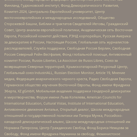
Финланд, Гудзоновский институт, Фонд Демократического Развития,
Комитет-2024, Центрально-Европейский университет, Центр
восточноевропейских и международных исследований, Общество
Сторожевой башни, Библии и трактатов Свидетелей Иеговы, Гражданский
Совет, Центр анализа европейской политики, Академическая сеть Восточная
Европа, Российский комитет действия, РЭНД корпорейшн, Русская Америка
за демократию в России, Настоящая Россия, Глобальная сеть журналистов-
расследователей, Служба поддержки, Свободная Россия Берлин, Свободная
Россия Северный Рейн-Вестфалия, Фонд глобальной помощи, Антивоенный
комитет России, Russie-Libertes, La Asocicion de Rusos Libres, Союз за
возвращение Северных территорий, Крымскотатарский Ресурсный Центр,
Глобальный союз IndustriALL, Russian Election Monitor, Article 19, Мнение
медиа, Федерация анархического черного креста, Радио Свободная Европа,
Германское общество изучения Восточной Европы, Фонд имени Фридриха
Эберта, XZ gGmbH, Мобильная академия поддержки гендерной демократии
и миротворчества, Форум имени Льва Копелева, American Councils for
International Education, Cultural Vistas, Institute of International Education,
Антивоенное движение Антальи, Открытый диалог, Школа международных
отношений и государственной политики им Питера Мунка, Российско-
канадский демократический альянс, Школа международных отношений им
Нормана Патерсона, Центр Гражданских Свобод, Фонд Бориса Немцова за
Свободу, Фонд имени Фридриха Науманна за свободу, Феминистское