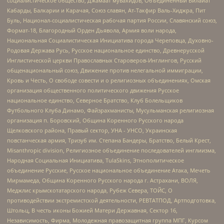
социалистическое общество, Джамаат мувахидов, Объединенный Вилайат
Кабарды, Балкарии и Карачая, Союз славян, Ат-Такфир Валь-Хиджра, Пит
Буль, Национал-социалистическая рабочая партия России, Славянский союз,
Формат-18, Благородный Орден Дьявола, Армия воли народа,
Национальная Социалистическая Инициатива города Череповца, Духовно-
Родовая Держава Русь, Русское национальное единство, Древнерусской
Инглистической церкви Православных Староверов-Инглингов, Русский
общенациональный союз, Движение против нелегальной иммиграции,
Кровь и Честь, О свободе совести и о религиозных объединениях, Омская
организация общественного политического движения Русское
национальное единство, Северное Братство, Клуб Болельщиков
Футбольного Клуба Динамо, Файзрахманисты, Мусульманская религиозная
организация п. Боровский, Община Коренного Русского народа
Щелковского района, Правый сектор, УНА - УНСО, Украинская
повстанческая армия, Тризуб им. Степана Бандеры, Братство, Белый Крест,
Misanthropic division, Религиозное объединение последователей инглиизма,
Народная Социальная Инициатива, TulaSkins, Этнополитическое
объединение Русские, Русское национальное объединение Атака, Мечеть
Мирмамеда, Община Коренного Русского народа г. Астрахани, ВОЛЯ,
Меджлис крымскотатарского народа, Рубеж Севера, ТОЙС, О
противодействии экстремистской деятельности, РЕВТАТПОД, Артподготовка,
Штольц, В честь иконы Божией Матери Державная, Сектор 16,
Независимость, Фирма, Молодежная правозащитная группа МПГ, Курсом