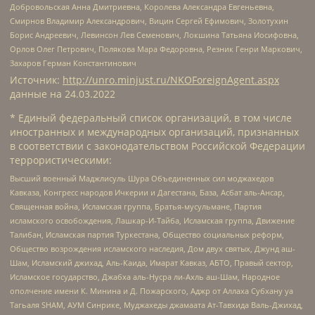
Добровольская Анна Дмитриевна, Королева Александра Евгеньевна,
Смирнов Владимир Александрович, Вицин Сергей Ефимович, Золотухин
Борис Андреевич, Левинсон Лев Семенович, Локшина Татьяна Иосифовна,
Орлов Олег Петрович, Полякова Мара Федоровна, Резник Генри Маркович,
Захаров Герман Константинович
Источник:
http://unro.minjust.ru/NKOForeignAgent.aspx
данные на
24.03.2022
* Единый федеральный список организаций, в том числе
иностранных и международных организаций, признанных
в соответствии с законодательством Российской Федерации
террористическими:
Высший военный Маджлисуль Шура Объединенных сил моджахедов
Кавказа, Конгресс народов Ичкерии и Дагестана, База, Асбат аль-Ансар,
Священная война, Исламская группа, Братья-мусульмане, Партия
исламского освобождения, Лашкар-И-Тайба, Исламская группа, Движение
Талибан, Исламская партия Туркестана, Общество социальных реформ,
Общество возрождения исламского наследия, Дом двух святых, Джунд аш-
Шам, Исламский джихад, Аль-Каида, Имарат Кавказ, АБТО, Правый сектор,
Исламское государство, Джабха аль-Нусра ли-Ахль аш-Шам, Народное
ополчение имени К. Минина и Д. Пожарского, Аджр от Аллаха Субхану уа
Тагьаля SHAM, АУМ Синрике, Муджахеды джамаата Ат-Тавхида Валь-Джихад,