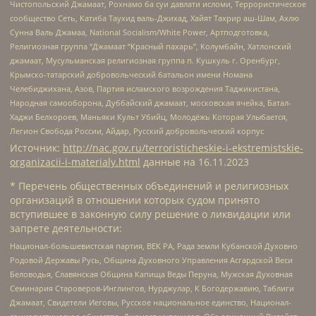
Чистопольский Джамаат, Рохнамо ба суи давлати исломи, Террористическое
сообщество Сеть, Катиба Таухид валь-Джихад, Хайят Тахрир аш-Шам, Ахлю
Сунна Валь Джамаа, National Socialism/White Power, Артподготовка,
Религиозная группа “Джамаат “Красный пахарь”, Колумбайн, Хатлонский
джамаат, Мусульманская религиозная группа п. Кушкуль г. Оренбург,
Крымско-татарский добровольческий батальон имени Номана
Челебиджихана, Азов, Партия исламского возрождения Таджикистана,
Народная самооборона, Дуббайский джамаат, московская ячейка, Батал-
Хаджи Белхороев, Маньяки Культ Убийц, Молодёжь Которая Улыбается,
Легион Свобода России, Айдар, Русский добровольческий корпус
Источник:
http://nac.gov.ru/terroristicheskie-i-ekstremistskie-
organizacii-i-materialy.html
данные на
16.11.2023
* Перечень общественных объединений и религиозных
организаций в отношении которых судом принято
вступившее в законную силу решение о ликвидации или
запрете деятельности:
Национал-большевистская партия, ВЕК РА, Рада земли Кубанской Духовно
Родовой Державы Русь, Община Духовного Управления Асгардской Веси
Беловодья, Славянская Община Капища Веды Перуна, Мужская Духовная
Семинария Староверов-Инглингов, Нурджулар, К Богодержавию, Таблиги
Джамаат, Свидетели Иеговы, Русское национальное единство, Национал-