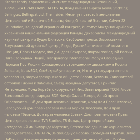
IStories fonds, Королевский Институт Международных Отношений,
КРИМСЬКА ПРАВОЗАХИСНА ГРУПА, Фонд имени Генриха Бёлля, Stichting
Bellingcat, Bellingcat Ltd, The Insider, Институт правовой инициативы
Центральной и Восточной Европы, Фонд Открытой Эстонии, Calvert 22
Foundation, Канадский украинский конгресс, Институт Макдональда-Лорье,
Украинская национальная федерация Канады, Декабристы, Международный
научный центр им Вудро Вильсона, Свободная пресса, Возрождение,
Всеукраинский духовный центр , Риддл, Русский антивоенный комитет в
Швеции, Проект Медуза, Фонд Андрея Сахарова, Форум свободной России,
Лига Свободных Наций, Transparеncy International, Форум Свободных
Народов ПостРоссии, Солидарность с гражданским движением в России –
Solidarus, КрымSOS, Свободный университет, Институт государственного
управления, Форум гражданского общества Россия, Беллона, Союз жителей
островов Тисима и Хабомаи, Съезд народных депутатов, Гринпис
Интернешнл, Фонд борьбы с коррупцией Инк, Завет церквей TCCN, Агора,
Всемирный фонд природы, BDR Novaja Gazeta-Europe, Алтай проект,
Образовательный дом прав человека Чернигов, Фонд Дом Прав Человека,
Белорусский дом прав человека имени Бориса Звозскова, Дом прав
человека Тбилиси, Дом прав человека Ереван, Дом прав человека Крым,
Центр дикого лосося, TVR Studios, ТВ Дождь, Центр европейских
исследований им Вилфрида Мартенса, Сетевое объединение журналистов
расследователей, АЛЛАТРА, За свободную Россию, Свободная Бурятия, Uralic,
UnKremlin, Международная федерация транспортных рабочих, ИстЧам