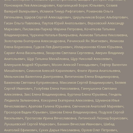
Пономарев Лев Александрович, Каргалицкий Борис Юльевич, Созаев
Валерий Валерьевич, Исламов Тимур Рифгатович, Романова Ольга
Евгеньевна, Щаров Сергей Алексадрович, Цирульников Борис Альбертович,
Гасан Ольга Павловна, Паутов Юрий Анатольевич, Верховский Александр
Маркович, Пислакова-Паркер Марина Петровна, Кочеткова Татьяна
Владимировна, Чуркина Наталья Валерьевна, Акимова Татьяна Николаевна,
Золотарева Екатерина Александровна, Рачинский Ян Збигневич, Жемкова
Елена Борисовна, Гудков Лев Дмитриевич, Илларионова Юлия Юрьевна,
Саранг Анна Васильевна, Захарова Светлана Сергеевна, Аверин Владимир
Анатольевич, Щур Татьяна Михайловна, Щур Николай Алексеевич,
Блинушов Андрей Юрьевич, Мосин Алексей Геннадьевич, Гефтер Валентин
Михайлович, Симонов Алексей Кириллович, Флиге Ирина Анатольевна,
Мельникова Валентина Дмитриевна, Вититинова Елена Владимировна,
Баженова Светлана Куприяновна, Максимов Сергей Владимирович, Беляев
Сергей Иванович, Голубева Елена Николаевна, Ганнушкина Светлана
Алексеевна, Закс Елена Владимировна, Буртина Елена Юрьевна, Гендель
Людмила Залмановна, Кокорина Екатерина Алексеевна, Шуманов Илья
Вячеславович, Арапова Галина Юрьевна, Свечников Анатолий Мариевич,
Прохоров Вадим Юрьевич, Шахова Елена Владимировна, Подузов Сергей
Васильевич, Протасова Ирина Вячеславовна, Литинский Леонид Борисович,
Лукашевский Сергей Маркович, Бахмин Вячеслав Иванович, Шабад
Анатолий Ефимович, Сухих Дарья Николаевна, Орлов Олег Петрович,