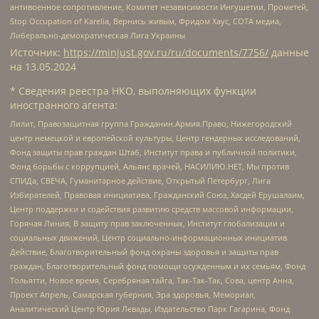
антивоенное сопротивление, Комитет независимости Ингушетии, Прометей,
Stop Occupation of Karelia, Вернись живым, Фридом Хаус, СОТА медиа,
Либерально-демократическая Лига Украины
Источник:
https://minjust.gov.ru/ru/documents/7756/
данные
на
13.05.2024
* Сведения реестра НКО, выполняющих функции
иностранного агента:
Лилит, Правозащитная группа Гражданин.Армия.Право, Нижегородский
центр немецкой и европейской культуры, Центр гендерных исследований,
Фонд защиты прав граждан Штаб, Институт права и публичной политики,
Фонд борьбы с коррупцией, Альянс врачей, НАСИЛИЮ.НЕТ, Мы против
СПИДа, СВЕЧА, Гуманитарное действие, Открытый Петербург, Лига
Избирателей, Правовая инициатива, Гражданский Союз, Хасдей Ерушалаим,
Центр поддержки и содействия развитию средств массовой информации,
Горячая Линия, В защиту прав заключенных, Институт глобализации и
социальных движений, Центр социально-информационных инициатив
Действие, Благотворительный фонд охраны здоровья и защиты прав
граждан, Благотворительный фонд помощи осужденным и их семьям, Фонд
Тольятти, Новое время, Серебряная тайга, Так-Так-Так, Сова, центр Анна,
Проект Апрель, Самарская губерния, Эра здоровья, Мемориал,
Аналитический Центр Юрия Левады, Издательство Парк Гагарина, Фонд