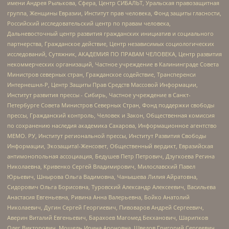
имени Андрея Рылькова, Сфера, Центр СИБАЛЬТ, Уральская правозащитная
группа, Женщины Евразии, Институт прав человека, Фонд защиты гласности,
Российский исследовательский центр по правам человека,
Дальневосточный центр развития гражданских инициатив и социального
партнерства, Гражданское действие, Центр независимых социологических
исследований, Сутяжник, АКАДЕМИЯ ПО ПРАВАМ ЧЕЛОВЕКА, Центр развития
некоммерческих организаций, Частное учреждение в Калининграде Совета
Министров северных стран, Гражданское содействие, Трансперенси
Интернешнл-Р, Центр Защиты Прав Средств Массовой Информации,
Институт развития прессы - Сибирь, Частное учреждение в Санкт-
Петербурге Совета Министров Северных Стран, Фонд поддержки свободы
прессы, Гражданский контроль, Человек и Закон, Общественная комиссия
по сохранению наследия академика Сахарова, Информационное агентство
МЕМО. РУ, Институт региональной прессы, Институт Развития Свободы
Информации, Экозащита!-Женсовет, Общественный вердикт, Евразийская
антимонопольная ассоциация, Бедушев Петр Петрович, Дзугкоева Регина
Николаевна, Кривенко Сергей Владимирович, Милославский Павел
Юрьевич, Шнырова Ольга Вадимовна, Чанышева Лилия Айратовна,
Сидорович Ольга Борисовна, Туровский Александр Алексеевич, Васильева
Анастасия Евгеньевна, Ривина Анна Валерьевна, Бойко Анатолий
Николаевич, Дугин Сергей Георгиевич, Пивоваров Андрей Сергеевич,
Аверин Виталий Евгеньевич, Барахоев Магомед Бекханович, Шарипков
Олег Викторович, Мошель Ирина Ароновна, Шведов Григорий Сергеевич,