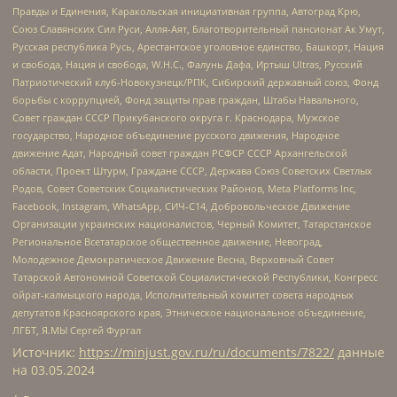
Правды и Единения, Каракольская инициативная группа, Автоград Крю,
Союз Славянских Сил Руси, Алля-Аят, Благотворительный пансионат Ак Умут,
Русская республика Русь, Арестантское уголовное единство, Башкорт, Нация
и свобода, Нация и свобода, W.H.С., Фалунь Дафа, Иртыш Ultras, Русский
Патриотический клуб-Новокузнецк/РПК, Сибирский державный союз, Фонд
борьбы с коррупцией, Фонд защиты прав граждан, Штабы Навального,
Совет граждан СССР Прикубанского округа г. Краснодара, Мужское
государство, Народное объединение русского движения, Народное
движение Адат, Народный совет граждан РСФСР СССР Архангельской
области, Проект Штурм, Граждане СССР, Держава Союз Советских Светлых
Родов, Совет Советских Социалистических Районов, Meta Platforms Inc,
Facebook, Instagram, WhatsApp, СИЧ-С14, Добровольческое Движение
Организации украинских националистов, Черный Комитет, Татарстанское
Региональное Всетатарское общественное движение, Невоград,
Молодежное Демократическое Движение Весна, Верховный Совет
Татарской Автономной Советской Социалистической Республики, Конгресс
ойрат-калмыцкого народа, Исполнительный комитет совета народных
депутатов Красноярского края, Этническое национальное объединение,
ЛГБТ, Я.МЫ Сергей Фургал
Источник:
https://minjust.gov.ru/ru/documents/7822/
данные
на
03.05.2024