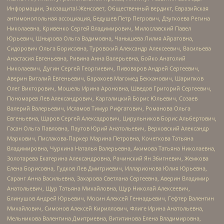
Информации, Экозащита!-Женсовет, Общественный вердикт, Евразийская
антимонопольная ассоциация, Бедушев Петр Петрович, Дзугкоева Регина
Николаевна, Кривенко Сергей Владимирович, Милославский Павел
Юрьевич, Шнырова Ольга Вадимовна, Чанышева Лилия Айратовна,
Сидорович Ольга Борисовна, Туровский Александр Алексеевич, Васильева
Анастасия Евгеньевна, Ривина Анна Валерьевна, Бойко Анатолий
Николаевич, Дугин Сергей Георгиевич, Пивоваров Андрей Сергеевич,
Аверин Виталий Евгеньевич, Барахоев Магомед Бекханович, Шарипков
Олег Викторович, Мошель Ирина Ароновна, Шведов Григорий Сергеевич,
Пономарев Лев Александрович, Каргалицкий Борис Юльевич, Созаев
Валерий Валерьевич, Исламов Тимур Рифгатович, Романова Ольга
Евгеньевна, Щаров Сергей Алексадрович, Цирульников Борис Альбертович,
Гасан Ольга Павловна, Паутов Юрий Анатольевич, Верховский Александр
Маркович, Пислакова-Паркер Марина Петровна, Кочеткова Татьяна
Владимировна, Чуркина Наталья Валерьевна, Акимова Татьяна Николаевна,
Золотарева Екатерина Александровна, Рачинский Ян Збигневич, Жемкова
Елена Борисовна, Гудков Лев Дмитриевич, Илларионова Юлия Юрьевна,
Саранг Анна Васильевна, Захарова Светлана Сергеевна, Аверин Владимир
Анатольевич, Щур Татьяна Михайловна, Щур Николай Алексеевич,
Блинушов Андрей Юрьевич, Мосин Алексей Геннадьевич, Гефтер Валентин
Михайлович, Симонов Алексей Кириллович, Флиге Ирина Анатольевна,
Мельникова Валентина Дмитриевна, Вититинова Елена Владимировна,