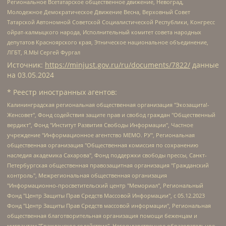
Региональное Всетатарское общественное движение, Невоград,
Молодежное Демократическое Движение Весна, Верховный Совет
Татарской Автономной Советской Социалистической Республики, Конгресс
ойрат-калмыцкого народа, Исполнительный комитет совета народных
депутатов Красноярского края, Этническое национальное объединение,
ЛГБТ, Я.МЫ Сергей Фургал
Источник:
https://minjust.gov.ru/ru/documents/7822/
данные
на
03.05.2024
* Реестр иностранных агентов:
Калининградская региональная общественная организация "Экозащита!-Женсовет", Фонд содействия защите прав и свобод граждан "Общественный вердикт", Фонд "Институт Развития Свободы Информации", Частное учреждение "Информационное агентство МЕМО. РУ", Региональная общественная организация "Общественная комиссия по сохранению наследия академика Сахарова", Фонд поддержки свободы прессы, Санкт-Петербургская общественная правозащитная организация "Гражданский контроль", Межрегиональная общественная организация "Информационно-просветительский центр "Мемориал", Региональный Фонд "Центр Защиты Прав Средств Массовой Информации", с 05.12.2023 Фонд "Центр Защиты Прав Средств массовой информации", Региональная общественная благотворительная организация помощи беженцам и мигрантам "Гражданское содействие", Негосударственное образовательное учреждение дополнительного профессионального образования (повышение квалификации) специалистов "АКАДЕМИЯ ПО ПРАВАМ ЧЕЛОВЕКА", Свердловская региональная общественная организация "Сутяжник", Автономная некоммерческая организация "Центр независимых социологических исследований", Союз общественных объединений "Российский исследовательский центр по правам человека", Региональное общественное учреждение научно-информационный центр "МЕМОРИАЛ", Некоммерческая организация "Фонд защиты гласности", Автономная некоммерческая организация "Институт прав человека", Городская общественная организация "Екатеринбургское общество "МЕМОРИАЛ", Городская общественная организация "Рязанское историко-просветительское и правозащитное общество "Мемориал" (Рязанский Мемориал), Челябинский региональный орган общественной самодеятельности – женское общественное объединение "Женщины Евразии", Челябинский региональный орган общественной самодеятельности "Уральская правозащитная группа", Фонд содействия защите здоровья и социальной справедливости имени Андрея Рылькова, Автономная Некоммерческая Организация "Аналитический Центр Юрия Левады", Автономная некоммерческая организация социальной поддержки населения "Проект Апрель", Региональная общественная организация помощи женщинам и детям, находящимся в кризисной ситуации "Информационно-методический центр "Анна", Фонд содействия развитию массовых коммуникаций и правовому просвещению "Так-так-Так", Фонд содействия устойчивому развитию "Серебряная тайга", Свердловский региональный общественный фонд социальных проектов "Новое время", "Idel.Реалии", Кавказ.Реалии, Крым.Реалии, Телеканал Настоящее Время, Татаро-башкирская служба Радио Свобода (Azatliq Radiosi), Радио Свободная Европа/Радио Свобода (PCE/PC), "Сибирь.Реалии", "Фактограф", Благотворительный фонд помощи осужденным и их семьям, Автономная некоммерческая организация "Институт глобализации и социальных движений", Фонд "В защиту прав заключенных", Частное учреждение "Центр поддержки и содействия развитию средств массовой информации", Пензенский региональный общественный благотворительный фонд "Гражданский союз", "Север.Реалии", Некоммерческая организация Фонд "Правовая инициатива", Общество с ограниченной ответственностью "Радио Свободная Европа/Радио Свобода", Чешское информационное агентство "MEDIUM-ORIENT", Красноярская региональная общественная организация "Мы против СПИДа", Камалягин Денис Николаевич, Маркелов Сергей Евгеньевич, Пономарев Лев Александрович, Савицкая Людмила Алексеевна, Автономная некоммерческая организация "Центр по работе с проблемой насилия "НАСИЛИЮ.НЕТ", Межрегиональный профессиональный союз работников здравоохранения "Альянс врачей", Юридическое лицо, зарегистрированное в Латвийской Республике, SIA "Medusa Project" (регистрационный номер 40103797863, дата регистрации 10.06.2014), Некоммерческая организация "Фонд по борьбе с коррупцией", Автономная некоммерческая организация "Институт права и публичной политики", Баданин Роман Сергеевич, Гликин Максим Александрович, Железнова Мария Михайловна, Лукьянова Юлия Сергеевна, Маетная Елизавета Витальевна, Маняхин Петр Борисович, Чуракова Ольга Владимировна, Ярош Юлия Петровна, Юридическое лицо "The Insider SIA", зарегистрированное в Риге, Латвийская Республика (дата регистрации 26.06.2015), являющееся администратором доменного имени интернет-издания "The Insider SIA", https://theins.ru, Постернак Алексей Евгеньевич, Рубин Михаил Аркадьевич, Анин Роман Александрович, Юридическое лицо Istories fonds, зарегистрированное в Латвийской Республике (регистрационный номер 50008295751, дата регистрации 24.02.2020), Великовский Дмитрий Александрович, Долинина Ирина Николаевна, Мароховская Алеся Алексеевна, Шлейнов Роман Юрьевич, Шмагун Олеся Валентиновна, Общество с ограниченной ответственностью "Альтаир 2021", Общество с ограниченной ответственностью "Вега 2021", Общество с ограниченной ответственностью "Главный редактор 2021", Общество с ограниченной ответственностью "Ромашки монолит", Важенков Артем Валерьевич, Ивановская областная общественная организация "Центр гендерных исследований", Гурман Юрий Альбертович, Медиапроект "ОВД-Инфо", Егоров Владимир Владимирович, Жилинский Владимир Александрович, Общество с ограниченной ответственностью "ЗП", Иванова София Юрьевна, Карезина Инна Павловна, Кильтау Екатерина Викторовна, Петров Алексей Викторович, Пискунов Сергей Евгеньевич, Смирнов Сергей Сергеевич, Тихонов Михаил Сергеевич, Общество с ограниченной ответственностью "ЖУРНАЛИСТ-ИНОСТРАННЫЙ АГЕНТ", Арапова Галина Юрьевна, Вольтская Татьяна Анатольевна, Американская компания "Mason G.E.S. Anonymous Foundation" (США), являющаяся владельцем интернет-издания https://mnews.world/, Компания "Stichting Bellingcat", зарегистрированная в Нидерландах (дата регистрации 11.07.2018), Захаров Андрей Вячеславович, Клепиковская Екатерина Дмитриевна, Общество с ограниченной ответственностью "МЕМО", Перл Роман Александрович, Симонов Евгений Алексеевич, Соловьева Елена Анатольевна, Сотников Даниил Владимирович, Сурначева Елизавета Дмитриевна, Автономная некоммерческая организация по защите прав человека и информированию населения "Якутия – Наше Мнение", Общество с ограниченной ответственностью "Москоу диджитал медиа", с 26.01.2023 Общество с ограниченной ответственностью "Чайка Белые сады", Ветошкина Валерия Валерьевна, Заговора Максим Александрович, Межрегиональное общественное движение "Российская ЛГБТ - сеть", Оленичев Максим Владимирович, Павлов Иван Юрьевич, Скворцова Елена Сергеевна, Общество с ограниченной ответственностью "Как бы инагент", Кочетков Игорь Викторович, Общество с ограниченной ответственностью "Честные выборы", Еланчик Олег Александрович, Общество с ограниченной ответственностью "Нобелевский призыв", Гималова Регина Эмилевна, Григорьев Андрей Валерьевич, Григорьева Алина Александровна, Ассоциация по содействию защите прав призывников, альтернативнослужащих и военнослужащих "Правозащитная группа "Гражданин.Армия.Право", Хисамова Регина Фаритовна, Автономная некоммерческая организация по реализации социально-правовых программ "Лилит", Дальневосточное общественное движение "Маяк", Санкт-Петербургская ЛГБТ-инициативная группа "Выход", Инициативная группа ЛГБТ+ "Реверс", Алексеев Андрей Викторович, Бекбулатова Таисия Львовна, Беляев Иван Михайлович, Владыкина Елена Сергеевна, Гельман Марат Александрович, Никульшина Вероника Юрьевна, Толоконникова Надежда Андреевна, Шендерович Виктор Анатольевич, Общество с ограниченной ответственностью "Данное сообщение", Общество с ограниченной ответственностью Издательский дом "Новая глава", Айнбиндер Александра Александровна, Московский комьюнити-центр для ЛГБТ+инициатив, Благотворительный фонд развития филантропии, Deutsche Welle (Германия, Kurt-Schumacher-Strasse 3, 53113 Bonn), Борзунова Мария Михайловна, Воробьев Виктор Викторович, Голубева Анна Львовна, Константинова Алла Михайловна, Малкова Ирина Владимировна, Мурадов Мурад Абдулгалимович, Осетинская Елизавета Николаевна, Понасенков Евгений Николаевич, Ганапольский Матвей Юрьевич, Киселев Евгений Алексеевич, Борухович Ирина Григорьевна, Дремин Иван Тимофеевич, Дубровский Дмитрий Викторович, Красноярская региональная общественная организация поддержки и развития альтернативных образовательных технологий и межкультурных коммуникаций "ИНТЕРРА", Маяковская Екатерина Алексеевна, Фейгин Марк Захарович, Филимонов Андрей Викторович, Дзугкоева Регина Николаевна, Доброхотов Роман Александрович, Дудь Юрий Александрович, Елкин Сергей Владимирович, Кругликов Кирилл Игоревич, Сабунаева Мария Леонидовна, Семенов Алексей Владимирович, Шаинян Карен Багратович, Шульман Екатерина Михайловна, Асафьев Артур Валерьевич, Вахштайн Виктор Семенович, Венедиктов Алексей Алексеевич, Лушникова Екатерина Евгеньевна, Волков Леонид Михайлович, Невзоров Александр Глебович, Пархоменко Сергей Борисович, Сироткин Ярослав Николаевич, Кара-Мурза Владимир Владимирович, Баранова Наталья Владимировна, Гозман Леонид Яковлевич, Кагарлицкий Борис Юльевич, Климарев Михаил Валерьевич, Милов Владимир Станиславович, Автономная некоммерческая организация Краснодарский центр современного искусства "Типография", Моргенштерн Алишер Тагирович, Соболь Любовь Эдуардовна, Общество с ограниченной ответственностью "ЛИЗА НОРМ", Каспаров Гарри Кимович, Ходорковский Михаил Борисович, Общество с ограниченной ответственностью "Апрельские тезисы", Данилович Ирина Брониславовна, Кашин Олег Владимирович, Петров Николай Владимирович, Пивоваров Алексей Владимирович, Соколов Михаил Владимирович, Цветкова Юлия Владимировна, Чичваркин Евгений Александрович, Комитет против пыток/Команда против пыток, Общество с ограниченной ответственностью "Первый научный", Общество с ограниченной ответственностью "Вертолет и ко", Белоцерковская Вероника Борисовна, Кац Максим Евгеньевич, Лазарева Татьяна Юрьевна, Шаведдинов Руслан Табризович, Яшин Илья Валерьевич, Общество с ограниченной ответственностью "Иноагент ААВ", Алешковский Дмитрий Петрович, Альбац Евгения Марковна, Быков Дмитрий Львович, Галямина Юлия Евгеньевна, Лойко Сергей Леонидович, Мартынов Кирилл Константинович, Медведев Сергей Александрович, Крашенинников Федор Геннадиевич, Гордеева Катерина Вл