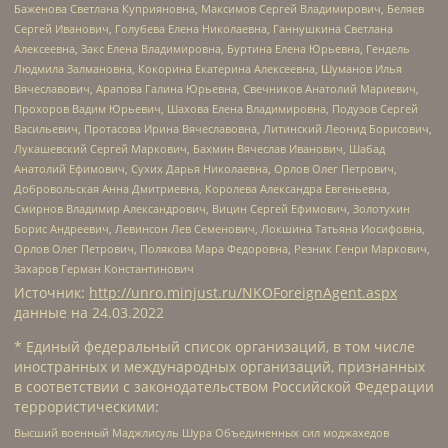
Баженова Светлана Куприяновна, Максимов Сергей Владимирович, Беляев
Сергей Иванович, Голубева Елена Николаевна, Ганнушкина Светлана
Алексеевна, Закс Елена Владимировна, Буртина Елена Юрьевна, Гендель
Людмила Залмановна, Кокорина Екатерина Алексеевна, Шуманов Илья
Вячеславович, Арапова Галина Юрьевна, Свечников Анатолий Мариевич,
Прохоров Вадим Юрьевич, Шахова Елена Владимировна, Подузов Сергей
Васильевич, Протасова Ирина Вячеславовна, Литинский Леонид Борисович,
Лукашевский Сергей Маркович, Бахмин Вячеслав Иванович, Шабад
Анатолий Ефимович, Сухих Дарья Николаевна, Орлов Олег Петрович,
Добровольская Анна Дмитриевна, Королева Александра Евгеньевна,
Смирнов Владимир Александрович, Вицин Сергей Ефимович, Золотухин
Борис Андреевич, Левинсон Лев Семенович, Локшина Татьяна Иосифовна,
Орлов Олег Петрович, Полякова Мара Федоровна, Резник Генри Маркович,
Захаров Герман Константинович
Источник:
http://unro.minjust.ru/NKOForeignAgent.aspx
данные на
24.03.2022
* Единый федеральный список организаций, в том числе
иностранных и международных организаций, признанных
в соответствии с законодательством Российской Федерации
террористическими:
Высший военный Маджлисуль Шура Объединенных сил моджахедов