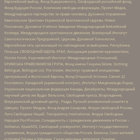
Европейский выбор, Фонд Ходорковского, Оксфордский российский фонд,
Фонд Будущее России, Компания свободы информации, Проект Медиа,
Международное партнерство за права человека, Духовное Управление
Евангельских Христиан Украинской Христианской Церкви, Новое
Поколение, Духовное Учебное Заведение Международный Библейский
Колледж, Международное христианское движение, Всемирный Институт
Саентологических Предприятий, Церковь Духовной Технологии,
Европейская сеть организаций по наблюдению за выборами, Республика
Польша, СВОБОДНЫЙ ИДЕЛЬ-УРАЛ, Ассоциация развития журналистики,
IStories fonds, Королевский Институт Международных Отношений,
КРИМСЬКА ПРАВОЗАХИСНА ГРУПА, Фонд имени Генриха Бёлля, Stichting
Bellingcat, Bellingcat Ltd, The Insider, Институт правовой инициативы
Центральной и Восточной Европы, Фонд Открытой Эстонии, Calvert 22
Foundation, Канадский украинский конгресс, Институт Макдональда-Лорье,
Украинская национальная федерация Канады, Декабристы, Международный
научный центр им Вудро Вильсона, Свободная пресса, Возрождение,
Всеукраинский духовный центр , Риддл, Русский антивоенный комитет в
Швеции, Проект Медуза, Фонд Андрея Сахарова, Форум свободной России,
Лига Свободных Наций, Transparеncy International, Форум Свободных
Народов ПостРоссии, Солидарность с гражданским движением в России –
Solidarus, КрымSOS, Свободный университет, Институт государственного
управления, Форум гражданского общества Россия, Беллона, Союз жителей
островов Тисима и Хабомаи, Съезд народных депутатов, Гринпис