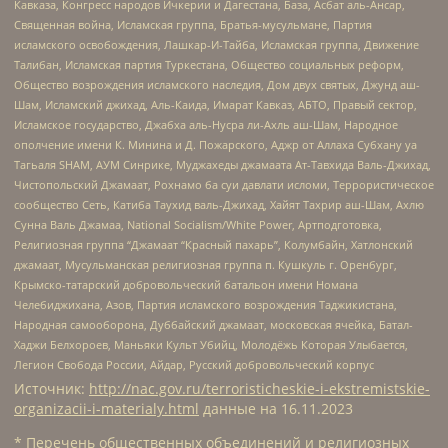
Кавказа, Конгресс народов Ичкерии и Дагестана, База, Асбат аль-Ансар,
Священная война, Исламская группа, Братья-мусульмане, Партия
исламского освобождения, Лашкар-И-Тайба, Исламская группа, Движение
Талибан, Исламская партия Туркестана, Общество социальных реформ,
Общество возрождения исламского наследия, Дом двух святых, Джунд аш-
Шам, Исламский джихад, Аль-Каида, Имарат Кавказ, АБТО, Правый сектор,
Исламское государство, Джабха аль-Нусра ли-Ахль аш-Шам, Народное
ополчение имени К. Минина и Д. Пожарского, Аджр от Аллаха Субхану уа
Тагьаля SHAM, АУМ Синрике, Муджахеды джамаата Ат-Тавхида Валь-Джихад,
Чистопольский Джамаат, Рохнамо ба суи давлати исломи, Террористическое
сообщество Сеть, Катиба Таухид валь-Джихад, Хайят Тахрир аш-Шам, Ахлю
Сунна Валь Джамаа, National Socialism/White Power, Артподготовка,
Религиозная группа “Джамаат “Красный пахарь”, Колумбайн, Хатлонский
джамаат, Мусульманская религиозная группа п. Кушкуль г. Оренбург,
Крымско-татарский добровольческий батальон имени Номана
Челебиджихана, Азов, Партия исламского возрождения Таджикистана,
Народная самооборона, Дуббайский джамаат, московская ячейка, Батал-
Хаджи Белхороев, Маньяки Культ Убийц, Молодёжь Которая Улыбается,
Легион Свобода России, Айдар, Русский добровольческий корпус
Источник:
http://nac.gov.ru/terroristicheskie-i-ekstremistskie-
organizacii-i-materialy.html
данные на
16.11.2023
* Перечень общественных объединений и религиозных