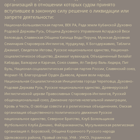
организаций в отношении которых судом принято
вступившее в законную силу решение о ликвидации или
запрете деятельности:
Национал-большевистская партия, ВЕК РА, Рада земли Кубанской Духовно
Родовой Державы Русь, Община Духовного Управления Асгардской Веси
Беловодья, Славянская Община Капища Веды Перуна, Мужская Духовная
Семинария Староверов-Инглингов, Нурджулар, К Богодержавию, Таблиги
Джамаат, Свидетели Иеговы, Русское национальное единство, Национал-
социалистическое общество, Джамаат мувахидов, Объединенный Вилайат
Кабарды, Балкарии и Карачая, Союз славян, Ат-Такфир Валь-Хиджра, Пит
Буль, Национал-социалистическая рабочая партия России, Славянский союз,
Формат-18, Благородный Орден Дьявола, Армия воли народа,
Национальная Социалистическая Инициатива города Череповца, Духовно-
Родовая Держава Русь, Русское национальное единство, Древнерусской
Инглистической церкви Православных Староверов-Инглингов, Русский
общенациональный союз, Движение против нелегальной иммиграции,
Кровь и Честь, О свободе совести и о религиозных объединениях, Омская
организация общественного политического движения Русское
национальное единство, Северное Братство, Клуб Болельщиков
Футбольного Клуба Динамо, Файзрахманисты, Мусульманская религиозная
организация п. Боровский, Община Коренного Русского народа
Щелковского района, Правый сектор, УНА - УНСО, Украинская