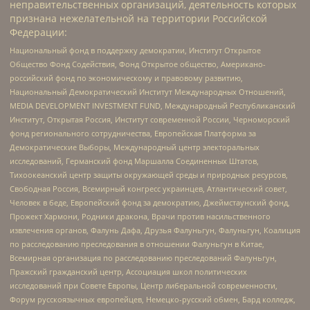
неправительственных организаций, деятельность которых
признана нежелательной на территории Российской
Федерации:
Национальный фонд в поддержку демократии, Институт Открытое
Общество Фонд Содействия, Фонд Открытое общество, Американо-
российский фонд по экономическому и правовому развитию,
Национальный Демократический Институт Международных Отношений,
MEDIA DEVELOPMENT INVESTMENT FUND, Международный Республиканский
Институт, Открытая Россия, Институт современной России, Черноморский
фонд регионального сотрудничества, Европейская Платформа за
Демократические Выборы, Международный центр электоральных
исследований, Германский фонд Маршалла Соединенных Штатов,
Тихоокеанский центр защиты окружающей среды и природных ресурсов,
Свободная Россия, Всемирный конгресс украинцев, Атлантический совет,
Человек в беде, Европейский фонд за демократию, Джеймстаунский фонд,
Прожект Хармони, Родники дракона, Врачи против насильственного
извлечения органов, Фалунь Дафа, Друзья Фалуньгун, Фалуньгун, Коалиция
по расследованию преследования в отношении Фалуньгун в Китае,
Всемирная организация по расследованию преследований Фалуньгун,
Пражский гражданский центр, Ассоциация школ политических
исследований при Совете Европы, Центр либеральной современности,
Форум русскоязычных европейцев, Немецко-русский обмен, Бард колледж,