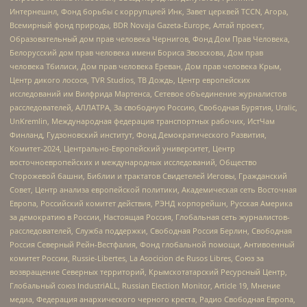
Интернешнл, Фонд борьбы с коррупцией Инк, Завет церквей TCCN, Агора,
Всемирный фонд природы, BDR Novaja Gazeta-Europe, Алтай проект,
Образовательный дом прав человека Чернигов, Фонд Дом Прав Человека,
Белорусский дом прав человека имени Бориса Звозскова, Дом прав
человека Тбилиси, Дом прав человека Ереван, Дом прав человека Крым,
Центр дикого лосося, TVR Studios, ТВ Дождь, Центр европейских
исследований им Вилфрида Мартенса, Сетевое объединение журналистов
расследователей, АЛЛАТРА, За свободную Россию, Свободная Бурятия, Uralic,
UnKremlin, Международная федерация транспортных рабочих, ИстЧам
Финланд, Гудзоновский институт, Фонд Демократического Развития,
Комитет-2024, Центрально-Европейский университет, Центр
восточноевропейских и международных исследований, Общество
Сторожевой башни, Библии и трактатов Свидетелей Иеговы, Гражданский
Совет, Центр анализа европейской политики, Академическая сеть Восточная
Европа, Российский комитет действия, РЭНД корпорейшн, Русская Америка
за демократию в России, Настоящая Россия, Глобальная сеть журналистов-
расследователей, Служба поддержки, Свободная Россия Берлин, Свободная
Россия Северный Рейн-Вестфалия, Фонд глобальной помощи, Антивоенный
комитет России, Russie-Libertes, La Asocicion de Rusos Libres, Союз за
возвращение Северных территорий, Крымскотатарский Ресурсный Центр,
Глобальный союз IndustriALL, Russian Election Monitor, Article 19, Мнение
медиа, Федерация анархического черного креста, Радио Свободная Европа,