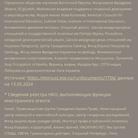
Германское общество изучения Восточной Европы, Фонд имени Фридриха
Эберта, XZ gGmbH, Мобильная академия поддержки гендерной демократии
и миротворчества, Форум имени Льва Копелева, American Councils for
International Education, Cultural Vistas, Institute of International Education,
Антивоенное движение Антальи, Открытый диалог, Школа международных
отношений и государственной политики им Питера Мунка, Российско-
канадский демократический альянс, Школа международных отношений им
Нормана Патерсона, Центр Гражданских Свобод, Фонд Бориса Немцова за
Свободу, Фонд имени Фридриха Науманна за свободу, Феминистское
антивоенное сопротивление, Комитет независимости Ингушетии, Прометей,
Stop Occupation of Karelia, Вернись живым, Фридом Хаус, СОТА медиа,
Либерально-демократическая Лига Украины
Источник:
https://minjust.gov.ru/ru/documents/7756/
данные
на
13.05.2024
* Сведения реестра НКО, выполняющих функции
иностранного агента:
Лилит, Правозащитная группа Гражданин.Армия.Право, Нижегородский
центр немецкой и европейской культуры, Центр гендерных исследований,
Фонд защиты прав граждан Штаб, Институт права и публичной политики,
Фонд борьбы с коррупцией, Альянс врачей, НАСИЛИЮ.НЕТ, Мы против
СПИДа, СВЕЧА, Гуманитарное действие, Открытый Петербург, Лига