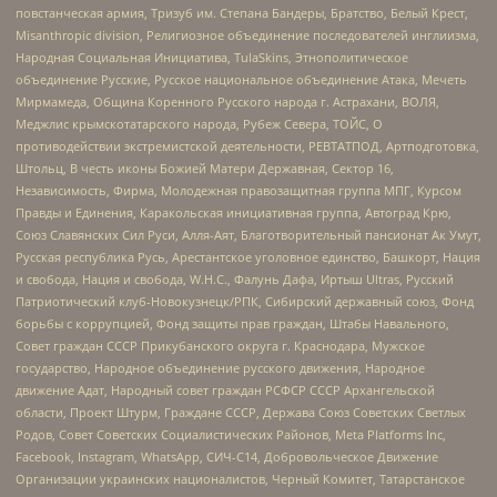
повстанческая армия, Тризуб им. Степана Бандеры, Братство, Белый Крест,
Misanthropic division, Религиозное объединение последователей инглиизма,
Народная Социальная Инициатива, TulaSkins, Этнополитическое
объединение Русские, Русское национальное объединение Атака, Мечеть
Мирмамеда, Община Коренного Русского народа г. Астрахани, ВОЛЯ,
Меджлис крымскотатарского народа, Рубеж Севера, ТОЙС, О
противодействии экстремистской деятельности, РЕВТАТПОД, Артподготовка,
Штольц, В честь иконы Божией Матери Державная, Сектор 16,
Независимость, Фирма, Молодежная правозащитная группа МПГ, Курсом
Правды и Единения, Каракольская инициативная группа, Автоград Крю,
Союз Славянских Сил Руси, Алля-Аят, Благотворительный пансионат Ак Умут,
Русская республика Русь, Арестантское уголовное единство, Башкорт, Нация
и свобода, Нация и свобода, W.H.С., Фалунь Дафа, Иртыш Ultras, Русский
Патриотический клуб-Новокузнецк/РПК, Сибирский державный союз, Фонд
борьбы с коррупцией, Фонд защиты прав граждан, Штабы Навального,
Совет граждан СССР Прикубанского округа г. Краснодара, Мужское
государство, Народное объединение русского движения, Народное
движение Адат, Народный совет граждан РСФСР СССР Архангельской
области, Проект Штурм, Граждане СССР, Держава Союз Советских Светлых
Родов, Совет Советских Социалистических Районов, Meta Platforms Inc,
Facebook, Instagram, WhatsApp, СИЧ-С14, Добровольческое Движение
Организации украинских националистов, Черный Комитет, Татарстанское