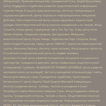
Избирателей, Правовая инициатива, Гражданский Союз, Хасдей Ерушалаим,
Центр поддержки и содействия развитию средств массовой информации,
Горячая Линия, В защиту прав заключенных, Институт глобализации и
социальных движений, Центр социально-информационных инициатив
Действие, Благотворительный фонд охраны здоровья и защиты прав
граждан, Благотворительный фонд помощи осужденным и их семьям, Фонд
Тольятти, Новое время, Серебряная тайга, Так-Так-Так, Сова, центр Анна,
Проект Апрель, Самарская губерния, Эра здоровья, Мемориал,
Аналитический Центр Юрия Левады, Издательство Парк Гагарина, Фонд
имени Андрея Рылькова, Сфера, Центр СИБАЛЬТ, Уральская правозащитная
группа, Женщины Евразии, Институт прав человека, Фонд защиты гласности,
Российский исследовательский центр по правам человека,
Дальневосточный центр развития гражданских инициатив и социального
партнерства, Гражданское действие, Центр независимых социологических
исследований, Сутяжник, АКАДЕМИЯ ПО ПРАВАМ ЧЕЛОВЕКА, Центр развития
некоммерческих организаций, Частное учреждение в Калининграде Совета
Министров северных стран, Гражданское содействие, Трансперенси
Интернешнл-Р, Центр Защиты Прав Средств Массовой Информации,
Институт развития прессы - Сибирь, Частное учреждение в Санкт-
Петербурге Совета Министров Северных Стран, Фонд поддержки свободы
прессы, Гражданский контроль, Человек и Закон, Общественная комиссия
по сохранению наследия академика Сахарова, Информационное агентство
МЕМО. РУ, Институт региональной прессы, Институт Развития Свободы